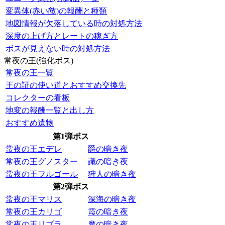
変異体(赤い敵)の報酬と種類
地図情報が欠落している時の対処方法
深度の上げ方とレートの稼ぎ方
ボスが見えない時の対処方法
常夜の王(強化ボス)
常夜の王一覧
王の証の使い道とおすすめ交換先
コレクターの看板
地変の報酬一覧と出し方
おすすめ遺物
第1弾ボス
常夜の王エデレ
爵の暗き夜
常夜の王グノスター
識の暗き夜
常夜の王フルゴール
狩人の暗き夜
第2弾ボス
常夜の王マリス
深海の暗き夜
常夜の王カリゴ
霞の暗き夜
常夜の王リブラ
魔の暗き夜