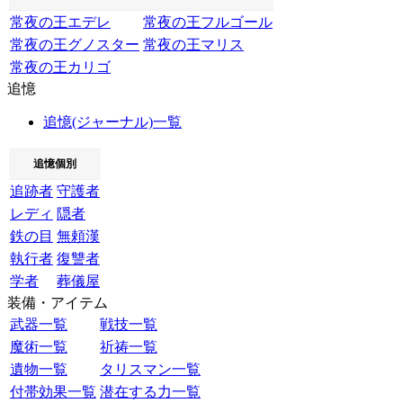
常夜の王エデレ
常夜の王フルゴール
常夜の王グノスター
常夜の王マリス
常夜の王カリゴ
追憶
追憶(ジャーナル)一覧
追憶個別
追跡者
守護者
レディ
隠者
鉄の目
無頼漢
執行者
復讐者
学者
葬儀屋
装備・アイテム
武器一覧
戦技一覧
魔術一覧
祈祷一覧
遺物一覧
タリスマン一覧
付帯効果一覧
潜在する力一覧