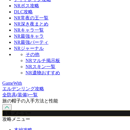
NRボス攻略
DLC攻略
NR常夜の王一覧
NR深き夜まとめ
NRキャラ一覧
NR最強キャラ
NR最強パーティ
NRジャーナル
その他
NRマルチ掲示板
NRスキン一覧
NR遺物おすすめ
GameWith
エルデンリング攻略
全防具(装備)一覧
旅の帽子の入手方法と性能
攻略 メニュー
攻略メニュー
本編攻略