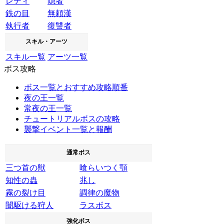
レディ
隠者
鉄の目
無頼漢
執行者
復讐者
スキル・アーツ
スキル一覧
アーツ一覧
ボス攻略
ボス一覧とおすすめ攻略順番
夜の王一覧
常夜の王一覧
チュートリアルボスの攻略
襲撃イベント一覧と報酬
通常ボス
三つ首の獣
喰らいつく顎
知性の蟲
兆し
霧の裂け目
調律の魔物
闇駆ける狩人
ラスボス
強化ボス