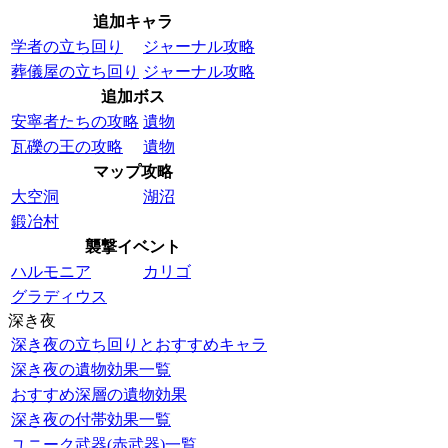
追加キャラ
学者の立ち回り
ジャーナル攻略
葬儀屋の立ち回り
ジャーナル攻略
追加ボス
安寧者たちの攻略
遺物
瓦礫の王の攻略
遺物
マップ攻略
大空洞
湖沼
鍛冶村
襲撃イベント
ハルモニア
カリゴ
グラディウス
深き夜
深き夜の立ち回りとおすすめキャラ
深き夜の遺物効果一覧
おすすめ深層の遺物効果
深き夜の付帯効果一覧
ユニーク武器(赤武器)一覧