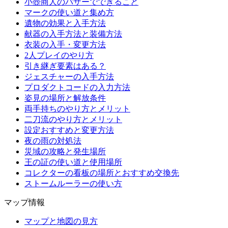
小壺商人のバザーでできること
マークの使い道と集め方
遺物の効果と入手方法
献器の入手方法と装備方法
衣装の入手・変更方法
2人プレイのやり方
引き継ぎ要素はある？
ジェスチャーの入手方法
プロダクトコードの入力方法
姿見の場所と解放条件
両手持ちのやり方とメリット
二刀流のやり方とメリット
設定おすすめと変更方法
夜の雨の対処法
災域の攻略と発生場所
王の証の使い道と使用場所
コレクターの看板の場所とおすすめ交換先
ストームルーラーの使い方
マップ情報
マップと地図の見方