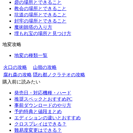
砦の場所とできること
教会の場所とできること
坑道の場所とできること
封牢の場所とできること
魔術師塔の入り方
埋もれ宝の場所と見つけ方
地変攻略
地変の種類一覧
火口の攻略
山嶺の攻略
腐れ森の攻略
隠れ都ノクラテオの攻略
購入前に読みたい
発売日・対応機種・ハード
推奨スペックとおすすめPC
事前ダウンロードのやり方
予約特典と値段まとめ
エディションの違いとおすすめ
クロスプレイはできる？
難易度変更はできる？