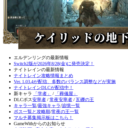
エルデンリングの最新情報
Switch2版が2026年8/28(金)に発売決定！
ナイトレインの最新情報
ナイトレイン攻略情報まとめ
Ver. 1.03.4が配信、多数のバランス調整などが実施
ナイトレインDLCが配信中！
新キャラ
「学者」
/
「葬儀屋」
DLCボス
安寧者
/
常夜安寧者
/
瓦礫の王
キャラ一覧
/
最強キャラ
/
追憶一覧
ボス一覧と攻略順
/
常夜の王一覧
マルチ募集掲示板はこちら！
GameWithからのお知らせ