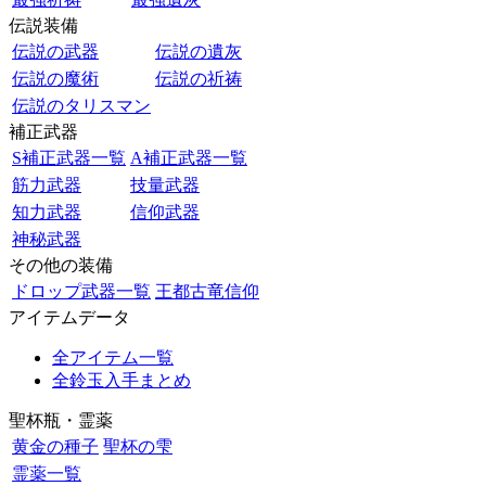
伝説装備
伝説の武器
伝説の遺灰
伝説の魔術
伝説の祈祷
伝説のタリスマン
補正武器
S補正武器一覧
A補正武器一覧
筋力武器
技量武器
知力武器
信仰武器
神秘武器
その他の装備
ドロップ武器一覧
王都古竜信仰
アイテムデータ
全アイテム一覧
全鈴玉入手まとめ
聖杯瓶・霊薬
黄金の種子
聖杯の雫
霊薬一覧