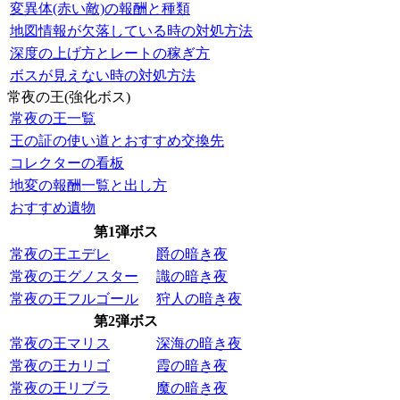
変異体(赤い敵)の報酬と種類
地図情報が欠落している時の対処方法
深度の上げ方とレートの稼ぎ方
ボスが見えない時の対処方法
常夜の王(強化ボス)
常夜の王一覧
王の証の使い道とおすすめ交換先
コレクターの看板
地変の報酬一覧と出し方
おすすめ遺物
第1弾ボス
常夜の王エデレ
爵の暗き夜
常夜の王グノスター
識の暗き夜
常夜の王フルゴール
狩人の暗き夜
第2弾ボス
常夜の王マリス
深海の暗き夜
常夜の王カリゴ
霞の暗き夜
常夜の王リブラ
魔の暗き夜