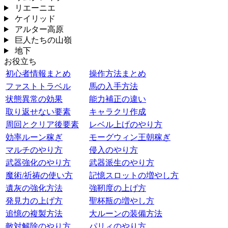
リエーニエ
ケイリッド
アルター高原
巨人たちの山嶺
地下
お役立ち
初心者情報まとめ
操作方法まとめ
ファストトラベル
馬の入手方法
状態異常の効果
能力補正の違い
取り返せない要素
キャラクリ作成
周回とクリア後要素
レベル上げのやり方
効率ルーン稼ぎ
モーグウィン王朝稼ぎ
マルチのやり方
侵入のやり方
武器強化のやり方
武器派生のやり方
魔術/祈祷の使い方
記憶スロットの増やし方
遺灰の強化方法
強靭度の上げ方
発見力の上げ方
聖杯瓶の増やし方
追憶の複製方法
大ルーンの装備方法
敵対解除のやり方
パリィのやり方