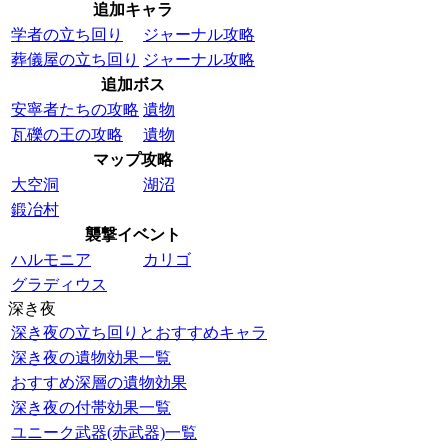
追加キャラ
学者の立ち回り
ジャーナル攻略
葬儀屋の立ち回り
ジャーナル攻略
追加ボス
安寧者たちの攻略
遺物
瓦礫の王の攻略
遺物
マップ攻略
大空洞
湖沼
鍛冶村
襲撃イベント
ハルモニア
カリゴ
グラディウス
深き夜
深き夜の立ち回りとおすすめキャラ
深き夜の遺物効果一覧
おすすめ深層の遺物効果
深き夜の付帯効果一覧
ユニーク武器(赤武器)一覧