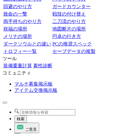
回避のやり方
ガードカウンター
致命の一撃
戦技の付け替え
両手持ちのやり方
二刀流のやり方
祝福の場所
地図断片の場所
メリナの場所
円卓の行き方
ダークソウルとの違い
PCの推奨スペック
トロフィー一覧
セーブデータの複製
ツール
装備重量計算
素性診断
コミュニティ
マルチ募集掲示板
アイテム交換掲示板
検索
ご意見