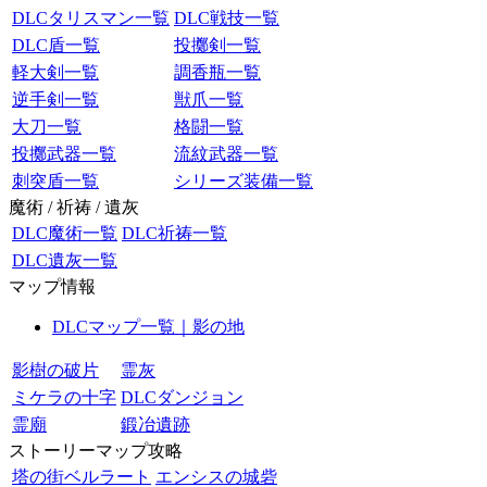
DLCタリスマン一覧
DLC戦技一覧
DLC盾一覧
投擲剣一覧
軽大剣一覧
調香瓶一覧
逆手剣一覧
獣爪一覧
大刀一覧
格闘一覧
投擲武器一覧
流紋武器一覧
刺突盾一覧
シリーズ装備一覧
魔術 / 祈祷 / 遺灰
DLC魔術一覧
DLC祈祷一覧
DLC遺灰一覧
マップ情報
DLCマップ一覧｜影の地
影樹の破片
霊灰
ミケラの十字
DLCダンジョン
霊廟
鍛冶遺跡
ストーリーマップ攻略
塔の街ベルラート
エンシスの城砦