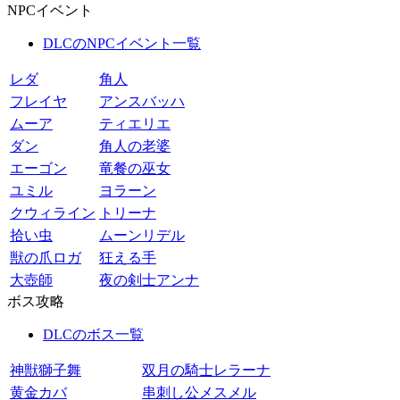
NPCイベント
DLCのNPCイベント一覧
レダ
角人
フレイヤ
アンスバッハ
ムーア
ティエリエ
ダン
角人の老婆
エーゴン
竜餐の巫女
ユミル
ヨラーン
クウィライン
トリーナ
拾い虫
ムーンリデル
獣の爪ロガ
狂える手
大壺師
夜の剣士アンナ
ボス攻略
DLCのボス一覧
神獣獅子舞
双月の騎士レラーナ
黄金カバ
串刺し公メスメル