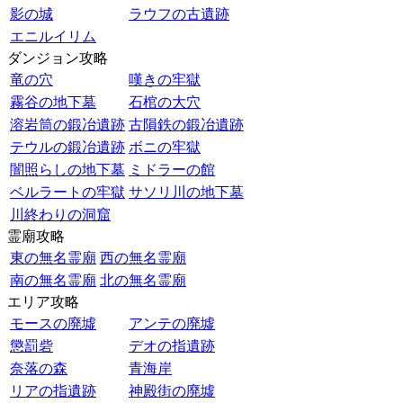
影の城
ラウフの古遺跡
エニルイリム
ダンジョン攻略
竜の穴
嘆きの牢獄
霧谷の地下墓
石棺の大穴
溶岩筒の鍛冶遺跡
古隕鉄の鍛冶遺跡
テウルの鍛冶遺跡
ボニの牢獄
闇照らしの地下墓
ミドラーの館
ベルラートの牢獄
サソリ川の地下墓
川終わりの洞窟
霊廟攻略
東の無名霊廟
西の無名霊廟
南の無名霊廟
北の無名霊廟
エリア攻略
モースの廃墟
アンテの廃墟
懲罰砦
デオの指遺跡
奈落の森
青海岸
リアの指遺跡
神殿街の廃墟