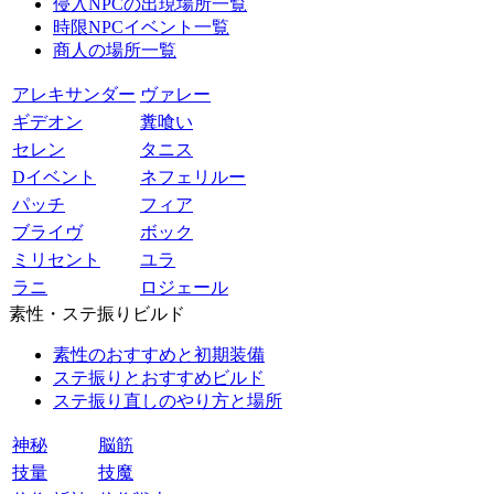
侵入NPCの出現場所一覧
時限NPCイベント一覧
商人の場所一覧
アレキサンダー
ヴァレー
ギデオン
糞喰い
セレン
タニス
Dイベント
ネフェリルー
パッチ
フィア
ブライヴ
ボック
ミリセント
ユラ
ラニ
ロジェール
素性・ステ振りビルド
素性のおすすめと初期装備
ステ振りとおすすめビルド
ステ振り直しのやり方と場所
神秘
脳筋
技量
技魔