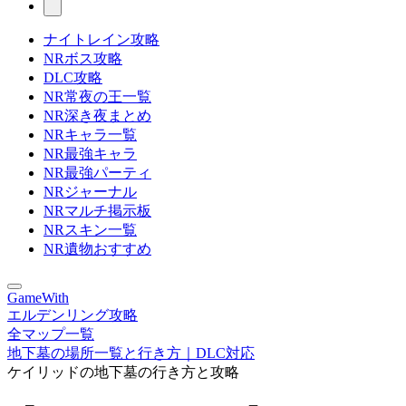
ナイトレイン攻略
NRボス攻略
DLC攻略
NR常夜の王一覧
NR深き夜まとめ
NRキャラ一覧
NR最強キャラ
NR最強パーティ
NRジャーナル
NRマルチ掲示板
NRスキン一覧
NR遺物おすすめ
GameWith
エルデンリング攻略
全マップ一覧
地下墓の場所一覧と行き方｜DLC対応
ケイリッドの地下墓の行き方と攻略