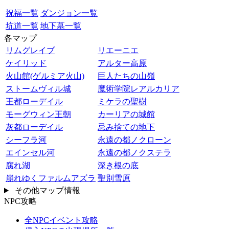
祝福一覧
ダンジョン一覧
坑道一覧
地下墓一覧
各マップ
リムグレイブ
リエーニエ
ケイリッド
アルター高原
火山館(ゲルミア火山)
巨人たちの山嶺
ストームヴィル城
魔術学院レアルカリア
王都ローデイル
ミケラの聖樹
モーグウィン王朝
カーリアの城館
灰都ローデイル
忌み捨ての地下
シーフラ河
永遠の都ノクローン
エインセル河
永遠の都ノクステラ
腐れ湖
深き根の底
崩れゆくファルムアズラ
聖別雪原
その他マップ情報
NPC攻略
全NPCイベント攻略