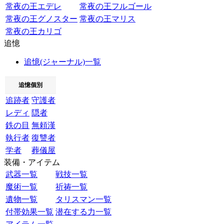
常夜の王エデレ
常夜の王フルゴール
常夜の王グノスター
常夜の王マリス
常夜の王カリゴ
追憶
追憶(ジャーナル)一覧
追憶個別
追跡者
守護者
レディ
隠者
鉄の目
無頼漢
執行者
復讐者
学者
葬儀屋
装備・アイテム
武器一覧
戦技一覧
魔術一覧
祈祷一覧
遺物一覧
タリスマン一覧
付帯効果一覧
潜在する力一覧