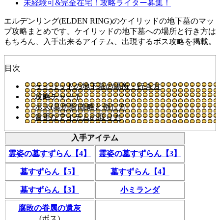
未経験可&完全在宅！攻略ライター募集！
エルデンリング(ELDEN RING)のケイリッドの地下墓のマッ
プ攻略まとめです。ケイリッドの地下墓への場所と行き方は
もちろん、入手出来るアイテム、出現するボス攻略を掲載。
目次
ケイリッドの地下墓の場所・行き方
攻略チャート
ボス(墓所影)攻略と倒し方
貴重なアイテムの取り方
入手アイテム
霊姿の墓すずらん【4】
霊姿の墓すずらん【3】
墓すずらん【5】
墓すずらん【4】
墓すずらん【3】
小ミランダ
腐敗の眷属の遺灰
(ボス)