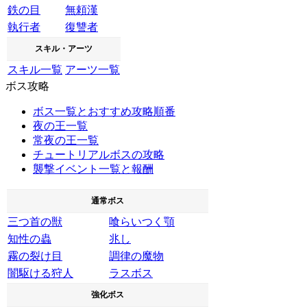
鉄の目
無頼漢
執行者
復讐者
スキル・アーツ
スキル一覧
アーツ一覧
ボス攻略
ボス一覧とおすすめ攻略順番
夜の王一覧
常夜の王一覧
チュートリアルボスの攻略
襲撃イベント一覧と報酬
通常ボス
三つ首の獣
喰らいつく顎
知性の蟲
兆し
霧の裂け目
調律の魔物
闇駆ける狩人
ラスボス
強化ボス