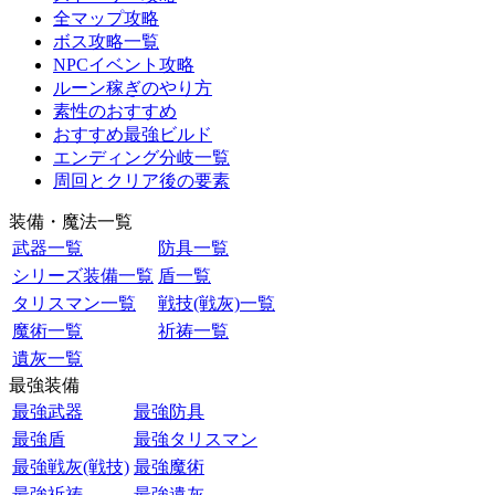
全マップ攻略
ボス攻略一覧
NPCイベント攻略
ルーン稼ぎのやり方
素性のおすすめ
おすすめ最強ビルド
エンディング分岐一覧
周回とクリア後の要素
装備・魔法一覧
武器一覧
防具一覧
シリーズ装備一覧
盾一覧
タリスマン一覧
戦技(戦灰)一覧
魔術一覧
祈祷一覧
遺灰一覧
最強装備
最強武器
最強防具
最強盾
最強タリスマン
最強戦灰(戦技)
最強魔術
最強祈祷
最強遺灰