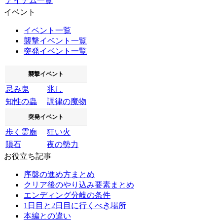
アイテム一覧
イベント
イベント一覧
襲撃イベント一覧
突発イベント一覧
襲撃イベント
忌み鬼
兆し
知性の蟲
調律の魔物
突発イベント
歩く霊廟
狂い火
隕石
夜の勢力
お役立ち記事
序盤の進め方まとめ
クリア後のやり込み要素まとめ
エンディング分岐の条件
1日目と2日目に行くべき場所
本編との違い