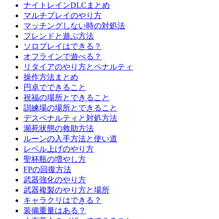
ナイトレインDLCまとめ
マルチプレイのやり方
マッチングしない時の対処法
フレンドと遊ぶ方法
ソロプレイはできる？
オフラインで遊べる？
リタイアのやり方とペナルティ
操作方法まとめ
円卓でできること
祝福の場所とできること
訓練場の場所とできること
デスペナルティと対処方法
瀕死状態の救助方法
ルーンの入手方法と使い道
レベル上げのやり方
聖杯瓶の増やし方
FPの回復方法
武器強化のやり方
武器複製のやり方と場所
キャラクリはできる？
装備重量はある？