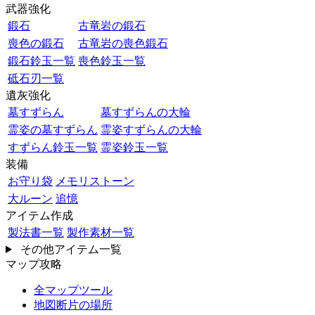
武器強化
鍛石
古竜岩の鍛石
喪色の鍛石
古竜岩の喪色鍛石
鍛石鈴玉一覧
喪色鈴玉一覧
砥石刃一覧
遺灰強化
墓すずらん
墓すずらんの大輪
霊姿の墓すずらん
霊姿すずらんの大輪
すずらん鈴玉一覧
霊姿鈴玉一覧
装備
お守り袋
メモリストーン
大ルーン
追憶
アイテム作成
製法書一覧
製作素材一覧
その他アイテム一覧
マップ攻略
全マップツール
地図断片の場所