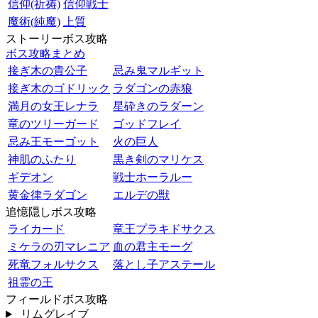
信仰(祈祷)
信仰戦士
魔術(純魔)
上質
ストーリーボス攻略
ボス攻略まとめ
接ぎ木の貴公子
忌み鬼マルギット
接ぎ木のゴドリック
ラダゴンの赤狼
満月の女王レナラ
星砕きのラダーン
竜のツリーガード
ゴッドフレイ
忌み王モーゴット
火の巨人
神肌のふたり
黒き剣のマリケス
ギデオン
戦士ホーラルー
黄金律ラダゴン
エルデの獣
追憶隠しボス攻略
ライカード
竜王プラキドサクス
ミケラの刃マレニア
血の君主モーグ
死竜フォルサクス
落とし子アステール
祖霊の王
フィールドボス攻略
リムグレイブ