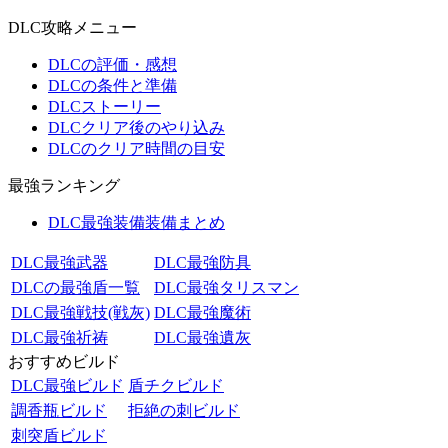
DLC攻略メニュー
DLCの評価・感想
DLCの条件と準備
DLCストーリー
DLCクリア後のやり込み
DLCのクリア時間の目安
最強ランキング
DLC最強装備装備まとめ
DLC最強武器
DLC最強防具
DLCの最強盾一覧
DLC最強タリスマン
DLC最強戦技(戦灰)
DLC最強魔術
DLC最強祈祷
DLC最強遺灰
おすすめビルド
DLC最強ビルド
盾チクビルド
調香瓶ビルド
拒絶の刺ビルド
刺突盾ビルド