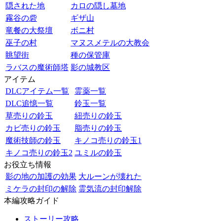
隠された地
カロの隠し墓地
霧谷の砦
ギザ山
竜餐の大祭壇
ボニ村
巫子の村
マヌスメテルの大教会
眺望街
種の保管庫
ラバスの魔術師塔
影の城教区
アイテム
DLCアイテム一覧
霊薬一覧
DLC追憶一覧
鈴玉一覧
草売りの鈴玉
紐売りの鈴玉
カビ売りの鈴玉
脂売りの鈴玉
魔術技師の鈴玉
キノコ売りの鈴玉1
キノコ売りの鈴玉2
ユミルの鈴玉
お役立ち情報
影の地の加護の効果
大ルーンが壊れた
ミケラの封印の解除
霊気流の封印解除
本編攻略ガイド
ストーリー攻略