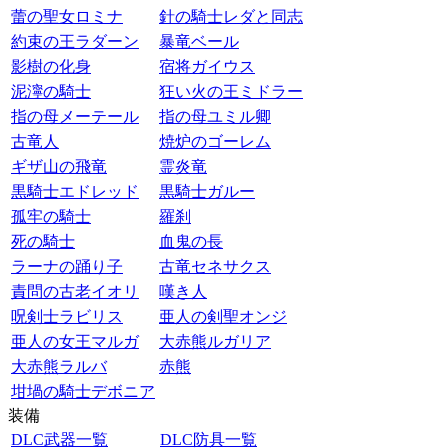
蕾の聖女ロミナ
針の騎士レダと同志
約束の王ラダーン
暴竜ベール
影樹の化身
宿将ガイウス
泥濘の騎士
狂い火の王ミドラー
指の母メーテール
指の母ユミル卿
古竜人
焼炉のゴーレム
ギザ山の飛竜
霊炎竜
黒騎士エドレッド
黒騎士ガルー
孤牢の騎士
羅刹
死の騎士
血鬼の長
ラーナの踊り子
古竜セネサクス
責問の古老イオリ
嘆き人
呪剣士ラビリス
亜人の剣聖オンジ
亜人の女王マルガ
大赤熊ルガリア
大赤熊ラルバ
赤熊
坩堝の騎士デボニア
装備
DLC武器一覧
DLC防具一覧