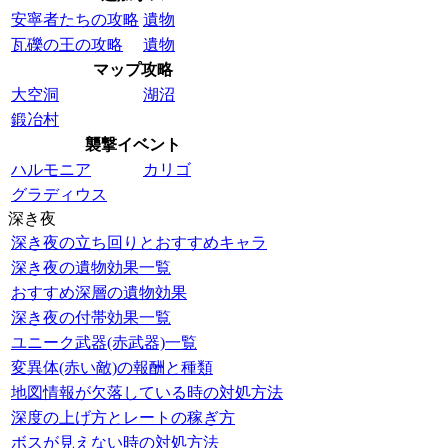
安寧者たちの攻略
遺物
瓦礫の王の攻略
遺物
マップ攻略
大空洞
湖沼
鍛冶村
襲撃イベント
ハルモニア
カリゴ
グラディウス
深き夜
深き夜の立ち回りとおすすめキャラ
深き夜の遺物効果一覧
おすすめ深層の遺物効果
深き夜の付帯効果一覧
ユニーク武器(赤武器)一覧
変異体(赤い敵)の報酬と種類
地図情報が欠落している時の対処方法
深度の上げ方とレートの稼ぎ方
ボスが見えない時の対処方法