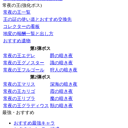
常夜の王(強化ボス)
常夜の王一覧
王の証の使い道とおすすめ交換先
コレクターの看板
地変の報酬一覧と出し方
おすすめ遺物
第1弾ボス
常夜の王エデレ
爵の暗き夜
常夜の王グノスター
識の暗き夜
常夜の王フルゴール
狩人の暗き夜
第2弾ボス
常夜の王マリス
深海の暗き夜
常夜の王カリゴ
霞の暗き夜
常夜の王リブラ
魔の暗き夜
常夜の王グラディウス
獣の暗き夜
最強・おすすめ
おすすめ最強キャラ