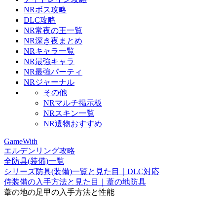
NRボス攻略
DLC攻略
NR常夜の王一覧
NR深き夜まとめ
NRキャラ一覧
NR最強キャラ
NR最強パーティ
NRジャーナル
その他
NRマルチ掲示板
NRスキン一覧
NR遺物おすすめ
GameWith
エルデンリング攻略
全防具(装備)一覧
シリーズ防具(装備)一覧と見た目｜DLC対応
侍装備の入手方法と見た目｜葦の地防具
葦の地の足甲の入手方法と性能