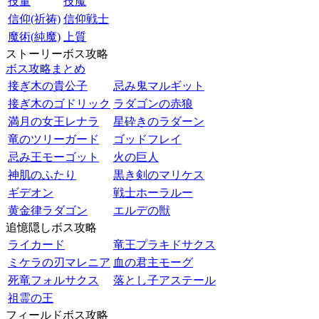
技量
技魔
信仰(祈祷)
信仰戦士
魔術(純魔)
上質
ストーリーボス攻略
ボス攻略まとめ
接ぎ木の貴公子
忌み鬼マルギット
接ぎ木のゴドリック
ラダゴンの赤狼
満月の女王レナラ
星砕きのラダーン
竜のツリーガード
ゴッドフレイ
忌み王モーゴット
火の巨人
神肌のふたり
黒き剣のマリケス
ギデオン
戦士ホーラルー
黄金律ラダゴン
エルデの獣
追憶隠しボス攻略
ライカード
竜王プラキドサクス
ミケラの刃マレニア
血の君主モーグ
死竜フォルサクス
落とし子アステール
祖霊の王
フィールドボス攻略