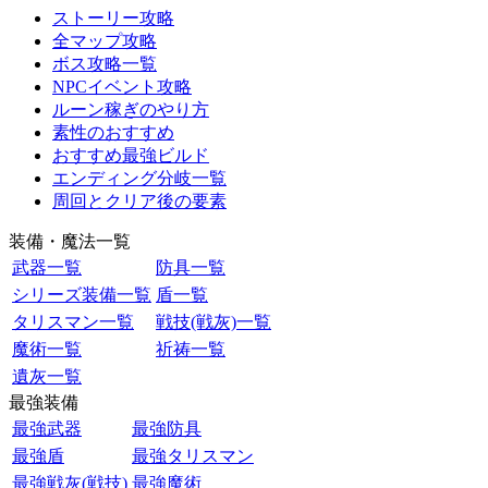
ストーリー攻略
全マップ攻略
ボス攻略一覧
NPCイベント攻略
ルーン稼ぎのやり方
素性のおすすめ
おすすめ最強ビルド
エンディング分岐一覧
周回とクリア後の要素
装備・魔法一覧
武器一覧
防具一覧
シリーズ装備一覧
盾一覧
タリスマン一覧
戦技(戦灰)一覧
魔術一覧
祈祷一覧
遺灰一覧
最強装備
最強武器
最強防具
最強盾
最強タリスマン
最強戦灰(戦技)
最強魔術