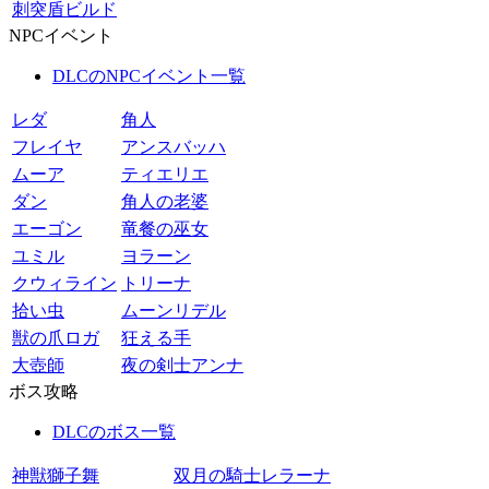
刺突盾ビルド
NPCイベント
DLCのNPCイベント一覧
レダ
角人
フレイヤ
アンスバッハ
ムーア
ティエリエ
ダン
角人の老婆
エーゴン
竜餐の巫女
ユミル
ヨラーン
クウィライン
トリーナ
拾い虫
ムーンリデル
獣の爪ロガ
狂える手
大壺師
夜の剣士アンナ
ボス攻略
DLCのボス一覧
神獣獅子舞
双月の騎士レラーナ