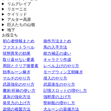
リムグレイブ
リエーニエ
ケイリッド
アルター高原
巨人たちの山嶺
地下
お役立ち
初心者情報まとめ
操作方法まとめ
ファストトラベル
馬の入手方法
状態異常の効果
能力補正の違い
取り返せない要素
キャラクリ作成
周回とクリア後要素
レベル上げのやり方
効率ルーン稼ぎ
モーグウィン王朝稼ぎ
マルチのやり方
侵入のやり方
武器強化のやり方
武器派生のやり方
魔術/祈祷の使い方
記憶スロットの増やし方
遺灰の強化方法
強靭度の上げ方
発見力の上げ方
聖杯瓶の増やし方
追憶の複製方法
大ルーンの装備方法