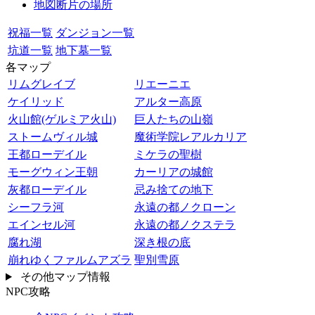
地図断片の場所
祝福一覧
ダンジョン一覧
坑道一覧
地下墓一覧
各マップ
リムグレイブ
リエーニエ
ケイリッド
アルター高原
火山館(ゲルミア火山)
巨人たちの山嶺
ストームヴィル城
魔術学院レアルカリア
王都ローデイル
ミケラの聖樹
モーグウィン王朝
カーリアの城館
灰都ローデイル
忌み捨ての地下
シーフラ河
永遠の都ノクローン
エインセル河
永遠の都ノクステラ
腐れ湖
深き根の底
崩れゆくファルムアズラ
聖別雪原
その他マップ情報
NPC攻略