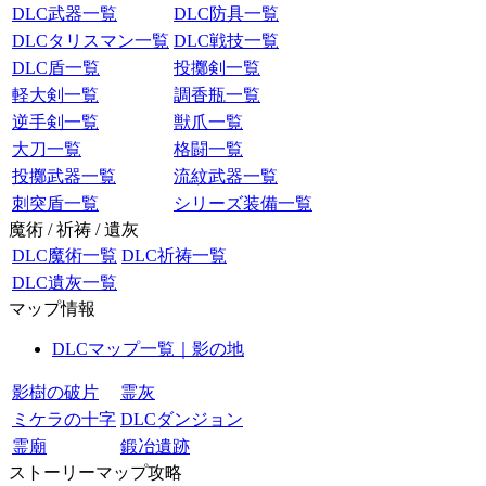
DLC武器一覧
DLC防具一覧
DLCタリスマン一覧
DLC戦技一覧
DLC盾一覧
投擲剣一覧
軽大剣一覧
調香瓶一覧
逆手剣一覧
獣爪一覧
大刀一覧
格闘一覧
投擲武器一覧
流紋武器一覧
刺突盾一覧
シリーズ装備一覧
魔術 / 祈祷 / 遺灰
DLC魔術一覧
DLC祈祷一覧
DLC遺灰一覧
マップ情報
DLCマップ一覧｜影の地
影樹の破片
霊灰
ミケラの十字
DLCダンジョン
霊廟
鍛冶遺跡
ストーリーマップ攻略