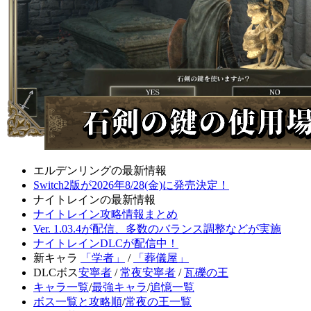
エルデンリングの最新情報
Switch2版が2026年8/28(金)に発売決定！
ナイトレインの最新情報
ナイトレイン攻略情報まとめ
Ver. 1.03.4が配信、多数のバランス調整などが実施
ナイトレインDLCが配信中！
新キャラ
「学者」
/
「葬儀屋」
DLCボス
安寧者
/
常夜安寧者
/
瓦礫の王
キャラ一覧
/
最強キャラ
/
追憶一覧
ボス一覧と攻略順
/
常夜の王一覧