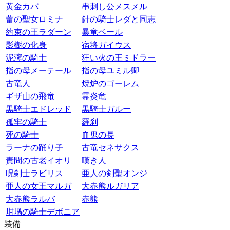
黄金カバ
串刺し公メスメル
蕾の聖女ロミナ
針の騎士レダと同志
約束の王ラダーン
暴竜ベール
影樹の化身
宿将ガイウス
泥濘の騎士
狂い火の王ミドラー
指の母メーテール
指の母ユミル卿
古竜人
焼炉のゴーレム
ギザ山の飛竜
霊炎竜
黒騎士エドレッド
黒騎士ガルー
孤牢の騎士
羅刹
死の騎士
血鬼の長
ラーナの踊り子
古竜セネサクス
責問の古老イオリ
嘆き人
呪剣士ラビリス
亜人の剣聖オンジ
亜人の女王マルガ
大赤熊ルガリア
大赤熊ラルバ
赤熊
坩堝の騎士デボニア
装備