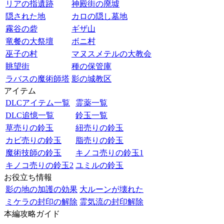
リアの指遺跡
神殿街の廃墟
隠された地
カロの隠し墓地
霧谷の砦
ギザ山
竜餐の大祭壇
ボニ村
巫子の村
マヌスメテルの大教会
眺望街
種の保管庫
ラバスの魔術師塔
影の城教区
アイテム
DLCアイテム一覧
霊薬一覧
DLC追憶一覧
鈴玉一覧
草売りの鈴玉
紐売りの鈴玉
カビ売りの鈴玉
脂売りの鈴玉
魔術技師の鈴玉
キノコ売りの鈴玉1
キノコ売りの鈴玉2
ユミルの鈴玉
お役立ち情報
影の地の加護の効果
大ルーンが壊れた
ミケラの封印の解除
霊気流の封印解除
本編攻略ガイド