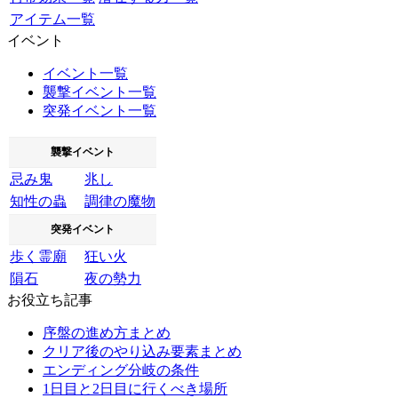
アイテム一覧
イベント
イベント一覧
襲撃イベント一覧
突発イベント一覧
襲撃イベント
忌み鬼
兆し
知性の蟲
調律の魔物
突発イベント
歩く霊廟
狂い火
隕石
夜の勢力
お役立ち記事
序盤の進め方まとめ
クリア後のやり込み要素まとめ
エンディング分岐の条件
1日目と2日目に行くべき場所