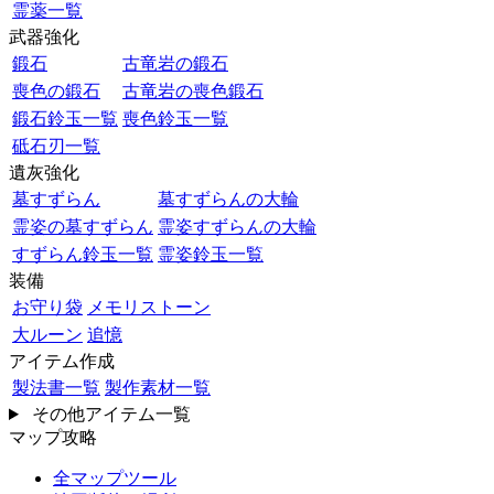
霊薬一覧
武器強化
鍛石
古竜岩の鍛石
喪色の鍛石
古竜岩の喪色鍛石
鍛石鈴玉一覧
喪色鈴玉一覧
砥石刃一覧
遺灰強化
墓すずらん
墓すずらんの大輪
霊姿の墓すずらん
霊姿すずらんの大輪
すずらん鈴玉一覧
霊姿鈴玉一覧
装備
お守り袋
メモリストーン
大ルーン
追憶
アイテム作成
製法書一覧
製作素材一覧
その他アイテム一覧
マップ攻略
全マップツール