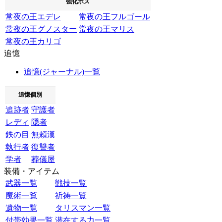
強化ボス
常夜の王エデレ
常夜の王フルゴール
常夜の王グノスター
常夜の王マリス
常夜の王カリゴ
追憶
追憶(ジャーナル)一覧
追憶個別
追跡者
守護者
レディ
隠者
鉄の目
無頼漢
執行者
復讐者
学者
葬儀屋
装備・アイテム
武器一覧
戦技一覧
魔術一覧
祈祷一覧
遺物一覧
タリスマン一覧
付帯効果一覧
潜在する力一覧