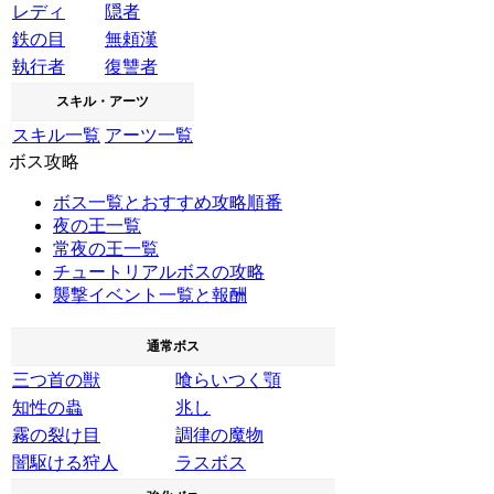
レディ
隠者
鉄の目
無頼漢
執行者
復讐者
スキル・アーツ
スキル一覧
アーツ一覧
ボス攻略
ボス一覧とおすすめ攻略順番
夜の王一覧
常夜の王一覧
チュートリアルボスの攻略
襲撃イベント一覧と報酬
通常ボス
三つ首の獣
喰らいつく顎
知性の蟲
兆し
霧の裂け目
調律の魔物
闇駆ける狩人
ラスボス