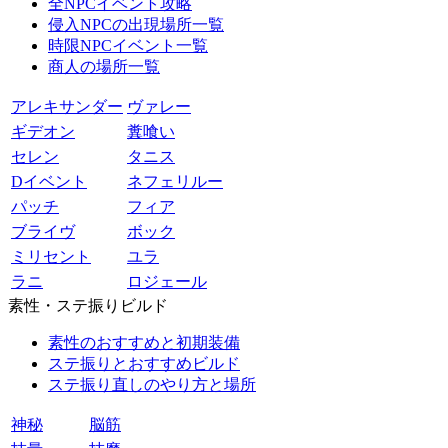
全NPCイベント攻略
侵入NPCの出現場所一覧
時限NPCイベント一覧
商人の場所一覧
アレキサンダー
ヴァレー
ギデオン
糞喰い
セレン
タニス
Dイベント
ネフェリルー
パッチ
フィア
ブライヴ
ボック
ミリセント
ユラ
ラニ
ロジェール
素性・ステ振りビルド
素性のおすすめと初期装備
ステ振りとおすすめビルド
ステ振り直しのやり方と場所
神秘
脳筋