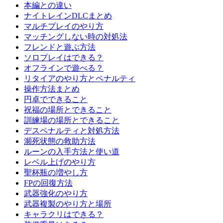
本編との違い
ナイトレインDLCまとめ
マルチプレイのやり方
マッチングしない時の対処法
フレンドと遊ぶ方法
ソロプレイはできる？
オフラインで遊べる？
リタイアのやり方とペナルティ
操作方法まとめ
円卓でできること
祝福の場所とできること
訓練場の場所とできること
デスペナルティと対処方法
瀕死状態の救助方法
ルーンの入手方法と使い道
レベル上げのやり方
聖杯瓶の増やし方
FPの回復方法
武器強化のやり方
武器複製のやり方と場所
キャラクリはできる？