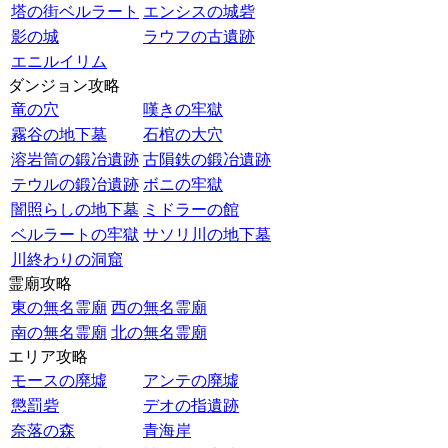
塔の街ベルラート
エンシスの城砦
影の城
ラウフの古遺跡
エニルイリム
ダンジョン攻略
竜の穴
嘆きの牢獄
霧谷の地下墓
石棺の大穴
溶岩筒の鍛冶遺跡
古隕鉄の鍛冶遺跡
テウルの鍛冶遺跡
ボニの牢獄
闇照らしの地下墓
ミドラーの館
ベルラートの牢獄
サソリ川の地下墓
川終わりの洞窟
霊廟攻略
東の無名霊廟
西の無名霊廟
南の無名霊廟
北の無名霊廟
エリア攻略
モースの廃墟
アンテの廃墟
懲罰砦
デオの指遺跡
奈落の森
青海岸