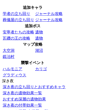
追加キャラ
学者の立ち回り
ジャーナル攻略
葬儀屋の立ち回り
ジャーナル攻略
追加ボス
安寧者たちの攻略
遺物
瓦礫の王の攻略
遺物
マップ攻略
大空洞
湖沼
鍛冶村
襲撃イベント
ハルモニア
カリゴ
グラディウス
深き夜
深き夜の立ち回りとおすすめキャラ
深き夜の遺物効果一覧
おすすめ深層の遺物効果
深き夜の付帯効果一覧