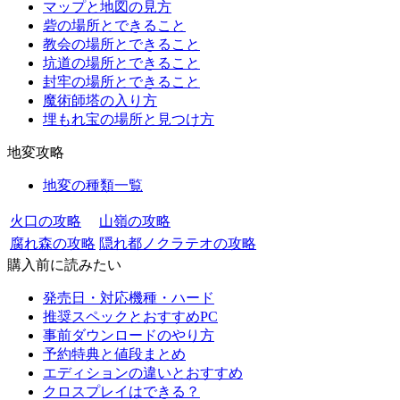
マップと地図の見方
砦の場所とできること
教会の場所とできること
坑道の場所とできること
封牢の場所とできること
魔術師塔の入り方
埋もれ宝の場所と見つけ方
地変攻略
地変の種類一覧
火口の攻略
山嶺の攻略
腐れ森の攻略
隠れ都ノクラテオの攻略
購入前に読みたい
発売日・対応機種・ハード
推奨スペックとおすすめPC
事前ダウンロードのやり方
予約特典と値段まとめ
エディションの違いとおすすめ
クロスプレイはできる？