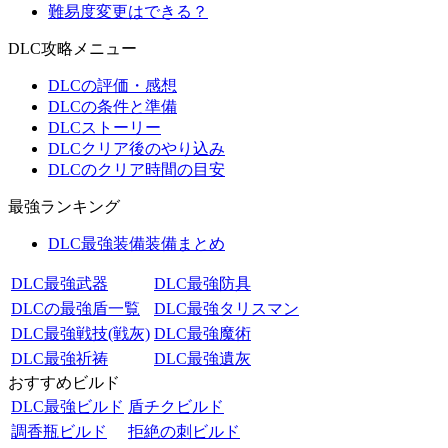
難易度変更はできる？
DLC攻略メニュー
DLCの評価・感想
DLCの条件と準備
DLCストーリー
DLCクリア後のやり込み
DLCのクリア時間の目安
最強ランキング
DLC最強装備装備まとめ
DLC最強武器
DLC最強防具
DLCの最強盾一覧
DLC最強タリスマン
DLC最強戦技(戦灰)
DLC最強魔術
DLC最強祈祷
DLC最強遺灰
おすすめビルド
DLC最強ビルド
盾チクビルド
調香瓶ビルド
拒絶の刺ビルド