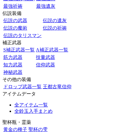
最強祈祷
最強遺灰
伝説装備
伝説の武器
伝説の遺灰
伝説の魔術
伝説の祈祷
伝説のタリスマン
補正武器
S補正武器一覧
A補正武器一覧
筋力武器
技量武器
知力武器
信仰武器
神秘武器
その他の装備
ドロップ武器一覧
王都古竜信仰
アイテムデータ
全アイテム一覧
全鈴玉入手まとめ
聖杯瓶・霊薬
黄金の種子
聖杯の雫