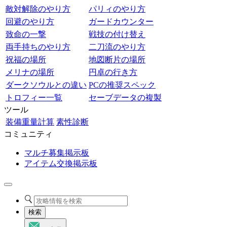
敵対解除のやり方
パリィのやり方
回避のやり方
ガードカウンター
致命の一撃
戦技の付け替え
両手持ちのやり方
二刀流のやり方
祝福の場所
地図断片の場所
メリナの場所
円卓の行き方
ダークソウルとの違い
PCの推奨スペック
トロフィー一覧
セーブデータの複製
ツール
装備重量計算
素性診断
コミュニティ
マルチ募集掲示板
アイテム交換掲示板
検索