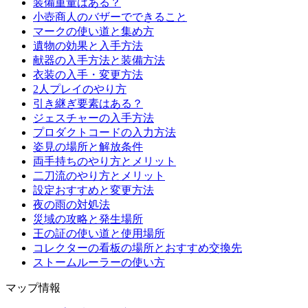
装備重量はある？
小壺商人のバザーでできること
マークの使い道と集め方
遺物の効果と入手方法
献器の入手方法と装備方法
衣装の入手・変更方法
2人プレイのやり方
引き継ぎ要素はある？
ジェスチャーの入手方法
プロダクトコードの入力方法
姿見の場所と解放条件
両手持ちのやり方とメリット
二刀流のやり方とメリット
設定おすすめと変更方法
夜の雨の対処法
災域の攻略と発生場所
王の証の使い道と使用場所
コレクターの看板の場所とおすすめ交換先
ストームルーラーの使い方
マップ情報