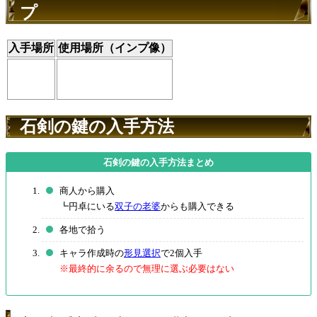
プ
入手場所
使用場所（インプ像）
石剣の鍵の入手方法
商人から購入
┗円卓にいる
双子の老婆
からも購入できる
各地で拾う
キャラ作成時の
形見選択
で2個入手
※最終的に余るので無理に選ぶ必要はない