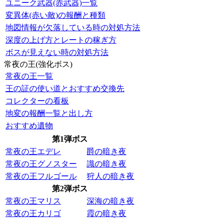
ユニーク武器(赤武器)一覧
変異体(赤い敵)の報酬と種類
地図情報が欠落している時の対処方法
深度の上げ方とレートの稼ぎ方
ボスが見えない時の対処方法
常夜の王(強化ボス)
常夜の王一覧
王の証の使い道とおすすめ交換先
コレクターの看板
地変の報酬一覧と出し方
おすすめ遺物
第1弾ボス
常夜の王エデレ
爵の暗き夜
常夜の王グノスター
識の暗き夜
常夜の王フルゴール
狩人の暗き夜
第2弾ボス
常夜の王マリス
深海の暗き夜
常夜の王カリゴ
霞の暗き夜