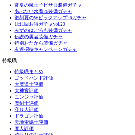
常夏の魔王子ピサロ装備ガチャ
あぶない水着26装備ガチャ
復刻夏のWピックアップ26ガチャ
1日1回お得ガチャvol.23
みずのはごろも装備ガチャ
伝説の勇者装備ガチャ
特別おたから装備ガチャ
友達招待キャンペーンガチャ
特級職
特級職まとめ
ゴッドハンド評価
大魔道士評価
大神官評価
ニンジャ評価
魔剣士評価
守り人評価
ドラゴン評価
天地雷鳴士評価
魔人評価
時渡りの剣士評価