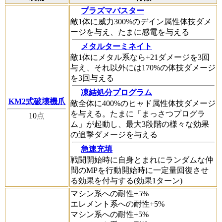
プラズマバスター
敵1体に威力300%のデイン属性体技ダメ
ージを与え、たまに感電を与える
メタルターミネイト
敵1体にメタル系なら+21ダメージを3回
与え、それ以外には170%の体技ダメージ
を3回与える
凍結処分プログラム
KM2式破壊機爪
敵全体に400%のヒャド属性体技ダメージ
を与える。たまに「まっさつプログラ
10
点
ム」が起動し、最大3段階の様々な効果
の追撃ダメージを与える
急速充填
戦闘開始時に自身とまれにランダムな仲
間のMPを行動開始時に一定量回復させ
る効果を付与する(効果1ターン)
マシン系への耐性+5%
エレメント系への耐性+5%
マシン系への耐性+5%