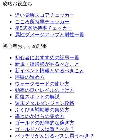
攻略お役立ち
追い覚醒スコアチェッカー
こころ所持率チェッカー
星5武器所持率チェッカー
属性ダメージアップと耐性一覧
初心者おすすめ記事
初心者におすすめの記事一覧
新規・復帰勢がやるべきこと
新イベント情報とやるべきこと
序盤の進め方
ウォークモードの使い方
効率の良いレベルの上げ方
回復スポットの解説
週末メタルダンジョン攻略
ふくびき補助券の集め方
導きのかけらの集め方
ゴールドの効率的な稼ぎ方
ゴールドパスは買うべき？
バッチリがんばるパスは買うべき？