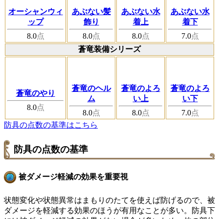
オーシャンウィ
あぶない髪
あぶない水
あぶない水
ップ
飾り
着上
着下
8.0
点
8.0
点
8.0
点
7.0
点
蒼竜装備シリーズ
蒼竜のヘル
蒼竜のよろ
蒼竜のよろ
蒼竜のやり
ム
い上
い下
8.0
点
8.0
点
8.0
点
7.0
点
防具の点数の基準はこちら
防具の点数の基準
被ダメージ軽減の効果を重要視
状態変化や状態異常はまもりのたてを使えば防げるので、被
ダメージを軽減する効果のほうが有用なことが多い。防具下