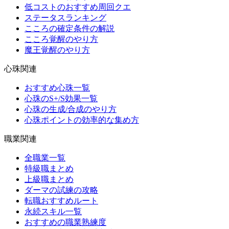
低コストのおすすめ周回クエ
ステータスランキング
こころの確定条件の解説
こころ覚醒のやり方
魔王覚醒のやり方
心珠関連
おすすめ心珠一覧
心珠のS+/S効果一覧
心珠の生成/合成のやり方
心珠ポイントの効率的な集め方
職業関連
全職業一覧
特級職まとめ
上級職まとめ
ダーマの試練の攻略
転職おすすめルート
永続スキル一覧
おすすめの職業熟練度