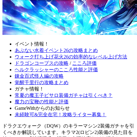
イベント情報！
あぶない水着イベント26の攻略まとめ
ウォーク打ち上げ花火26の効率的なレベル上げ方法
ドラゴンコープスの攻略
/
こころ評価
ヘルクラッシャーのこころ性能と評価
錬金百式怪人編の攻略
覚醒千里行の攻略まとめ
ガチャ情報！
常夏の魔王子ピサロ装備ガチャは引くべき？
魔力の宝鞭の性能と評価
GameWithからのお知らせ
未経験可&完全在宅！攻略ライター募集！
ドラクエウォーク（DQW）のキラーマシン2装備ガチャを引
くべきか解説しています。キラマ2(ロビン2)装備の見た目を