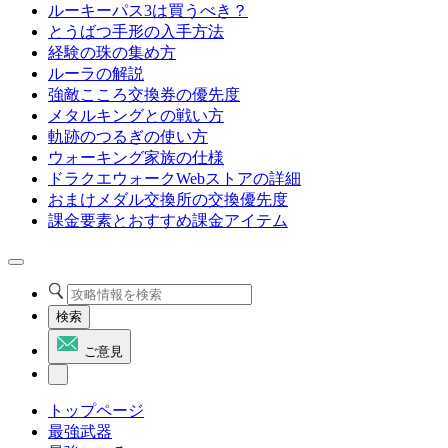
ルーキーパス3は買うべき？
とうばつ手形の入手方法
経験の珠の集め方
ルーラの解説
強敵こころ交換券の優先度
メタルキングとの戦い方
軌跡のつるぎの使い方
ウォーキング家族の仕様
ドラクエウォークWebストアの詳細
おまけメダル交換所の交換優先度
課金要素とおすすめ課金アイテム
検索
ご意見
トップページ
最強武器