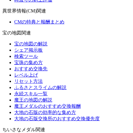
異世界情報(CM)関連
CMの特典と報酬まとめ
宝の地図関連
宝の地図の解説
シェア掲示板
検索ツール
宝珠の集め方
おすすめ交換先
レベル上げ
リセット方法
ふるさとスライムの解説
永続スキル一覧
魔王の地図の解説
魔王メダルのおすすめ交換報酬
大地の石版の効率的な集め方
大地の石版交換所のおすすめ交換優先度
ちいさなメダル関連