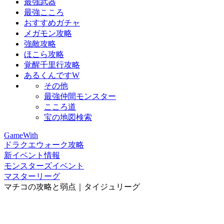
最強武器
最強こころ
おすすめガチャ
メガモン攻略
強敵攻略
ほこら攻略
覚醒千里行攻略
あるくんですW
その他
最強仲間モンスター
こころ道
宝の地図検索
GameWith
ドラクエウォーク攻略
新イベント情報
モンスターズイベント
マスターリーグ
マチコの攻略と弱点｜タイジュリーグ