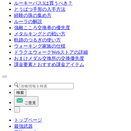
ルーキーパス3は買うべき？
とうばつ手形の入手方法
経験の珠の集め方
ルーラの解説
強敵こころ交換券の優先度
メタルキングとの戦い方
軌跡のつるぎの使い方
ウォーキング家族の仕様
ドラクエウォークWebストアの詳細
おまけメダル交換所の交換優先度
課金要素とおすすめ課金アイテム
検索
ご意見
トップページ
最強武器