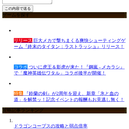
ゲームを探す
リリース
巨大メカで撃ちまくる爽快シューティングゲ
ーム『終末のタイタン：ラストラッシュ』リリース！
コラボ
ついに虎王＆影虎が来た！『鋼嵐 - メカラシ』
で「魔神英雄伝ワタル」コラボ後半が開催！
特集
『鈴蘭の剣』が2周年を迎え、新章「氷と血の
道」を解禁ッ！記念イベントの報酬もお見逃し無く！
攻略記事ランキング
ドラゴンコープスの攻略と弱点倍率