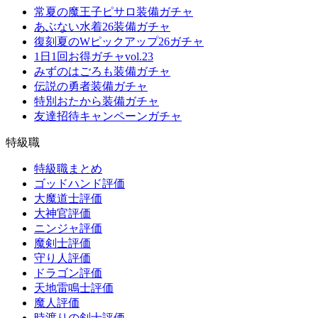
常夏の魔王子ピサロ装備ガチャ
あぶない水着26装備ガチャ
復刻夏のWピックアップ26ガチャ
1日1回お得ガチャvol.23
みずのはごろも装備ガチャ
伝説の勇者装備ガチャ
特別おたから装備ガチャ
友達招待キャンペーンガチャ
特級職
特級職まとめ
ゴッドハンド評価
大魔道士評価
大神官評価
ニンジャ評価
魔剣士評価
守り人評価
ドラゴン評価
天地雷鳴士評価
魔人評価
時渡りの剣士評価