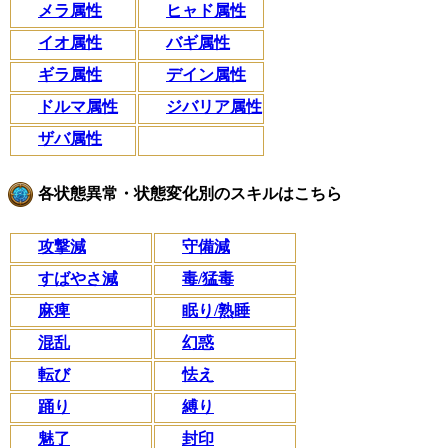
メラ属性
ヒャド属性
イオ属性
バギ属性
ギラ属性
デイン属性
ドルマ属性
ジバリア属性
ザバ属性
各状態異常・状態変化別のスキルはこちら
攻撃減
守備減
すばやさ減
毒/猛毒
麻痺
眠り/熟睡
混乱
幻惑
転び
怯え
踊り
縛り
魅了
封印