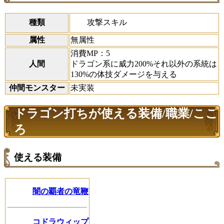
攻撃スキル
種類
属性
無属性
消費MP：5
人間
ドラゴン系に威力200%それ以外の系統は
130%の体技ダメージを与える
仲間モンスター
未実装
ドラゴン打ちが使える装備/職業/ここ
ろ
使える装備
闇の覇者の竜鞭
コドラウィップ