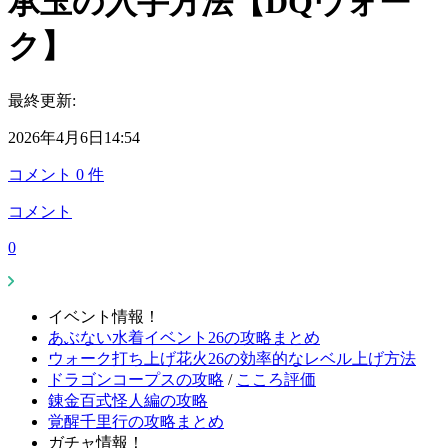
承玉の入手方法【DQウォー
ク】
最終更新:
2026年4月6日14:54
コメント
0
件
コメント
0
イベント情報！
あぶない水着イベント26の攻略まとめ
ウォーク打ち上げ花火26の効率的なレベル上げ方法
ドラゴンコープスの攻略
/
こころ評価
錬金百式怪人編の攻略
覚醒千里行の攻略まとめ
ガチャ情報！