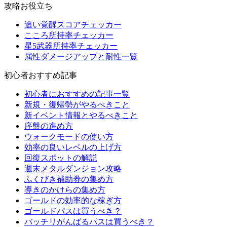
攻略お役立ち
追い覚醒スコアチェッカー
こころ所持率チェッカー
星5武器所持率チェッカー
属性ダメージアップと耐性一覧
初心者おすすめ記事
初心者におすすめの記事一覧
新規・復帰勢がやるべきこと
新イベント情報とやるべきこと
序盤の進め方
ウォークモードの使い方
効率の良いレベルの上げ方
回復スポットの解説
週末メタルダンジョン攻略
ふくびき補助券の集め方
導きのかけらの集め方
ゴールドの効率的な稼ぎ方
ゴールドパスは買うべき？
バッチリがんばるパスは買うべき？