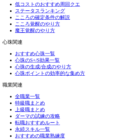
低コストのおすすめ周回クエ
ステータスランキング
こころの確定条件の解説
こころ覚醒のやり方
魔王覚醒のやり方
心珠関連
おすすめ心珠一覧
心珠のS+/S効果一覧
心珠の生成/合成のやり方
心珠ポイントの効率的な集め方
職業関連
全職業一覧
特級職まとめ
上級職まとめ
ダーマの試練の攻略
転職おすすめルート
永続スキル一覧
おすすめの職業熟練度