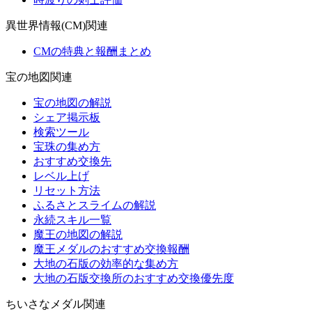
異世界情報(CM)関連
CMの特典と報酬まとめ
宝の地図関連
宝の地図の解説
シェア掲示板
検索ツール
宝珠の集め方
おすすめ交換先
レベル上げ
リセット方法
ふるさとスライムの解説
永続スキル一覧
魔王の地図の解説
魔王メダルのおすすめ交換報酬
大地の石版の効率的な集め方
大地の石版交換所のおすすめ交換優先度
ちいさなメダル関連