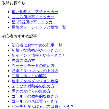
攻略お役立ち
追い覚醒スコアチェッカー
こころ所持率チェッカー
星5武器所持率チェッカー
属性ダメージアップと耐性一覧
初心者おすすめ記事
初心者におすすめの記事一覧
新規・復帰勢がやるべきこと
新イベント情報とやるべきこと
序盤の進め方
ウォークモードの使い方
効率の良いレベルの上げ方
回復スポットの解説
週末メタルダンジョン攻略
ふくびき補助券の集め方
導きのかけらの集め方
ゴールドの効率的な稼ぎ方
ゴールドパスは買うべき？
バッチリがんばるパスは買うべき？