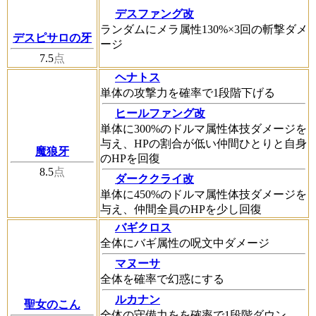
デスファング改
ランダムにメラ属性130%×3回の斬撃ダメ
デスピサロの牙
ージ
7.5
点
ヘナトス
単体の攻撃力を確率で1段階下げる
ヒールファング改
単体に300%のドルマ属性体技ダメージを
与え、HPの割合が低い仲間ひとりと自身
魔狼牙
のHPを回復
8.5
点
ダーククライ改
単体に450%のドルマ属性体技ダメージを
与え、仲間全員のHPを少し回復
バギクロス
全体にバギ属性の呪文中ダメージ
マヌーサ
全体を確率で幻惑にする
ルカナン
聖女のこん
全体の守備力をを確率で1段階ダウン