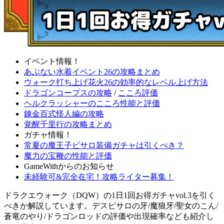
イベント情報！
あぶない水着イベント26の攻略まとめ
ウォーク打ち上げ花火26の効率的なレベル上げ方法
ドラゴンコープスの攻略
/
こころ評価
ヘルクラッシャーのこころ性能と評価
錬金百式怪人編の攻略
覚醒千里行の攻略まとめ
ガチャ情報！
常夏の魔王子ピサロ装備ガチャは引くべき？
魔力の宝鞭の性能と評価
GameWithからのお知らせ
未経験可&完全在宅！攻略ライター募集！
ドラクエウォーク（DQW）の1日1回お得ガチャvol.3を引く
べきか解説しています。デスピサロの牙/魔狼牙/聖女のこん/
蒼竜のやり/ドラゴンロッドの評価や出現確率なども紹介し