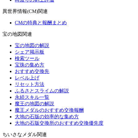
異世界情報(CM)関連
CMの特典と報酬まとめ
宝の地図関連
宝の地図の解説
シェア掲示板
検索ツール
宝珠の集め方
おすすめ交換先
レベル上げ
リセット方法
ふるさとスライムの解説
永続スキル一覧
魔王の地図の解説
魔王メダルのおすすめ交換報酬
大地の石版の効率的な集め方
大地の石版交換所のおすすめ交換優先度
ちいさなメダル関連