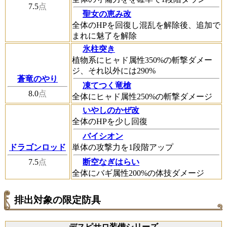
7.5
点
聖女の恵み改
全体のHPを回復し混乱を解除後、追加で
まれに魅了を解除
氷柱突き
植物系にヒャド属性350%の斬撃ダメー
ジ、それ以外には290%
蒼竜のやり
凍てつく竜槍
8.0
点
全体にヒャド属性250%の斬撃ダメージ
いやしのかぜ改
全体のHPを少し回復
バイシオン
単体の攻撃力を1段階アップ
ドラゴンロッド
断空なぎはらい
7.5
点
全体にバギ属性200%の体技ダメージ
排出対象の限定防具
デスピサロ装備シリーズ