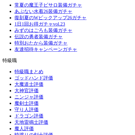
常夏の魔王子ピサロ装備ガチャ
あぶない水着26装備ガチャ
復刻夏のWピックアップ26ガチャ
1日1回お得ガチャvol.23
みずのはごろも装備ガチャ
伝説の勇者装備ガチャ
特別おたから装備ガチャ
友達招待キャンペーンガチャ
特級職
特級職まとめ
ゴッドハンド評価
大魔道士評価
大神官評価
ニンジャ評価
魔剣士評価
守り人評価
ドラゴン評価
天地雷鳴士評価
魔人評価
時渡りの剣士評価