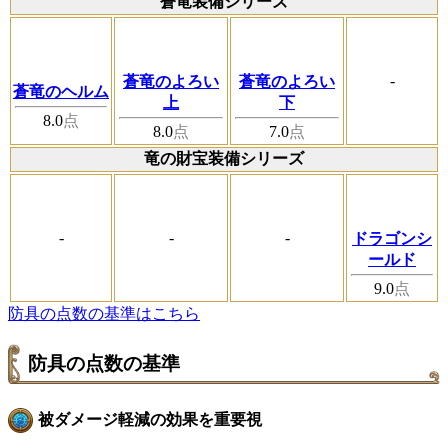
蒼竜装備シリーズ
-
蒼竜のよろい
蒼竜のよろい
蒼竜のヘルム
上
下
8.0
点
8.0
点
7.0
点
竜の財宝装備シリーズ
-
-
-
ドラゴンシ
ールド
9.0
点
防具の点数の基準はこちら
防具の点数の基準
被ダメージ軽減の効果を重要視