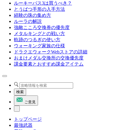
ルーキーパス3は買うべき？
とうばつ手形の入手方法
経験の珠の集め方
ルーラの解説
強敵こころ交換券の優先度
メタルキングとの戦い方
軌跡のつるぎの使い方
ウォーキング家族の仕様
ドラクエウォークWebストアの詳細
おまけメダル交換所の交換優先度
課金要素とおすすめ課金アイテム
検索
ご意見
トップページ
最強武器