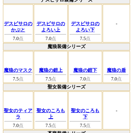
-
デスピサロの
デスピサロの
デスピサロの
かぶと
よろい上
よろい下
7.0
点
7.0
点
7.5
点
魔狼装備シリーズ
魔狼のマスク
魔狼の鎧上
魔狼の鎧下
魔狼の盾
7.5
点
7.5
点
7.0
点
7.0
点
聖女装備シリーズ
-
聖女のティア
聖女のころも
聖女のころも
ラ
上
下
7.0
点
7.5
点
7.5
点