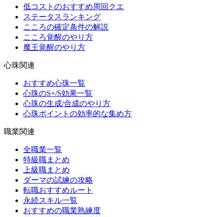
低コストのおすすめ周回クエ
ステータスランキング
こころの確定条件の解説
こころ覚醒のやり方
魔王覚醒のやり方
心珠関連
おすすめ心珠一覧
心珠のS+/S効果一覧
心珠の生成/合成のやり方
心珠ポイントの効率的な集め方
職業関連
全職業一覧
特級職まとめ
上級職まとめ
ダーマの試練の攻略
転職おすすめルート
永続スキル一覧
おすすめの職業熟練度