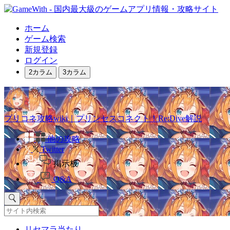
ホーム
ゲーム検索
新規登録
ログイン
2カラム
3カラム
プリコネ攻略wiki｜プリンセスコネクト！Re:Dive解説
他の攻略
Twitter
掲示板
Q&A
リセマラ当たり