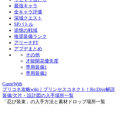
最強キャラ
全キャラ評価
深域クエスト
SPバトル
追憶の戦域
推奨装備ランク
アリーナPT
アプデまとめ
その他
才能開花優先度
専用装備1
専用装備2
GameWith
プリコネ攻略wiki｜プリンセスコネクト！Re:Dive解説
装備/欠片・設計図の入手場所一覧
「忍び装束」の入手方法と素材ドロップ場所一覧