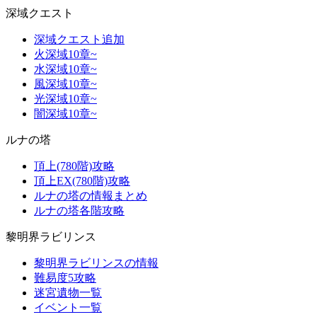
深域クエスト
深域クエスト追加
火深域10章~
水深域10章~
風深域10章~
光深域10章~
闇深域10章~
ルナの塔
頂上(780階)攻略
頂上EX(780階)攻略
ルナの塔の情報まとめ
ルナの塔各階攻略
黎明界ラビリンス
黎明界ラビリンスの情報
難易度5攻略
迷宮遺物一覧
イベント一覧