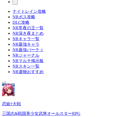
ナイトレイン攻略
NRボス攻略
DLC攻略
NR常夜の王一覧
NR深き夜まとめ
NRキャラ一覧
NR最強キャラ
NR最強パーティ
NRジャーナル
NRマルチ掲示板
NRスキン一覧
NR遺物おすすめ
恋姫†大戦
三国志&戦国美少女武将オールスターRPG