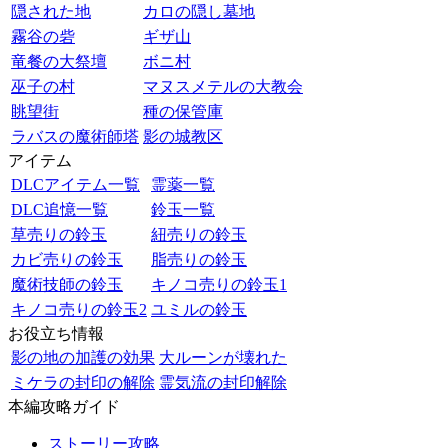
隠された地
カロの隠し墓地
霧谷の砦
ギザ山
竜餐の大祭壇
ボニ村
巫子の村
マヌスメテルの大教会
眺望街
種の保管庫
ラバスの魔術師塔
影の城教区
アイテム
DLCアイテム一覧
霊薬一覧
DLC追憶一覧
鈴玉一覧
草売りの鈴玉
紐売りの鈴玉
カビ売りの鈴玉
脂売りの鈴玉
魔術技師の鈴玉
キノコ売りの鈴玉1
キノコ売りの鈴玉2
ユミルの鈴玉
お役立ち情報
影の地の加護の効果
大ルーンが壊れた
ミケラの封印の解除
霊気流の封印解除
本編攻略ガイド
ストーリー攻略