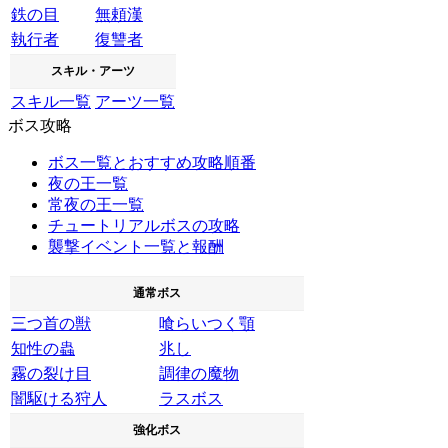
鉄の目
無頼漢
執行者
復讐者
スキル・アーツ
スキル一覧
アーツ一覧
ボス攻略
ボス一覧とおすすめ攻略順番
夜の王一覧
常夜の王一覧
チュートリアルボスの攻略
襲撃イベント一覧と報酬
通常ボス
三つ首の獣
喰らいつく顎
知性の蟲
兆し
霧の裂け目
調律の魔物
闇駆ける狩人
ラスボス
強化ボス