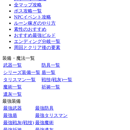
全マップ攻略
ボス攻略一覧
NPCイベント攻略
ルーン稼ぎのやり方
素性のおすすめ
おすすめ最強ビルド
エンディング分岐一覧
周回とクリア後の要素
装備・魔法一覧
武器一覧
防具一覧
シリーズ装備一覧
盾一覧
タリスマン一覧
戦技(戦灰)一覧
魔術一覧
祈祷一覧
遺灰一覧
最強装備
最強武器
最強防具
最強盾
最強タリスマン
最強戦灰(戦技)
最強魔術
最強祈祷
最強遺灰