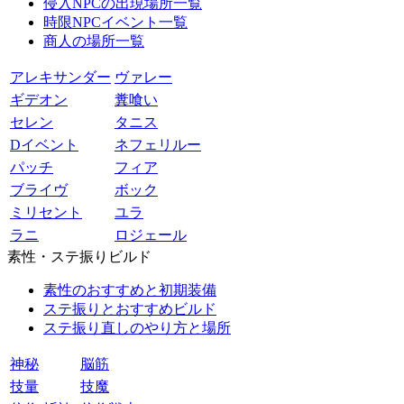
侵入NPCの出現場所一覧
時限NPCイベント一覧
商人の場所一覧
アレキサンダー
ヴァレー
ギデオン
糞喰い
セレン
タニス
Dイベント
ネフェリルー
パッチ
フィア
ブライヴ
ボック
ミリセント
ユラ
ラニ
ロジェール
素性・ステ振りビルド
素性のおすすめと初期装備
ステ振りとおすすめビルド
ステ振り直しのやり方と場所
神秘
脳筋
技量
技魔