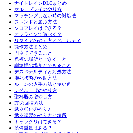
ナイトレインDLCまとめ
マルチプレイのやり方
マッチングしない時の対処法
フレンドと遊ぶ方法
ソロプレイはできる？
オフラインで遊べる？
リタイアのやり方とペナルティ
操作方法まとめ
円卓でできること
祝福の場所とできること
訓練場の場所とできること
デスペナルティと対処方法
瀕死状態の救助方法
ルーンの入手方法と使い道
レベル上げのやり方
聖杯瓶の増やし方
FPの回復方法
武器強化のやり方
武器複製のやり方と場所
キャラクリはできる？
装備重量はある？