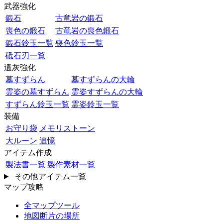
武器強化
鍛石
古竜岩の鍛石
喪色の鍛石
古竜岩の喪色鍛石
鍛石鈴玉一覧
喪色鈴玉一覧
砥石刃一覧
遺灰強化
墓すずらん
墓すずらんの大輪
霊姿の墓すずらん
霊姿すずらんの大輪
すずらん鈴玉一覧
霊姿鈴玉一覧
装備
お守り袋
メモリストーン
大ルーン
追憶
アイテム作成
製法書一覧
製作素材一覧
その他アイテム一覧
マップ攻略
全マップツール
地図断片の場所