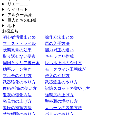
リエーニエ
ケイリッド
アルター高原
巨人たちの山嶺
地下
お役立ち
初心者情報まとめ
操作方法まとめ
ファストトラベル
馬の入手方法
状態異常の効果
能力補正の違い
取り返せない要素
キャラクリ作成
周回とクリア後要素
レベル上げのやり方
効率ルーン稼ぎ
モーグウィン王朝稼ぎ
マルチのやり方
侵入のやり方
武器強化のやり方
武器派生のやり方
魔術/祈祷の使い方
記憶スロットの増やし方
遺灰の強化方法
強靭度の上げ方
発見力の上げ方
聖杯瓶の増やし方
追憶の複製方法
大ルーンの装備方法
敵対解除のやり方
パリィのやり方