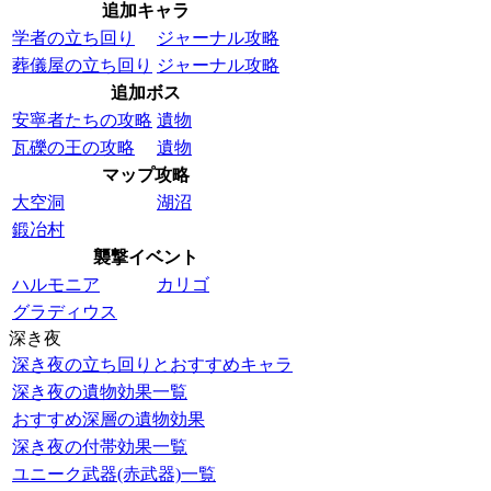
追加キャラ
学者の立ち回り
ジャーナル攻略
葬儀屋の立ち回り
ジャーナル攻略
追加ボス
安寧者たちの攻略
遺物
瓦礫の王の攻略
遺物
マップ攻略
大空洞
湖沼
鍛冶村
襲撃イベント
ハルモニア
カリゴ
グラディウス
深き夜
深き夜の立ち回りとおすすめキャラ
深き夜の遺物効果一覧
おすすめ深層の遺物効果
深き夜の付帯効果一覧
ユニーク武器(赤武器)一覧