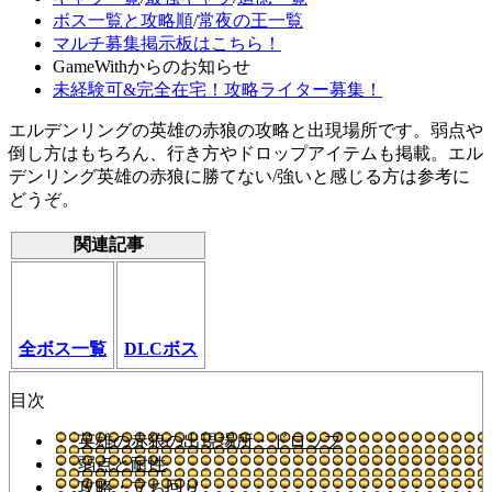
ボス一覧と攻略順
/
常夜の王一覧
マルチ募集掲示板はこちら！
GameWithからのお知らせ
未経験可&完全在宅！攻略ライター募集！
エルデンリングの英雄の赤狼の攻略と出現場所です。弱点や
倒し方はもちろん、行き方やドロップアイテムも掲載。エル
デンリング英雄の赤狼に勝てない/強いと感じる方は参考に
どうぞ。
関連記事
全ボス一覧
DLCボス
目次
英雄の赤狼の出現場所・ドロップ
弱点と耐性
攻略・立ち回り