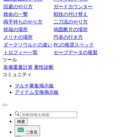
回避のやり方
ガードカウンター
致命の一撃
戦技の付け替え
両手持ちのやり方
二刀流のやり方
祝福の場所
地図断片の場所
メリナの場所
円卓の行き方
ダークソウルとの違い
PCの推奨スペック
トロフィー一覧
セーブデータの複製
ツール
装備重量計算
素性診断
コミュニティ
マルチ募集掲示板
アイテム交換掲示板
検索
ご意見