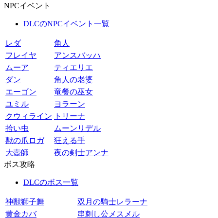
NPCイベント
DLCのNPCイベント一覧
レダ
角人
フレイヤ
アンスバッハ
ムーア
ティエリエ
ダン
角人の老婆
エーゴン
竜餐の巫女
ユミル
ヨラーン
クウィライン
トリーナ
拾い虫
ムーンリデル
獣の爪ロガ
狂える手
大壺師
夜の剣士アンナ
ボス攻略
DLCのボス一覧
神獣獅子舞
双月の騎士レラーナ
黄金カバ
串刺し公メスメル