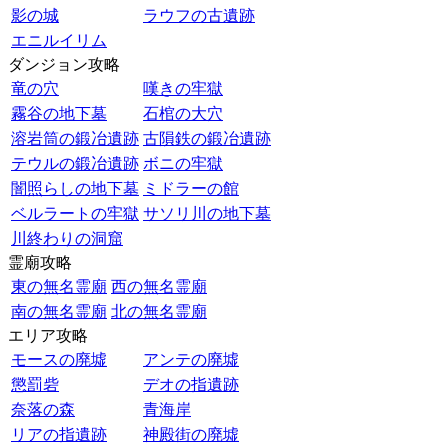
影の城
ラウフの古遺跡
エニルイリム
ダンジョン攻略
竜の穴
嘆きの牢獄
霧谷の地下墓
石棺の大穴
溶岩筒の鍛冶遺跡
古隕鉄の鍛冶遺跡
テウルの鍛冶遺跡
ボニの牢獄
闇照らしの地下墓
ミドラーの館
ベルラートの牢獄
サソリ川の地下墓
川終わりの洞窟
霊廟攻略
東の無名霊廟
西の無名霊廟
南の無名霊廟
北の無名霊廟
エリア攻略
モースの廃墟
アンテの廃墟
懲罰砦
デオの指遺跡
奈落の森
青海岸
リアの指遺跡
神殿街の廃墟