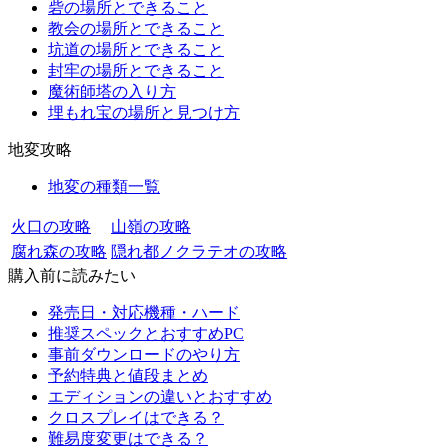
砦の場所とできること
教会の場所とできること
坑道の場所とできること
封牢の場所とできること
魔術師塔の入り方
埋もれ宝の場所と見つけ方
地変攻略
地変の種類一覧
火口の攻略
山嶺の攻略
腐れ森の攻略
隠れ都ノクラテオの攻略
購入前に読みたい
発売日・対応機種・ハード
推奨スペックとおすすめPC
事前ダウンロードのやり方
予約特典と値段まとめ
エディションの違いとおすすめ
クロスプレイはできる？
難易度変更はできる？