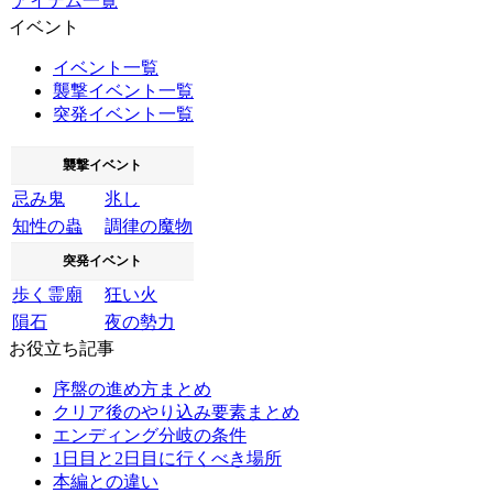
アイテム一覧
イベント
イベント一覧
襲撃イベント一覧
突発イベント一覧
襲撃イベント
忌み鬼
兆し
知性の蟲
調律の魔物
突発イベント
歩く霊廟
狂い火
隕石
夜の勢力
お役立ち記事
序盤の進め方まとめ
クリア後のやり込み要素まとめ
エンディング分岐の条件
1日目と2日目に行くべき場所
本編との違い