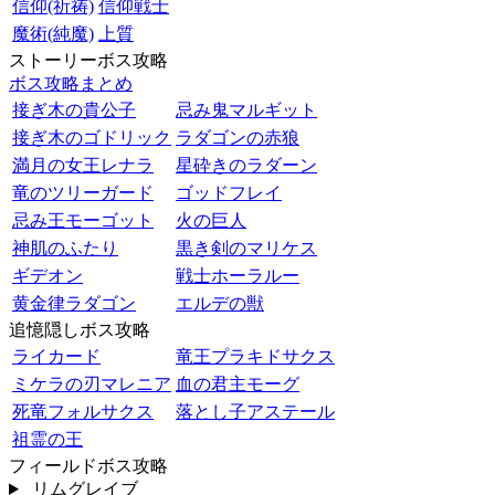
信仰(祈祷)
信仰戦士
魔術(純魔)
上質
ストーリーボス攻略
ボス攻略まとめ
接ぎ木の貴公子
忌み鬼マルギット
接ぎ木のゴドリック
ラダゴンの赤狼
満月の女王レナラ
星砕きのラダーン
竜のツリーガード
ゴッドフレイ
忌み王モーゴット
火の巨人
神肌のふたり
黒き剣のマリケス
ギデオン
戦士ホーラルー
黄金律ラダゴン
エルデの獣
追憶隠しボス攻略
ライカード
竜王プラキドサクス
ミケラの刃マレニア
血の君主モーグ
死竜フォルサクス
落とし子アステール
祖霊の王
フィールドボス攻略
リムグレイブ