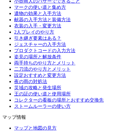
小壺商人のバザーでできること
マークの使い道と集め方
遺物の効果と入手方法
献器の入手方法と装備方法
衣装の入手・変更方法
2人プレイのやり方
引き継ぎ要素はある？
ジェスチャーの入手方法
プロダクトコードの入力方法
姿見の場所と解放条件
両手持ちのやり方とメリット
二刀流のやり方とメリット
設定おすすめと変更方法
夜の雨の対処法
災域の攻略と発生場所
王の証の使い道と使用場所
コレクターの看板の場所とおすすめ交換先
ストームルーラーの使い方
マップ情報
マップと地図の見方