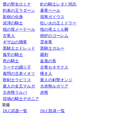
蕾の聖女ロミナ
針の騎士レダと同志
約束の王ラダーン
暴竜ベール
影樹の化身
宿将ガイウス
泥濘の騎士
狂い火の王ミドラー
指の母メーテール
指の母ユミル卿
古竜人
焼炉のゴーレム
ギザ山の飛竜
霊炎竜
黒騎士エドレッド
黒騎士ガルー
孤牢の騎士
羅刹
死の騎士
血鬼の長
ラーナの踊り子
古竜セネサクス
責問の古老イオリ
嘆き人
呪剣士ラビリス
亜人の剣聖オンジ
亜人の女王マルガ
大赤熊ルガリア
大赤熊ラルバ
赤熊
坩堝の騎士デボニア
装備
DLC武器一覧
DLC防具一覧