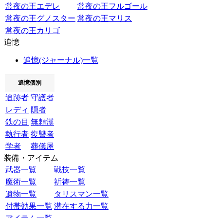
常夜の王エデレ
常夜の王フルゴール
常夜の王グノスター
常夜の王マリス
常夜の王カリゴ
追憶
追憶(ジャーナル)一覧
追憶個別
追跡者
守護者
レディ
隠者
鉄の目
無頼漢
執行者
復讐者
学者
葬儀屋
装備・アイテム
武器一覧
戦技一覧
魔術一覧
祈祷一覧
遺物一覧
タリスマン一覧
付帯効果一覧
潜在する力一覧