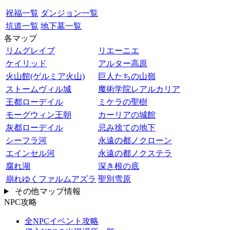
祝福一覧
ダンジョン一覧
坑道一覧
地下墓一覧
各マップ
リムグレイブ
リエーニエ
ケイリッド
アルター高原
火山館(ゲルミア火山)
巨人たちの山嶺
ストームヴィル城
魔術学院レアルカリア
王都ローデイル
ミケラの聖樹
モーグウィン王朝
カーリアの城館
灰都ローデイル
忌み捨ての地下
シーフラ河
永遠の都ノクローン
エインセル河
永遠の都ノクステラ
腐れ湖
深き根の底
崩れゆくファルムアズラ
聖別雪原
その他マップ情報
NPC攻略
全NPCイベント攻略