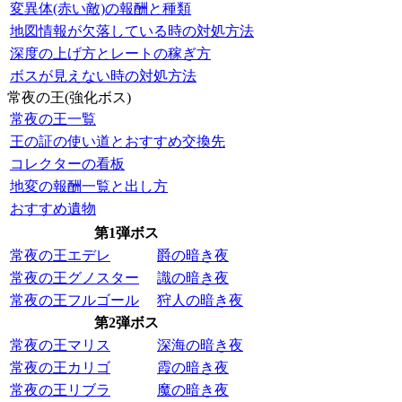
変異体(赤い敵)の報酬と種類
地図情報が欠落している時の対処方法
深度の上げ方とレートの稼ぎ方
ボスが見えない時の対処方法
常夜の王(強化ボス)
常夜の王一覧
王の証の使い道とおすすめ交換先
コレクターの看板
地変の報酬一覧と出し方
おすすめ遺物
第1弾ボス
常夜の王エデレ
爵の暗き夜
常夜の王グノスター
識の暗き夜
常夜の王フルゴール
狩人の暗き夜
第2弾ボス
常夜の王マリス
深海の暗き夜
常夜の王カリゴ
霞の暗き夜
常夜の王リブラ
魔の暗き夜