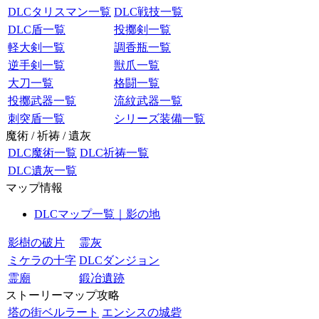
DLCタリスマン一覧
DLC戦技一覧
DLC盾一覧
投擲剣一覧
軽大剣一覧
調香瓶一覧
逆手剣一覧
獣爪一覧
大刀一覧
格闘一覧
投擲武器一覧
流紋武器一覧
刺突盾一覧
シリーズ装備一覧
魔術 / 祈祷 / 遺灰
DLC魔術一覧
DLC祈祷一覧
DLC遺灰一覧
マップ情報
DLCマップ一覧｜影の地
影樹の破片
霊灰
ミケラの十字
DLCダンジョン
霊廟
鍛冶遺跡
ストーリーマップ攻略
塔の街ベルラート
エンシスの城砦