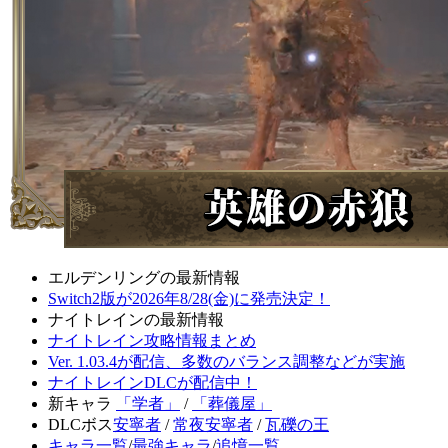
エルデンリングの最新情報
Switch2版が2026年8/28(金)に発売決定！
ナイトレインの最新情報
ナイトレイン攻略情報まとめ
Ver. 1.03.4が配信、多数のバランス調整などが実施
ナイトレインDLCが配信中！
新キャラ
「学者」
/
「葬儀屋」
DLCボス
安寧者
/
常夜安寧者
/
瓦礫の王
キャラ一覧
/
最強キャラ
/
追憶一覧