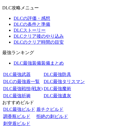
DLC攻略メニュー
DLCの評価・感想
DLCの条件と準備
DLCストーリー
DLCクリア後のやり込み
DLCのクリア時間の目安
最強ランキング
DLC最強装備装備まとめ
DLC最強武器
DLC最強防具
DLCの最強盾一覧
DLC最強タリスマン
DLC最強戦技(戦灰)
DLC最強魔術
DLC最強祈祷
DLC最強遺灰
おすすめビルド
DLC最強ビルド
盾チクビルド
調香瓶ビルド
拒絶の刺ビルド
刺突盾ビルド