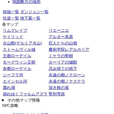
地図断片の場所
祝福一覧
ダンジョン一覧
坑道一覧
地下墓一覧
各マップ
リムグレイブ
リエーニエ
ケイリッド
アルター高原
火山館(ゲルミア火山)
巨人たちの山嶺
ストームヴィル城
魔術学院レアルカリア
王都ローデイル
ミケラの聖樹
モーグウィン王朝
カーリアの城館
灰都ローデイル
忌み捨ての地下
シーフラ河
永遠の都ノクローン
エインセル河
永遠の都ノクステラ
腐れ湖
深き根の底
崩れゆくファルムアズラ
聖別雪原
その他マップ情報
NPC攻略