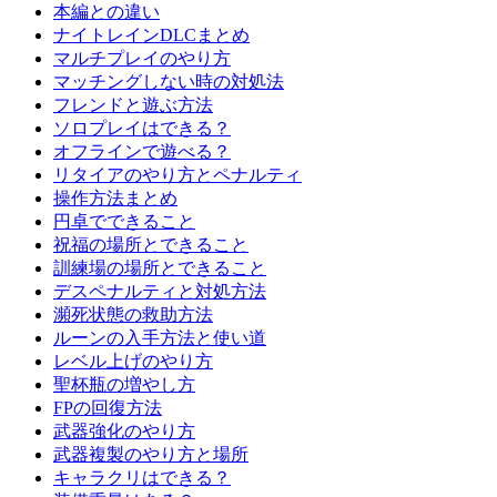
本編との違い
ナイトレインDLCまとめ
マルチプレイのやり方
マッチングしない時の対処法
フレンドと遊ぶ方法
ソロプレイはできる？
オフラインで遊べる？
リタイアのやり方とペナルティ
操作方法まとめ
円卓でできること
祝福の場所とできること
訓練場の場所とできること
デスペナルティと対処方法
瀕死状態の救助方法
ルーンの入手方法と使い道
レベル上げのやり方
聖杯瓶の増やし方
FPの回復方法
武器強化のやり方
武器複製のやり方と場所
キャラクリはできる？