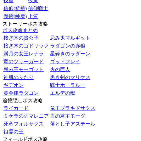
技量
技魔
信仰(祈祷)
信仰戦士
魔術(純魔)
上質
ストーリーボス攻略
ボス攻略まとめ
接ぎ木の貴公子
忌み鬼マルギット
接ぎ木のゴドリック
ラダゴンの赤狼
満月の女王レナラ
星砕きのラダーン
竜のツリーガード
ゴッドフレイ
忌み王モーゴット
火の巨人
神肌のふたり
黒き剣のマリケス
ギデオン
戦士ホーラルー
黄金律ラダゴン
エルデの獣
追憶隠しボス攻略
ライカード
竜王プラキドサクス
ミケラの刃マレニア
血の君主モーグ
死竜フォルサクス
落とし子アステール
祖霊の王
フィールドボス攻略