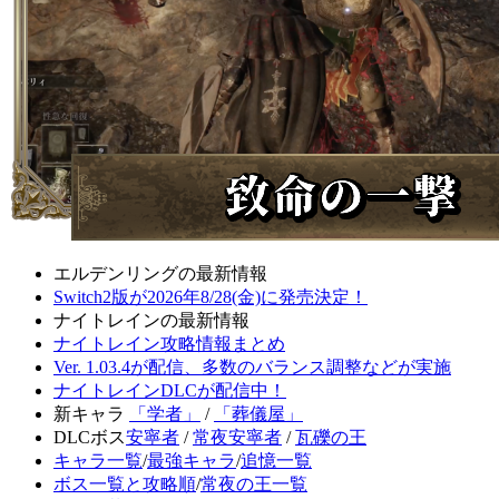
エルデンリングの最新情報
Switch2版が2026年8/28(金)に発売決定！
ナイトレインの最新情報
ナイトレイン攻略情報まとめ
Ver. 1.03.4が配信、多数のバランス調整などが実施
ナイトレインDLCが配信中！
新キャラ
「学者」
/
「葬儀屋」
DLCボス
安寧者
/
常夜安寧者
/
瓦礫の王
キャラ一覧
/
最強キャラ
/
追憶一覧
ボス一覧と攻略順
/
常夜の王一覧