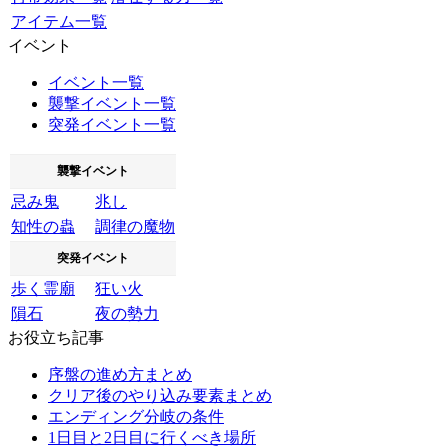
アイテム一覧
イベント
イベント一覧
襲撃イベント一覧
突発イベント一覧
襲撃イベント
忌み鬼
兆し
知性の蟲
調律の魔物
突発イベント
歩く霊廟
狂い火
隕石
夜の勢力
お役立ち記事
序盤の進め方まとめ
クリア後のやり込み要素まとめ
エンディング分岐の条件
1日目と2日目に行くべき場所