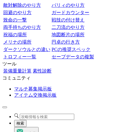
敵対解除のやり方
パリィのやり方
回避のやり方
ガードカウンター
致命の一撃
戦技の付け替え
両手持ちのやり方
二刀流のやり方
祝福の場所
地図断片の場所
メリナの場所
円卓の行き方
ダークソウルとの違い
PCの推奨スペック
トロフィー一覧
セーブデータの複製
ツール
装備重量計算
素性診断
コミュニティ
マルチ募集掲示板
アイテム交換掲示板
検索