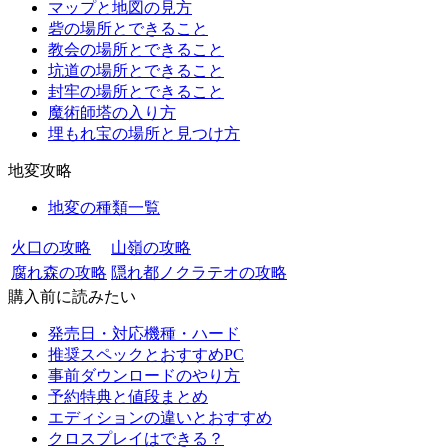
マップと地図の見方
砦の場所とできること
教会の場所とできること
坑道の場所とできること
封牢の場所とできること
魔術師塔の入り方
埋もれ宝の場所と見つけ方
地変攻略
地変の種類一覧
火口の攻略
山嶺の攻略
腐れ森の攻略
隠れ都ノクラテオの攻略
購入前に読みたい
発売日・対応機種・ハード
推奨スペックとおすすめPC
事前ダウンロードのやり方
予約特典と値段まとめ
エディションの違いとおすすめ
クロスプレイはできる？