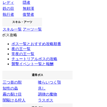
レディ
隠者
鉄の目
無頼漢
執行者
復讐者
スキル・アーツ
スキル一覧
アーツ一覧
ボス攻略
ボス一覧とおすすめ攻略順番
夜の王一覧
常夜の王一覧
チュートリアルボスの攻略
襲撃イベント一覧と報酬
通常ボス
三つ首の獣
喰らいつく顎
知性の蟲
兆し
霧の裂け目
調律の魔物
闇駆ける狩人
ラスボス