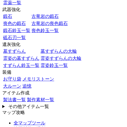
霊薬一覧
武器強化
鍛石
古竜岩の鍛石
喪色の鍛石
古竜岩の喪色鍛石
鍛石鈴玉一覧
喪色鈴玉一覧
砥石刃一覧
遺灰強化
墓すずらん
墓すずらんの大輪
霊姿の墓すずらん
霊姿すずらんの大輪
すずらん鈴玉一覧
霊姿鈴玉一覧
装備
お守り袋
メモリストーン
大ルーン
追憶
アイテム作成
製法書一覧
製作素材一覧
その他アイテム一覧
マップ攻略
全マップツール