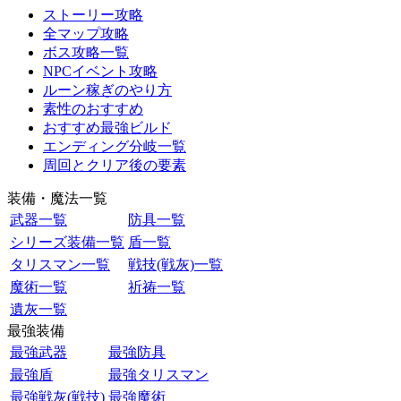
ストーリー攻略
全マップ攻略
ボス攻略一覧
NPCイベント攻略
ルーン稼ぎのやり方
素性のおすすめ
おすすめ最強ビルド
エンディング分岐一覧
周回とクリア後の要素
装備・魔法一覧
武器一覧
防具一覧
シリーズ装備一覧
盾一覧
タリスマン一覧
戦技(戦灰)一覧
魔術一覧
祈祷一覧
遺灰一覧
最強装備
最強武器
最強防具
最強盾
最強タリスマン
最強戦灰(戦技)
最強魔術