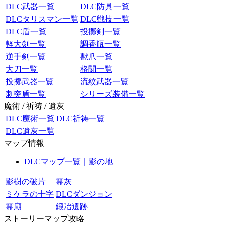
DLC武器一覧
DLC防具一覧
DLCタリスマン一覧
DLC戦技一覧
DLC盾一覧
投擲剣一覧
軽大剣一覧
調香瓶一覧
逆手剣一覧
獣爪一覧
大刀一覧
格闘一覧
投擲武器一覧
流紋武器一覧
刺突盾一覧
シリーズ装備一覧
魔術 / 祈祷 / 遺灰
DLC魔術一覧
DLC祈祷一覧
DLC遺灰一覧
マップ情報
DLCマップ一覧｜影の地
影樹の破片
霊灰
ミケラの十字
DLCダンジョン
霊廟
鍛冶遺跡
ストーリーマップ攻略