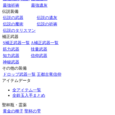
最強祈祷
最強遺灰
伝説装備
伝説の武器
伝説の遺灰
伝説の魔術
伝説の祈祷
伝説のタリスマン
補正武器
S補正武器一覧
A補正武器一覧
筋力武器
技量武器
知力武器
信仰武器
神秘武器
その他の装備
ドロップ武器一覧
王都古竜信仰
アイテムデータ
全アイテム一覧
全鈴玉入手まとめ
聖杯瓶・霊薬
黄金の種子
聖杯の雫