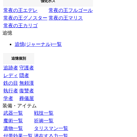
強化ボス
常夜の王エデレ
常夜の王フルゴール
常夜の王グノスター
常夜の王マリス
常夜の王カリゴ
追憶
追憶(ジャーナル)一覧
追憶個別
追跡者
守護者
レディ
隠者
鉄の目
無頼漢
執行者
復讐者
学者
葬儀屋
装備・アイテム
武器一覧
戦技一覧
魔術一覧
祈祷一覧
遺物一覧
タリスマン一覧
付帯効果一覧
潜在する力一覧