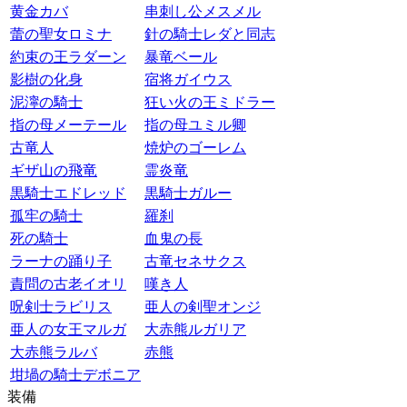
黄金カバ
串刺し公メスメル
蕾の聖女ロミナ
針の騎士レダと同志
約束の王ラダーン
暴竜ベール
影樹の化身
宿将ガイウス
泥濘の騎士
狂い火の王ミドラー
指の母メーテール
指の母ユミル卿
古竜人
焼炉のゴーレム
ギザ山の飛竜
霊炎竜
黒騎士エドレッド
黒騎士ガルー
孤牢の騎士
羅刹
死の騎士
血鬼の長
ラーナの踊り子
古竜セネサクス
責問の古老イオリ
嘆き人
呪剣士ラビリス
亜人の剣聖オンジ
亜人の女王マルガ
大赤熊ルガリア
大赤熊ラルバ
赤熊
坩堝の騎士デボニア
装備