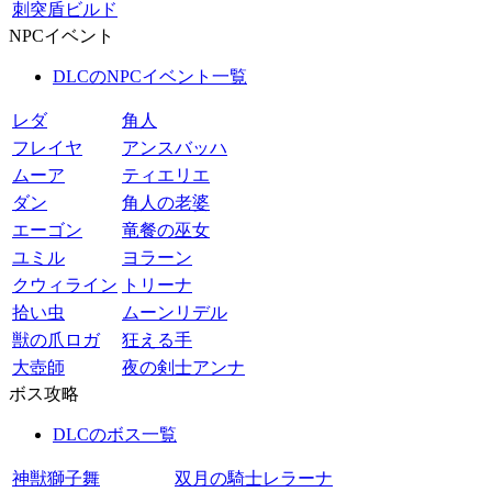
刺突盾ビルド
NPCイベント
DLCのNPCイベント一覧
レダ
角人
フレイヤ
アンスバッハ
ムーア
ティエリエ
ダン
角人の老婆
エーゴン
竜餐の巫女
ユミル
ヨラーン
クウィライン
トリーナ
拾い虫
ムーンリデル
獣の爪ロガ
狂える手
大壺師
夜の剣士アンナ
ボス攻略
DLCのボス一覧
神獣獅子舞
双月の騎士レラーナ