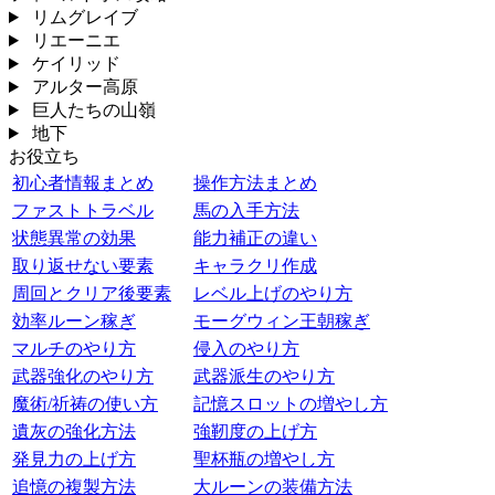
リムグレイブ
リエーニエ
ケイリッド
アルター高原
巨人たちの山嶺
地下
お役立ち
初心者情報まとめ
操作方法まとめ
ファストトラベル
馬の入手方法
状態異常の効果
能力補正の違い
取り返せない要素
キャラクリ作成
周回とクリア後要素
レベル上げのやり方
効率ルーン稼ぎ
モーグウィン王朝稼ぎ
マルチのやり方
侵入のやり方
武器強化のやり方
武器派生のやり方
魔術/祈祷の使い方
記憶スロットの増やし方
遺灰の強化方法
強靭度の上げ方
発見力の上げ方
聖杯瓶の増やし方
追憶の複製方法
大ルーンの装備方法