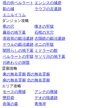
塔の街ベルラート
エンシスの城砦
影の城
ラウフの古遺跡
エニルイリム
ダンジョン攻略
竜の穴
嘆きの牢獄
霧谷の地下墓
石棺の大穴
溶岩筒の鍛冶遺跡
古隕鉄の鍛冶遺跡
テウルの鍛冶遺跡
ボニの牢獄
闇照らしの地下墓
ミドラーの館
ベルラートの牢獄
サソリ川の地下墓
川終わりの洞窟
霊廟攻略
東の無名霊廟
西の無名霊廟
南の無名霊廟
北の無名霊廟
エリア攻略
モースの廃墟
アンテの廃墟
懲罰砦
デオの指遺跡
奈落の森
青海岸