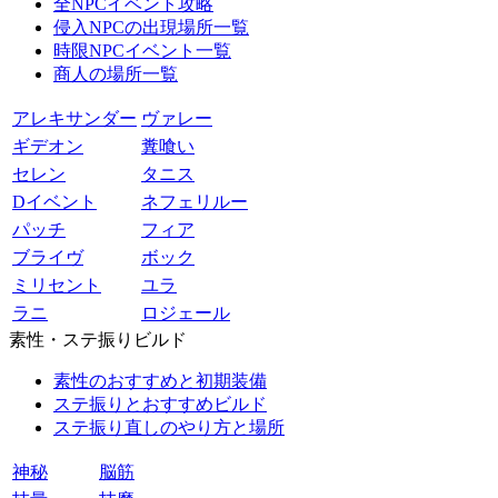
全NPCイベント攻略
侵入NPCの出現場所一覧
時限NPCイベント一覧
商人の場所一覧
アレキサンダー
ヴァレー
ギデオン
糞喰い
セレン
タニス
Dイベント
ネフェリルー
パッチ
フィア
ブライヴ
ボック
ミリセント
ユラ
ラニ
ロジェール
素性・ステ振りビルド
素性のおすすめと初期装備
ステ振りとおすすめビルド
ステ振り直しのやり方と場所
神秘
脳筋