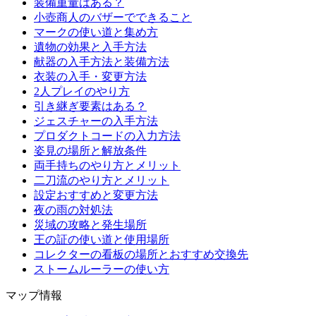
装備重量はある？
小壺商人のバザーでできること
マークの使い道と集め方
遺物の効果と入手方法
献器の入手方法と装備方法
衣装の入手・変更方法
2人プレイのやり方
引き継ぎ要素はある？
ジェスチャーの入手方法
プロダクトコードの入力方法
姿見の場所と解放条件
両手持ちのやり方とメリット
二刀流のやり方とメリット
設定おすすめと変更方法
夜の雨の対処法
災域の攻略と発生場所
王の証の使い道と使用場所
コレクターの看板の場所とおすすめ交換先
ストームルーラーの使い方
マップ情報