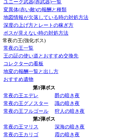
ユニーク武器(赤武器)一覧
変異体(赤い敵)の報酬と種類
地図情報が欠落している時の対処方法
深度の上げ方とレートの稼ぎ方
ボスが見えない時の対処方法
常夜の王(強化ボス)
常夜の王一覧
王の証の使い道とおすすめ交換先
コレクターの看板
地変の報酬一覧と出し方
おすすめ遺物
第1弾ボス
常夜の王エデレ
爵の暗き夜
常夜の王グノスター
識の暗き夜
常夜の王フルゴール
狩人の暗き夜
第2弾ボス
常夜の王マリス
深海の暗き夜
常夜の王カリゴ
霞の暗き夜