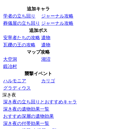
追加キャラ
学者の立ち回り
ジャーナル攻略
葬儀屋の立ち回り
ジャーナル攻略
追加ボス
安寧者たちの攻略
遺物
瓦礫の王の攻略
遺物
マップ攻略
大空洞
湖沼
鍛冶村
襲撃イベント
ハルモニア
カリゴ
グラディウス
深き夜
深き夜の立ち回りとおすすめキャラ
深き夜の遺物効果一覧
おすすめ深層の遺物効果
深き夜の付帯効果一覧