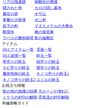
リアの指遺跡
神殿街の廃墟
隠された地
カロの隠し墓地
霧谷の砦
ギザ山
竜餐の大祭壇
ボニ村
巫子の村
マヌスメテルの大教会
眺望街
種の保管庫
ラバスの魔術師塔
影の城教区
アイテム
DLCアイテム一覧
霊薬一覧
DLC追憶一覧
鈴玉一覧
草売りの鈴玉
紐売りの鈴玉
カビ売りの鈴玉
脂売りの鈴玉
魔術技師の鈴玉
キノコ売りの鈴玉1
キノコ売りの鈴玉2
ユミルの鈴玉
お役立ち情報
影の地の加護の効果
大ルーンが壊れた
ミケラの封印の解除
霊気流の封印解除
本編攻略ガイド