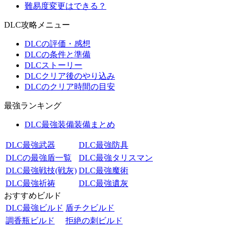
難易度変更はできる？
DLC攻略メニュー
DLCの評価・感想
DLCの条件と準備
DLCストーリー
DLCクリア後のやり込み
DLCのクリア時間の目安
最強ランキング
DLC最強装備装備まとめ
DLC最強武器
DLC最強防具
DLCの最強盾一覧
DLC最強タリスマン
DLC最強戦技(戦灰)
DLC最強魔術
DLC最強祈祷
DLC最強遺灰
おすすめビルド
DLC最強ビルド
盾チクビルド
調香瓶ビルド
拒絶の刺ビルド