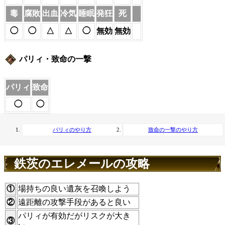
毒
腐敗
出血
冷気
睡眠
発狂
死
◯
◯
△
△
◯
無効
無効
パリィ・致命の一撃
パリィ
致命
◯
◯
パリィのやり方
致命の一撃のやり方
鉄茨のエレメールの攻略
①
場持ちの良い遺灰を召喚しよう
②
遠距離の攻撃手段があると良い
パリィが有効だがリスクが大き
③