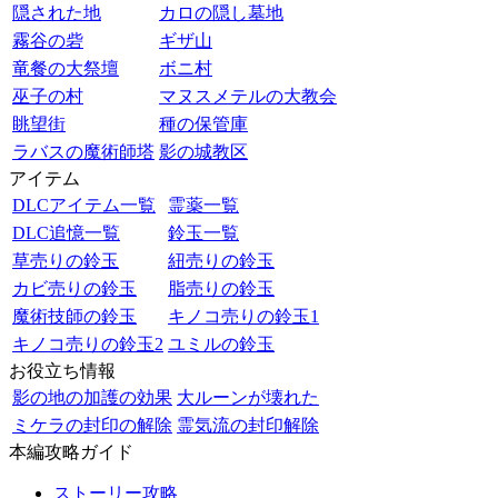
隠された地
カロの隠し墓地
霧谷の砦
ギザ山
竜餐の大祭壇
ボニ村
巫子の村
マヌスメテルの大教会
眺望街
種の保管庫
ラバスの魔術師塔
影の城教区
アイテム
DLCアイテム一覧
霊薬一覧
DLC追憶一覧
鈴玉一覧
草売りの鈴玉
紐売りの鈴玉
カビ売りの鈴玉
脂売りの鈴玉
魔術技師の鈴玉
キノコ売りの鈴玉1
キノコ売りの鈴玉2
ユミルの鈴玉
お役立ち情報
影の地の加護の効果
大ルーンが壊れた
ミケラの封印の解除
霊気流の封印解除
本編攻略ガイド
ストーリー攻略