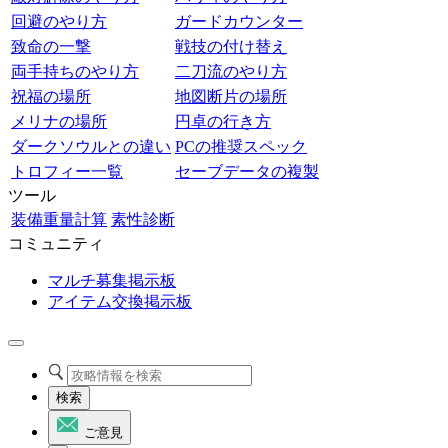
回避のやり方
ガードカウンター
致命の一撃
戦技の付け替え
両手持ちのやり方
二刀流のやり方
祝福の場所
地図断片の場所
メリナの場所
円卓の行き方
ダークソウルとの違い
PCの推奨スペック
トロフィー一覧
セーブデータの複製
ツール
装備重量計算
素性診断
コミュニティ
マルチ募集掲示板
アイテム交換掲示板
検索
ご意見