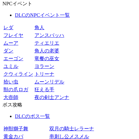
NPCイベント
DLCのNPCイベント一覧
レダ
角人
フレイヤ
アンスバッハ
ムーア
ティエリエ
ダン
角人の老婆
エーゴン
竜餐の巫女
ユミル
ヨラーン
クウィライン
トリーナ
拾い虫
ムーンリデル
獣の爪ロガ
狂える手
大壺師
夜の剣士アンナ
ボス攻略
DLCのボス一覧
神獣獅子舞
双月の騎士レラーナ
黄金カバ
串刺し公メスメル