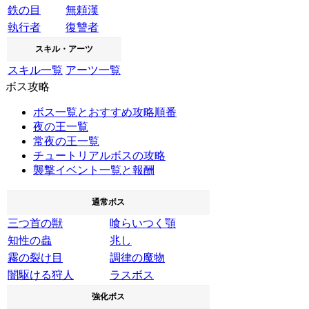
鉄の目
無頼漢
執行者
復讐者
スキル・アーツ
スキル一覧
アーツ一覧
ボス攻略
ボス一覧とおすすめ攻略順番
夜の王一覧
常夜の王一覧
チュートリアルボスの攻略
襲撃イベント一覧と報酬
通常ボス
三つ首の獣
喰らいつく顎
知性の蟲
兆し
霧の裂け目
調律の魔物
闇駆ける狩人
ラスボス
強化ボス