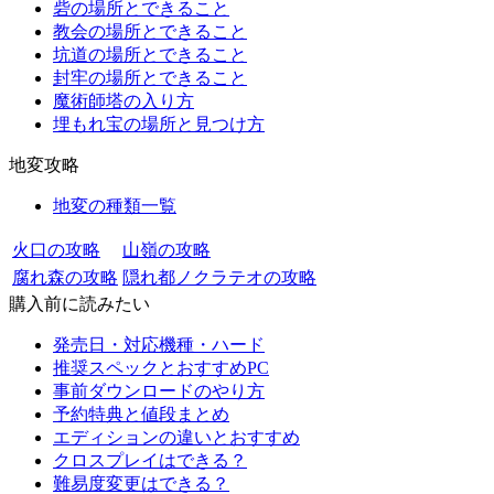
砦の場所とできること
教会の場所とできること
坑道の場所とできること
封牢の場所とできること
魔術師塔の入り方
埋もれ宝の場所と見つけ方
地変攻略
地変の種類一覧
火口の攻略
山嶺の攻略
腐れ森の攻略
隠れ都ノクラテオの攻略
購入前に読みたい
発売日・対応機種・ハード
推奨スペックとおすすめPC
事前ダウンロードのやり方
予約特典と値段まとめ
エディションの違いとおすすめ
クロスプレイはできる？
難易度変更はできる？