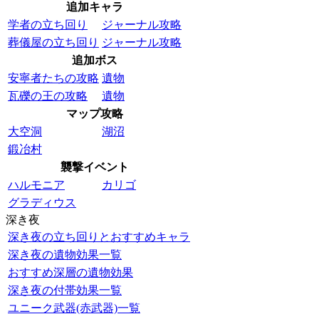
追加キャラ
学者の立ち回り
ジャーナル攻略
葬儀屋の立ち回り
ジャーナル攻略
追加ボス
安寧者たちの攻略
遺物
瓦礫の王の攻略
遺物
マップ攻略
大空洞
湖沼
鍛冶村
襲撃イベント
ハルモニア
カリゴ
グラディウス
深き夜
深き夜の立ち回りとおすすめキャラ
深き夜の遺物効果一覧
おすすめ深層の遺物効果
深き夜の付帯効果一覧
ユニーク武器(赤武器)一覧