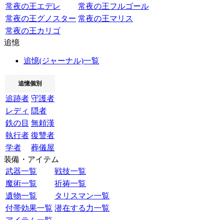
常夜の王エデレ
常夜の王フルゴール
常夜の王グノスター
常夜の王マリス
常夜の王カリゴ
追憶
追憶(ジャーナル)一覧
追憶個別
追跡者
守護者
レディ
隠者
鉄の目
無頼漢
執行者
復讐者
学者
葬儀屋
装備・アイテム
武器一覧
戦技一覧
魔術一覧
祈祷一覧
遺物一覧
タリスマン一覧
付帯効果一覧
潜在する力一覧