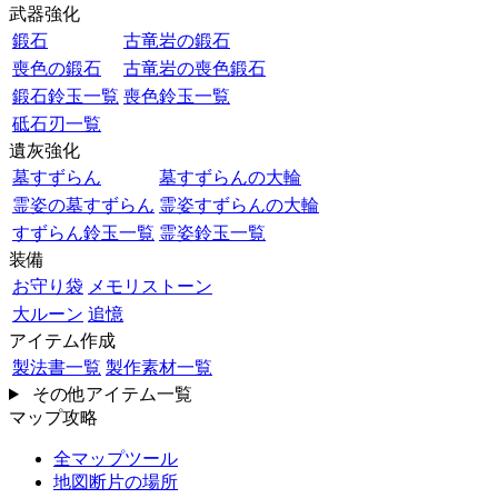
武器強化
鍛石
古竜岩の鍛石
喪色の鍛石
古竜岩の喪色鍛石
鍛石鈴玉一覧
喪色鈴玉一覧
砥石刃一覧
遺灰強化
墓すずらん
墓すずらんの大輪
霊姿の墓すずらん
霊姿すずらんの大輪
すずらん鈴玉一覧
霊姿鈴玉一覧
装備
お守り袋
メモリストーン
大ルーン
追憶
アイテム作成
製法書一覧
製作素材一覧
その他アイテム一覧
マップ攻略
全マップツール
地図断片の場所