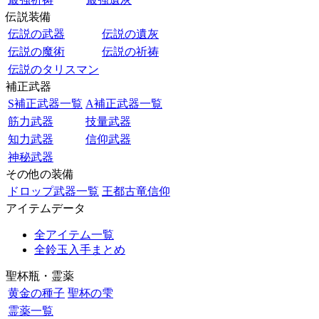
伝説装備
伝説の武器
伝説の遺灰
伝説の魔術
伝説の祈祷
伝説のタリスマン
補正武器
S補正武器一覧
A補正武器一覧
筋力武器
技量武器
知力武器
信仰武器
神秘武器
その他の装備
ドロップ武器一覧
王都古竜信仰
アイテムデータ
全アイテム一覧
全鈴玉入手まとめ
聖杯瓶・霊薬
黄金の種子
聖杯の雫
霊薬一覧