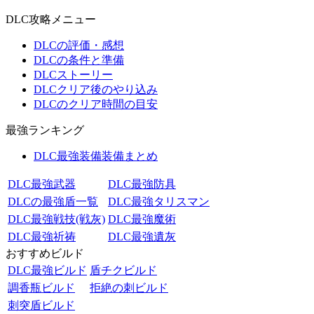
DLC攻略メニュー
DLCの評価・感想
DLCの条件と準備
DLCストーリー
DLCクリア後のやり込み
DLCのクリア時間の目安
最強ランキング
DLC最強装備装備まとめ
DLC最強武器
DLC最強防具
DLCの最強盾一覧
DLC最強タリスマン
DLC最強戦技(戦灰)
DLC最強魔術
DLC最強祈祷
DLC最強遺灰
おすすめビルド
DLC最強ビルド
盾チクビルド
調香瓶ビルド
拒絶の刺ビルド
刺突盾ビルド