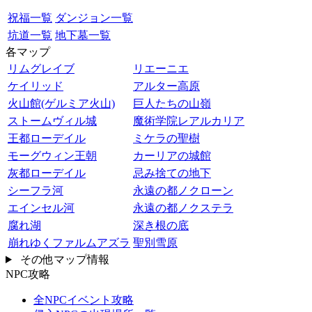
祝福一覧
ダンジョン一覧
坑道一覧
地下墓一覧
各マップ
リムグレイブ
リエーニエ
ケイリッド
アルター高原
火山館(ゲルミア火山)
巨人たちの山嶺
ストームヴィル城
魔術学院レアルカリア
王都ローデイル
ミケラの聖樹
モーグウィン王朝
カーリアの城館
灰都ローデイル
忌み捨ての地下
シーフラ河
永遠の都ノクローン
エインセル河
永遠の都ノクステラ
腐れ湖
深き根の底
崩れゆくファルムアズラ
聖別雪原
その他マップ情報
NPC攻略
全NPCイベント攻略