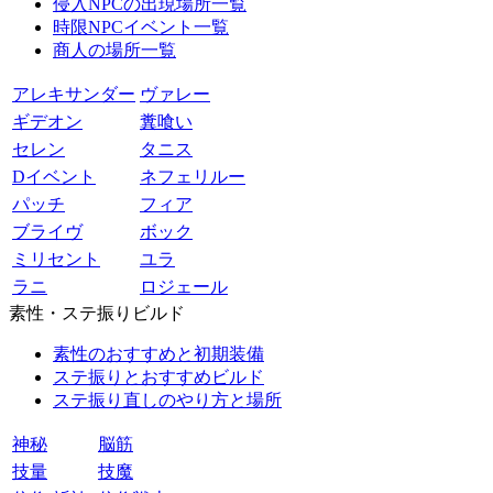
侵入NPCの出現場所一覧
時限NPCイベント一覧
商人の場所一覧
アレキサンダー
ヴァレー
ギデオン
糞喰い
セレン
タニス
Dイベント
ネフェリルー
パッチ
フィア
ブライヴ
ボック
ミリセント
ユラ
ラニ
ロジェール
素性・ステ振りビルド
素性のおすすめと初期装備
ステ振りとおすすめビルド
ステ振り直しのやり方と場所
神秘
脳筋
技量
技魔