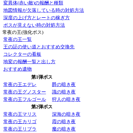
変異体(赤い敵)の報酬と種類
地図情報が欠落している時の対処方法
深度の上げ方とレートの稼ぎ方
ボスが見えない時の対処方法
常夜の王(強化ボス)
常夜の王一覧
王の証の使い道とおすすめ交換先
コレクターの看板
地変の報酬一覧と出し方
おすすめ遺物
第1弾ボス
常夜の王エデレ
爵の暗き夜
常夜の王グノスター
識の暗き夜
常夜の王フルゴール
狩人の暗き夜
第2弾ボス
常夜の王マリス
深海の暗き夜
常夜の王カリゴ
霞の暗き夜
常夜の王リブラ
魔の暗き夜