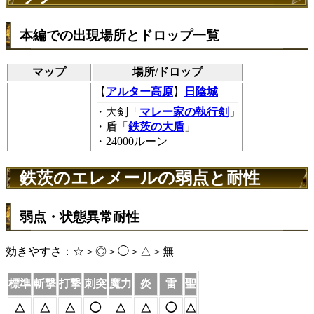
本編での出現場所とドロップ一覧
マップ
場所/ドロップ
【
アルター高原
】
日陰城
・大剣「
マレー家の執行剣
」
・盾「
鉄茨の大盾
」
・24000ルーン
鉄茨のエレメールの弱点と耐性
弱点・状態異常耐性
効きやすさ：☆＞◎＞◯＞△＞無
標準
斬撃
打撃
刺突
魔力
炎
雷
聖
△
△
△
◯
△
△
◯
△