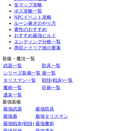
全マップ攻略
ボス攻略一覧
NPCイベント攻略
ルーン稼ぎのやり方
素性のおすすめ
おすすめ最強ビルド
エンディング分岐一覧
周回とクリア後の要素
装備・魔法一覧
武器一覧
防具一覧
シリーズ装備一覧
盾一覧
タリスマン一覧
戦技(戦灰)一覧
魔術一覧
祈祷一覧
遺灰一覧
最強装備
最強武器
最強防具
最強盾
最強タリスマン
最強戦灰(戦技)
最強魔術
最強祈祷
最強遺灰