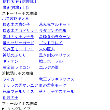
信仰(祈祷)
信仰戦士
魔術(純魔)
上質
ストーリーボス攻略
ボス攻略まとめ
接ぎ木の貴公子
忌み鬼マルギット
接ぎ木のゴドリック
ラダゴンの赤狼
満月の女王レナラ
星砕きのラダーン
竜のツリーガード
ゴッドフレイ
忌み王モーゴット
火の巨人
神肌のふたり
黒き剣のマリケス
ギデオン
戦士ホーラルー
黄金律ラダゴン
エルデの獣
追憶隠しボス攻略
ライカード
竜王プラキドサクス
ミケラの刃マレニア
血の君主モーグ
死竜フォルサクス
落とし子アステール
祖霊の王
フィールドボス攻略
リムグレイブ