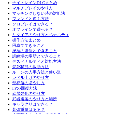
ナイトレインDLCまとめ
マルチプレイのやり方
マッチングしない時の対処法
フレンドと遊ぶ方法
ソロプレイはできる？
オフラインで遊べる？
リタイアのやり方とペナルティ
操作方法まとめ
円卓でできること
祝福の場所とできること
訓練場の場所とできること
デスペナルティと対処方法
瀕死状態の救助方法
ルーンの入手方法と使い道
レベル上げのやり方
聖杯瓶の増やし方
FPの回復方法
武器強化のやり方
武器複製のやり方と場所
キャラクリはできる？
装備重量はある？