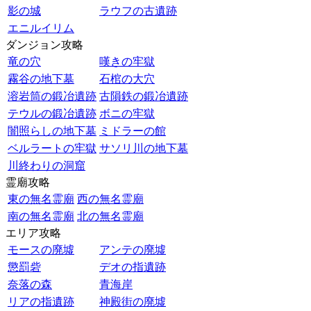
影の城
ラウフの古遺跡
エニルイリム
ダンジョン攻略
竜の穴
嘆きの牢獄
霧谷の地下墓
石棺の大穴
溶岩筒の鍛冶遺跡
古隕鉄の鍛冶遺跡
テウルの鍛冶遺跡
ボニの牢獄
闇照らしの地下墓
ミドラーの館
ベルラートの牢獄
サソリ川の地下墓
川終わりの洞窟
霊廟攻略
東の無名霊廟
西の無名霊廟
南の無名霊廟
北の無名霊廟
エリア攻略
モースの廃墟
アンテの廃墟
懲罰砦
デオの指遺跡
奈落の森
青海岸
リアの指遺跡
神殿街の廃墟