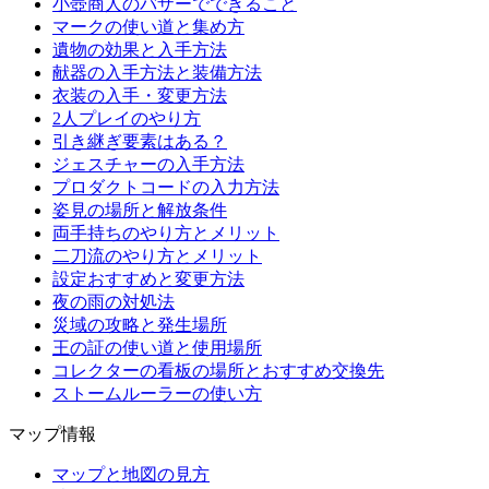
小壺商人のバザーでできること
マークの使い道と集め方
遺物の効果と入手方法
献器の入手方法と装備方法
衣装の入手・変更方法
2人プレイのやり方
引き継ぎ要素はある？
ジェスチャーの入手方法
プロダクトコードの入力方法
姿見の場所と解放条件
両手持ちのやり方とメリット
二刀流のやり方とメリット
設定おすすめと変更方法
夜の雨の対処法
災域の攻略と発生場所
王の証の使い道と使用場所
コレクターの看板の場所とおすすめ交換先
ストームルーラーの使い方
マップ情報
マップと地図の見方