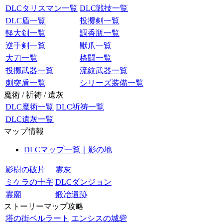
DLCタリスマン一覧
DLC戦技一覧
DLC盾一覧
投擲剣一覧
軽大剣一覧
調香瓶一覧
逆手剣一覧
獣爪一覧
大刀一覧
格闘一覧
投擲武器一覧
流紋武器一覧
刺突盾一覧
シリーズ装備一覧
魔術 / 祈祷 / 遺灰
DLC魔術一覧
DLC祈祷一覧
DLC遺灰一覧
マップ情報
DLCマップ一覧｜影の地
影樹の破片
霊灰
ミケラの十字
DLCダンジョン
霊廟
鍛冶遺跡
ストーリーマップ攻略
塔の街ベルラート
エンシスの城砦