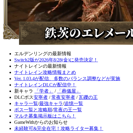
エルデンリングの最新情報
Switch2版が2026年8/28(金)に発売決定！
ナイトレインの最新情報
ナイトレイン攻略情報まとめ
Ver. 1.03.4が配信、多数のバランス調整などが実施
ナイトレインDLCが配信中！
新キャラ
「学者」
/
「葬儀屋」
DLCボス
安寧者
/
常夜安寧者
/
瓦礫の王
キャラ一覧
/
最強キャラ
/
追憶一覧
ボス一覧と攻略順
/
常夜の王一覧
マルチ募集掲示板はこちら！
GameWithからのお知らせ
未経験可&完全在宅！攻略ライター募集！