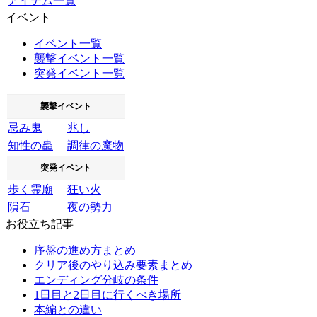
アイテム一覧
イベント
イベント一覧
襲撃イベント一覧
突発イベント一覧
襲撃イベント
忌み鬼
兆し
知性の蟲
調律の魔物
突発イベント
歩く霊廟
狂い火
隕石
夜の勢力
お役立ち記事
序盤の進め方まとめ
クリア後のやり込み要素まとめ
エンディング分岐の条件
1日目と2日目に行くべき場所
本編との違い