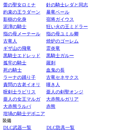
蕾の聖女ロミナ
針の騎士レダと同志
約束の王ラダーン
暴竜ベール
影樹の化身
宿将ガイウス
泥濘の騎士
狂い火の王ミドラー
指の母メーテール
指の母ユミル卿
古竜人
焼炉のゴーレム
ギザ山の飛竜
霊炎竜
黒騎士エドレッド
黒騎士ガルー
孤牢の騎士
羅刹
死の騎士
血鬼の長
ラーナの踊り子
古竜セネサクス
責問の古老イオリ
嘆き人
呪剣士ラビリス
亜人の剣聖オンジ
亜人の女王マルガ
大赤熊ルガリア
大赤熊ラルバ
赤熊
坩堝の騎士デボニア
装備
DLC武器一覧
DLC防具一覧