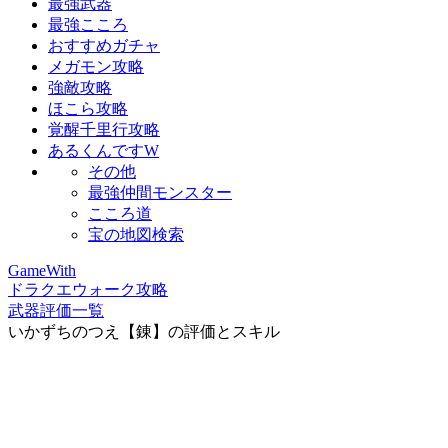
最強武器
最強こころ
おすすめガチャ
メガモン攻略
強敵攻略
ほこら攻略
覚醒千里行攻略
あるくんですW
その他
最強仲間モンスター
こころ道
宝の地図検索
GameWith
ドラクエウォーク攻略
武器評価一覧
いかずちのつえ【錬】の評価とスキル