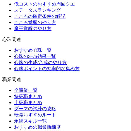
低コストのおすすめ周回クエ
ステータスランキング
こころの確定条件の解説
こころ覚醒のやり方
魔王覚醒のやり方
心珠関連
おすすめ心珠一覧
心珠のS+/S効果一覧
心珠の生成/合成のやり方
心珠ポイントの効率的な集め方
職業関連
全職業一覧
特級職まとめ
上級職まとめ
ダーマの試練の攻略
転職おすすめルート
永続スキル一覧
おすすめの職業熟練度