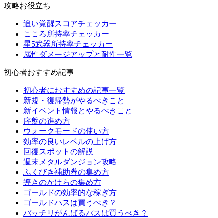
攻略お役立ち
追い覚醒スコアチェッカー
こころ所持率チェッカー
星5武器所持率チェッカー
属性ダメージアップと耐性一覧
初心者おすすめ記事
初心者におすすめの記事一覧
新規・復帰勢がやるべきこと
新イベント情報とやるべきこと
序盤の進め方
ウォークモードの使い方
効率の良いレベルの上げ方
回復スポットの解説
週末メタルダンジョン攻略
ふくびき補助券の集め方
導きのかけらの集め方
ゴールドの効率的な稼ぎ方
ゴールドパスは買うべき？
バッチリがんばるパスは買うべき？