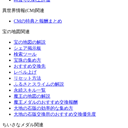
異世界情報(CM)関連
CMの特典と報酬まとめ
宝の地図関連
宝の地図の解説
シェア掲示板
検索ツール
宝珠の集め方
おすすめ交換先
レベル上げ
リセット方法
ふるさとスライムの解説
永続スキル一覧
魔王の地図の解説
魔王メダルのおすすめ交換報酬
大地の石版の効率的な集め方
大地の石版交換所のおすすめ交換優先度
ちいさなメダル関連