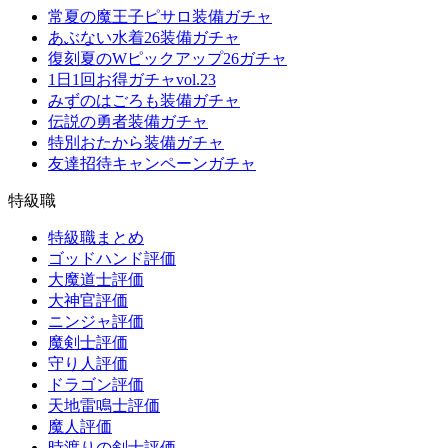
常夏の魔王子ピサロ装備ガチャ
あぶない水着26装備ガチャ
復刻夏のWピックアップ26ガチャ
1日1回お得ガチャvol.23
みずのはごろも装備ガチャ
伝説の勇者装備ガチャ
特別おたから装備ガチャ
友達招待キャンペーンガチャ
特級職
特級職まとめ
ゴッドハンド評価
大魔道士評価
大神官評価
ニンジャ評価
魔剣士評価
守り人評価
ドラゴン評価
天地雷鳴士評価
魔人評価
時渡りの剣士評価