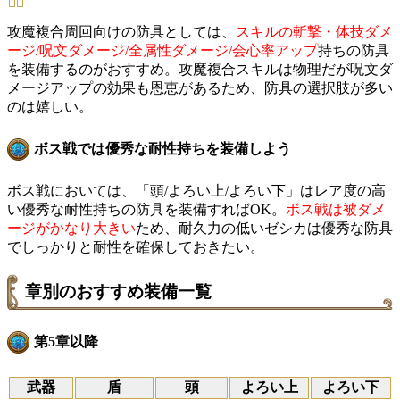
攻魔複合周回向けの防具としては、
スキルの斬撃・体技ダメ
ージ/呪文ダメージ/全属性ダメージ/会心率アップ
持ちの防具
を装備するのがおすすめ。攻魔複合スキルは物理だが呪文ダ
メージアップの効果も恩恵があるため、防具の選択肢が多い
のは嬉しい。
ボス戦では優秀な耐性持ちを装備しよう
ボス戦においては、「頭/よろい上/よろい下」はレア度の高
い優秀な耐性持ちの防具を装備すればOK。
ボス戦は被ダメ
ージがかなり大きい
ため、耐久力の低いゼシカは優秀な防具
でしっかりと耐性を確保しておきたい。
章別のおすすめ装備一覧
第5章以降
武器
盾
頭
よろい上
よろい下