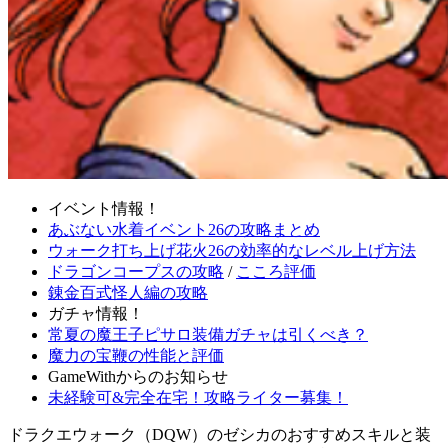
イベント情報！
あぶない水着イベント26の攻略まとめ
ウォーク打ち上げ花火26の効率的なレベル上げ方法
ドラゴンコープスの攻略
/
こころ評価
錬金百式怪人編の攻略
ガチャ情報！
常夏の魔王子ピサロ装備ガチャは引くべき？
魔力の宝鞭の性能と評価
GameWithからのお知らせ
未経験可&完全在宅！攻略ライター募集！
ドラクエウォーク（DQW）のゼシカのおすすめスキルと装