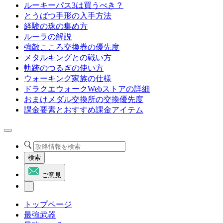
ルーキーパス3は買うべき？
とうばつ手形の入手方法
経験の珠の集め方
ルーラの解説
強敵こころ交換券の優先度
メタルキングとの戦い方
軌跡のつるぎの使い方
ウォーキング家族の仕様
ドラクエウォークWebストアの詳細
おまけメダル交換所の交換優先度
課金要素とおすすめ課金アイテム
検索
ご意見
トップページ
最強武器