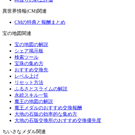
異世界情報(CM)関連
CMの特典と報酬まとめ
宝の地図関連
宝の地図の解説
シェア掲示板
検索ツール
宝珠の集め方
おすすめ交換先
レベル上げ
リセット方法
ふるさとスライムの解説
永続スキル一覧
魔王の地図の解説
魔王メダルのおすすめ交換報酬
大地の石版の効率的な集め方
大地の石版交換所のおすすめ交換優先度
ちいさなメダル関連