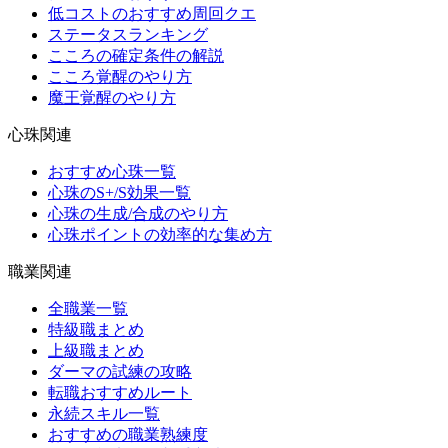
低コストのおすすめ周回クエ
ステータスランキング
こころの確定条件の解説
こころ覚醒のやり方
魔王覚醒のやり方
心珠関連
おすすめ心珠一覧
心珠のS+/S効果一覧
心珠の生成/合成のやり方
心珠ポイントの効率的な集め方
職業関連
全職業一覧
特級職まとめ
上級職まとめ
ダーマの試練の攻略
転職おすすめルート
永続スキル一覧
おすすめの職業熟練度