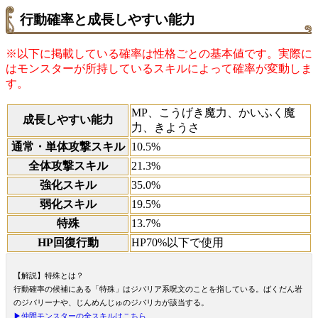
行動確率と成長しやすい能力
※以下に掲載している確率は性格ごとの基本値です。実際に
はモンスターが所持しているスキルによって確率が変動しま
す。
MP、こうげき魔力、かいふく魔
成長しやすい能力
力、きようさ
通常・単体攻撃スキル
10.5%
全体攻撃スキル
21.3%
強化スキル
35.0%
弱化スキル
19.5%
特殊
13.7%
HP回復行動
HP70%以下で使用
【解説】特殊とは？
行動確率の候補にある「特殊」はジバリア系呪文のことを指している。ばくだん岩
のジバリーナや、じんめんじゅのジバリカが該当する。
▶仲間モンスターの全スキルはこちら