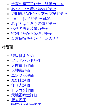
常夏の魔王子ピサロ装備ガチャ
あぶない水着26装備ガチャ
復刻夏のWピックアップ26ガチャ
1日1回お得ガチャvol.23
みずのはごろも装備ガチャ
伝説の勇者装備ガチャ
特別おたから装備ガチャ
友達招待キャンペーンガチャ
特級職
特級職まとめ
ゴッドハンド評価
大魔道士評価
大神官評価
ニンジャ評価
魔剣士評価
守り人評価
ドラゴン評価
天地雷鳴士評価
魔人評価
時渡りの剣士評価