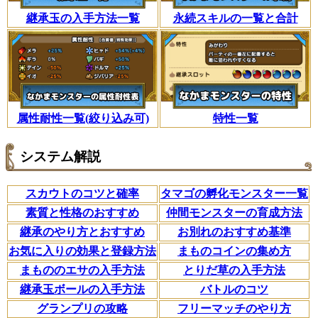
継承玉の入手方法一覧
永続スキルの一覧と合計
属性耐性一覧(絞り込み可)
特性一覧
システム解説
スカウトのコツと確率
タマゴの孵化モンスター一覧
素質と性格のおすすめ
仲間モンスターの育成方法
継承のやり方とおすすめ
お別れのおすすめ基準
お気に入りの効果と登録方法
まものコインの集め方
まもののエサの入手方法
とりだ草の入手方法
継承玉ボールの入手方法
バトルのコツ
グランプリの攻略
フリーマッチのやり方