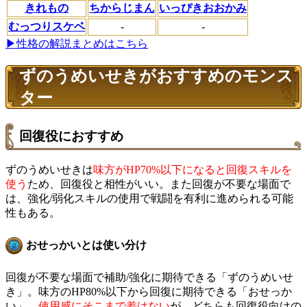
きれもの
ちからじまん
いっぴきおおかみ
むっつりスケベ
-
-
▶性格の解説まとめはこちら
ずのうめいせきがおすすめのモンス
ター
回復役におすすめ
ずのうめいせきは
味方がHP70%以下になると回復スキルを
使う
ため、回復役と相性がいい。また回復が不要な場面で
は、強化/弱化スキルの使用で戦闘を有利に進められる可能
性もある。
おせっかいとは使い分け
回復が不要な場面で補助/強化に期待できる「ずのうめいせ
き」。味方のHP80%以下から回復に期待できる「おせっか
い」。
使用感にそこまで差はない
が、どちらも回復役向けの