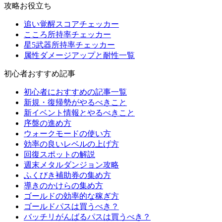
攻略お役立ち
追い覚醒スコアチェッカー
こころ所持率チェッカー
星5武器所持率チェッカー
属性ダメージアップと耐性一覧
初心者おすすめ記事
初心者におすすめの記事一覧
新規・復帰勢がやるべきこと
新イベント情報とやるべきこと
序盤の進め方
ウォークモードの使い方
効率の良いレベルの上げ方
回復スポットの解説
週末メタルダンジョン攻略
ふくびき補助券の集め方
導きのかけらの集め方
ゴールドの効率的な稼ぎ方
ゴールドパスは買うべき？
バッチリがんばるパスは買うべき？