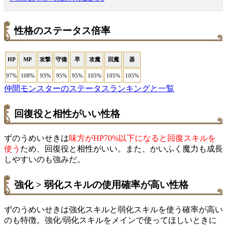
性格のステータス倍率
HP
MP
攻撃
守備
早
攻魔
回魔
器
97%
108%
93%
95%
95%
105%
105%
105%
仲間モンスターのステータスランキングと一覧
回復役と相性がいい性格
ずのうめいせきは
味方がHP70%以下になると回復スキルを
使う
ため、回復役と相性がいい。また、かいふく魔力も成長
しやすいのも強みだ。
強化 > 弱化スキルの使用確率が高い性格
ずのうめいせきは強化スキルと弱化スキルを使う確率が高い
のも特徴。強化/弱化スキルをメインで使ってほしいときに