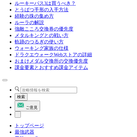
ルーキーパス3は買うべき？
とうばつ手形の入手方法
経験の珠の集め方
ルーラの解説
強敵こころ交換券の優先度
メタルキングとの戦い方
軌跡のつるぎの使い方
ウォーキング家族の仕様
ドラクエウォークWebストアの詳細
おまけメダル交換所の交換優先度
課金要素とおすすめ課金アイテム
検索
ご意見
トップページ
最強武器