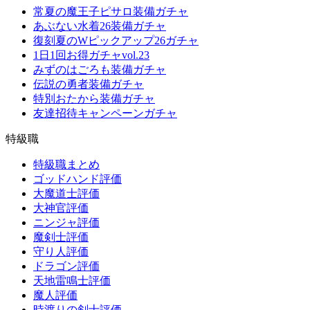
常夏の魔王子ピサロ装備ガチャ
あぶない水着26装備ガチャ
復刻夏のWピックアップ26ガチャ
1日1回お得ガチャvol.23
みずのはごろも装備ガチャ
伝説の勇者装備ガチャ
特別おたから装備ガチャ
友達招待キャンペーンガチャ
特級職
特級職まとめ
ゴッドハンド評価
大魔道士評価
大神官評価
ニンジャ評価
魔剣士評価
守り人評価
ドラゴン評価
天地雷鳴士評価
魔人評価
時渡りの剣士評価