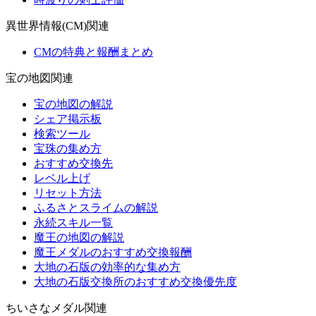
異世界情報(CM)関連
CMの特典と報酬まとめ
宝の地図関連
宝の地図の解説
シェア掲示板
検索ツール
宝珠の集め方
おすすめ交換先
レベル上げ
リセット方法
ふるさとスライムの解説
永続スキル一覧
魔王の地図の解説
魔王メダルのおすすめ交換報酬
大地の石版の効率的な集め方
大地の石版交換所のおすすめ交換優先度
ちいさなメダル関連