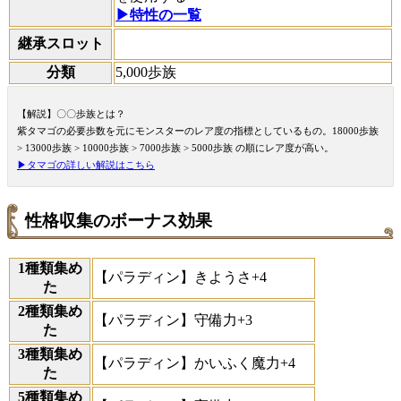
▶特性の一覧
継承スロット
分類
5,000歩族
【解説】〇〇歩族とは？
紫タマゴの必要歩数を元にモンスターのレア度の指標としているもの。18000歩族
> 13000歩族 > 10000歩族 > 7000歩族 > 5000歩族 の順にレア度が高い。
▶タマゴの詳しい解説はこちら
性格収集のボーナス効果
1種類集め
【パラディン】きようさ+4
た
2種類集め
【パラディン】守備力+3
た
3種類集め
【パラディン】かいふく魔力+4
た
5種類集め