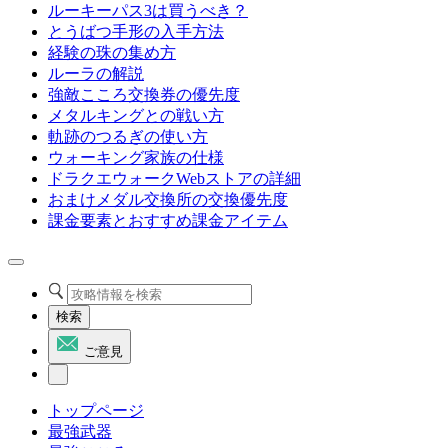
ルーキーパス3は買うべき？
とうばつ手形の入手方法
経験の珠の集め方
ルーラの解説
強敵こころ交換券の優先度
メタルキングとの戦い方
軌跡のつるぎの使い方
ウォーキング家族の仕様
ドラクエウォークWebストアの詳細
おまけメダル交換所の交換優先度
課金要素とおすすめ課金アイテム
検索
ご意見
トップページ
最強武器