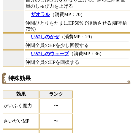
員のしゅび力を上げる
ザオラル
（消費MP：70）
仲間ひとりをたまにHP50%で復活させる(確率約
75%)
いやしのかぜ
（消費MP：29）
仲間全員のHPを少し回復する
いやしのウェーブ
（消費MP：36）
仲間全員のHPを回復する
特殊効果
効果
ランク
〜
かいふく魔力
〜
さいだいMP