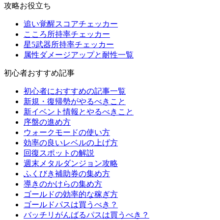
攻略お役立ち
追い覚醒スコアチェッカー
こころ所持率チェッカー
星5武器所持率チェッカー
属性ダメージアップと耐性一覧
初心者おすすめ記事
初心者におすすめの記事一覧
新規・復帰勢がやるべきこと
新イベント情報とやるべきこと
序盤の進め方
ウォークモードの使い方
効率の良いレベルの上げ方
回復スポットの解説
週末メタルダンジョン攻略
ふくびき補助券の集め方
導きのかけらの集め方
ゴールドの効率的な稼ぎ方
ゴールドパスは買うべき？
バッチリがんばるパスは買うべき？