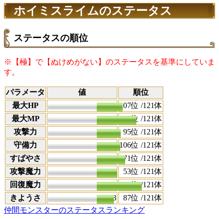
ホイミスライムのステータス
ステータスの順位
※【極】で【ぬけめがない】のステータスを基準にしていま
す。
パラメータ
値
順位
最大HP
799
107
位 /121体
最大MP
403
16
位 /121体
攻撃力
362
95
位 /121体
守備力
420
106
位 /121体
すばやさ
408
71
位 /121体
攻撃魔力
336
53
位 /121体
回復魔力
540
3
位 /121体
きようさ
288
87
位 /121体
仲間モンスターのステータスランキング