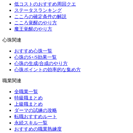
低コストのおすすめ周回クエ
ステータスランキング
こころの確定条件の解説
こころ覚醒のやり方
魔王覚醒のやり方
心珠関連
おすすめ心珠一覧
心珠のS+/S効果一覧
心珠の生成/合成のやり方
心珠ポイントの効率的な集め方
職業関連
全職業一覧
特級職まとめ
上級職まとめ
ダーマの試練の攻略
転職おすすめルート
永続スキル一覧
おすすめの職業熟練度