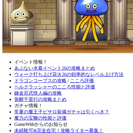
イベント情報！
あぶない水着イベント26の攻略まとめ
ウォーク打ち上げ花火26の効率的なレベル上げ方法
ドラゴンコープスの攻略
/
こころ評価
ヘルクラッシャーのこころ性能と評価
錬金百式怪人編の攻略
覚醒千里行の攻略まとめ
ガチャ情報！
常夏の魔王子ピサロ装備ガチャは引くべき？
魔力の宝鞭の性能と評価
GameWithからのお知らせ
未経験可&完全在宅！攻略ライター募集！