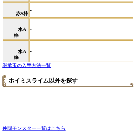
-
赤S枠
-
水A
枠
-
水A
枠
継承玉の入手方法一覧
ホイミスライム以外を探す
仲間モンスター一覧はこちら