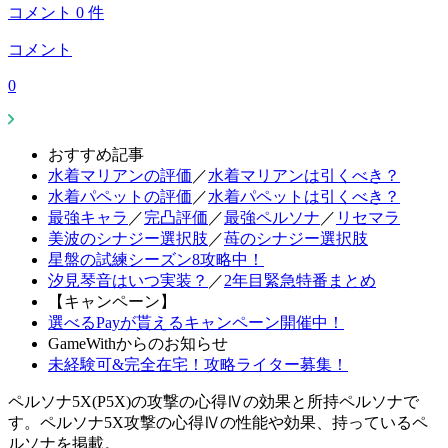
コメント
0
件
コメント
0
おすすめ記事
水着マリアンの評価
／
水着マリアンは引くべき？
水着パペットの評価
／
水着パペットは引くべき？
最強キャラ
／
完凸評価
／
最強ペルソナ
／
リセマラ
美波のシナジー選択肢
／
苺のシナジー選択肢
星盤の試練シーズン8攻略中！
汐見琴音はいつ実装？
／
2年目緊急特番まとめ
【キャンペーン】
選べるPayが貰えるキャンペーン開催中！
GameWithからのお知らせ
未経験可&完全在宅！攻略ライター募集！
ペルソナ5X(P5X)の攻撃の心得Ⅳの効果と所持ペルソナで
す。ペルソナ5X攻撃の心得Ⅳの性能や効果、持っているペ
ルソナを掲載。