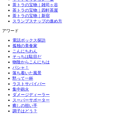
茶トラの宝物｜雑司ヶ谷
茶トラの宝物｜四軒茶屋
茶トラの宝物｜新宿
スランプスナップの進め方
アワード
電話ボックス探訪
孤独の美食家
こんにちわん
そっちは駄目だ
物陰からこんにちは
パシャ！
落ち着いた風景
黙って一杯
ラストサバイバー
集中砲火
ダメージディーラー
スーパーサポーター
癒しの担い手
調子はどう？