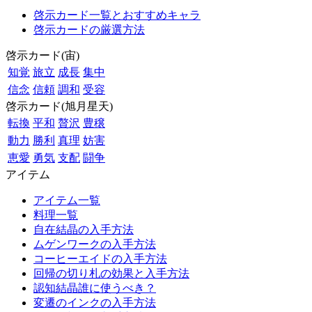
啓示カード一覧とおすすめキャラ
啓示カードの厳選方法
啓示カード(宙)
知覚
旅立
成長
集中
信念
信頼
調和
受容
啓示カード(旭月星天)
転換
平和
贅沢
豊穣
動力
勝利
真理
妨害
恵愛
勇気
支配
闘争
アイテム
アイテム一覧
料理一覧
自在結晶の入手方法
ムゲンワークの入手方法
コーヒーエイドの入手方法
回帰の切り札の効果と入手方法
認知結晶誰に使うべき？
変遷のインクの入手方法