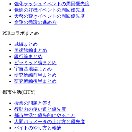
強化ラッシュイベントの周回優先度
覚醒の好機イベントの周回優先度
天啓の響きイベントの周回優先度
命運の循環の進め方
P5Rコラボまとめ
城編まとめ
美術館編まとめ
銀行編まとめ
ピラミッド編まとめ
宇宙基地編まとめ
研究所編前半まとめ
研究所編後半まとめ
都市生活(CITY)
授業の問題と答え
行動力の使い道と優先度
都市生活で優先的にやること
人間パラメータの上げ方と優先度
バイトのやり方と報酬