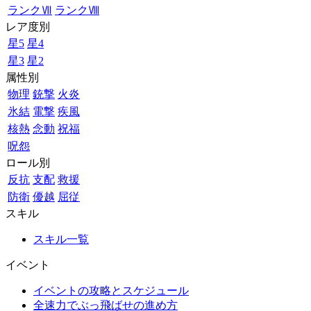
ランクⅦ
ランクⅧ
レア度別
星5
星4
星3
星2
属性別
物理
銃撃
火炎
氷結
電撃
疾風
核熱
念動
祝福
呪怨
ロール別
反抗
支配
救援
防衛
優越
屈従
スキル
スキル一覧
イベント
イベントの攻略とスケジュール
全速力でぶっ飛ばせの進め方