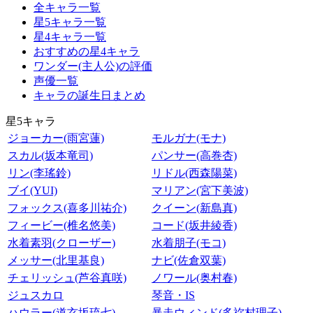
全キャラ一覧
星5キャラ一覧
星4キャラ一覧
おすすめの星4キャラ
ワンダー(主人公)の評価
声優一覧
キャラの誕生日まとめ
星5キャラ
ジョーカー(雨宮蓮)
モルガナ(モナ)
スカル(坂本竜司)
パンサー(高巻杏)
リン(李瑤鈴)
リドル(西森陽菜)
ブイ(YUI)
マリアン(宮下美波)
フォックス(喜多川祐介)
クイーン(新島真)
フィービー(椎名悠美)
コード(坂井綾香)
水着素羽(クローザー)
水着朋子(モコ)
メッサー(北里基良)
ナビ(佐倉双葉)
チェリッシュ(芦谷真咲)
ノワール(奥村春)
ジュスカロ
琴音・IS
ハウラー(道玄坂琉七)
暴走ウィンド(多祢村理子)