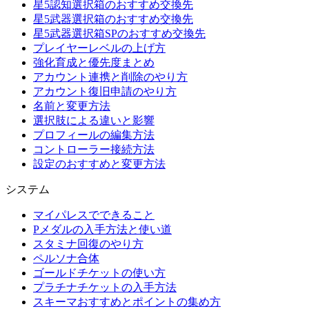
星5認知選択箱のおすすめ交換先
星5武器選択箱のおすすめ交換先
星5武器選択箱SPのおすすめ交換先
プレイヤーレベルの上げ方
強化育成と優先度まとめ
アカウント連携と削除のやり方
アカウント復旧申請のやり方
名前と変更方法
選択肢による違いと影響
プロフィールの編集方法
コントローラー接続方法
設定のおすすめと変更方法
システム
マイパレスでできること
Pメダルの入手方法と使い道
スタミナ回復のやり方
ペルソナ合体
ゴールドチケットの使い方
プラチナチケットの入手方法
スキーマおすすめとポイントの集め方