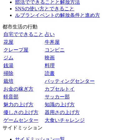
部活でできることと解放方法
SNSの使い方とできること
ルブランイベントの解放条件と進め方
都市生活の行動
自宅でできること
占い
花屋
牛丼屋
クレープ屋
コンビニ
ジム
映画
銭湯
料理
掃除
読書
栽培
バッティングセンター
お金の稼ぎ方
カプセルトイ
軽音部
サッカー部
魅力の上げ方
知識の上げ方
優しさの上げ方
器用さの上げ方
ゲームセンター
大食いチャレンジ
サイドミッション
サイドミッション一覧