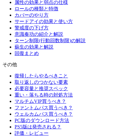
属性の効果と弱点の仕様
ロールの種類と特徴
カバーのやり方
サードアイの効果と使い方
警戒度の下げ方
意識奏功の紹介と解説
ターン制限(行動回数制限)の解説
蘇生の効果と解説
回復まとめ
その他
復帰したらやるべきこと
取り返しのつかない要素
必要容量と推奨スペック
重い・落ちる時の対処方法
マルチムVIP買うべき？
ファントムパス買うべき？
ウェルカムパス買うべき？
PC版のダウンロード方法
PS5版は発売される？
評価・レビュー