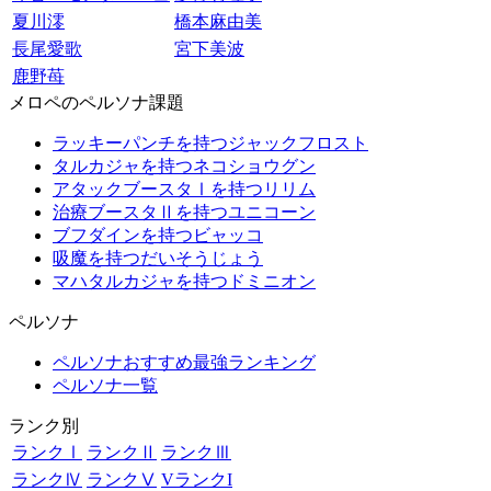
夏川澪
橋本麻由美
長尾愛歌
宮下美波
鹿野苺
メロペのペルソナ課題
ラッキーパンチを持つジャックフロスト
タルカジャを持つネコショウグン
アタックブースタⅠを持つリリム
治療ブースタⅡを持つユニコーン
ブフダインを持つビャッコ
吸魔を持つだいそうじょう
マハタルカジャを持つドミニオン
ペルソナ
ペルソナおすすめ最強ランキング
ペルソナ一覧
ランク別
ランクⅠ
ランクⅡ
ランクⅢ
ランクⅣ
ランクⅤ
VランクI