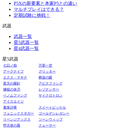
P5Xの新要素と本家P5との違い
マルチプレイはできる？
定期試験に挑戦！
武器
武器一覧
星5武器一覧
星4武器一覧
星5武器
七日ノ焰
万里一空
アークナイフ
グリッター
エクス・マキナ
葬送の眼
星天の羅針
アビスファング
煉獄の炎刃
レゾナンサー
ベノムファング
サイクロトロン
アイスエイジ
曼珠沙華
スイートピッケル
フェニックスダガー
ゴールデンレガシー
リベンジアックス
ソーンウィップ
堕天使の翼
クェーサー