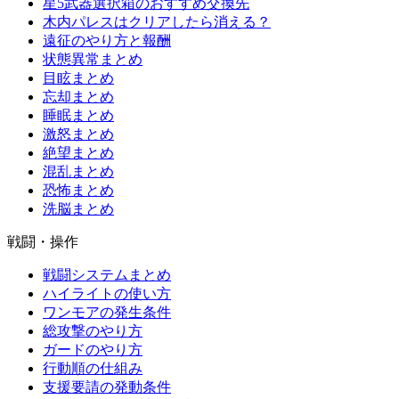
星5武器選択箱のおすすめ交換先
木内パレスはクリアしたら消える？
遠征のやり方と報酬
状態異常まとめ
目眩まとめ
忘却まとめ
睡眠まとめ
激怒まとめ
絶望まとめ
混乱まとめ
恐怖まとめ
洗脳まとめ
戦闘・操作
戦闘システムまとめ
ハイライトの使い方
ワンモアの発生条件
総攻撃のやり方
ガードのやり方
行動順の仕組み
支援要請の発動条件