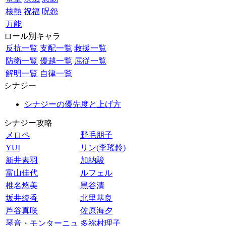
核熱
祝福
呪怨
万能
ロール別キャラ
反抗一覧
支配一覧
救援一覧
防衛一覧
優越一覧
屈従一覧
解明一覧
自律一覧
シナジー
シナジーの優先度と上げ方
シナジー攻略
メロペ
野毛朋子
YUI
リン(李瑤鈴)
新井素羽
加納駿
富山佳代
ルフェル
椎名悠美
黒谷清
坂井綾香
北里基良
芦谷真咲
佐原海夕
琴音・モンターニュ
多祢村理子