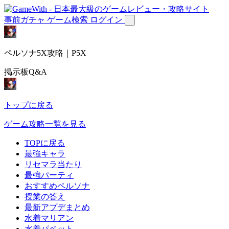
事前ガチャ
ゲーム検索
ログイン
ペルソナ5X攻略｜P5X
掲示板Q&A
トップに戻る
ゲーム攻略一覧を見る
TOPに戻る
最強キャラ
リセマラ当たり
最強パーティ
おすすめペルソナ
授業の答え
最新アプデまとめ
水着マリアン
水着パペット