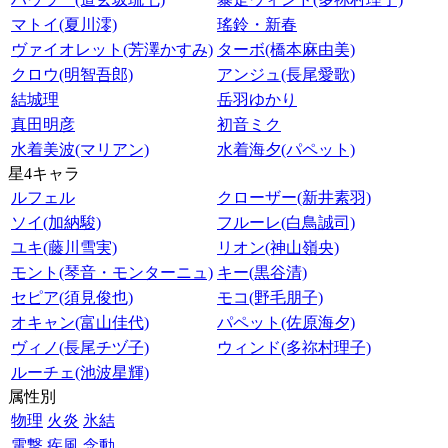
マトイ(夏川澪)
瑤鈴・新春
ヴァイオレット(芳澤かすみ)
ターボ(橋本麻由美)
クロウ(明智吾郎)
アンジュ(長尾愛歌)
結城理
岳羽ゆかり
真田明彦
初音ミク
水着美波(マリアン)
水着海夕(パペット)
星4キャラ
ルフェル
クローザー(新井素羽)
ソイ(加納駿)
フルーレ(白鳥誠司)
ユキ(藤川雪実)
リオン(神山嶺央)
モント(琴音・モンターニュ)
キー(黒谷清)
セピア(須見俊也)
モコ(野毛朋子)
オキャン(富山佳代)
パペット(佐原海夕)
ヴィノ(長尾チヅ子)
ウィンド(多祢村理子)
ルーチェ(池波星輝)
属性別
物理
火炎
氷結
電撃
疾風
念動