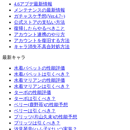
4.6アプデ最新情報
メンテナンスの最新情報
ガチャスケ予想(Ver.4.7~)
公式ストアの支払い方法
復帰したらやるべきこと
アカウント連携のやり方
アカウントを復旧する方法
キャラ消失不具合対処方法
最新キャラ
水着パペットの性能評価
水着パペットは引くべき？
水着マリアンの性能評価
水着マリアンは引くべき？
ターボの性能評価
ターボは引くべき？
ベリー(鹿野苺)の性能予想
ベリーは引くべき？
ブリッツ(片山久未)の性能予想
ブリッツは引くべき？
汐見琴音(ハム子)はいつ実装？