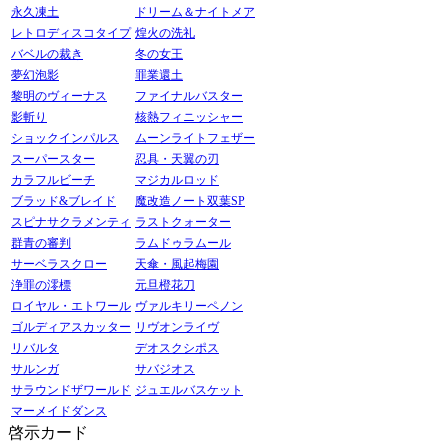
永久凍土
ドリーム＆ナイトメア
レトロディスコタイプ
煌火の洗礼
バベルの裁き
冬の女王
夢幻泡影
罪業還土
黎明のヴィーナス
ファイナルバスター
影斬り
核熱フィニッシャー
ショックインパルス
ムーンライトフェザー
スーパースター
忍具・天翼の刃
カラフルビーチ
マジカルロッド
ブラッド&ブレイド
魔改造ノート双葉SP
スピナサクラメンティ
ラストクォーター
群青の審判
ラムドゥラムール
サーベラスクロー
天傘・風起梅園
浄罪の澪標
元旦橙花刀
ロイヤル・エトワール
ヴァルキリーペノン
ゴルディアスカッター
リヴオンライヴ
リバルタ
デオスクシポス
サルンガ
サバジオス
サラウンドザワールド
ジュエルバスケット
マーメイドダンス
啓示カード