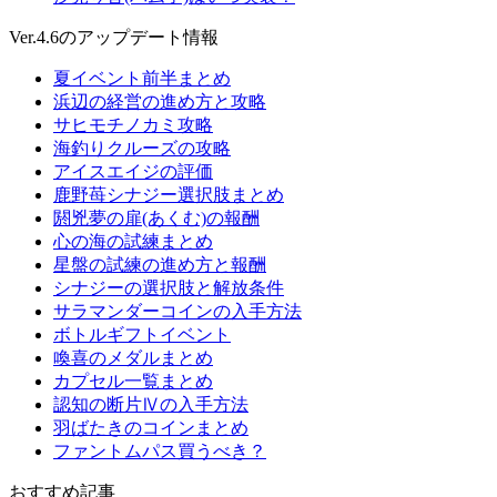
Ver.4.6のアップデート情報
夏イベント前半まとめ
浜辺の経営の進め方と攻略
サヒモチノカミ攻略
海釣りクルーズの攻略
アイスエイジの評価
鹿野苺シナジー選択肢まとめ
閼兇夢の扉(あくむ)の報酬
心の海の試練まとめ
星盤の試練の進め方と報酬
シナジーの選択肢と解放条件
サラマンダーコインの入手方法
ボトルギフトイベント
喚喜のメダルまとめ
カプセル一覧まとめ
認知の断片Ⅳの入手方法
羽ばたきのコインまとめ
ファントムパス買うべき？
おすすめ記事