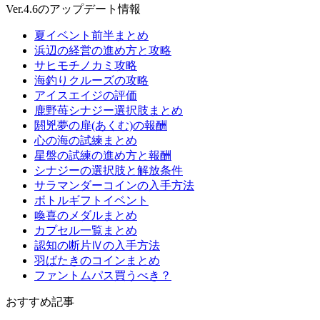
Ver.4.6のアップデート情報
夏イベント前半まとめ
浜辺の経営の進め方と攻略
サヒモチノカミ攻略
海釣りクルーズの攻略
アイスエイジの評価
鹿野苺シナジー選択肢まとめ
閼兇夢の扉(あくむ)の報酬
心の海の試練まとめ
星盤の試練の進め方と報酬
シナジーの選択肢と解放条件
サラマンダーコインの入手方法
ボトルギフトイベント
喚喜のメダルまとめ
カプセル一覧まとめ
認知の断片Ⅳの入手方法
羽ばたきのコインまとめ
ファントムパス買うべき？
おすすめ記事