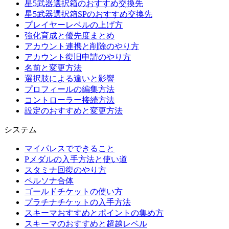
星5武器選択箱のおすすめ交換先
星5武器選択箱SPのおすすめ交換先
プレイヤーレベルの上げ方
強化育成と優先度まとめ
アカウント連携と削除のやり方
アカウント復旧申請のやり方
名前と変更方法
選択肢による違いと影響
プロフィールの編集方法
コントローラー接続方法
設定のおすすめと変更方法
システム
マイパレスでできること
Pメダルの入手方法と使い道
スタミナ回復のやり方
ペルソナ合体
ゴールドチケットの使い方
プラチナチケットの入手方法
スキーマおすすめとポイントの集め方
スキーマのおすすめと超越レベル