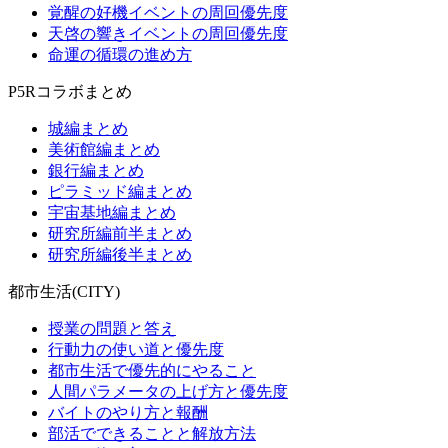
覚醒の好機イベントの周回優先度
天啓の響きイベントの周回優先度
命運の循環の進め方
P5Rコラボまとめ
城編まとめ
美術館編まとめ
銀行編まとめ
ピラミッド編まとめ
宇宙基地編まとめ
研究所編前半まとめ
研究所編後半まとめ
都市生活(CITY)
授業の問題と答え
行動力の使い道と優先度
都市生活で優先的にやること
人間パラメータの上げ方と優先度
バイトのやり方と報酬
部活でできることと解放方法