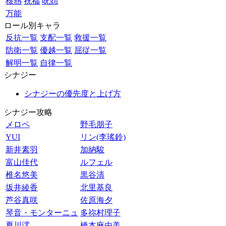
核熱
祝福
呪怨
万能
ロール別キャラ
反抗一覧
支配一覧
救援一覧
防衛一覧
優越一覧
屈従一覧
解明一覧
自律一覧
シナジー
シナジーの優先度と上げ方
シナジー攻略
メロペ
野毛朋子
YUI
リン(李瑤鈴)
新井素羽
加納駿
富山佳代
ルフェル
椎名悠美
黒谷清
坂井綾香
北里基良
芦谷真咲
佐原海夕
琴音・モンターニュ
多祢村理子
夏川澪
橋本麻由美