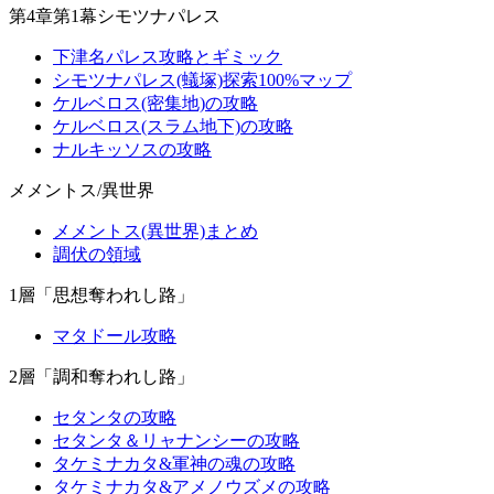
第4章第1幕シモツナパレス
下津名パレス攻略とギミック
シモツナパレス(蟻塚)探索100%マップ
ケルベロス(密集地)の攻略
ケルベロス(スラム地下)の攻略
ナルキッソスの攻略
メメントス/異世界
メメントス(異世界)まとめ
調伏の領域
1層「思想奪われし路」
マタドール攻略
2層「調和奪われし路」
セタンタの攻略
セタンタ＆リャナンシーの攻略
タケミナカタ&軍神の魂の攻略
タケミナカタ&アメノウズメの攻略