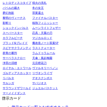
レトロディスコタイプ
煌火の洗礼
バベルの裁き
冬の女王
夢幻泡影
罪業還土
黎明のヴィーナス
ファイナルバスター
影斬り
核熱フィニッシャー
ショックインパルス
ムーンライトフェザー
スーパースター
忍具・天翼の刃
カラフルビーチ
マジカルロッド
ブラッド&ブレイド
魔改造ノート双葉SP
スピナサクラメンティ
ラストクォーター
群青の審判
ラムドゥラムール
サーベラスクロー
天傘・風起梅園
浄罪の澪標
元旦橙花刀
ロイヤル・エトワール
ヴァルキリーペノン
ゴルディアスカッター
リヴオンライヴ
リバルタ
デオスクシポス
サルンガ
サバジオス
サラウンドザワールド
ジュエルバスケット
マーメイドダンス
啓示カード