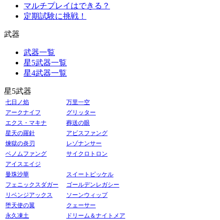
マルチプレイはできる？
定期試験に挑戦！
武器
武器一覧
星5武器一覧
星4武器一覧
星5武器
七日ノ焰
万里一空
アークナイフ
グリッター
エクス・マキナ
葬送の眼
星天の羅針
アビスファング
煉獄の炎刃
レゾナンサー
ベノムファング
サイクロトロン
アイスエイジ
曼珠沙華
スイートピッケル
フェニックスダガー
ゴールデンレガシー
リベンジアックス
ソーンウィップ
堕天使の翼
クェーサー
永久凍土
ドリーム＆ナイトメア