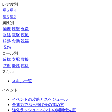
レア度別
星5
星4
星3
星2
属性別
物理
銃撃
火炎
氷結
電撃
疾風
核熱
念動
祝福
呪怨
ロール別
反抗
支配
救援
防衛
優越
屈従
スキル
スキル一覧
イベント
イベントの攻略とスケジュール
全速力でぶっ飛ばせの進め方
強化ラッシュイベントの周回優先度