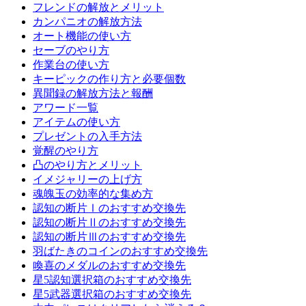
フレンドの解放とメリット
カンパニオの解放方法
オート機能の使い方
セーブのやり方
作業台の使い方
キーピックの作り方と必要個数
異聞録の解放方法と報酬
アワード一覧
アイテムの使い方
プレゼントの入手方法
覚醒のやり方
凸のやり方とメリット
イメジャリーの上げ方
魂魄玉の効率的な集め方
認知の断片Ⅰのおすすめ交換先
認知の断片Ⅱのおすすめ交換先
認知の断片Ⅲのおすすめ交換先
羽ばたきのコインのおすすめ交換先
喚喜のメダルのおすすめ交換先
星5認知選択箱のおすすめ交換先
星5武器選択箱のおすすめ交換先