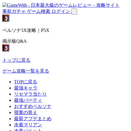
事前ガチャ
ゲーム検索
ログイン
ペルソナ5X攻略｜P5X
掲示板Q&A
トップに戻る
ゲーム攻略一覧を見る
TOPに戻る
最強キャラ
リセマラ当たり
最強パーティ
おすすめペルソナ
授業の答え
最新アプデまとめ
水着マリアン
水着パペット