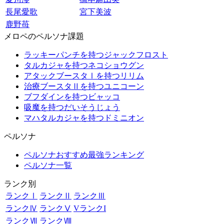
長尾愛歌
宮下美波
鹿野苺
メロペのペルソナ課題
ラッキーパンチを持つジャックフロスト
タルカジャを持つネコショウグン
アタックブースタⅠを持つリリム
治療ブースタⅡを持つユニコーン
ブフダインを持つビャッコ
吸魔を持つだいそうじょう
マハタルカジャを持つドミニオン
ペルソナ
ペルソナおすすめ最強ランキング
ペルソナ一覧
ランク別
ランクⅠ
ランクⅡ
ランクⅢ
ランクⅣ
ランクⅤ
VランクI
ランクⅦ
ランクⅧ