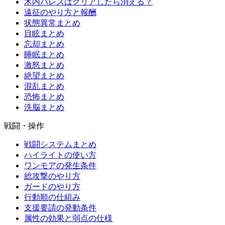
木内パレスはクリアしたら消える？
遠征のやり方と報酬
状態異常まとめ
目眩まとめ
忘却まとめ
睡眠まとめ
激怒まとめ
絶望まとめ
混乱まとめ
恐怖まとめ
洗脳まとめ
戦闘・操作
戦闘システムまとめ
ハイライトの使い方
ワンモアの発生条件
総攻撃のやり方
ガードのやり方
行動順の仕組み
支援要請の発動条件
属性の効果と弱点の仕様