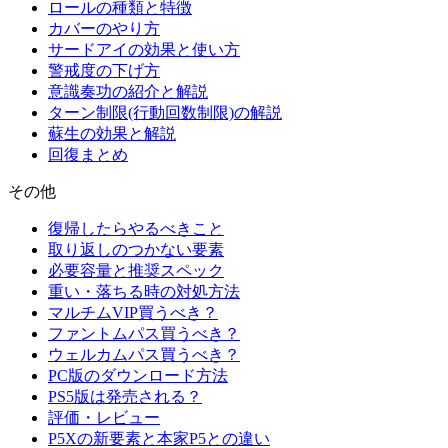
ロールの種類と特徴
カバーのやり方
サードアイの効果と使い方
警戒度の下げ方
意識奏功の紹介と解説
ターン制限(行動回数制限)の解説
蘇生の効果と解説
回復まとめ
その他
復帰したらやるべきこと
取り返しのつかない要素
必要容量と推奨スペック
重い・落ちる時の対処方法
マルチムVIP買うべき？
ファントムパス買うべき？
ウェルカムパス買うべき？
PC版のダウンロード方法
PS5版は発売される？
評価・レビュー
P5Xの新要素と本家P5との違い