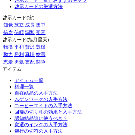
啓示カード一覧とおすすめキャラ
啓示カードの厳選方法
啓示カード(宙)
知覚
旅立
成長
集中
信念
信頼
調和
受容
啓示カード(旭月星天)
転換
平和
贅沢
豊穣
動力
勝利
真理
妨害
恵愛
勇気
支配
闘争
アイテム
アイテム一覧
料理一覧
自在結晶の入手方法
ムゲンワークの入手方法
コーヒーエイドの入手方法
回帰の切り札の効果と入手方法
認知結晶誰に使うべき？
変遷のインクの入手方法
遡行の切符の入手方法