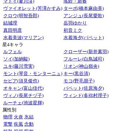
マトイ(夏川澪)
瑤鈴・新春
ヴァイオレット(芳澤かすみ)
ターボ(橋本麻由美)
クロウ(明智吾郎)
アンジュ(長尾愛歌)
結城理
岳羽ゆかり
真田明彦
初音ミク
水着美波(マリアン)
水着海夕(パペット)
星4キャラ
ルフェル
クローザー(新井素羽)
ソイ(加納駿)
フルーレ(白鳥誠司)
ユキ(藤川雪実)
リオン(神山嶺央)
モント(琴音・モンターニュ)
キー(黒谷清)
セピア(須見俊也)
モコ(野毛朋子)
オキャン(富山佳代)
パペット(佐原海夕)
ヴィノ(長尾チヅ子)
ウィンド(多祢村理子)
ルーチェ(池波星輝)
属性別
物理
火炎
氷結
電撃
疾風
念動