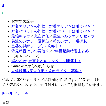
0
おすすめ記事
水着マリアンの評価
／
水着マリアンは引くべき？
水着パペットの評価
／
水着パペットは引くべき？
最強キャラ
／
完凸評価
／
最強ペルソナ
／
リセマラ
美波のシナジー選択肢
／
苺のシナジー選択肢
星盤の試練シーズン8攻略中！
汐見琴音はいつ実装？
／
2年目緊急特番まとめ
【キャンペーン】
選べるPayが貰えるキャンペーン開催中！
GameWithからのお知らせ
未経験可&完全在宅！攻略ライター募集！
ペルソナ5Xのキクリヒメの評価と性能です。P5Xキクリヒ
メの強みや、スキル、弱点耐性についても掲載しています。
▶ペルソナ一覧
目次