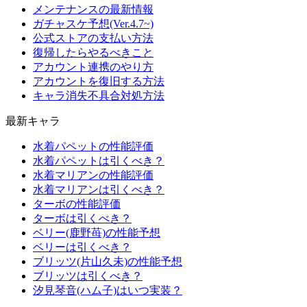
メンテナンスの最新情報
ガチャスケ予想(Ver.4.7~)
公式ストアの支払い方法
復帰したらやるべきこと
アカウント連携のやり方
アカウントを復旧する方法
キャラ消失不具合対処方法
最新キャラ
水着パペットの性能評価
水着パペットは引くべき？
水着マリアンの性能評価
水着マリアンは引くべき？
ターボの性能評価
ターボは引くべき？
ベリー(鹿野苺)の性能予想
ベリーは引くべき？
ブリッツ(片山久未)の性能予想
ブリッツは引くべき？
汐見琴音(ハム子)はいつ実装？