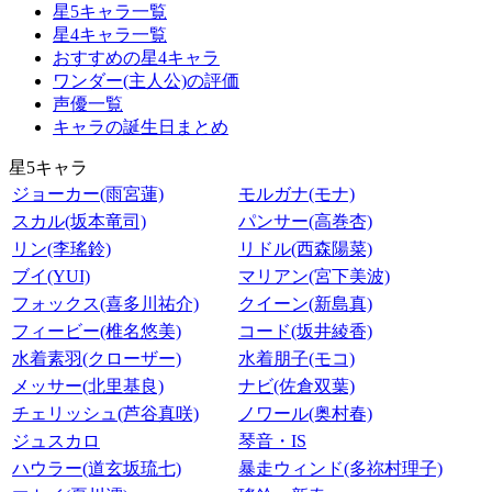
星5キャラ一覧
星4キャラ一覧
おすすめの星4キャラ
ワンダー(主人公)の評価
声優一覧
キャラの誕生日まとめ
星5キャラ
ジョーカー(雨宮蓮)
モルガナ(モナ)
スカル(坂本竜司)
パンサー(高巻杏)
リン(李瑤鈴)
リドル(西森陽菜)
ブイ(YUI)
マリアン(宮下美波)
フォックス(喜多川祐介)
クイーン(新島真)
フィービー(椎名悠美)
コード(坂井綾香)
水着素羽(クローザー)
水着朋子(モコ)
メッサー(北里基良)
ナビ(佐倉双葉)
チェリッシュ(芦谷真咲)
ノワール(奥村春)
ジュスカロ
琴音・IS
ハウラー(道玄坂琉七)
暴走ウィンド(多祢村理子)