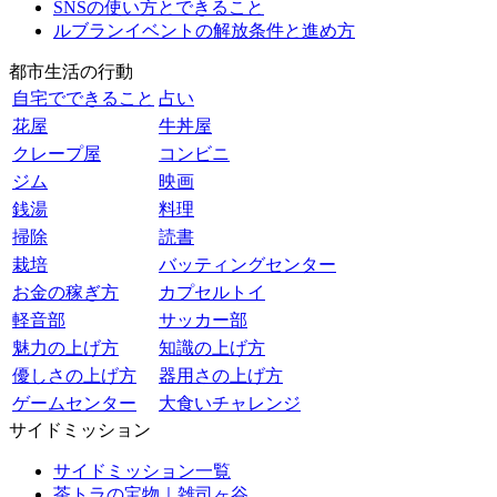
SNSの使い方とできること
ルブランイベントの解放条件と進め方
都市生活の行動
自宅でできること
占い
花屋
牛丼屋
クレープ屋
コンビニ
ジム
映画
銭湯
料理
掃除
読書
栽培
バッティングセンター
お金の稼ぎ方
カプセルトイ
軽音部
サッカー部
魅力の上げ方
知識の上げ方
優しさの上げ方
器用さの上げ方
ゲームセンター
大食いチャレンジ
サイドミッション
サイドミッション一覧
茶トラの宝物｜雑司ヶ谷