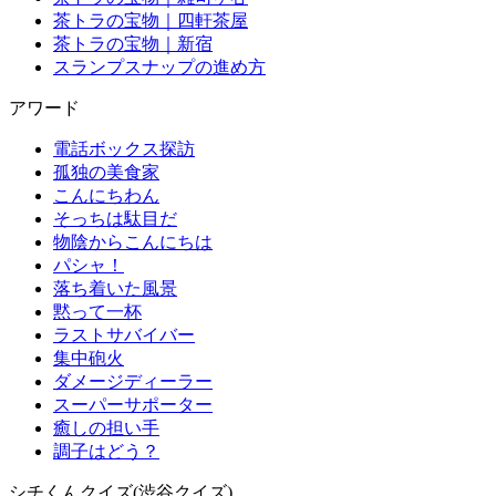
茶トラの宝物｜四軒茶屋
茶トラの宝物｜新宿
スランプスナップの進め方
アワード
電話ボックス探訪
孤独の美食家
こんにちわん
そっちは駄目だ
物陰からこんにちは
パシャ！
落ち着いた風景
黙って一杯
ラストサバイバー
集中砲火
ダメージディーラー
スーパーサポーター
癒しの担い手
調子はどう？
シチくんクイズ(渋谷クイズ)