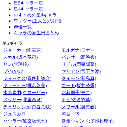
星5キャラ一覧
星4キャラ一覧
おすすめの星4キャラ
ワンダー(主人公)の評価
声優一覧
キャラの誕生日まとめ
星5キャラ
ジョーカー(雨宮蓮)
モルガナ(モナ)
スカル(坂本竜司)
パンサー(高巻杏)
リン(李瑤鈴)
リドル(西森陽菜)
ブイ(YUI)
マリアン(宮下美波)
フォックス(喜多川祐介)
クイーン(新島真)
フィービー(椎名悠美)
コード(坂井綾香)
水着素羽(クローザー)
水着朋子(モコ)
メッサー(北里基良)
ナビ(佐倉双葉)
チェリッシュ(芦谷真咲)
ノワール(奥村春)
ジュスカロ
琴音・IS
ハウラー(道玄坂琉七)
暴走ウィンド(多祢村理子)