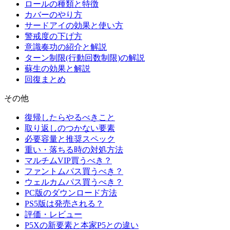
ロールの種類と特徴
カバーのやり方
サードアイの効果と使い方
警戒度の下げ方
意識奏功の紹介と解説
ターン制限(行動回数制限)の解説
蘇生の効果と解説
回復まとめ
その他
復帰したらやるべきこと
取り返しのつかない要素
必要容量と推奨スペック
重い・落ちる時の対処方法
マルチムVIP買うべき？
ファントムパス買うべき？
ウェルカムパス買うべき？
PC版のダウンロード方法
PS5版は発売される？
評価・レビュー
P5Xの新要素と本家P5との違い