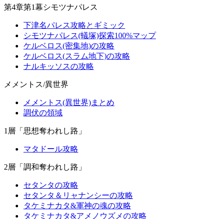
第4章第1幕シモツナパレス
下津名パレス攻略とギミック
シモツナパレス(蟻塚)探索100%マップ
ケルベロス(密集地)の攻略
ケルベロス(スラム地下)の攻略
ナルキッソスの攻略
メメントス/異世界
メメントス(異世界)まとめ
調伏の領域
1層「思想奪われし路」
マタドール攻略
2層「調和奪われし路」
セタンタの攻略
セタンタ＆リャナンシーの攻略
タケミナカタ&軍神の魂の攻略
タケミナカタ&アメノウズメの攻略