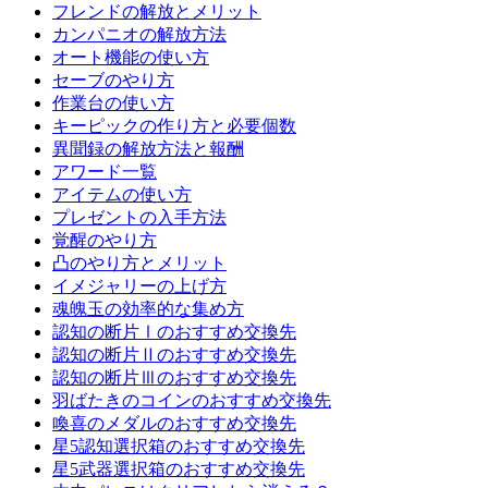
フレンドの解放とメリット
カンパニオの解放方法
オート機能の使い方
セーブのやり方
作業台の使い方
キーピックの作り方と必要個数
異聞録の解放方法と報酬
アワード一覧
アイテムの使い方
プレゼントの入手方法
覚醒のやり方
凸のやり方とメリット
イメジャリーの上げ方
魂魄玉の効率的な集め方
認知の断片Ⅰのおすすめ交換先
認知の断片Ⅱのおすすめ交換先
認知の断片Ⅲのおすすめ交換先
羽ばたきのコインのおすすめ交換先
喚喜のメダルのおすすめ交換先
星5認知選択箱のおすすめ交換先
星5武器選択箱のおすすめ交換先