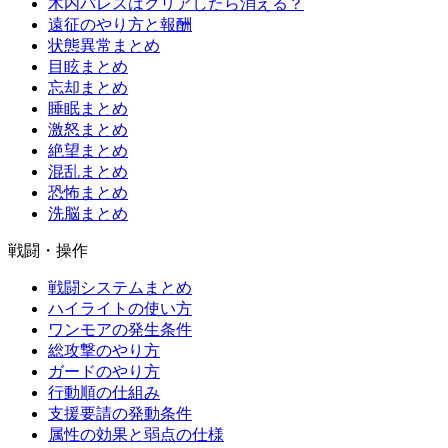
木内パレスはクリアしたら消える？
遠征のやり方と報酬
状態異常まとめ
目眩まとめ
忘却まとめ
睡眠まとめ
激怒まとめ
絶望まとめ
混乱まとめ
恐怖まとめ
洗脳まとめ
戦闘・操作
戦闘システムまとめ
ハイライトの使い方
ワンモアの発生条件
総攻撃のやり方
ガードのやり方
行動順の仕組み
支援要請の発動条件
属性の効果と弱点の仕様