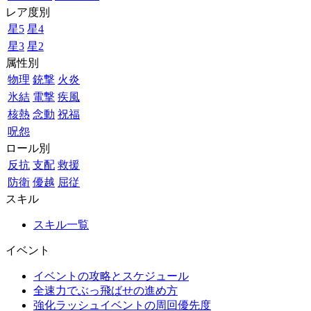
レア度別
星5
星4
星3
星2
属性別
物理
銃撃
火炎
氷結
電撃
疾風
核熱
念動
祝福
呪怨
ロール別
反抗
支配
救援
防衛
優越
屈従
スキル
スキル一覧
イベント
イベントの攻略とスケジュール
全速力でぶっ飛ばせの進め方
強化ラッシュイベントの周回優先度