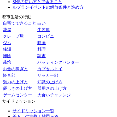
SNSの使い方とできること
ルブランイベントの解放条件と進め方
都市生活の行動
自宅でできること
占い
花屋
牛丼屋
クレープ屋
コンビニ
ジム
映画
銭湯
料理
掃除
読書
栽培
バッティングセンター
お金の稼ぎ方
カプセルトイ
軽音部
サッカー部
魅力の上げ方
知識の上げ方
優しさの上げ方
器用さの上げ方
ゲームセンター
大食いチャレンジ
サイドミッション
サイドミッション一覧
茶トラの宝物｜雑司ヶ谷