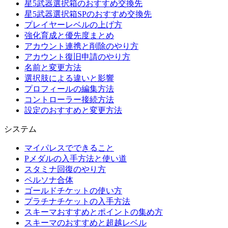
星5武器選択箱のおすすめ交換先
星5武器選択箱SPのおすすめ交換先
プレイヤーレベルの上げ方
強化育成と優先度まとめ
アカウント連携と削除のやり方
アカウント復旧申請のやり方
名前と変更方法
選択肢による違いと影響
プロフィールの編集方法
コントローラー接続方法
設定のおすすめと変更方法
システム
マイパレスでできること
Pメダルの入手方法と使い道
スタミナ回復のやり方
ペルソナ合体
ゴールドチケットの使い方
プラチナチケットの入手方法
スキーマおすすめとポイントの集め方
スキーマのおすすめと超越レベル