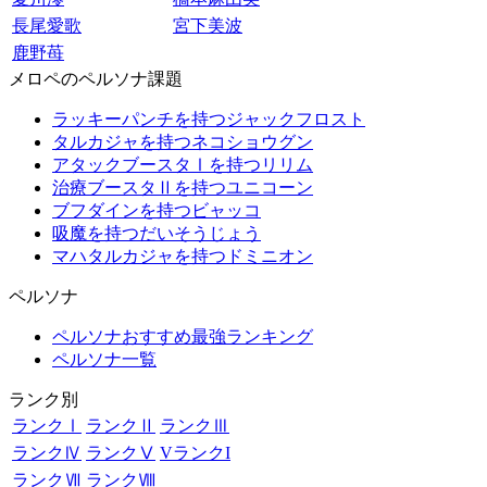
長尾愛歌
宮下美波
鹿野苺
メロペのペルソナ課題
ラッキーパンチを持つジャックフロスト
タルカジャを持つネコショウグン
アタックブースタⅠを持つリリム
治療ブースタⅡを持つユニコーン
ブフダインを持つビャッコ
吸魔を持つだいそうじょう
マハタルカジャを持つドミニオン
ペルソナ
ペルソナおすすめ最強ランキング
ペルソナ一覧
ランク別
ランクⅠ
ランクⅡ
ランクⅢ
ランクⅣ
ランクⅤ
VランクI
ランクⅦ
ランクⅧ