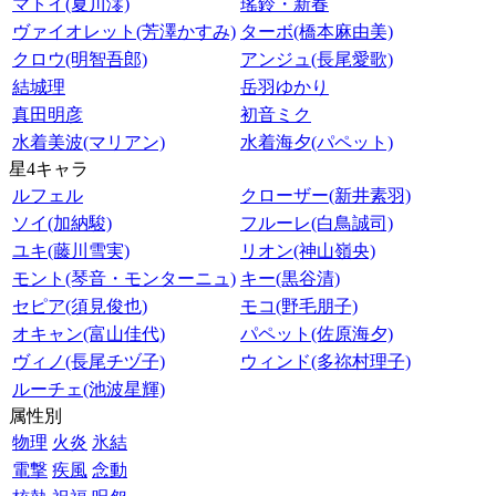
マトイ(夏川澪)
瑤鈴・新春
ヴァイオレット(芳澤かすみ)
ターボ(橋本麻由美)
クロウ(明智吾郎)
アンジュ(長尾愛歌)
結城理
岳羽ゆかり
真田明彦
初音ミク
水着美波(マリアン)
水着海夕(パペット)
星4キャラ
ルフェル
クローザー(新井素羽)
ソイ(加納駿)
フルーレ(白鳥誠司)
ユキ(藤川雪実)
リオン(神山嶺央)
モント(琴音・モンターニュ)
キー(黒谷清)
セピア(須見俊也)
モコ(野毛朋子)
オキャン(富山佳代)
パペット(佐原海夕)
ヴィノ(長尾チヅ子)
ウィンド(多祢村理子)
ルーチェ(池波星輝)
属性別
物理
火炎
氷結
電撃
疾風
念動