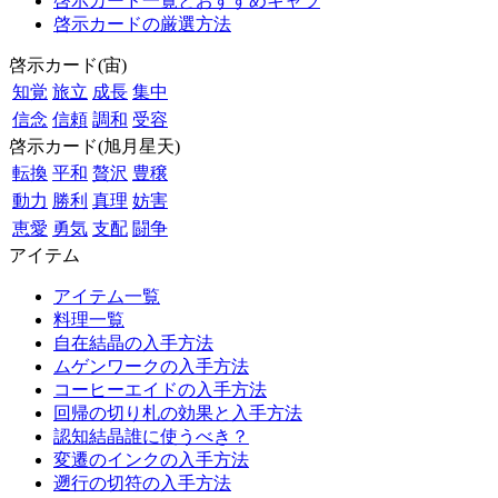
啓示カード一覧とおすすめキャラ
啓示カードの厳選方法
啓示カード(宙)
知覚
旅立
成長
集中
信念
信頼
調和
受容
啓示カード(旭月星天)
転換
平和
贅沢
豊穣
動力
勝利
真理
妨害
恵愛
勇気
支配
闘争
アイテム
アイテム一覧
料理一覧
自在結晶の入手方法
ムゲンワークの入手方法
コーヒーエイドの入手方法
回帰の切り札の効果と入手方法
認知結晶誰に使うべき？
変遷のインクの入手方法
遡行の切符の入手方法