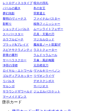
レトロディスコタイプ
煌火の洗礼
バベルの裁き
冬の女王
夢幻泡影
罪業還土
黎明のヴィーナス
ファイナルバスター
影斬り
核熱フィニッシャー
ショックインパルス
ムーンライトフェザー
スーパースター
忍具・天翼の刃
カラフルビーチ
マジカルロッド
ブラッド&ブレイド
魔改造ノート双葉SP
スピナサクラメンティ
ラストクォーター
群青の審判
ラムドゥラムール
サーベラスクロー
天傘・風起梅園
浄罪の澪標
元旦橙花刀
ロイヤル・エトワール
ヴァルキリーペノン
ゴルディアスカッター
リヴオンライヴ
リバルタ
デオスクシポス
サルンガ
サバジオス
サラウンドザワールド
ジュエルバスケット
マーメイドダンス
啓示カード