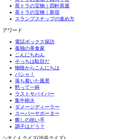
茶トラの宝物｜四軒茶屋
茶トラの宝物｜新宿
スランプスナップの進め方
アワード
電話ボックス探訪
孤独の美食家
こんにちわん
そっちは駄目だ
物陰からこんにちは
パシャ！
落ち着いた風景
黙って一杯
ラストサバイバー
集中砲火
ダメージディーラー
スーパーサポーター
癒しの担い手
調子はどう？
シチくんクイズ(渋谷クイズ)