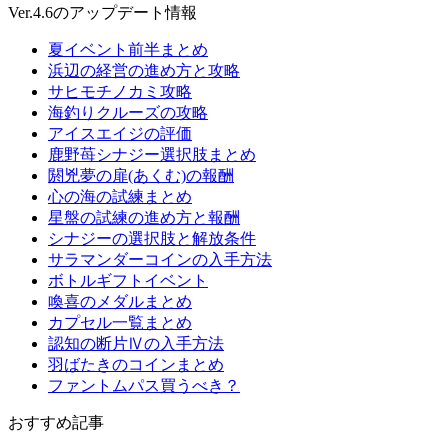
Ver.4.6のアップデート情報
夏イベント前半まとめ
浜辺の経営の進め方と攻略
サヒモチノカミ攻略
海釣りクルーズの攻略
アイスエイジの評価
鹿野苺シナジー選択肢まとめ
閼兇夢の扉(あくむ)の報酬
心の海の試練まとめ
星盤の試練の進め方と報酬
シナジーの選択肢と解放条件
サラマンダーコインの入手方法
ボトルギフトイベント
喚喜のメダルまとめ
カプセル一覧まとめ
認知の断片Ⅳの入手方法
羽ばたきのコインまとめ
ファントムパス買うべき？
おすすめ記事