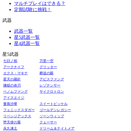
マルチプレイはできる？
定期試験に挑戦！
武器
武器一覧
星5武器一覧
星4武器一覧
星5武器
七日ノ焰
万里一空
アークナイフ
グリッター
エクス・マキナ
葬送の眼
星天の羅針
アビスファング
煉獄の炎刃
レゾナンサー
ベノムファング
サイクロトロン
アイスエイジ
曼珠沙華
スイートピッケル
フェニックスダガー
ゴールデンレガシー
リベンジアックス
ソーンウィップ
堕天使の翼
クェーサー
永久凍土
ドリーム＆ナイトメア