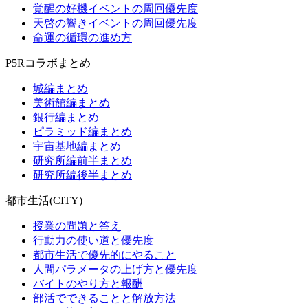
覚醒の好機イベントの周回優先度
天啓の響きイベントの周回優先度
命運の循環の進め方
P5Rコラボまとめ
城編まとめ
美術館編まとめ
銀行編まとめ
ピラミッド編まとめ
宇宙基地編まとめ
研究所編前半まとめ
研究所編後半まとめ
都市生活(CITY)
授業の問題と答え
行動力の使い道と優先度
都市生活で優先的にやること
人間パラメータの上げ方と優先度
バイトのやり方と報酬
部活でできることと解放方法