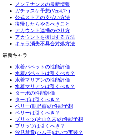
メンテナンスの最新情報
ガチャスケ予想(Ver.4.7~)
公式ストアの支払い方法
復帰したらやるべきこと
アカウント連携のやり方
アカウントを復旧する方法
キャラ消失不具合対処方法
最新キャラ
水着パペットの性能評価
水着パペットは引くべき？
水着マリアンの性能評価
水着マリアンは引くべき？
ターボの性能評価
ターボは引くべき？
ベリー(鹿野苺)の性能予想
ベリーは引くべき？
ブリッツ(片山久未)の性能予想
ブリッツは引くべき？
汐見琴音(ハム子)はいつ実装？