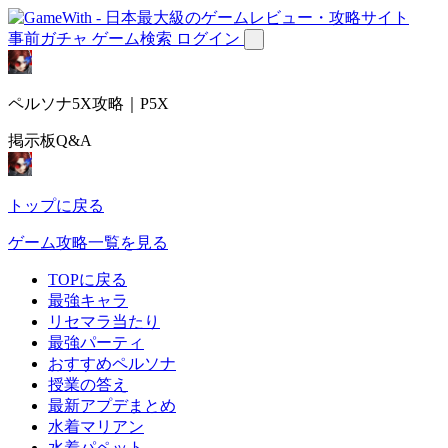
事前ガチャ
ゲーム検索
ログイン
ペルソナ5X攻略｜P5X
掲示板Q&A
トップに戻る
ゲーム攻略一覧を見る
TOPに戻る
最強キャラ
リセマラ当たり
最強パーティ
おすすめペルソナ
授業の答え
最新アプデまとめ
水着マリアン
水着パペット