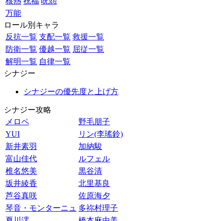
核熱
祝福
呪怨
万能
ロール別キャラ
反抗一覧
支配一覧
救援一覧
防衛一覧
優越一覧
屈従一覧
解明一覧
自律一覧
シナジー
シナジーの優先度と上げ方
シナジー攻略
メロペ
野毛朋子
YUI
リン(李瑤鈴)
新井素羽
加納駿
富山佳代
ルフェル
椎名悠美
黒谷清
坂井綾香
北里基良
芦谷真咲
佐原海夕
琴音・モンターニュ
多祢村理子
夏川澪
橋本麻由美