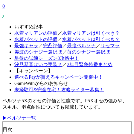
0
おすすめ記事
水着マリアンの評価
／
水着マリアンは引くべき？
水着パペットの評価
／
水着パペットは引くべき？
最強キャラ
／
完凸評価
／
最強ペルソナ
／
リセマラ
美波のシナジー選択肢
／
苺のシナジー選択肢
星盤の試練シーズン8攻略中！
汐見琴音はいつ実装？
／
2年目緊急特番まとめ
【キャンペーン】
選べるPayが貰えるキャンペーン開催中！
GameWithからのお知らせ
未経験可&完全在宅！攻略ライター募集！
ペルソナ5Xのオセの評価と性能です。P5Xオセの強みや、
スキル、弱点耐性についても掲載しています。
▶ペルソナ一覧
目次