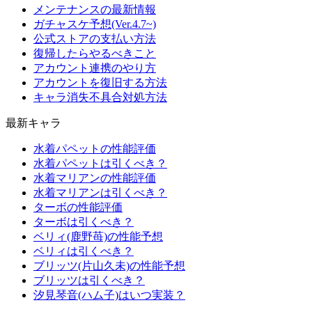
メンテナンスの最新情報
ガチャスケ予想(Ver.4.7~)
公式ストアの支払い方法
復帰したらやるべきこと
アカウント連携のやり方
アカウントを復旧する方法
キャラ消失不具合対処方法
最新キャラ
水着パペットの性能評価
水着パペットは引くべき？
水着マリアンの性能評価
水着マリアンは引くべき？
ターボの性能評価
ターボは引くべき？
ベリィ(鹿野苺)の性能予想
ベリィは引くべき？
ブリッツ(片山久未)の性能予想
ブリッツは引くべき？
汐見琴音(ハム子)はいつ実装？