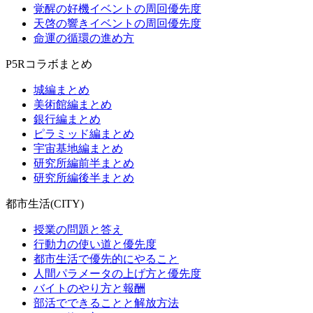
覚醒の好機イベントの周回優先度
天啓の響きイベントの周回優先度
命運の循環の進め方
P5Rコラボまとめ
城編まとめ
美術館編まとめ
銀行編まとめ
ピラミッド編まとめ
宇宙基地編まとめ
研究所編前半まとめ
研究所編後半まとめ
都市生活(CITY)
授業の問題と答え
行動力の使い道と優先度
都市生活で優先的にやること
人間パラメータの上げ方と優先度
バイトのやり方と報酬
部活でできることと解放方法