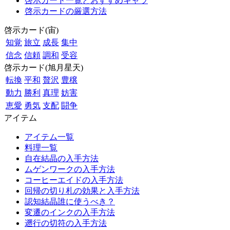
啓示カード一覧とおすすめキャラ
啓示カードの厳選方法
啓示カード(宙)
知覚
旅立
成長
集中
信念
信頼
調和
受容
啓示カード(旭月星天)
転換
平和
贅沢
豊穣
動力
勝利
真理
妨害
恵愛
勇気
支配
闘争
アイテム
アイテム一覧
料理一覧
自在結晶の入手方法
ムゲンワークの入手方法
コーヒーエイドの入手方法
回帰の切り札の効果と入手方法
認知結晶誰に使うべき？
変遷のインクの入手方法
遡行の切符の入手方法