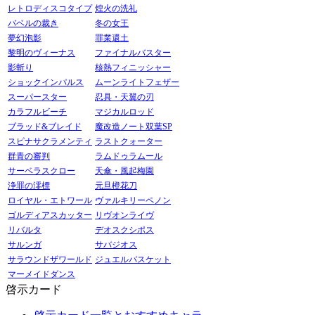
レトロディスコタイプ
煌火の洗礼
バベルの裁き
冬の女王
夢幻泡影
罪業還土
黎明のヴィーナス
ファイナルバスター
影斬り
核熱フィニッシャー
ショックインパルス
ムーンライトフェザー
スーパースター
忍具・天翼の刃
カラフルビーチ
マジカルロッド
ブラッド&ブレイド
魔改造ノート双葉SP
スピナサクラメンティ
ラストクォーター
群青の審判
ラムドゥラムール
サーベラスクロー
天傘・風起梅園
浄罪の澪標
元旦橙花刀
ロイヤル・エトワール
ヴァルキリーペノン
ゴルディアスカッター
リヴオンライヴ
リバルタ
デオスクシポス
サルンガ
サバジオス
サラウンドザワールド
ジュエルバスケット
マーメイドダンス
啓示カード