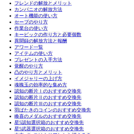
フレンドの解放とメリット
カンパニオの解放方法
オート機能の使い方
セーブのやり方
作業台の使い方
キーピックの作り方と必要個数
異聞録の解放方法と報酬
アワード一覧
アイテムの使い方
プレゼントの入手方法
覚醒のやり方
凸のやり方とメリット
イメジャリーの上げ方
魂魄玉の効率的な集め方
認知の断片Ⅰのおすすめ交換先
認知の断片Ⅱのおすすめ交換先
認知の断片Ⅲのおすすめ交換先
羽ばたきのコインのおすすめ交換先
喚喜のメダルのおすすめ交換先
星5認知選択箱のおすすめ交換先
星5武器選択箱のおすすめ交換先