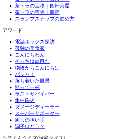
茶トラの宝物｜四軒茶屋
茶トラの宝物｜新宿
スランプスナップの進め方
アワード
電話ボックス探訪
孤独の美食家
こんにちわん
そっちは駄目だ
物陰からこんにちは
パシャ！
落ち着いた風景
黙って一杯
ラストサバイバー
集中砲火
ダメージディーラー
スーパーサポーター
癒しの担い手
調子はどう？
シチくんクイズ(渋谷クイズ)