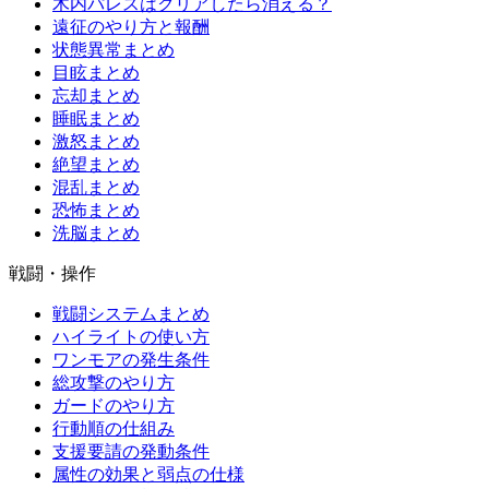
木内パレスはクリアしたら消える？
遠征のやり方と報酬
状態異常まとめ
目眩まとめ
忘却まとめ
睡眠まとめ
激怒まとめ
絶望まとめ
混乱まとめ
恐怖まとめ
洗脳まとめ
戦闘・操作
戦闘システムまとめ
ハイライトの使い方
ワンモアの発生条件
総攻撃のやり方
ガードのやり方
行動順の仕組み
支援要請の発動条件
属性の効果と弱点の仕様