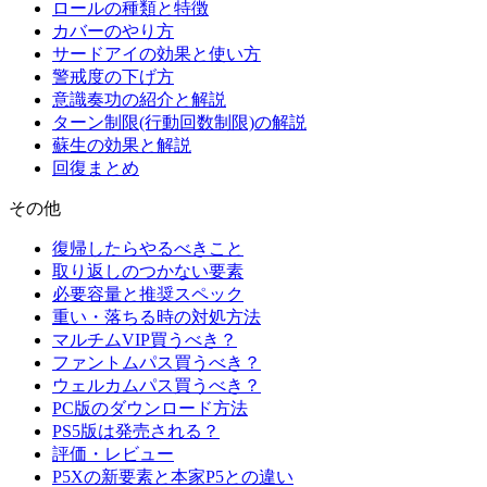
ロールの種類と特徴
カバーのやり方
サードアイの効果と使い方
警戒度の下げ方
意識奏功の紹介と解説
ターン制限(行動回数制限)の解説
蘇生の効果と解説
回復まとめ
その他
復帰したらやるべきこと
取り返しのつかない要素
必要容量と推奨スペック
重い・落ちる時の対処方法
マルチムVIP買うべき？
ファントムパス買うべき？
ウェルカムパス買うべき？
PC版のダウンロード方法
PS5版は発売される？
評価・レビュー
P5Xの新要素と本家P5との違い