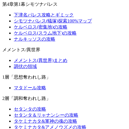
第4章第1幕シモツナパレス
下津名パレス攻略とギミック
シモツナパレス(蟻塚)探索100%マップ
ケルベロス(密集地)の攻略
ケルベロス(スラム地下)の攻略
ナルキッソスの攻略
メメントス/異世界
メメントス(異世界)まとめ
調伏の領域
1層「思想奪われし路」
マタドール攻略
2層「調和奪われし路」
セタンタの攻略
セタンタ＆リャナンシーの攻略
タケミナカタ&軍神の魂の攻略
タケミナカタ&アメノウズメの攻略