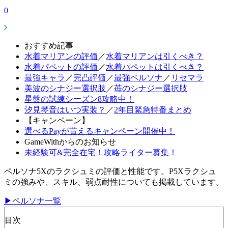
0
おすすめ記事
水着マリアンの評価
／
水着マリアンは引くべき？
水着パペットの評価
／
水着パペットは引くべき？
最強キャラ
／
完凸評価
／
最強ペルソナ
／
リセマラ
美波のシナジー選択肢
／
苺のシナジー選択肢
星盤の試練シーズン8攻略中！
汐見琴音はいつ実装？
／
2年目緊急特番まとめ
【キャンペーン】
選べるPayが貰えるキャンペーン開催中！
GameWithからのお知らせ
未経験可&完全在宅！攻略ライター募集！
ペルソナ5Xのラクシュミの評価と性能です。P5Xラクシュ
ミの強みや、スキル、弱点耐性についても掲載しています。
▶ペルソナ一覧
目次