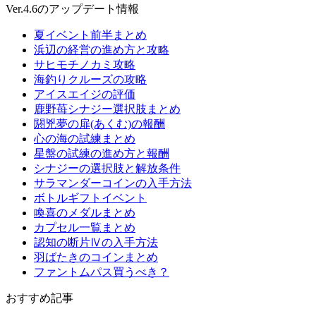
Ver.4.6のアップデート情報
夏イベント前半まとめ
浜辺の経営の進め方と攻略
サヒモチノカミ攻略
海釣りクルーズの攻略
アイスエイジの評価
鹿野苺シナジー選択肢まとめ
閼兇夢の扉(あくむ)の報酬
心の海の試練まとめ
星盤の試練の進め方と報酬
シナジーの選択肢と解放条件
サラマンダーコインの入手方法
ボトルギフトイベント
喚喜のメダルまとめ
カプセル一覧まとめ
認知の断片Ⅳの入手方法
羽ばたきのコインまとめ
ファントムパス買うべき？
おすすめ記事