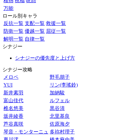
核熱
祝福
呪怨
万能
ロール別キャラ
反抗一覧
支配一覧
救援一覧
防衛一覧
優越一覧
屈従一覧
解明一覧
自律一覧
シナジー
シナジーの優先度と上げ方
シナジー攻略
メロペ
野毛朋子
YUI
リン(李瑤鈴)
新井素羽
加納駿
富山佳代
ルフェル
椎名悠美
黒谷清
坂井綾香
北里基良
芦谷真咲
佐原海夕
琴音・モンターニュ
多祢村理子
夏川澪
橋本麻由美