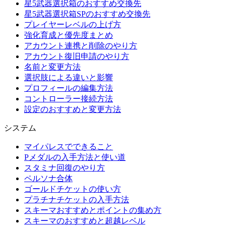
星5武器選択箱のおすすめ交換先
星5武器選択箱SPのおすすめ交換先
プレイヤーレベルの上げ方
強化育成と優先度まとめ
アカウント連携と削除のやり方
アカウント復旧申請のやり方
名前と変更方法
選択肢による違いと影響
プロフィールの編集方法
コントローラー接続方法
設定のおすすめと変更方法
システム
マイパレスでできること
Pメダルの入手方法と使い道
スタミナ回復のやり方
ペルソナ合体
ゴールドチケットの使い方
プラチナチケットの入手方法
スキーマおすすめとポイントの集め方
スキーマのおすすめと超越レベル