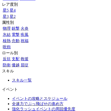
レア度別
星5
星4
星3
星2
属性別
物理
銃撃
火炎
氷結
電撃
疾風
核熱
念動
祝福
呪怨
ロール別
反抗
支配
救援
防衛
優越
屈従
スキル
スキル一覧
イベント
イベントの攻略とスケジュール
全速力でぶっ飛ばせの進め方
強化ラッシュイベントの周回優先度