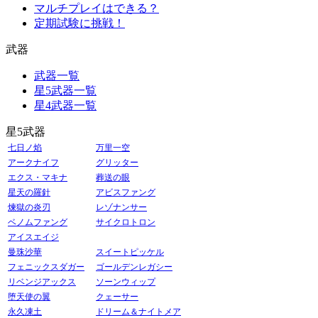
マルチプレイはできる？
定期試験に挑戦！
武器
武器一覧
星5武器一覧
星4武器一覧
星5武器
七日ノ焰
万里一空
アークナイフ
グリッター
エクス・マキナ
葬送の眼
星天の羅針
アビスファング
煉獄の炎刃
レゾナンサー
ベノムファング
サイクロトロン
アイスエイジ
曼珠沙華
スイートピッケル
フェニックスダガー
ゴールデンレガシー
リベンジアックス
ソーンウィップ
堕天使の翼
クェーサー
永久凍土
ドリーム＆ナイトメア