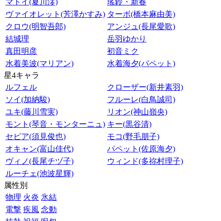
マトイ(夏川澪)
瑤鈴・新春
ヴァイオレット(芳澤かすみ)
ターボ(橋本麻由美)
クロウ(明智吾郎)
アンジュ(長尾愛歌)
結城理
岳羽ゆかり
真田明彦
初音ミク
水着美波(マリアン)
水着海夕(パペット)
星4キャラ
ルフェル
クローザー(新井素羽)
ソイ(加納駿)
フルーレ(白鳥誠司)
ユキ(藤川雪実)
リオン(神山嶺央)
モント(琴音・モンターニュ)
キー(黒谷清)
セピア(須見俊也)
モコ(野毛朋子)
オキャン(富山佳代)
パペット(佐原海夕)
ヴィノ(長尾チヅ子)
ウィンド(多祢村理子)
ルーチェ(池波星輝)
属性別
物理
火炎
氷結
電撃
疾風
念動