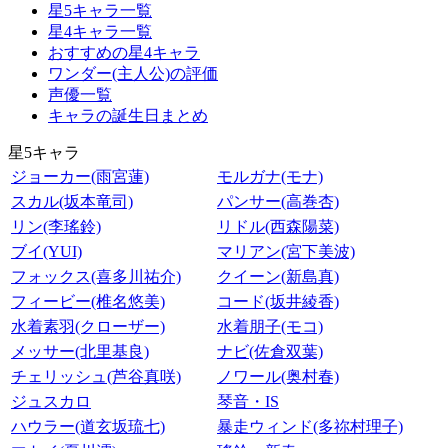
星5キャラ一覧
星4キャラ一覧
おすすめの星4キャラ
ワンダー(主人公)の評価
声優一覧
キャラの誕生日まとめ
星5キャラ
ジョーカー(雨宮蓮)
モルガナ(モナ)
スカル(坂本竜司)
パンサー(高巻杏)
リン(李瑤鈴)
リドル(西森陽菜)
ブイ(YUI)
マリアン(宮下美波)
フォックス(喜多川祐介)
クイーン(新島真)
フィービー(椎名悠美)
コード(坂井綾香)
水着素羽(クローザー)
水着朋子(モコ)
メッサー(北里基良)
ナビ(佐倉双葉)
チェリッシュ(芦谷真咲)
ノワール(奥村春)
ジュスカロ
琴音・IS
ハウラー(道玄坂琉七)
暴走ウィンド(多祢村理子)