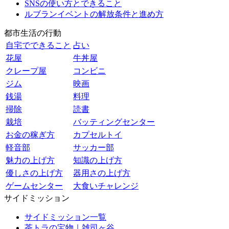
SNSの使い方とできること
ルブランイベントの解放条件と進め方
都市生活の行動
自宅でできること
占い
花屋
牛丼屋
クレープ屋
コンビニ
ジム
映画
銭湯
料理
掃除
読書
栽培
バッティングセンター
お金の稼ぎ方
カプセルトイ
軽音部
サッカー部
魅力の上げ方
知識の上げ方
優しさの上げ方
器用さの上げ方
ゲームセンター
大食いチャレンジ
サイドミッション
サイドミッション一覧
茶トラの宝物｜雑司ヶ谷