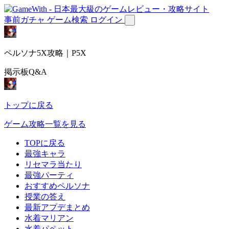
事前ガチャ
ゲーム検索
ログイン
ペルソナ5X攻略｜P5X
掲示板Q&A
トップに戻る
ゲーム攻略一覧を見る
TOPに戻る
最強キャラ
リセマラ当たり
最強パーティ
おすすめペルソナ
授業の答え
最新アプデまとめ
水着マリアン
水着パペット