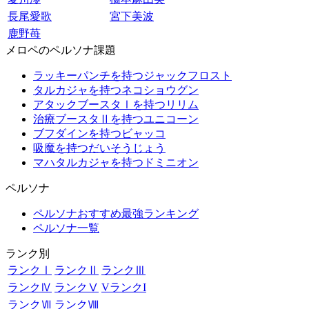
長尾愛歌
宮下美波
鹿野苺
メロペのペルソナ課題
ラッキーパンチを持つジャックフロスト
タルカジャを持つネコショウグン
アタックブースタⅠを持つリリム
治療ブースタⅡを持つユニコーン
ブフダインを持つビャッコ
吸魔を持つだいそうじょう
マハタルカジャを持つドミニオン
ペルソナ
ペルソナおすすめ最強ランキング
ペルソナ一覧
ランク別
ランクⅠ
ランクⅡ
ランクⅢ
ランクⅣ
ランクⅤ
VランクI
ランクⅦ
ランクⅧ