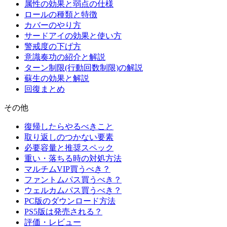
属性の効果と弱点の仕様
ロールの種類と特徴
カバーのやり方
サードアイの効果と使い方
警戒度の下げ方
意識奏功の紹介と解説
ターン制限(行動回数制限)の解説
蘇生の効果と解説
回復まとめ
その他
復帰したらやるべきこと
取り返しのつかない要素
必要容量と推奨スペック
重い・落ちる時の対処方法
マルチムVIP買うべき？
ファントムパス買うべき？
ウェルカムパス買うべき？
PC版のダウンロード方法
PS5版は発売される？
評価・レビュー