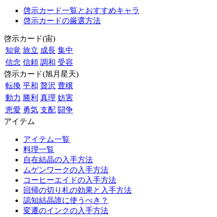
啓示カード一覧とおすすめキャラ
啓示カードの厳選方法
啓示カード(宙)
知覚
旅立
成長
集中
信念
信頼
調和
受容
啓示カード(旭月星天)
転換
平和
贅沢
豊穣
動力
勝利
真理
妨害
恵愛
勇気
支配
闘争
アイテム
アイテム一覧
料理一覧
自在結晶の入手方法
ムゲンワークの入手方法
コーヒーエイドの入手方法
回帰の切り札の効果と入手方法
認知結晶誰に使うべき？
変遷のインクの入手方法