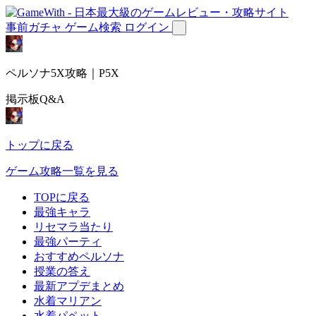
事前ガチャ
ゲーム検索
ログイン
ペルソナ5X攻略｜P5X
掲示板Q&A
トップに戻る
ゲーム攻略一覧を見る
TOPに戻る
最強キャラ
リセマラ当たり
最強パーティ
おすすめペルソナ
授業の答え
最新アプデまとめ
水着マリアン
水着パペット