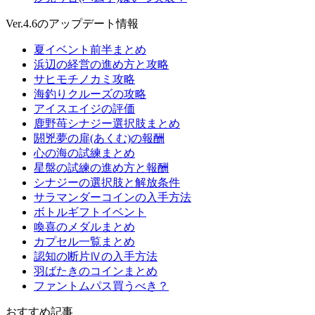
Ver.4.6のアップデート情報
夏イベント前半まとめ
浜辺の経営の進め方と攻略
サヒモチノカミ攻略
海釣りクルーズの攻略
アイスエイジの評価
鹿野苺シナジー選択肢まとめ
閼兇夢の扉(あくむ)の報酬
心の海の試練まとめ
星盤の試練の進め方と報酬
シナジーの選択肢と解放条件
サラマンダーコインの入手方法
ボトルギフトイベント
喚喜のメダルまとめ
カプセル一覧まとめ
認知の断片Ⅳの入手方法
羽ばたきのコインまとめ
ファントムパス買うべき？
おすすめ記事