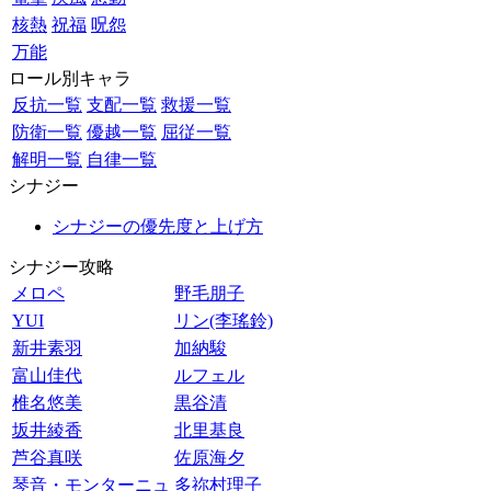
核熱
祝福
呪怨
万能
ロール別キャラ
反抗一覧
支配一覧
救援一覧
防衛一覧
優越一覧
屈従一覧
解明一覧
自律一覧
シナジー
シナジーの優先度と上げ方
シナジー攻略
メロペ
野毛朋子
YUI
リン(李瑤鈴)
新井素羽
加納駿
富山佳代
ルフェル
椎名悠美
黒谷清
坂井綾香
北里基良
芦谷真咲
佐原海夕
琴音・モンターニュ
多祢村理子