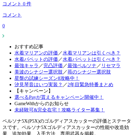
コメント
0
件
コメント
0
おすすめ記事
水着マリアンの評価
／
水着マリアンは引くべき？
水着パペットの評価
／
水着パペットは引くべき？
最強キャラ
／
完凸評価
／
最強ペルソナ
／
リセマラ
美波のシナジー選択肢
／
苺のシナジー選択肢
星盤の試練シーズン8攻略中！
汐見琴音はいつ実装？
／
2年目緊急特番まとめ
【キャンペーン】
選べるPayが貰えるキャンペーン開催中！
GameWithからのお知らせ
未経験可&完全在宅！攻略ライター募集！
ペルソナ5X(P5X)のゴルディアスカッターの評価とステータ
スです。ペルソナ5Xゴルディアスカッターの性能や改造効
果、追加効果、入手方法、専用武器を掲載。