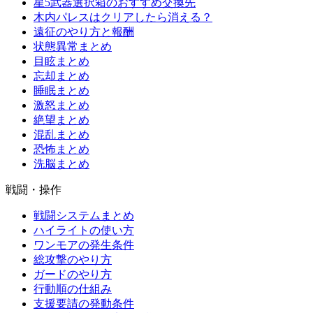
星5武器選択箱のおすすめ交換先
木内パレスはクリアしたら消える？
遠征のやり方と報酬
状態異常まとめ
目眩まとめ
忘却まとめ
睡眠まとめ
激怒まとめ
絶望まとめ
混乱まとめ
恐怖まとめ
洗脳まとめ
戦闘・操作
戦闘システムまとめ
ハイライトの使い方
ワンモアの発生条件
総攻撃のやり方
ガードのやり方
行動順の仕組み
支援要請の発動条件