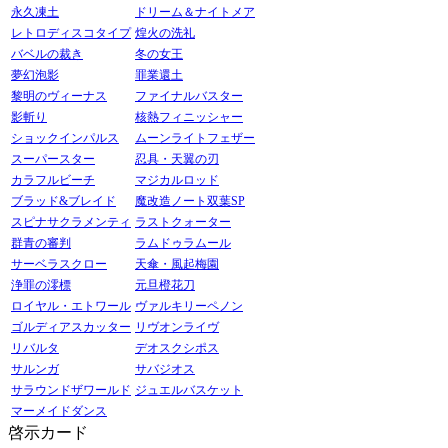
永久凍土
ドリーム＆ナイトメア
レトロディスコタイプ
煌火の洗礼
バベルの裁き
冬の女王
夢幻泡影
罪業還土
黎明のヴィーナス
ファイナルバスター
影斬り
核熱フィニッシャー
ショックインパルス
ムーンライトフェザー
スーパースター
忍具・天翼の刃
カラフルビーチ
マジカルロッド
ブラッド&ブレイド
魔改造ノート双葉SP
スピナサクラメンティ
ラストクォーター
群青の審判
ラムドゥラムール
サーベラスクロー
天傘・風起梅園
浄罪の澪標
元旦橙花刀
ロイヤル・エトワール
ヴァルキリーペノン
ゴルディアスカッター
リヴオンライヴ
リバルタ
デオスクシポス
サルンガ
サバジオス
サラウンドザワールド
ジュエルバスケット
マーメイドダンス
啓示カード