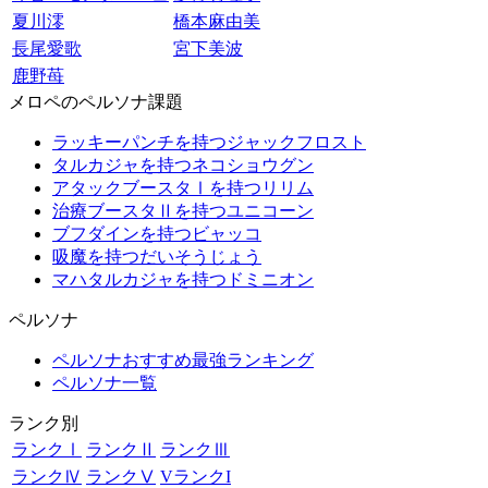
夏川澪
橋本麻由美
長尾愛歌
宮下美波
鹿野苺
メロペのペルソナ課題
ラッキーパンチを持つジャックフロスト
タルカジャを持つネコショウグン
アタックブースタⅠを持つリリム
治療ブースタⅡを持つユニコーン
ブフダインを持つビャッコ
吸魔を持つだいそうじょう
マハタルカジャを持つドミニオン
ペルソナ
ペルソナおすすめ最強ランキング
ペルソナ一覧
ランク別
ランクⅠ
ランクⅡ
ランクⅢ
ランクⅣ
ランクⅤ
VランクI