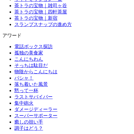
茶トラの宝物｜雑司ヶ谷
茶トラの宝物｜四軒茶屋
茶トラの宝物｜新宿
スランプスナップの進め方
アワード
電話ボックス探訪
孤独の美食家
こんにちわん
そっちは駄目だ
物陰からこんにちは
パシャ！
落ち着いた風景
黙って一杯
ラストサバイバー
集中砲火
ダメージディーラー
スーパーサポーター
癒しの担い手
調子はどう？