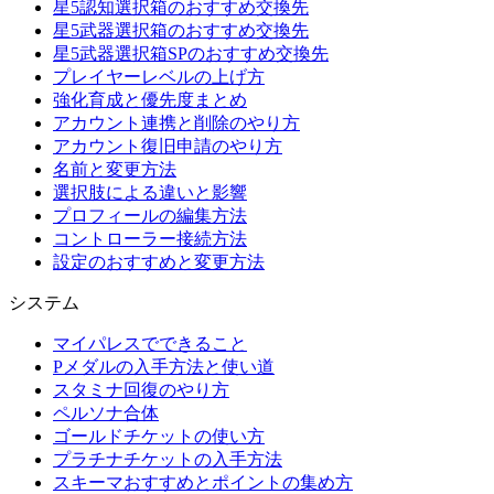
星5認知選択箱のおすすめ交換先
星5武器選択箱のおすすめ交換先
星5武器選択箱SPのおすすめ交換先
プレイヤーレベルの上げ方
強化育成と優先度まとめ
アカウント連携と削除のやり方
アカウント復旧申請のやり方
名前と変更方法
選択肢による違いと影響
プロフィールの編集方法
コントローラー接続方法
設定のおすすめと変更方法
システム
マイパレスでできること
Pメダルの入手方法と使い道
スタミナ回復のやり方
ペルソナ合体
ゴールドチケットの使い方
プラチナチケットの入手方法
スキーマおすすめとポイントの集め方