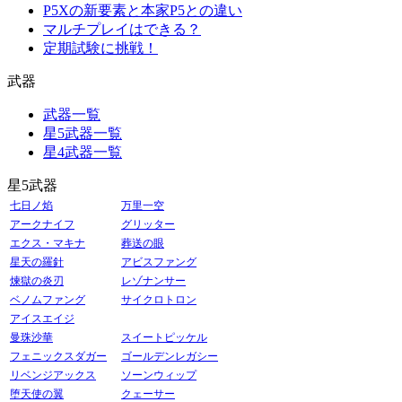
P5Xの新要素と本家P5との違い
マルチプレイはできる？
定期試験に挑戦！
武器
武器一覧
星5武器一覧
星4武器一覧
星5武器
七日ノ焰
万里一空
アークナイフ
グリッター
エクス・マキナ
葬送の眼
星天の羅針
アビスファング
煉獄の炎刃
レゾナンサー
ベノムファング
サイクロトロン
アイスエイジ
曼珠沙華
スイートピッケル
フェニックスダガー
ゴールデンレガシー
リベンジアックス
ソーンウィップ
堕天使の翼
クェーサー