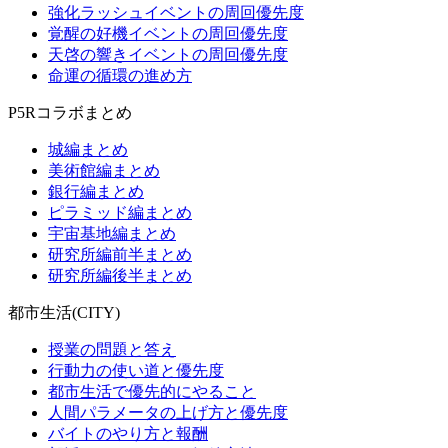
強化ラッシュイベントの周回優先度
覚醒の好機イベントの周回優先度
天啓の響きイベントの周回優先度
命運の循環の進め方
P5Rコラボまとめ
城編まとめ
美術館編まとめ
銀行編まとめ
ピラミッド編まとめ
宇宙基地編まとめ
研究所編前半まとめ
研究所編後半まとめ
都市生活(CITY)
授業の問題と答え
行動力の使い道と優先度
都市生活で優先的にやること
人間パラメータの上げ方と優先度
バイトのやり方と報酬