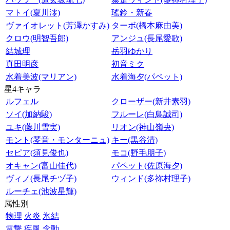
マトイ(夏川澪)
瑤鈴・新春
ヴァイオレット(芳澤かすみ)
ターボ(橋本麻由美)
クロウ(明智吾郎)
アンジュ(長尾愛歌)
結城理
岳羽ゆかり
真田明彦
初音ミク
水着美波(マリアン)
水着海夕(パペット)
星4キャラ
ルフェル
クローザー(新井素羽)
ソイ(加納駿)
フルーレ(白鳥誠司)
ユキ(藤川雪実)
リオン(神山嶺央)
モント(琴音・モンターニュ)
キー(黒谷清)
セピア(須見俊也)
モコ(野毛朋子)
オキャン(富山佳代)
パペット(佐原海夕)
ヴィノ(長尾チヅ子)
ウィンド(多祢村理子)
ルーチェ(池波星輝)
属性別
物理
火炎
氷結
電撃
疾風
念動