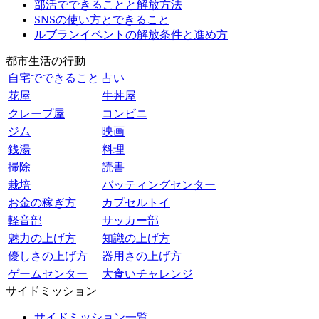
部活でできることと解放方法
SNSの使い方とできること
ルブランイベントの解放条件と進め方
都市生活の行動
自宅でできること
占い
花屋
牛丼屋
クレープ屋
コンビニ
ジム
映画
銭湯
料理
掃除
読書
栽培
バッティングセンター
お金の稼ぎ方
カプセルトイ
軽音部
サッカー部
魅力の上げ方
知識の上げ方
優しさの上げ方
器用さの上げ方
ゲームセンター
大食いチャレンジ
サイドミッション
サイドミッション一覧