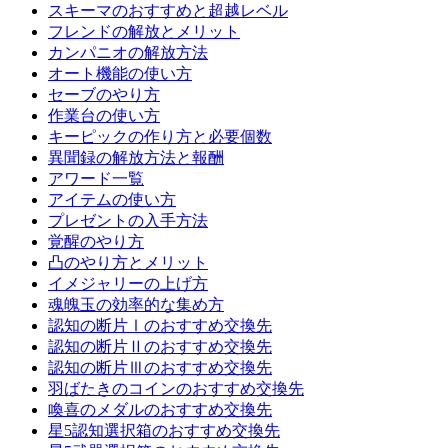
スキーマのおすすめと超越レベル
フレンドの解放とメリット
カンパニオの解放方法
オート機能の使い方
セーブのやり方
作業台の使い方
キーピックの作り方と必要個数
異聞録の解放方法と報酬
アワード一覧
アイテムの使い方
プレゼントの入手方法
覚醒のやり方
凸のやり方とメリット
イメジャリーの上げ方
魂魄玉の効率的な集め方
認知の断片Ⅰのおすすめ交換先
認知の断片Ⅱのおすすめ交換先
認知の断片Ⅲのおすすめ交換先
羽ばたきのコインのおすすめ交換先
喚喜のメダルのおすすめ交換先
星5認知選択箱のおすすめ交換先