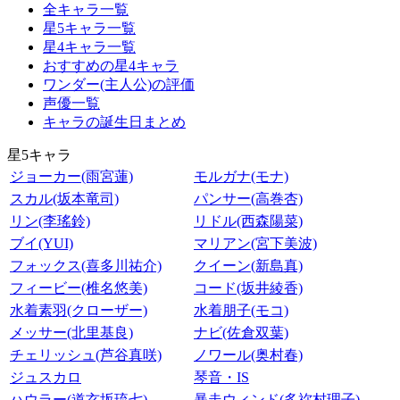
全キャラ一覧
星5キャラ一覧
星4キャラ一覧
おすすめの星4キャラ
ワンダー(主人公)の評価
声優一覧
キャラの誕生日まとめ
星5キャラ
ジョーカー(雨宮蓮)
モルガナ(モナ)
スカル(坂本竜司)
パンサー(高巻杏)
リン(李瑤鈴)
リドル(西森陽菜)
ブイ(YUI)
マリアン(宮下美波)
フォックス(喜多川祐介)
クイーン(新島真)
フィービー(椎名悠美)
コード(坂井綾香)
水着素羽(クローザー)
水着朋子(モコ)
メッサー(北里基良)
ナビ(佐倉双葉)
チェリッシュ(芦谷真咲)
ノワール(奥村春)
ジュスカロ
琴音・IS
ハウラー(道玄坂琉七)
暴走ウィンド(多祢村理子)