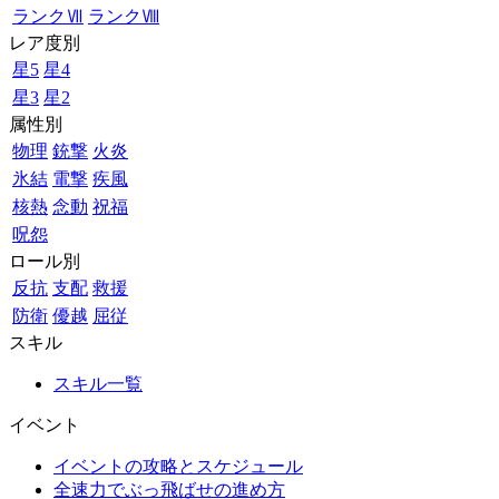
ランクⅦ
ランクⅧ
レア度別
星5
星4
星3
星2
属性別
物理
銃撃
火炎
氷結
電撃
疾風
核熱
念動
祝福
呪怨
ロール別
反抗
支配
救援
防衛
優越
屈従
スキル
スキル一覧
イベント
イベントの攻略とスケジュール
全速力でぶっ飛ばせの進め方