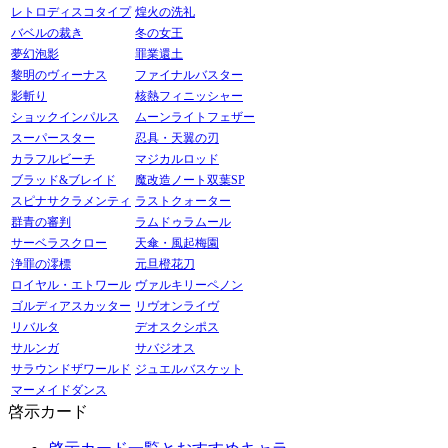
レトロディスコタイプ
煌火の洗礼
バベルの裁き
冬の女王
夢幻泡影
罪業還土
黎明のヴィーナス
ファイナルバスター
影斬り
核熱フィニッシャー
ショックインパルス
ムーンライトフェザー
スーパースター
忍具・天翼の刃
カラフルビーチ
マジカルロッド
ブラッド&ブレイド
魔改造ノート双葉SP
スピナサクラメンティ
ラストクォーター
群青の審判
ラムドゥラムール
サーベラスクロー
天傘・風起梅園
浄罪の澪標
元旦橙花刀
ロイヤル・エトワール
ヴァルキリーペノン
ゴルディアスカッター
リヴオンライヴ
リバルタ
デオスクシポス
サルンガ
サバジオス
サラウンドザワールド
ジュエルバスケット
マーメイドダンス
啓示カード