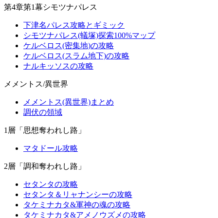
第4章第1幕シモツナパレス
下津名パレス攻略とギミック
シモツナパレス(蟻塚)探索100%マップ
ケルベロス(密集地)の攻略
ケルベロス(スラム地下)の攻略
ナルキッソスの攻略
メメントス/異世界
メメントス(異世界)まとめ
調伏の領域
1層「思想奪われし路」
マタドール攻略
2層「調和奪われし路」
セタンタの攻略
セタンタ＆リャナンシーの攻略
タケミナカタ&軍神の魂の攻略
タケミナカタ&アメノウズメの攻略