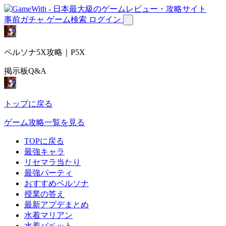
事前ガチャ
ゲーム検索
ログイン
ペルソナ5X攻略｜P5X
掲示板Q&A
トップに戻る
ゲーム攻略一覧を見る
TOPに戻る
最強キャラ
リセマラ当たり
最強パーティ
おすすめペルソナ
授業の答え
最新アプデまとめ
水着マリアン
水着パペット