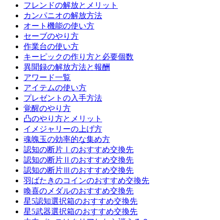
フレンドの解放とメリット
カンパニオの解放方法
オート機能の使い方
セーブのやり方
作業台の使い方
キーピックの作り方と必要個数
異聞録の解放方法と報酬
アワード一覧
アイテムの使い方
プレゼントの入手方法
覚醒のやり方
凸のやり方とメリット
イメジャリーの上げ方
魂魄玉の効率的な集め方
認知の断片Ⅰのおすすめ交換先
認知の断片Ⅱのおすすめ交換先
認知の断片Ⅲのおすすめ交換先
羽ばたきのコインのおすすめ交換先
喚喜のメダルのおすすめ交換先
星5認知選択箱のおすすめ交換先
星5武器選択箱のおすすめ交換先