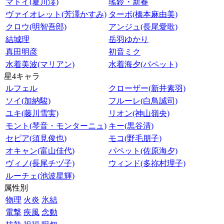
マトイ(夏川澪)
瑤鈴・新春
ヴァイオレット(芳澤かすみ)
ターボ(橋本麻由美)
クロウ(明智吾郎)
アンジュ(長尾愛歌)
結城理
岳羽ゆかり
真田明彦
初音ミク
水着美波(マリアン)
水着海夕(パペット)
星4キャラ
ルフェル
クローザー(新井素羽)
ソイ(加納駿)
フルーレ(白鳥誠司)
ユキ(藤川雪実)
リオン(神山嶺央)
モント(琴音・モンターニュ)
キー(黒谷清)
セピア(須見俊也)
モコ(野毛朋子)
オキャン(富山佳代)
パペット(佐原海夕)
ヴィノ(長尾チヅ子)
ウィンド(多祢村理子)
ルーチェ(池波星輝)
属性別
物理
火炎
氷結
電撃
疾風
念動