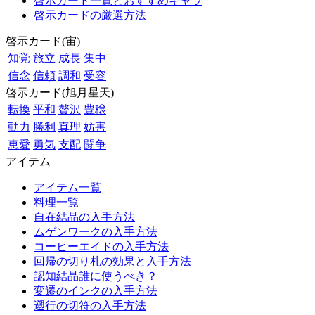
啓示カード一覧とおすすめキャラ
啓示カードの厳選方法
啓示カード(宙)
知覚
旅立
成長
集中
信念
信頼
調和
受容
啓示カード(旭月星天)
転換
平和
贅沢
豊穣
動力
勝利
真理
妨害
恵愛
勇気
支配
闘争
アイテム
アイテム一覧
料理一覧
自在結晶の入手方法
ムゲンワークの入手方法
コーヒーエイドの入手方法
回帰の切り札の効果と入手方法
認知結晶誰に使うべき？
変遷のインクの入手方法
遡行の切符の入手方法