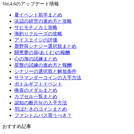
Ver.4.6のアップデート情報
夏イベント前半まとめ
浜辺の経営の進め方と攻略
サヒモチノカミ攻略
海釣りクルーズの攻略
アイスエイジの評価
鹿野苺シナジー選択肢まとめ
閼兇夢の扉(あくむ)の報酬
心の海の試練まとめ
星盤の試練の進め方と報酬
シナジーの選択肢と解放条件
サラマンダーコインの入手方法
ボトルギフトイベント
喚喜のメダルまとめ
カプセル一覧まとめ
認知の断片Ⅳの入手方法
羽ばたきのコインまとめ
ファントムパス買うべき？
おすすめ記事