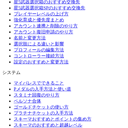
星5武器選択箱のおすすめ交換先
星5武器選択箱SPのおすすめ交換先
プレイヤーレベルの上げ方
強化育成と優先度まとめ
アカウント連携と削除のやり方
アカウント復旧申請のやり方
名前と変更方法
選択肢による違いと影響
プロフィールの編集方法
コントローラー接続方法
設定のおすすめと変更方法
システム
マイパレスでできること
Pメダルの入手方法と使い道
スタミナ回復のやり方
ペルソナ合体
ゴールドチケットの使い方
プラチナチケットの入手方法
スキーマおすすめとポイントの集め方
スキーマのおすすめと超越レベル