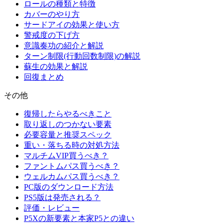
ロールの種類と特徴
カバーのやり方
サードアイの効果と使い方
警戒度の下げ方
意識奏功の紹介と解説
ターン制限(行動回数制限)の解説
蘇生の効果と解説
回復まとめ
その他
復帰したらやるべきこと
取り返しのつかない要素
必要容量と推奨スペック
重い・落ちる時の対処方法
マルチムVIP買うべき？
ファントムパス買うべき？
ウェルカムパス買うべき？
PC版のダウンロード方法
PS5版は発売される？
評価・レビュー
P5Xの新要素と本家P5との違い