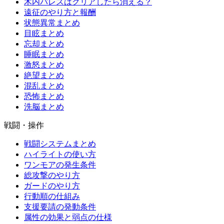
木内パレスはクリアしたら消える？
遠征のやり方と報酬
状態異常まとめ
目眩まとめ
忘却まとめ
睡眠まとめ
激怒まとめ
絶望まとめ
混乱まとめ
恐怖まとめ
洗脳まとめ
戦闘・操作
戦闘システムまとめ
ハイライトの使い方
ワンモアの発生条件
総攻撃のやり方
ガードのやり方
行動順の仕組み
支援要請の発動条件
属性の効果と弱点の仕様