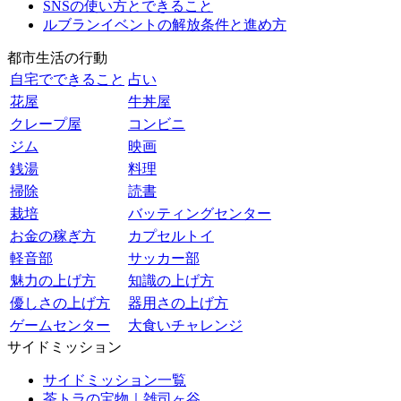
SNSの使い方とできること
ルブランイベントの解放条件と進め方
都市生活の行動
自宅でできること
占い
花屋
牛丼屋
クレープ屋
コンビニ
ジム
映画
銭湯
料理
掃除
読書
栽培
バッティングセンター
お金の稼ぎ方
カプセルトイ
軽音部
サッカー部
魅力の上げ方
知識の上げ方
優しさの上げ方
器用さの上げ方
ゲームセンター
大食いチャレンジ
サイドミッション
サイドミッション一覧
茶トラの宝物｜雑司ヶ谷