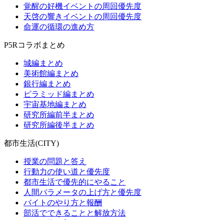
覚醒の好機イベントの周回優先度
天啓の響きイベントの周回優先度
命運の循環の進め方
P5Rコラボまとめ
城編まとめ
美術館編まとめ
銀行編まとめ
ピラミッド編まとめ
宇宙基地編まとめ
研究所編前半まとめ
研究所編後半まとめ
都市生活(CITY)
授業の問題と答え
行動力の使い道と優先度
都市生活で優先的にやること
人間パラメータの上げ方と優先度
バイトのやり方と報酬
部活でできることと解放方法