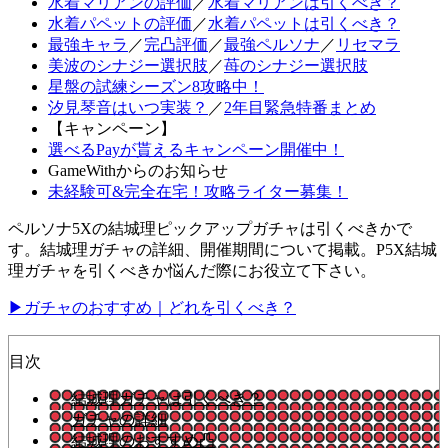
水着マリアンの評価
／
水着マリアンは引くべき？
水着パペットの評価
／
水着パペットは引くべき？
最強キャラ
／
完凸評価
／
最強ペルソナ
／
リセマラ
美波のシナジー選択肢
／
苺のシナジー選択肢
星盤の試練シーズン8攻略中！
汐見琴音はいつ実装？
／
2年目緊急特番まとめ
【キャンペーン】
選べるPayが貰えるキャンペーン開催中！
GameWithからのお知らせ
未経験可&完全在宅！攻略ライター募集！
ペルソナ5Xの結城理ピックアップガチャは引くべきかで
す。結城理ガチャの詳細、開催期間について掲載。P5X結城
理ガチャを引くべきか悩んだ際にお役立て下さい。
▶ガチャのおすすめ｜どれを引くべき？
目次
結城理ガチャは引くべき？
ガチャの詳細
結城理のおすすめ凸