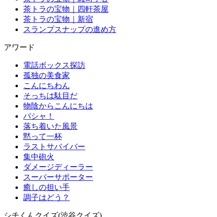
茶トラの宝物｜四軒茶屋
茶トラの宝物｜新宿
スランプスナップの進め方
アワード
電話ボックス探訪
孤独の美食家
こんにちわん
そっちは駄目だ
物陰からこんにちは
パシャ！
落ち着いた風景
黙って一杯
ラストサバイバー
集中砲火
ダメージディーラー
スーパーサポーター
癒しの担い手
調子はどう？
シチくんクイズ(渋谷クイズ)