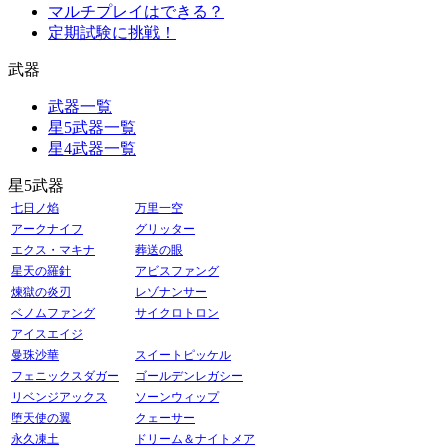
マルチプレイはできる？
定期試験に挑戦！
武器
武器一覧
星5武器一覧
星4武器一覧
星5武器
七日ノ焰
万里一空
アークナイフ
グリッター
エクス・マキナ
葬送の眼
星天の羅針
アビスファング
煉獄の炎刃
レゾナンサー
ベノムファング
サイクロトロン
アイスエイジ
曼珠沙華
スイートピッケル
フェニックスダガー
ゴールデンレガシー
リベンジアックス
ソーンウィップ
堕天使の翼
クェーサー
永久凍土
ドリーム＆ナイトメア