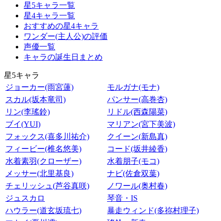
星5キャラ一覧
星4キャラ一覧
おすすめの星4キャラ
ワンダー(主人公)の評価
声優一覧
キャラの誕生日まとめ
星5キャラ
ジョーカー(雨宮蓮)
モルガナ(モナ)
スカル(坂本竜司)
パンサー(高巻杏)
リン(李瑤鈴)
リドル(西森陽菜)
ブイ(YUI)
マリアン(宮下美波)
フォックス(喜多川祐介)
クイーン(新島真)
フィービー(椎名悠美)
コード(坂井綾香)
水着素羽(クローザー)
水着朋子(モコ)
メッサー(北里基良)
ナビ(佐倉双葉)
チェリッシュ(芦谷真咲)
ノワール(奥村春)
ジュスカロ
琴音・IS
ハウラー(道玄坂琉七)
暴走ウィンド(多祢村理子)