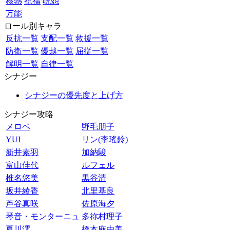
核熱
祝福
呪怨
万能
ロール別キャラ
反抗一覧
支配一覧
救援一覧
防衛一覧
優越一覧
屈従一覧
解明一覧
自律一覧
シナジー
シナジーの優先度と上げ方
シナジー攻略
メロペ
野毛朋子
YUI
リン(李瑤鈴)
新井素羽
加納駿
富山佳代
ルフェル
椎名悠美
黒谷清
坂井綾香
北里基良
芦谷真咲
佐原海夕
琴音・モンターニュ
多祢村理子
夏川澪
橋本麻由美