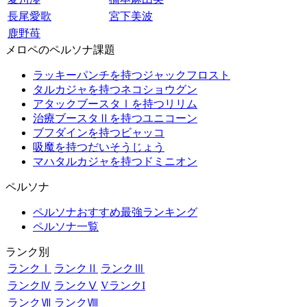
長尾愛歌
宮下美波
鹿野苺
メロペのペルソナ課題
ラッキーパンチを持つジャックフロスト
タルカジャを持つネコショウグン
アタックブースタⅠを持つリリム
治療ブースタⅡを持つユニコーン
ブフダインを持つビャッコ
吸魔を持つだいそうじょう
マハタルカジャを持つドミニオン
ペルソナ
ペルソナおすすめ最強ランキング
ペルソナ一覧
ランク別
ランクⅠ
ランクⅡ
ランクⅢ
ランクⅣ
ランクⅤ
VランクI
ランクⅦ
ランクⅧ