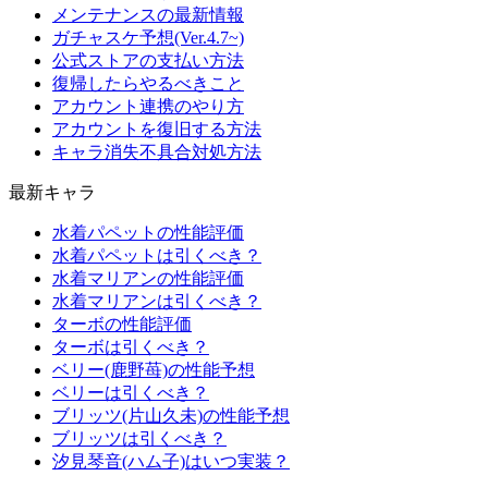
メンテナンスの最新情報
ガチャスケ予想(Ver.4.7~)
公式ストアの支払い方法
復帰したらやるべきこと
アカウント連携のやり方
アカウントを復旧する方法
キャラ消失不具合対処方法
最新キャラ
水着パペットの性能評価
水着パペットは引くべき？
水着マリアンの性能評価
水着マリアンは引くべき？
ターボの性能評価
ターボは引くべき？
ベリー(鹿野苺)の性能予想
ベリーは引くべき？
ブリッツ(片山久未)の性能予想
ブリッツは引くべき？
汐見琴音(ハム子)はいつ実装？