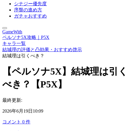
シナジー優先度
序盤の進め方
ガチャおすすめ
GameWith
ペルソナ5X攻略｜P5X
キャラ一覧
結城理の評価と凸効果・おすすめ啓示
結城理は引くべき？
【ペルソナ5X】結城理は引く
べき？【P5X】
最終更新:
2026年6月19日10:09
コメント
0
件