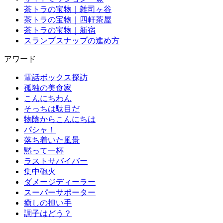
茶トラの宝物｜雑司ヶ谷
茶トラの宝物｜四軒茶屋
茶トラの宝物｜新宿
スランプスナップの進め方
アワード
電話ボックス探訪
孤独の美食家
こんにちわん
そっちは駄目だ
物陰からこんにちは
パシャ！
落ち着いた風景
黙って一杯
ラストサバイバー
集中砲火
ダメージディーラー
スーパーサポーター
癒しの担い手
調子はどう？