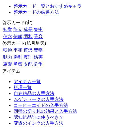
啓示カード一覧とおすすめキャラ
啓示カードの厳選方法
啓示カード(宙)
知覚
旅立
成長
集中
信念
信頼
調和
受容
啓示カード(旭月星天)
転換
平和
贅沢
豊穣
動力
勝利
真理
妨害
恵愛
勇気
支配
闘争
アイテム
アイテム一覧
料理一覧
自在結晶の入手方法
ムゲンワークの入手方法
コーヒーエイドの入手方法
回帰の切り札の効果と入手方法
認知結晶誰に使うべき？
変遷のインクの入手方法