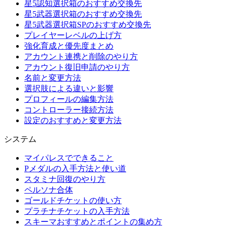
星5認知選択箱のおすすめ交換先
星5武器選択箱のおすすめ交換先
星5武器選択箱SPのおすすめ交換先
プレイヤーレベルの上げ方
強化育成と優先度まとめ
アカウント連携と削除のやり方
アカウント復旧申請のやり方
名前と変更方法
選択肢による違いと影響
プロフィールの編集方法
コントローラー接続方法
設定のおすすめと変更方法
システム
マイパレスでできること
Pメダルの入手方法と使い道
スタミナ回復のやり方
ペルソナ合体
ゴールドチケットの使い方
プラチナチケットの入手方法
スキーマおすすめとポイントの集め方