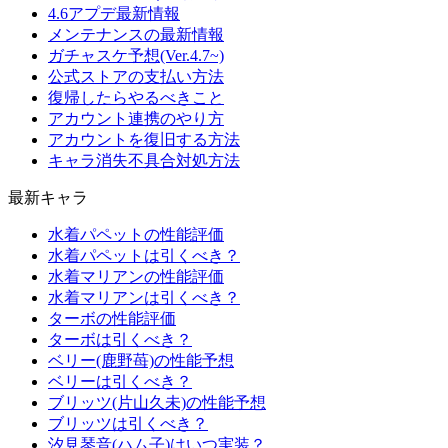
4.6アプデ最新情報
メンテナンスの最新情報
ガチャスケ予想(Ver.4.7~)
公式ストアの支払い方法
復帰したらやるべきこと
アカウント連携のやり方
アカウントを復旧する方法
キャラ消失不具合対処方法
最新キャラ
水着パペットの性能評価
水着パペットは引くべき？
水着マリアンの性能評価
水着マリアンは引くべき？
ターボの性能評価
ターボは引くべき？
ベリー(鹿野苺)の性能予想
ベリーは引くべき？
ブリッツ(片山久未)の性能予想
ブリッツは引くべき？
汐見琴音(ハム子)はいつ実装？