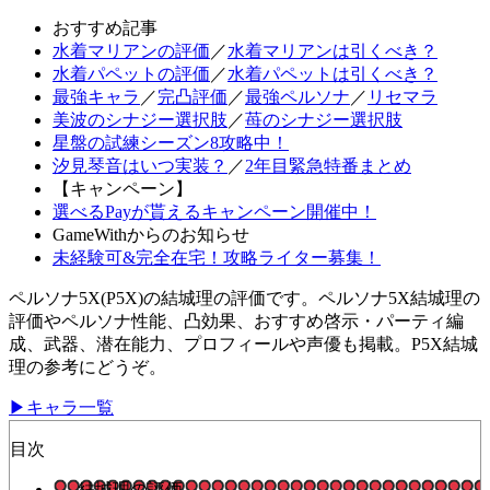
おすすめ記事
水着マリアンの評価
／
水着マリアンは引くべき？
水着パペットの評価
／
水着パペットは引くべき？
最強キャラ
／
完凸評価
／
最強ペルソナ
／
リセマラ
美波のシナジー選択肢
／
苺のシナジー選択肢
星盤の試練シーズン8攻略中！
汐見琴音はいつ実装？
／
2年目緊急特番まとめ
【キャンペーン】
選べるPayが貰えるキャンペーン開催中！
GameWithからのお知らせ
未経験可&完全在宅！攻略ライター募集！
ペルソナ5X(P5X)の結城理の評価です。ペルソナ5X結城理の
評価やペルソナ性能、凸効果、おすすめ啓示・パーティ編
成、武器、潜在能力、プロフィールや声優も掲載。P5X結城
理の参考にどうぞ。
▶キャラ一覧
目次
結城理の評価