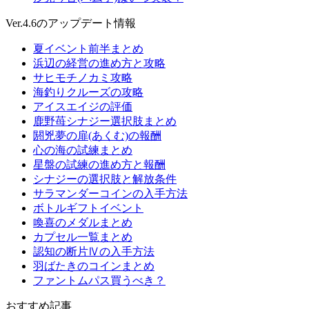
Ver.4.6のアップデート情報
夏イベント前半まとめ
浜辺の経営の進め方と攻略
サヒモチノカミ攻略
海釣りクルーズの攻略
アイスエイジの評価
鹿野苺シナジー選択肢まとめ
閼兇夢の扉(あくむ)の報酬
心の海の試練まとめ
星盤の試練の進め方と報酬
シナジーの選択肢と解放条件
サラマンダーコインの入手方法
ボトルギフトイベント
喚喜のメダルまとめ
カプセル一覧まとめ
認知の断片Ⅳの入手方法
羽ばたきのコインまとめ
ファントムパス買うべき？
おすすめ記事