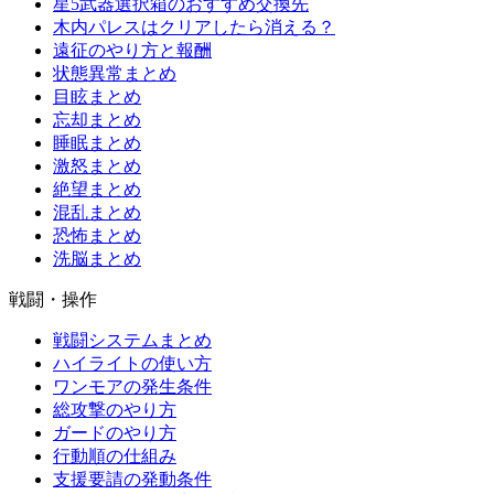
星5武器選択箱のおすすめ交換先
木内パレスはクリアしたら消える？
遠征のやり方と報酬
状態異常まとめ
目眩まとめ
忘却まとめ
睡眠まとめ
激怒まとめ
絶望まとめ
混乱まとめ
恐怖まとめ
洗脳まとめ
戦闘・操作
戦闘システムまとめ
ハイライトの使い方
ワンモアの発生条件
総攻撃のやり方
ガードのやり方
行動順の仕組み
支援要請の発動条件