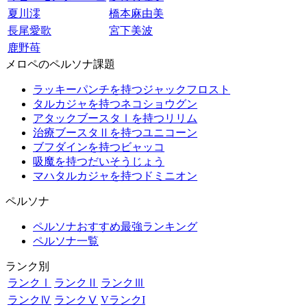
夏川澪
橋本麻由美
長尾愛歌
宮下美波
鹿野苺
メロペのペルソナ課題
ラッキーパンチを持つジャックフロスト
タルカジャを持つネコショウグン
アタックブースタⅠを持つリリム
治療ブースタⅡを持つユニコーン
ブフダインを持つビャッコ
吸魔を持つだいそうじょう
マハタルカジャを持つドミニオン
ペルソナ
ペルソナおすすめ最強ランキング
ペルソナ一覧
ランク別
ランクⅠ
ランクⅡ
ランクⅢ
ランクⅣ
ランクⅤ
VランクI