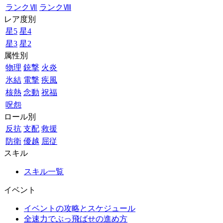
ランクⅦ
ランクⅧ
レア度別
星5
星4
星3
星2
属性別
物理
銃撃
火炎
氷結
電撃
疾風
核熱
念動
祝福
呪怨
ロール別
反抗
支配
救援
防衛
優越
屈従
スキル
スキル一覧
イベント
イベントの攻略とスケジュール
全速力でぶっ飛ばせの進め方