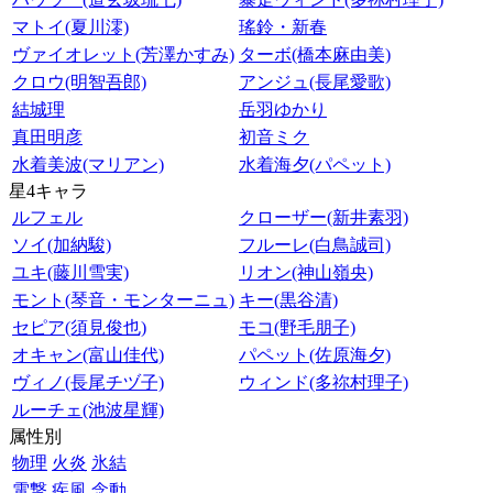
マトイ(夏川澪)
瑤鈴・新春
ヴァイオレット(芳澤かすみ)
ターボ(橋本麻由美)
クロウ(明智吾郎)
アンジュ(長尾愛歌)
結城理
岳羽ゆかり
真田明彦
初音ミク
水着美波(マリアン)
水着海夕(パペット)
星4キャラ
ルフェル
クローザー(新井素羽)
ソイ(加納駿)
フルーレ(白鳥誠司)
ユキ(藤川雪実)
リオン(神山嶺央)
モント(琴音・モンターニュ)
キー(黒谷清)
セピア(須見俊也)
モコ(野毛朋子)
オキャン(富山佳代)
パペット(佐原海夕)
ヴィノ(長尾チヅ子)
ウィンド(多祢村理子)
ルーチェ(池波星輝)
属性別
物理
火炎
氷結
電撃
疾風
念動