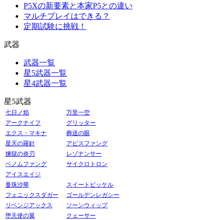
P5Xの新要素と本家P5との違い
マルチプレイはできる？
定期試験に挑戦！
武器
武器一覧
星5武器一覧
星4武器一覧
星5武器
七日ノ焰
万里一空
アークナイフ
グリッター
エクス・マキナ
葬送の眼
星天の羅針
アビスファング
煉獄の炎刃
レゾナンサー
ベノムファング
サイクロトロン
アイスエイジ
曼珠沙華
スイートピッケル
フェニックスダガー
ゴールデンレガシー
リベンジアックス
ソーンウィップ
堕天使の翼
クェーサー