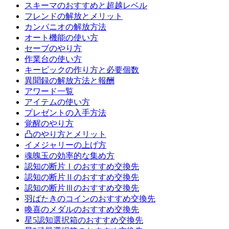
スキーマのおすすめと超越レベル
フレンドの解放とメリット
カンパニオの解放方法
オート機能の使い方
セーブのやり方
作業台の使い方
キーピックの作り方と必要個数
異聞録の解放方法と報酬
アワード一覧
アイテムの使い方
プレゼントの入手方法
覚醒のやり方
凸のやり方とメリット
イメジャリーの上げ方
魂魄玉の効率的な集め方
認知の断片Ⅰのおすすめ交換先
認知の断片Ⅱのおすすめ交換先
認知の断片Ⅲのおすすめ交換先
羽ばたきのコインのおすすめ交換先
喚喜のメダルのおすすめ交換先
星5認知選択箱のおすすめ交換先