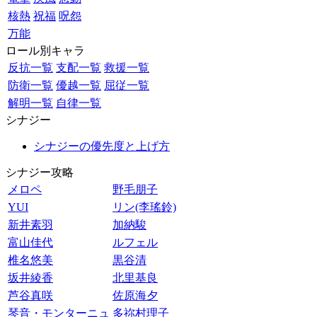
核熱
祝福
呪怨
万能
ロール別キャラ
反抗一覧
支配一覧
救援一覧
防衛一覧
優越一覧
屈従一覧
解明一覧
自律一覧
シナジー
シナジーの優先度と上げ方
シナジー攻略
メロペ
野毛朋子
YUI
リン(李瑤鈴)
新井素羽
加納駿
富山佳代
ルフェル
椎名悠美
黒谷清
坂井綾香
北里基良
芦谷真咲
佐原海夕
琴音・モンターニュ
多祢村理子