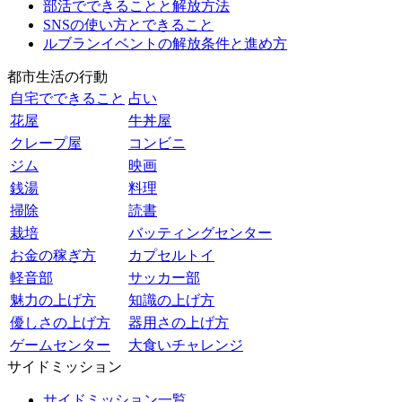
部活でできることと解放方法
SNSの使い方とできること
ルブランイベントの解放条件と進め方
都市生活の行動
自宅でできること
占い
花屋
牛丼屋
クレープ屋
コンビニ
ジム
映画
銭湯
料理
掃除
読書
栽培
バッティングセンター
お金の稼ぎ方
カプセルトイ
軽音部
サッカー部
魅力の上げ方
知識の上げ方
優しさの上げ方
器用さの上げ方
ゲームセンター
大食いチャレンジ
サイドミッション
サイドミッション一覧