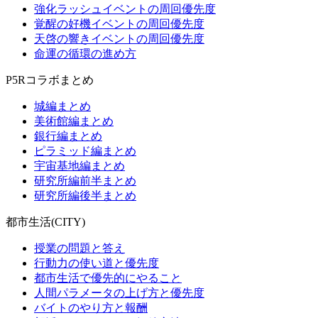
強化ラッシュイベントの周回優先度
覚醒の好機イベントの周回優先度
天啓の響きイベントの周回優先度
命運の循環の進め方
P5Rコラボまとめ
城編まとめ
美術館編まとめ
銀行編まとめ
ピラミッド編まとめ
宇宙基地編まとめ
研究所編前半まとめ
研究所編後半まとめ
都市生活(CITY)
授業の問題と答え
行動力の使い道と優先度
都市生活で優先的にやること
人間パラメータの上げ方と優先度
バイトのやり方と報酬