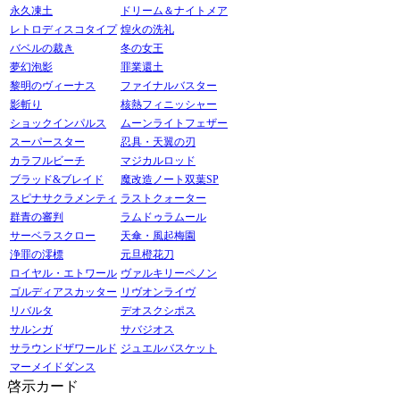
永久凍土
ドリーム＆ナイトメア
レトロディスコタイプ
煌火の洗礼
バベルの裁き
冬の女王
夢幻泡影
罪業還土
黎明のヴィーナス
ファイナルバスター
影斬り
核熱フィニッシャー
ショックインパルス
ムーンライトフェザー
スーパースター
忍具・天翼の刃
カラフルビーチ
マジカルロッド
ブラッド&ブレイド
魔改造ノート双葉SP
スピナサクラメンティ
ラストクォーター
群青の審判
ラムドゥラムール
サーベラスクロー
天傘・風起梅園
浄罪の澪標
元旦橙花刀
ロイヤル・エトワール
ヴァルキリーペノン
ゴルディアスカッター
リヴオンライヴ
リバルタ
デオスクシポス
サルンガ
サバジオス
サラウンドザワールド
ジュエルバスケット
マーメイドダンス
啓示カード