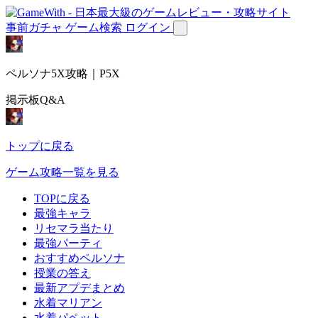
事前ガチャ
ゲーム検索
ログイン
ペルソナ5X攻略｜P5X
掲示板Q&A
トップに戻る
ゲーム攻略一覧を見る
TOPに戻る
最強キャラ
リセマラ当たり
最強パーティ
おすすめペルソナ
授業の答え
最新アプデまとめ
水着マリアン
水着パペット