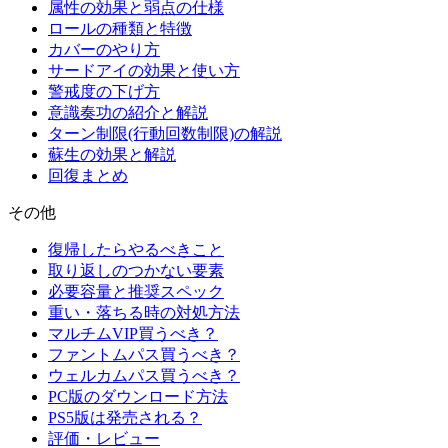
属性の効果と弱点の仕様
ロールの種類と特徴
カバーのやり方
サードアイの効果と使い方
警戒度の下げ方
意識奏功の紹介と解説
ターン制限(行動回数制限)の解説
蘇生の効果と解説
回復まとめ
その他
復帰したらやるべきこと
取り返しのつかない要素
必要容量と推奨スペック
重い・落ちる時の対処方法
マルチムVIP買うべき？
ファントムパス買うべき？
ウェルカムパス買うべき？
PC版のダウンロード方法
PS5版は発売される？
評価・レビュー