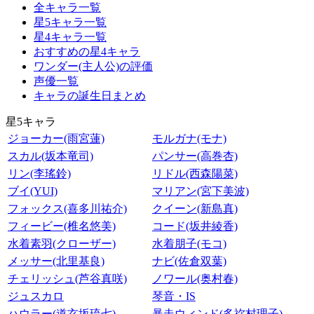
全キャラ一覧
星5キャラ一覧
星4キャラ一覧
おすすめの星4キャラ
ワンダー(主人公)の評価
声優一覧
キャラの誕生日まとめ
星5キャラ
ジョーカー(雨宮蓮)
モルガナ(モナ)
スカル(坂本竜司)
パンサー(高巻杏)
リン(李瑤鈴)
リドル(西森陽菜)
ブイ(YUI)
マリアン(宮下美波)
フォックス(喜多川祐介)
クイーン(新島真)
フィービー(椎名悠美)
コード(坂井綾香)
水着素羽(クローザー)
水着朋子(モコ)
メッサー(北里基良)
ナビ(佐倉双葉)
チェリッシュ(芦谷真咲)
ノワール(奥村春)
ジュスカロ
琴音・IS
ハウラー(道玄坂琉七)
暴走ウィンド(多祢村理子)