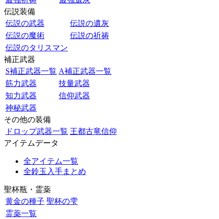
伝説装備
伝説の武器
伝説の遺灰
伝説の魔術
伝説の祈祷
伝説のタリスマン
補正武器
S補正武器一覧
A補正武器一覧
筋力武器
技量武器
知力武器
信仰武器
神秘武器
その他の装備
ドロップ武器一覧
王都古竜信仰
アイテムデータ
全アイテム一覧
全鈴玉入手まとめ
聖杯瓶・霊薬
黄金の種子
聖杯の雫
霊薬一覧