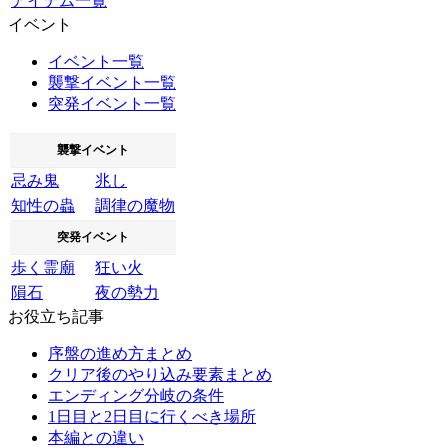
アイテム一覧
イベント
イベント一覧
襲撃イベント一覧
突発イベント一覧
襲撃イベント
忌み鬼
兆し
知性の蟲
調律の魔物
突発イベント
歩く霊廟
狂い火
隕石
夜の勢力
お役立ち記事
序盤の進め方まとめ
クリア後のやり込み要素まとめ
エンディング分岐の条件
1日目と2日目に行くべき場所
本編との違い