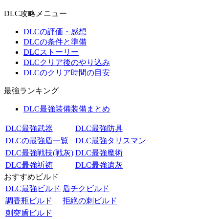
DLC攻略メニュー
DLCの評価・感想
DLCの条件と準備
DLCストーリー
DLCクリア後のやり込み
DLCのクリア時間の目安
最強ランキング
DLC最強装備装備まとめ
DLC最強武器
DLC最強防具
DLCの最強盾一覧
DLC最強タリスマン
DLC最強戦技(戦灰)
DLC最強魔術
DLC最強祈祷
DLC最強遺灰
おすすめビルド
DLC最強ビルド
盾チクビルド
調香瓶ビルド
拒絶の刺ビルド
刺突盾ビルド