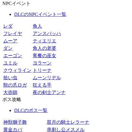
NPCイベント
DLCのNPCイベント一覧
レダ
角人
フレイヤ
アンスバッハ
ムーア
ティエリエ
ダン
角人の老婆
エーゴン
竜餐の巫女
ユミル
ヨラーン
クウィライン
トリーナ
拾い虫
ムーンリデル
獣の爪ロガ
狂える手
大壺師
夜の剣士アンナ
ボス攻略
DLCのボス一覧
神獣獅子舞
双月の騎士レラーナ
黄金カバ
串刺し公メスメル