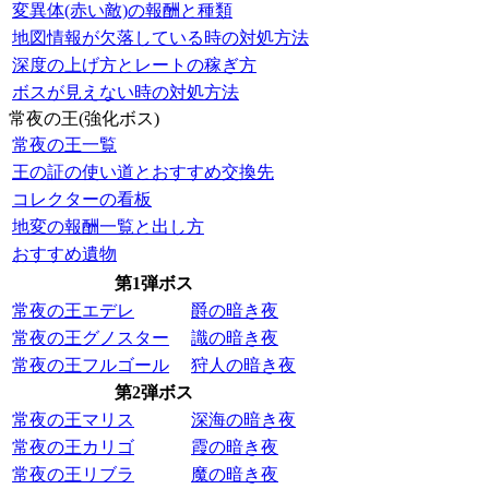
変異体(赤い敵)の報酬と種類
地図情報が欠落している時の対処方法
深度の上げ方とレートの稼ぎ方
ボスが見えない時の対処方法
常夜の王(強化ボス)
常夜の王一覧
王の証の使い道とおすすめ交換先
コレクターの看板
地変の報酬一覧と出し方
おすすめ遺物
第1弾ボス
常夜の王エデレ
爵の暗き夜
常夜の王グノスター
識の暗き夜
常夜の王フルゴール
狩人の暗き夜
第2弾ボス
常夜の王マリス
深海の暗き夜
常夜の王カリゴ
霞の暗き夜
常夜の王リブラ
魔の暗き夜