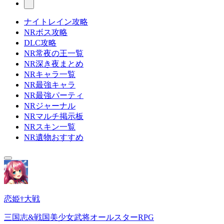
ナイトレイン攻略
NRボス攻略
DLC攻略
NR常夜の王一覧
NR深き夜まとめ
NRキャラ一覧
NR最強キャラ
NR最強パーティ
NRジャーナル
NRマルチ掲示板
NRスキン一覧
NR遺物おすすめ
恋姫†大戦
三国志&戦国美少女武将オールスターRPG