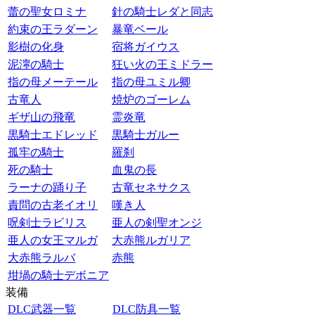
蕾の聖女ロミナ
針の騎士レダと同志
約束の王ラダーン
暴竜ベール
影樹の化身
宿将ガイウス
泥濘の騎士
狂い火の王ミドラー
指の母メーテール
指の母ユミル卿
古竜人
焼炉のゴーレム
ギザ山の飛竜
霊炎竜
黒騎士エドレッド
黒騎士ガルー
孤牢の騎士
羅刹
死の騎士
血鬼の長
ラーナの踊り子
古竜セネサクス
責問の古老イオリ
嘆き人
呪剣士ラビリス
亜人の剣聖オンジ
亜人の女王マルガ
大赤熊ルガリア
大赤熊ラルバ
赤熊
坩堝の騎士デボニア
装備
DLC武器一覧
DLC防具一覧