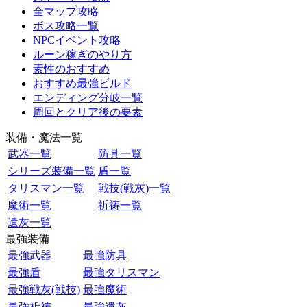
全マップ攻略
ボス攻略一覧
NPCイベント攻略
ルーン稼ぎのやり方
素性のおすすめ
おすすめ最強ビルド
エンディング分岐一覧
周回とクリア後の要素
装備・魔法一覧
武器一覧
防具一覧
シリーズ装備一覧
盾一覧
タリスマン一覧
戦技(戦灰)一覧
魔術一覧
祈祷一覧
遺灰一覧
最強装備
最強武器
最強防具
最強盾
最強タリスマン
最強戦灰(戦技)
最強魔術
最強祈祷
最強遺灰