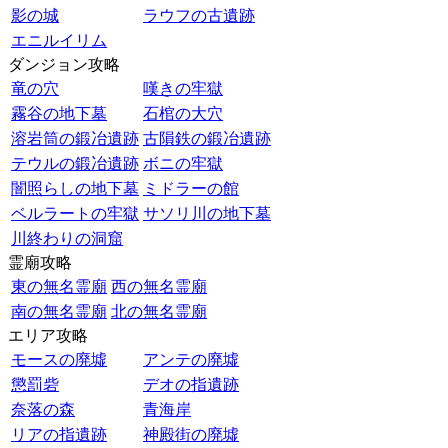
影の城
ラウフの古遺跡
エニルイリム
ダンジョン攻略
竜の穴
嘆きの牢獄
霧谷の地下墓
石棺の大穴
溶岩筒の鍛冶遺跡
古隕鉄の鍛冶遺跡
テウルの鍛冶遺跡
ボニの牢獄
闇照らしの地下墓
ミドラーの館
ベルラートの牢獄
サソリ川の地下墓
川終わりの洞窟
霊廟攻略
東の無名霊廟
西の無名霊廟
南の無名霊廟
北の無名霊廟
エリア攻略
モースの廃墟
アンテの廃墟
懲罰砦
デオの指遺跡
奈落の森
青海岸
リアの指遺跡
神殿街の廃墟