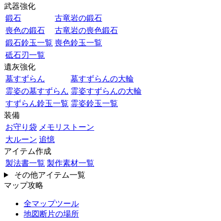
武器強化
鍛石
古竜岩の鍛石
喪色の鍛石
古竜岩の喪色鍛石
鍛石鈴玉一覧
喪色鈴玉一覧
砥石刃一覧
遺灰強化
墓すずらん
墓すずらんの大輪
霊姿の墓すずらん
霊姿すずらんの大輪
すずらん鈴玉一覧
霊姿鈴玉一覧
装備
お守り袋
メモリストーン
大ルーン
追憶
アイテム作成
製法書一覧
製作素材一覧
その他アイテム一覧
マップ攻略
全マップツール
地図断片の場所