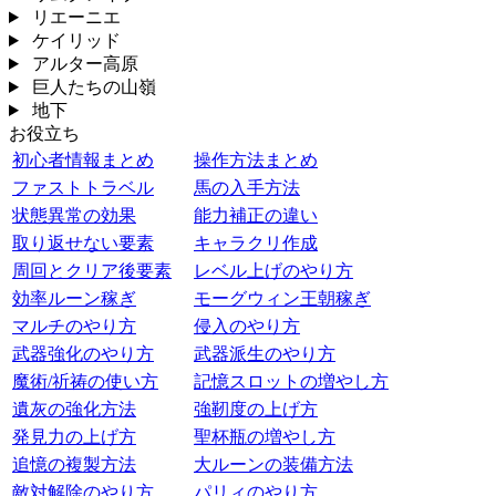
リエーニエ
ケイリッド
アルター高原
巨人たちの山嶺
地下
お役立ち
初心者情報まとめ
操作方法まとめ
ファストトラベル
馬の入手方法
状態異常の効果
能力補正の違い
取り返せない要素
キャラクリ作成
周回とクリア後要素
レベル上げのやり方
効率ルーン稼ぎ
モーグウィン王朝稼ぎ
マルチのやり方
侵入のやり方
武器強化のやり方
武器派生のやり方
魔術/祈祷の使い方
記憶スロットの増やし方
遺灰の強化方法
強靭度の上げ方
発見力の上げ方
聖杯瓶の増やし方
追憶の複製方法
大ルーンの装備方法
敵対解除のやり方
パリィのやり方