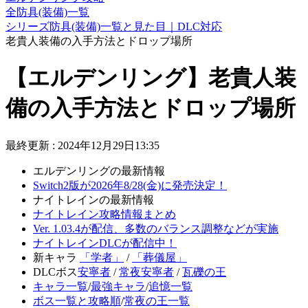
全防具(装備)一覧
シリーズ防具(装備)一覧と見た目｜DLC対応
老貴人装備の入手方法とドロップ場所
【エルデンリング】老貴人装
備の入手方法とドロップ場所
最終更新 :
2024年12月29日13:35
エルデンリングの最新情報
Switch2版が2026年8/28(金)に発売決定！
ナイトレインの最新情報
ナイトレイン攻略情報まとめ
Ver. 1.03.4が配信、多数のバランス調整などが実施
ナイトレインDLCが配信中！
新キャラ
「学者」
/
「葬儀屋」
DLCボス
安寧者
/
常夜安寧者
/
瓦礫の王
キャラ一覧
/
最強キャラ
/
追憶一覧
ボス一覧と攻略順
/
常夜の王一覧