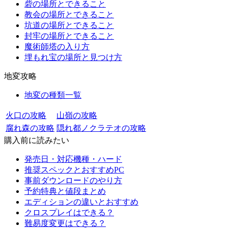
砦の場所とできること
教会の場所とできること
坑道の場所とできること
封牢の場所とできること
魔術師塔の入り方
埋もれ宝の場所と見つけ方
地変攻略
地変の種類一覧
火口の攻略
山嶺の攻略
腐れ森の攻略
隠れ都ノクラテオの攻略
購入前に読みたい
発売日・対応機種・ハード
推奨スペックとおすすめPC
事前ダウンロードのやり方
予約特典と値段まとめ
エディションの違いとおすすめ
クロスプレイはできる？
難易度変更はできる？