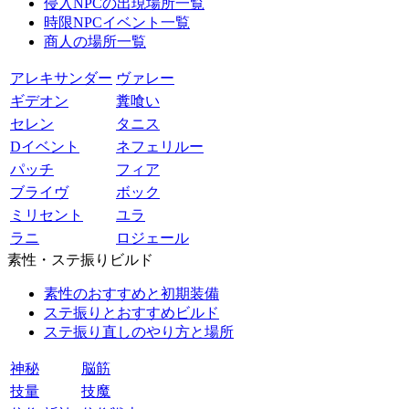
侵入NPCの出現場所一覧
時限NPCイベント一覧
商人の場所一覧
アレキサンダー
ヴァレー
ギデオン
糞喰い
セレン
タニス
Dイベント
ネフェリルー
パッチ
フィア
ブライヴ
ボック
ミリセント
ユラ
ラニ
ロジェール
素性・ステ振りビルド
素性のおすすめと初期装備
ステ振りとおすすめビルド
ステ振り直しのやり方と場所
神秘
脳筋
技量
技魔