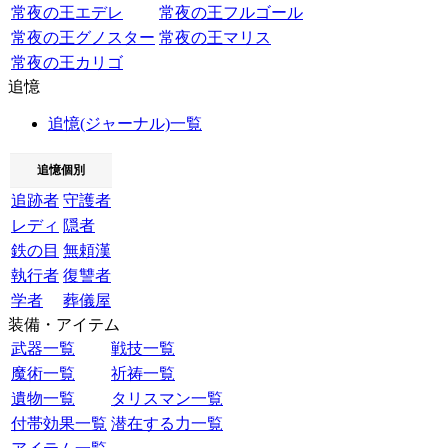
常夜の王エデレ
常夜の王フルゴール
常夜の王グノスター
常夜の王マリス
常夜の王カリゴ
追憶
追憶(ジャーナル)一覧
追憶個別
追跡者
守護者
レディ
隠者
鉄の目
無頼漢
執行者
復讐者
学者
葬儀屋
装備・アイテム
武器一覧
戦技一覧
魔術一覧
祈祷一覧
遺物一覧
タリスマン一覧
付帯効果一覧
潜在する力一覧