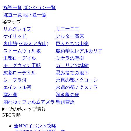
祝福一覧
ダンジョン一覧
坑道一覧
地下墓一覧
各マップ
リムグレイブ
リエーニエ
ケイリッド
アルター高原
火山館(ゲルミア火山)
巨人たちの山嶺
ストームヴィル城
魔術学院レアルカリア
王都ローデイル
ミケラの聖樹
モーグウィン王朝
カーリアの城館
灰都ローデイル
忌み捨ての地下
シーフラ河
永遠の都ノクローン
エインセル河
永遠の都ノクステラ
腐れ湖
深き根の底
崩れゆくファルムアズラ
聖別雪原
その他マップ情報
NPC攻略
全NPCイベント攻略