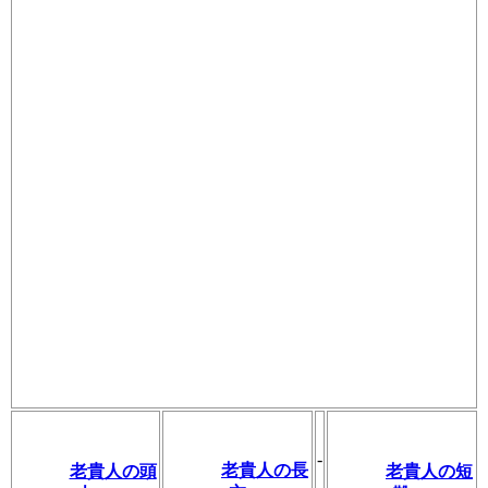
-
老貴人の長
老貴人の頭
老貴人の短