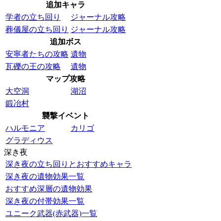
追加キャラ
学者の立ち回り
ジャーナル攻略
葬儀屋の立ち回り
ジャーナル攻略
追加ボス
安寧者たちの攻略
遺物
瓦礫の王の攻略
遺物
マップ攻略
大空洞
湖沼
鍛冶村
襲撃イベント
ハルモニア
カリゴ
グラディウス
深き夜
深き夜の立ち回りとおすすめキャラ
深き夜の遺物効果一覧
おすすめ深層の遺物効果
深き夜の付帯効果一覧
ユニーク武器(赤武器)一覧