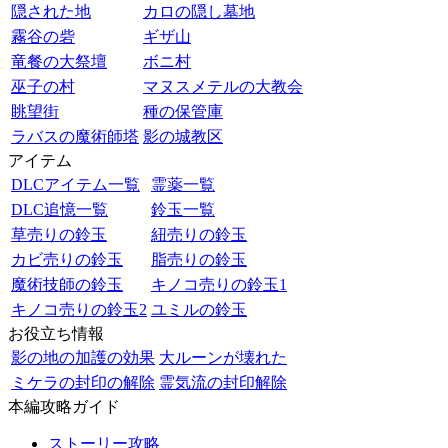
隠された地
カロの隠し墓地
霧谷の砦
ギザ山
竜餐の大祭壇
ボニ村
巫子の村
マヌスメテルの大教会
眺望街
種の保管庫
ラバスの魔術師塔
影の城教区
アイテム
DLCアイテム一覧
霊薬一覧
DLC追憶一覧
鈴玉一覧
草売りの鈴玉
紐売りの鈴玉
カビ売りの鈴玉
脂売りの鈴玉
魔術技師の鈴玉
キノコ売りの鈴玉1
キノコ売りの鈴玉2
ユミルの鈴玉
お役立ち情報
影の地の加護の効果
大ルーンが壊れた
ミケラの封印の解除
霊気流の封印解除
本編攻略ガイド
ストーリー攻略