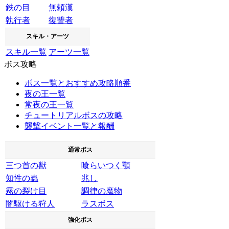
鉄の目
無頼漢
執行者
復讐者
スキル・アーツ
スキル一覧
アーツ一覧
ボス攻略
ボス一覧とおすすめ攻略順番
夜の王一覧
常夜の王一覧
チュートリアルボスの攻略
襲撃イベント一覧と報酬
通常ボス
三つ首の獣
喰らいつく顎
知性の蟲
兆し
霧の裂け目
調律の魔物
闇駆ける狩人
ラスボス
強化ボス