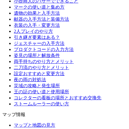
小壺商人のバザーでできること
マークの使い道と集め方
遺物の効果と入手方法
献器の入手方法と装備方法
衣装の入手・変更方法
2人プレイのやり方
引き継ぎ要素はある？
ジェスチャーの入手方法
プロダクトコードの入力方法
姿見の場所と解放条件
両手持ちのやり方とメリット
二刀流のやり方とメリット
設定おすすめと変更方法
夜の雨の対処法
災域の攻略と発生場所
王の証の使い道と使用場所
コレクターの看板の場所とおすすめ交換先
ストームルーラーの使い方
マップ情報
マップと地図の見方