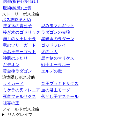
信仰(祈祷)
信仰戦士
魔術(純魔)
上質
ストーリーボス攻略
ボス攻略まとめ
接ぎ木の貴公子
忌み鬼マルギット
接ぎ木のゴドリック
ラダゴンの赤狼
満月の女王レナラ
星砕きのラダーン
竜のツリーガード
ゴッドフレイ
忌み王モーゴット
火の巨人
神肌のふたり
黒き剣のマリケス
ギデオン
戦士ホーラルー
黄金律ラダゴン
エルデの獣
追憶隠しボス攻略
ライカード
竜王プラキドサクス
ミケラの刃マレニア
血の君主モーグ
死竜フォルサクス
落とし子アステール
祖霊の王
フィールドボス攻略
リムグレイブ