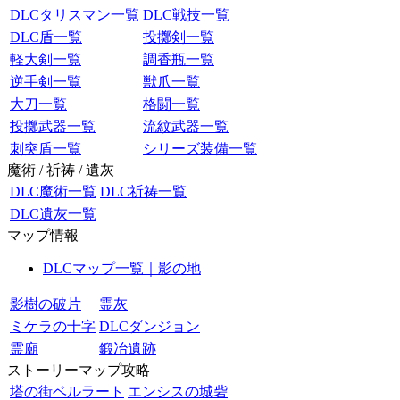
DLCタリスマン一覧
DLC戦技一覧
DLC盾一覧
投擲剣一覧
軽大剣一覧
調香瓶一覧
逆手剣一覧
獣爪一覧
大刀一覧
格闘一覧
投擲武器一覧
流紋武器一覧
刺突盾一覧
シリーズ装備一覧
魔術 / 祈祷 / 遺灰
DLC魔術一覧
DLC祈祷一覧
DLC遺灰一覧
マップ情報
DLCマップ一覧｜影の地
影樹の破片
霊灰
ミケラの十字
DLCダンジョン
霊廟
鍛冶遺跡
ストーリーマップ攻略
塔の街ベルラート
エンシスの城砦