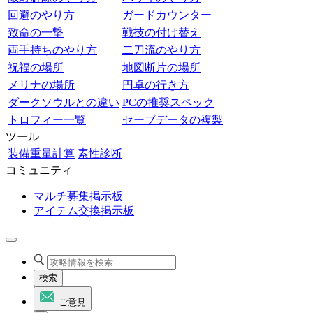
回避のやり方
ガードカウンター
致命の一撃
戦技の付け替え
両手持ちのやり方
二刀流のやり方
祝福の場所
地図断片の場所
メリナの場所
円卓の行き方
ダークソウルとの違い
PCの推奨スペック
トロフィー一覧
セーブデータの複製
ツール
装備重量計算
素性診断
コミュニティ
マルチ募集掲示板
アイテム交換掲示板
検索
ご意見