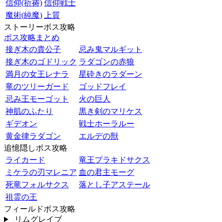
信仰(祈祷)
信仰戦士
魔術(純魔)
上質
ストーリーボス攻略
ボス攻略まとめ
接ぎ木の貴公子
忌み鬼マルギット
接ぎ木のゴドリック
ラダゴンの赤狼
満月の女王レナラ
星砕きのラダーン
竜のツリーガード
ゴッドフレイ
忌み王モーゴット
火の巨人
神肌のふたり
黒き剣のマリケス
ギデオン
戦士ホーラルー
黄金律ラダゴン
エルデの獣
追憶隠しボス攻略
ライカード
竜王プラキドサクス
ミケラの刃マレニア
血の君主モーグ
死竜フォルサクス
落とし子アステール
祖霊の王
フィールドボス攻略
リムグレイブ