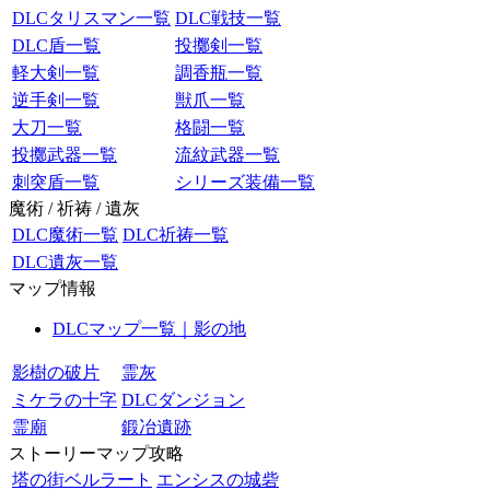
DLCタリスマン一覧
DLC戦技一覧
DLC盾一覧
投擲剣一覧
軽大剣一覧
調香瓶一覧
逆手剣一覧
獣爪一覧
大刀一覧
格闘一覧
投擲武器一覧
流紋武器一覧
刺突盾一覧
シリーズ装備一覧
魔術 / 祈祷 / 遺灰
DLC魔術一覧
DLC祈祷一覧
DLC遺灰一覧
マップ情報
DLCマップ一覧｜影の地
影樹の破片
霊灰
ミケラの十字
DLCダンジョン
霊廟
鍛冶遺跡
ストーリーマップ攻略
塔の街ベルラート
エンシスの城砦