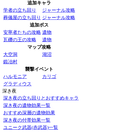
追加キャラ
学者の立ち回り
ジャーナル攻略
葬儀屋の立ち回り
ジャーナル攻略
追加ボス
安寧者たちの攻略
遺物
瓦礫の王の攻略
遺物
マップ攻略
大空洞
湖沼
鍛冶村
襲撃イベント
ハルモニア
カリゴ
グラディウス
深き夜
深き夜の立ち回りとおすすめキャラ
深き夜の遺物効果一覧
おすすめ深層の遺物効果
深き夜の付帯効果一覧
ユニーク武器(赤武器)一覧