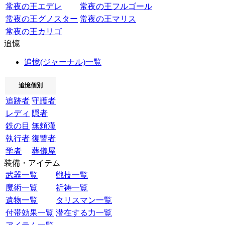
常夜の王エデレ
常夜の王フルゴール
常夜の王グノスター
常夜の王マリス
常夜の王カリゴ
追憶
追憶(ジャーナル)一覧
追憶個別
追跡者
守護者
レディ
隠者
鉄の目
無頼漢
執行者
復讐者
学者
葬儀屋
装備・アイテム
武器一覧
戦技一覧
魔術一覧
祈祷一覧
遺物一覧
タリスマン一覧
付帯効果一覧
潜在する力一覧