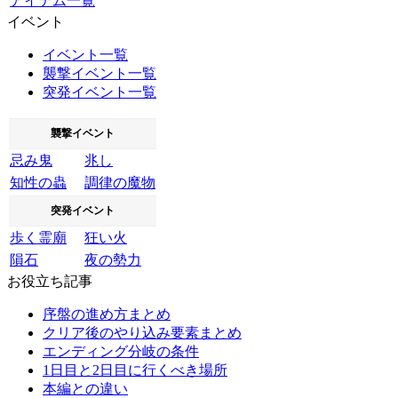
アイテム一覧
イベント
イベント一覧
襲撃イベント一覧
突発イベント一覧
襲撃イベント
忌み鬼
兆し
知性の蟲
調律の魔物
突発イベント
歩く霊廟
狂い火
隕石
夜の勢力
お役立ち記事
序盤の進め方まとめ
クリア後のやり込み要素まとめ
エンディング分岐の条件
1日目と2日目に行くべき場所
本編との違い