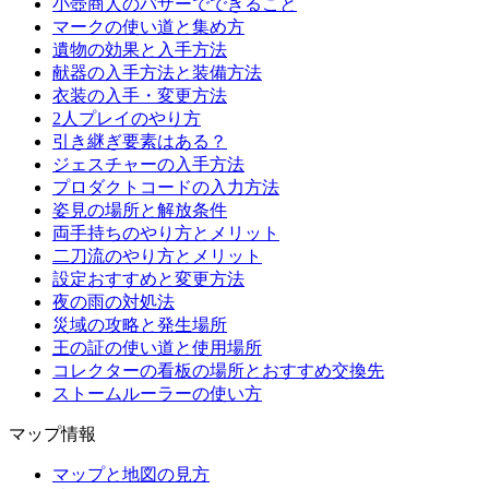
小壺商人のバザーでできること
マークの使い道と集め方
遺物の効果と入手方法
献器の入手方法と装備方法
衣装の入手・変更方法
2人プレイのやり方
引き継ぎ要素はある？
ジェスチャーの入手方法
プロダクトコードの入力方法
姿見の場所と解放条件
両手持ちのやり方とメリット
二刀流のやり方とメリット
設定おすすめと変更方法
夜の雨の対処法
災域の攻略と発生場所
王の証の使い道と使用場所
コレクターの看板の場所とおすすめ交換先
ストームルーラーの使い方
マップ情報
マップと地図の見方