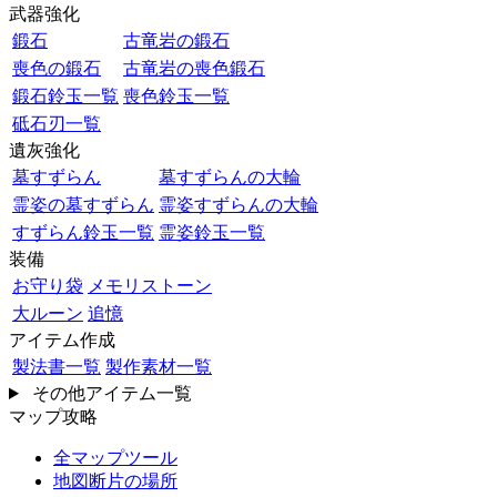
武器強化
鍛石
古竜岩の鍛石
喪色の鍛石
古竜岩の喪色鍛石
鍛石鈴玉一覧
喪色鈴玉一覧
砥石刃一覧
遺灰強化
墓すずらん
墓すずらんの大輪
霊姿の墓すずらん
霊姿すずらんの大輪
すずらん鈴玉一覧
霊姿鈴玉一覧
装備
お守り袋
メモリストーン
大ルーン
追憶
アイテム作成
製法書一覧
製作素材一覧
その他アイテム一覧
マップ攻略
全マップツール
地図断片の場所