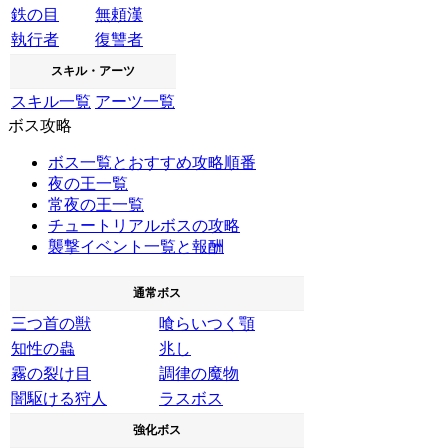
鉄の目
無頼漢
執行者
復讐者
スキル・アーツ
スキル一覧
アーツ一覧
ボス攻略
ボス一覧とおすすめ攻略順番
夜の王一覧
常夜の王一覧
チュートリアルボスの攻略
襲撃イベント一覧と報酬
通常ボス
三つ首の獣
喰らいつく顎
知性の蟲
兆し
霧の裂け目
調律の魔物
闇駆ける狩人
ラスボス
強化ボス