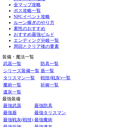
全マップ攻略
ボス攻略一覧
NPCイベント攻略
ルーン稼ぎのやり方
素性のおすすめ
おすすめ最強ビルド
エンディング分岐一覧
周回とクリア後の要素
装備・魔法一覧
武器一覧
防具一覧
シリーズ装備一覧
盾一覧
タリスマン一覧
戦技(戦灰)一覧
魔術一覧
祈祷一覧
遺灰一覧
最強装備
最強武器
最強防具
最強盾
最強タリスマン
最強戦灰(戦技)
最強魔術
最強祈祷
最強遺灰