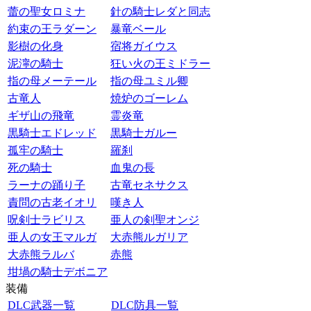
蕾の聖女ロミナ
針の騎士レダと同志
約束の王ラダーン
暴竜ベール
影樹の化身
宿将ガイウス
泥濘の騎士
狂い火の王ミドラー
指の母メーテール
指の母ユミル卿
古竜人
焼炉のゴーレム
ギザ山の飛竜
霊炎竜
黒騎士エドレッド
黒騎士ガルー
孤牢の騎士
羅刹
死の騎士
血鬼の長
ラーナの踊り子
古竜セネサクス
責問の古老イオリ
嘆き人
呪剣士ラビリス
亜人の剣聖オンジ
亜人の女王マルガ
大赤熊ルガリア
大赤熊ラルバ
赤熊
坩堝の騎士デボニア
装備
DLC武器一覧
DLC防具一覧