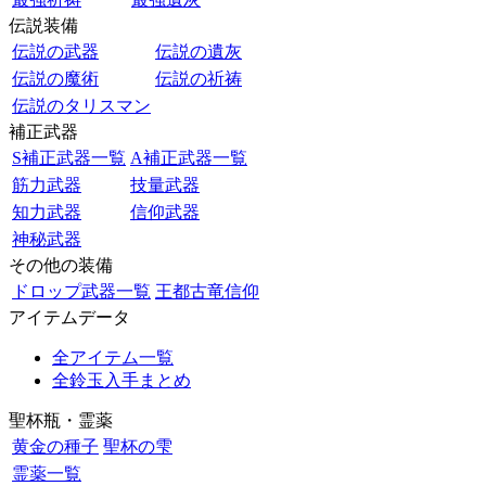
伝説装備
伝説の武器
伝説の遺灰
伝説の魔術
伝説の祈祷
伝説のタリスマン
補正武器
S補正武器一覧
A補正武器一覧
筋力武器
技量武器
知力武器
信仰武器
神秘武器
その他の装備
ドロップ武器一覧
王都古竜信仰
アイテムデータ
全アイテム一覧
全鈴玉入手まとめ
聖杯瓶・霊薬
黄金の種子
聖杯の雫
霊薬一覧