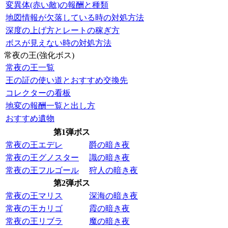
変異体(赤い敵)の報酬と種類
地図情報が欠落している時の対処方法
深度の上げ方とレートの稼ぎ方
ボスが見えない時の対処方法
常夜の王(強化ボス)
常夜の王一覧
王の証の使い道とおすすめ交換先
コレクターの看板
地変の報酬一覧と出し方
おすすめ遺物
第1弾ボス
常夜の王エデレ
爵の暗き夜
常夜の王グノスター
識の暗き夜
常夜の王フルゴール
狩人の暗き夜
第2弾ボス
常夜の王マリス
深海の暗き夜
常夜の王カリゴ
霞の暗き夜
常夜の王リブラ
魔の暗き夜