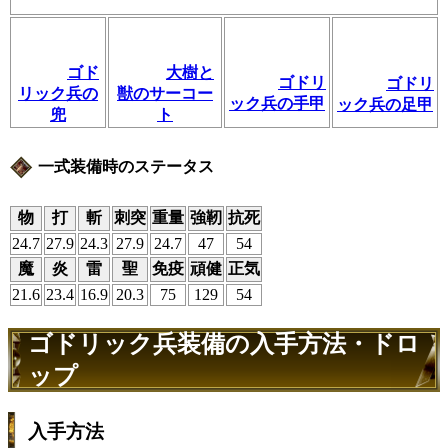
大樹と
ゴド
ゴドリ
ゴドリ
獣のサーコー
リック兵の
ック兵の手甲
ック兵の足甲
ト
兜
一式装備時のステータス
物
打
斬
刺突
重量
強靭
抗死
24.7
27.9
24.3
27.9
24.7
47
54
魔
炎
雷
聖
免疫
頑健
正気
21.6
23.4
16.9
20.3
75
129
54
ゴドリック兵装備の入手方法・ドロ
ップ
入手方法