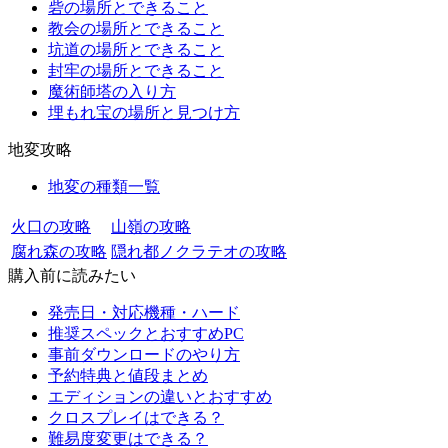
砦の場所とできること
教会の場所とできること
坑道の場所とできること
封牢の場所とできること
魔術師塔の入り方
埋もれ宝の場所と見つけ方
地変攻略
地変の種類一覧
火口の攻略
山嶺の攻略
腐れ森の攻略
隠れ都ノクラテオの攻略
購入前に読みたい
発売日・対応機種・ハード
推奨スペックとおすすめPC
事前ダウンロードのやり方
予約特典と値段まとめ
エディションの違いとおすすめ
クロスプレイはできる？
難易度変更はできる？