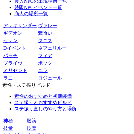
侵入NPCの出現場所一覧
時限NPCイベント一覧
商人の場所一覧
アレキサンダー
ヴァレー
ギデオン
糞喰い
セレン
タニス
Dイベント
ネフェリルー
パッチ
フィア
ブライヴ
ボック
ミリセント
ユラ
ラニ
ロジェール
素性・ステ振りビルド
素性のおすすめと初期装備
ステ振りとおすすめビルド
ステ振り直しのやり方と場所
神秘
脳筋
技量
技魔