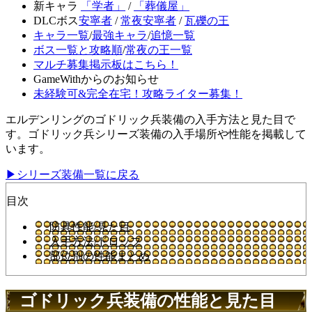
新キャラ
「学者」
/
「葬儀屋」
DLCボス
安寧者
/
常夜安寧者
/
瓦礫の王
キャラ一覧
/
最強キャラ
/
追憶一覧
ボス一覧と攻略順
/
常夜の王一覧
マルチ募集掲示板はこちら！
GameWithからのお知らせ
未経験可&完全在宅！攻略ライター募集！
エルデンリングのゴドリック兵装備の入手方法と見た目で
す。ゴドリック兵シリーズ装備の入手場所や性能を掲載して
います。
▶シリーズ装備一覧に戻る
目次
防具性能/見た目
入手方法/ドロップ
部位別の性能まとめ
ゴドリック兵装備の性能と見た目