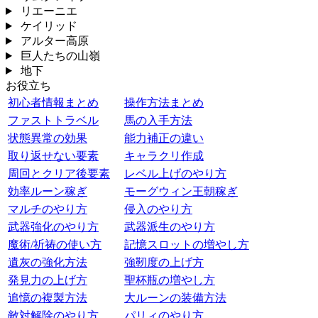
リエーニエ
ケイリッド
アルター高原
巨人たちの山嶺
地下
お役立ち
初心者情報まとめ
操作方法まとめ
ファストトラベル
馬の入手方法
状態異常の効果
能力補正の違い
取り返せない要素
キャラクリ作成
周回とクリア後要素
レベル上げのやり方
効率ルーン稼ぎ
モーグウィン王朝稼ぎ
マルチのやり方
侵入のやり方
武器強化のやり方
武器派生のやり方
魔術/祈祷の使い方
記憶スロットの増やし方
遺灰の強化方法
強靭度の上げ方
発見力の上げ方
聖杯瓶の増やし方
追憶の複製方法
大ルーンの装備方法
敵対解除のやり方
パリィのやり方