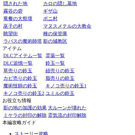
隠された地
カロの隠し墓地
霧谷の砦
ギザ山
竜餐の大祭壇
ボニ村
巫子の村
マヌスメテルの大教会
眺望街
種の保管庫
ラバスの魔術師塔
影の城教区
アイテム
DLCアイテム一覧
霊薬一覧
DLC追憶一覧
鈴玉一覧
草売りの鈴玉
紐売りの鈴玉
カビ売りの鈴玉
脂売りの鈴玉
魔術技師の鈴玉
キノコ売りの鈴玉1
キノコ売りの鈴玉2
ユミルの鈴玉
お役立ち情報
影の地の加護の効果
大ルーンが壊れた
ミケラの封印の解除
霊気流の封印解除
本編攻略ガイド
ストーリー攻略