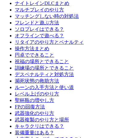
ナイトレインDLCまとめ
マルチプレイのやり方
マッチングしない時の対処法
フレンドと遊ぶ方法
ソロプレイはできる？
オフラインで遊べる？
リタイアのやり方とペナルティ
操作方法まとめ
円卓でできること
祝福の場所とできること
訓練場の場所とできること
デスペナルティと対処方法
瀕死状態の救助方法
ルーンの入手方法と使い道
レベル上げのやり方
聖杯瓶の増やし方
FPの回復方法
武器強化のやり方
武器複製のやり方と場所
キャラクリはできる？
装備重量はある？