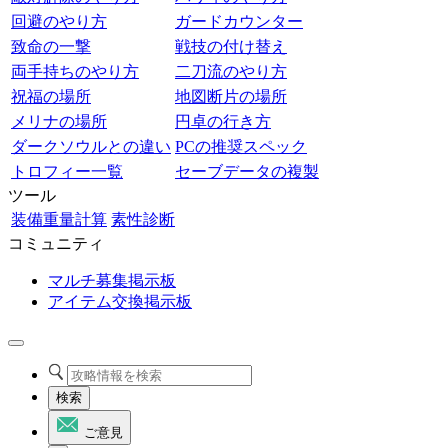
回避のやり方
ガードカウンター
致命の一撃
戦技の付け替え
両手持ちのやり方
二刀流のやり方
祝福の場所
地図断片の場所
メリナの場所
円卓の行き方
ダークソウルとの違い
PCの推奨スペック
トロフィー一覧
セーブデータの複製
ツール
装備重量計算
素性診断
コミュニティ
マルチ募集掲示板
アイテム交換掲示板
検索
ご意見