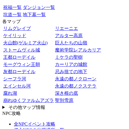
祝福一覧
ダンジョン一覧
坑道一覧
地下墓一覧
各マップ
リムグレイブ
リエーニエ
ケイリッド
アルター高原
火山館(ゲルミア火山)
巨人たちの山嶺
ストームヴィル城
魔術学院レアルカリア
王都ローデイル
ミケラの聖樹
モーグウィン王朝
カーリアの城館
灰都ローデイル
忌み捨ての地下
シーフラ河
永遠の都ノクローン
エインセル河
永遠の都ノクステラ
腐れ湖
深き根の底
崩れゆくファルムアズラ
聖別雪原
その他マップ情報
NPC攻略
全NPCイベント攻略