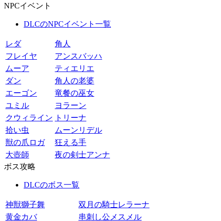
NPCイベント
DLCのNPCイベント一覧
レダ
角人
フレイヤ
アンスバッハ
ムーア
ティエリエ
ダン
角人の老婆
エーゴン
竜餐の巫女
ユミル
ヨラーン
クウィライン
トリーナ
拾い虫
ムーンリデル
獣の爪ロガ
狂える手
大壺師
夜の剣士アンナ
ボス攻略
DLCのボス一覧
神獣獅子舞
双月の騎士レラーナ
黄金カバ
串刺し公メスメル