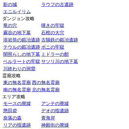
影の城
ラウフの古遺跡
エニルイリム
ダンジョン攻略
竜の穴
嘆きの牢獄
霧谷の地下墓
石棺の大穴
溶岩筒の鍛冶遺跡
古隕鉄の鍛冶遺跡
テウルの鍛冶遺跡
ボニの牢獄
闇照らしの地下墓
ミドラーの館
ベルラートの牢獄
サソリ川の地下墓
川終わりの洞窟
霊廟攻略
東の無名霊廟
西の無名霊廟
南の無名霊廟
北の無名霊廟
エリア攻略
モースの廃墟
アンテの廃墟
懲罰砦
デオの指遺跡
奈落の森
青海岸
リアの指遺跡
神殿街の廃墟