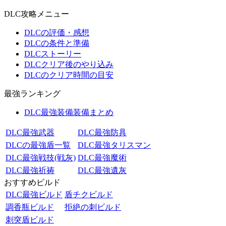
DLC攻略メニュー
DLCの評価・感想
DLCの条件と準備
DLCストーリー
DLCクリア後のやり込み
DLCのクリア時間の目安
最強ランキング
DLC最強装備装備まとめ
DLC最強武器
DLC最強防具
DLCの最強盾一覧
DLC最強タリスマン
DLC最強戦技(戦灰)
DLC最強魔術
DLC最強祈祷
DLC最強遺灰
おすすめビルド
DLC最強ビルド
盾チクビルド
調香瓶ビルド
拒絶の刺ビルド
刺突盾ビルド