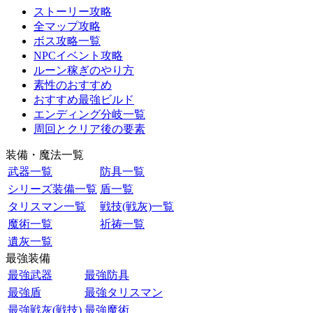
ストーリー攻略
全マップ攻略
ボス攻略一覧
NPCイベント攻略
ルーン稼ぎのやり方
素性のおすすめ
おすすめ最強ビルド
エンディング分岐一覧
周回とクリア後の要素
装備・魔法一覧
武器一覧
防具一覧
シリーズ装備一覧
盾一覧
タリスマン一覧
戦技(戦灰)一覧
魔術一覧
祈祷一覧
遺灰一覧
最強装備
最強武器
最強防具
最強盾
最強タリスマン
最強戦灰(戦技)
最強魔術