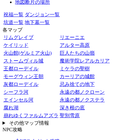
地図断片の場所
祝福一覧
ダンジョン一覧
坑道一覧
地下墓一覧
各マップ
リムグレイブ
リエーニエ
ケイリッド
アルター高原
火山館(ゲルミア火山)
巨人たちの山嶺
ストームヴィル城
魔術学院レアルカリア
王都ローデイル
ミケラの聖樹
モーグウィン王朝
カーリアの城館
灰都ローデイル
忌み捨ての地下
シーフラ河
永遠の都ノクローン
エインセル河
永遠の都ノクステラ
腐れ湖
深き根の底
崩れゆくファルムアズラ
聖別雪原
その他マップ情報
NPC攻略