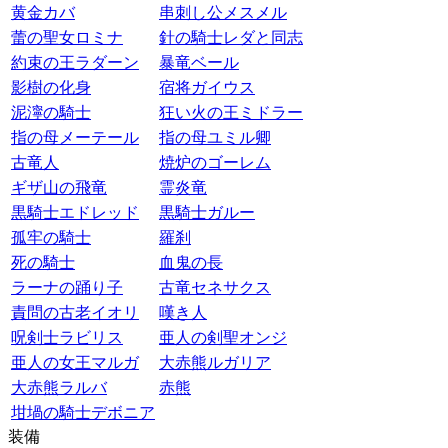
黄金カバ
串刺し公メスメル
蕾の聖女ロミナ
針の騎士レダと同志
約束の王ラダーン
暴竜ベール
影樹の化身
宿将ガイウス
泥濘の騎士
狂い火の王ミドラー
指の母メーテール
指の母ユミル卿
古竜人
焼炉のゴーレム
ギザ山の飛竜
霊炎竜
黒騎士エドレッド
黒騎士ガルー
孤牢の騎士
羅刹
死の騎士
血鬼の長
ラーナの踊り子
古竜セネサクス
責問の古老イオリ
嘆き人
呪剣士ラビリス
亜人の剣聖オンジ
亜人の女王マルガ
大赤熊ルガリア
大赤熊ラルバ
赤熊
坩堝の騎士デボニア
装備