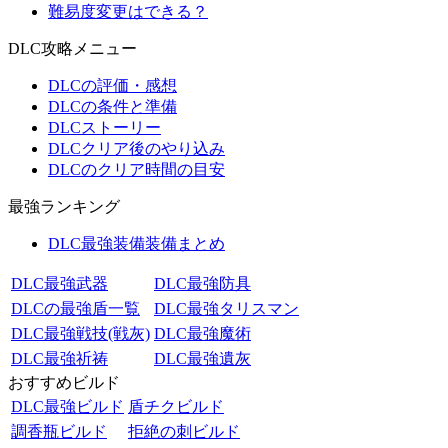
難易度変更はできる？
DLC攻略メニュー
DLCの評価・感想
DLCの条件と準備
DLCストーリー
DLCクリア後のやり込み
DLCのクリア時間の目安
最強ランキング
DLC最強装備装備まとめ
DLC最強武器
DLC最強防具
DLCの最強盾一覧
DLC最強タリスマン
DLC最強戦技(戦灰)
DLC最強魔術
DLC最強祈祷
DLC最強遺灰
おすすめビルド
DLC最強ビルド
盾チクビルド
調香瓶ビルド
拒絶の刺ビルド