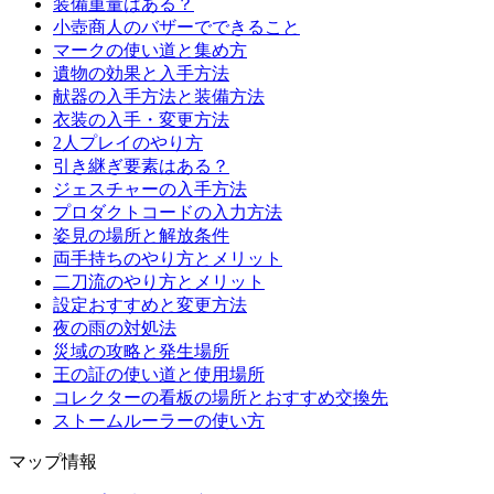
装備重量はある？
小壺商人のバザーでできること
マークの使い道と集め方
遺物の効果と入手方法
献器の入手方法と装備方法
衣装の入手・変更方法
2人プレイのやり方
引き継ぎ要素はある？
ジェスチャーの入手方法
プロダクトコードの入力方法
姿見の場所と解放条件
両手持ちのやり方とメリット
二刀流のやり方とメリット
設定おすすめと変更方法
夜の雨の対処法
災域の攻略と発生場所
王の証の使い道と使用場所
コレクターの看板の場所とおすすめ交換先
ストームルーラーの使い方
マップ情報