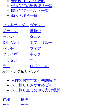
全NPCイベント攻略
侵入NPCの出現場所一覧
時限NPCイベント一覧
商人の場所一覧
アレキサンダー
ヴァレー
ギデオン
糞喰い
セレン
タニス
Dイベント
ネフェリルー
パッチ
フィア
ブライヴ
ボック
ミリセント
ユラ
ラニ
ロジェール
素性・ステ振りビルド
素性のおすすめと初期装備
ステ振りとおすすめビルド
ステ振り直しのやり方と場所
神秘
脳筋