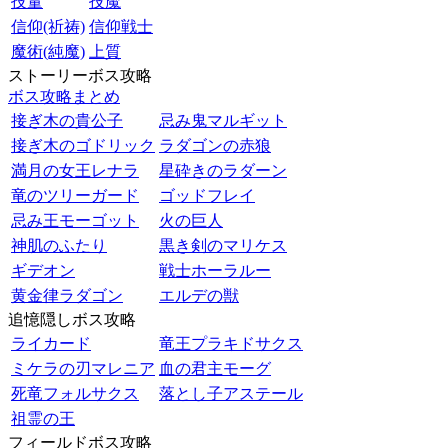
技量
技魔
信仰(祈祷)
信仰戦士
魔術(純魔)
上質
ストーリーボス攻略
ボス攻略まとめ
接ぎ木の貴公子
忌み鬼マルギット
接ぎ木のゴドリック
ラダゴンの赤狼
満月の女王レナラ
星砕きのラダーン
竜のツリーガード
ゴッドフレイ
忌み王モーゴット
火の巨人
神肌のふたり
黒き剣のマリケス
ギデオン
戦士ホーラルー
黄金律ラダゴン
エルデの獣
追憶隠しボス攻略
ライカード
竜王プラキドサクス
ミケラの刃マレニア
血の君主モーグ
死竜フォルサクス
落とし子アステール
祖霊の王
フィールドボス攻略