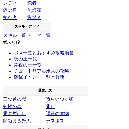
レディ
隠者
鉄の目
無頼漢
執行者
復讐者
スキル・アーツ
スキル一覧
アーツ一覧
ボス攻略
ボス一覧とおすすめ攻略順番
夜の王一覧
常夜の王一覧
チュートリアルボスの攻略
襲撃イベント一覧と報酬
通常ボス
三つ首の獣
喰らいつく顎
知性の蟲
兆し
霧の裂け目
調律の魔物
闇駆ける狩人
ラスボス