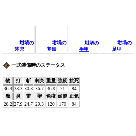
坩堝の
坩堝の
坩堝の
坩堝の
足甲
斧兜
斧鎧
手甲
一式装備時のステータス
物
打
斬
刺突
重量
強靭
抗死
36.9
38.3
30.3
36.7
36.9
71
84
魔
炎
雷
聖
免疫
頑健
正気
28.2
27.9
24.7
29.3
120
170
84