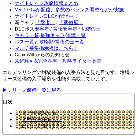
ナイトレイン攻略情報まとめ
Ver. 1.03.4が配信、多数のバランス調整などが実施
ナイトレインDLCが配信中！
新キャラ
「学者」
/
「葬儀屋」
DLCボス
安寧者
/
常夜安寧者
/
瓦礫の王
キャラ一覧
/
最強キャラ
/
追憶一覧
ボス一覧と攻略順
/
常夜の王一覧
マルチ募集掲示板はこちら！
GameWithからのお知らせ
未経験可&完全在宅！攻略ライター募集！
エルデンリングの坩堝装備の入手方法と見た目です。坩堝シ
リーズ装備の入手場所や性能を掲載しています。
▶シリーズ装備一覧に戻る
目次
防具性能/見た目
入手方法/ドロップ
部位別の性能まとめ