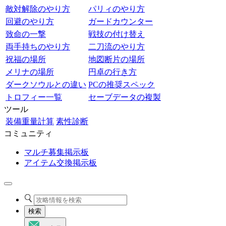
敵対解除のやり方
パリィのやり方
回避のやり方
ガードカウンター
致命の一撃
戦技の付け替え
両手持ちのやり方
二刀流のやり方
祝福の場所
地図断片の場所
メリナの場所
円卓の行き方
ダークソウルとの違い
PCの推奨スペック
トロフィー一覧
セーブデータの複製
ツール
装備重量計算
素性診断
コミュニティ
マルチ募集掲示板
アイテム交換掲示板
検索