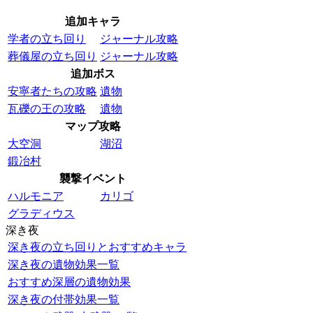
追加キャラ
学者の立ち回り
ジャーナル攻略
葬儀屋の立ち回り
ジャーナル攻略
追加ボス
安寧者たちの攻略
遺物
瓦礫の王の攻略
遺物
マップ攻略
大空洞
湖沼
鍛冶村
襲撃イベント
ハルモニア
カリゴ
グラディウス
深き夜
深き夜の立ち回りとおすすめキャラ
深き夜の遺物効果一覧
おすすめ深層の遺物効果
深き夜の付帯効果一覧