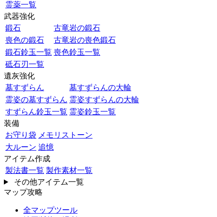
霊薬一覧
武器強化
鍛石
古竜岩の鍛石
喪色の鍛石
古竜岩の喪色鍛石
鍛石鈴玉一覧
喪色鈴玉一覧
砥石刃一覧
遺灰強化
墓すずらん
墓すずらんの大輪
霊姿の墓すずらん
霊姿すずらんの大輪
すずらん鈴玉一覧
霊姿鈴玉一覧
装備
お守り袋
メモリストーン
大ルーン
追憶
アイテム作成
製法書一覧
製作素材一覧
その他アイテム一覧
マップ攻略
全マップツール