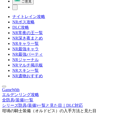
ご意見
ナイトレイン攻略
NRボス攻略
DLC攻略
NR常夜の王一覧
NR深き夜まとめ
NRキャラ一覧
NR最強キャラ
NR最強パーティ
NRジャーナル
NRマルチ掲示板
NRスキン一覧
NR遺物おすすめ
GameWith
エルデンリング攻略
全防具(装備)一覧
シリーズ防具(装備)一覧と見た目｜DLC対応
坩堝の騎士装備（オルドビス）の入手方法と見た目