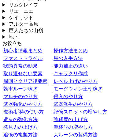
リムグレイブ
リエーニエ
ケイリッド
アルター高原
巨人たちの山嶺
地下
お役立ち
初心者情報まとめ
操作方法まとめ
ファストトラベル
馬の入手方法
状態異常の効果
能力補正の違い
取り返せない要素
キャラクリ作成
周回とクリア後要素
レベル上げのやり方
効率ルーン稼ぎ
モーグウィン王朝稼ぎ
マルチのやり方
侵入のやり方
武器強化のやり方
武器派生のやり方
魔術/祈祷の使い方
記憶スロットの増やし方
遺灰の強化方法
強靭度の上げ方
発見力の上げ方
聖杯瓶の増やし方
追憶の複製方法
大ルーンの装備方法