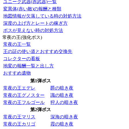
ユニーク武器(赤武器)一覧
変異体(赤い敵)の報酬と種類
地図情報が欠落している時の対処方法
深度の上げ方とレートの稼ぎ方
ボスが見えない時の対処方法
常夜の王(強化ボス)
常夜の王一覧
王の証の使い道とおすすめ交換先
コレクターの看板
地変の報酬一覧と出し方
おすすめ遺物
第1弾ボス
常夜の王エデレ
爵の暗き夜
常夜の王グノスター
識の暗き夜
常夜の王フルゴール
狩人の暗き夜
第2弾ボス
常夜の王マリス
深海の暗き夜
常夜の王カリゴ
霞の暗き夜