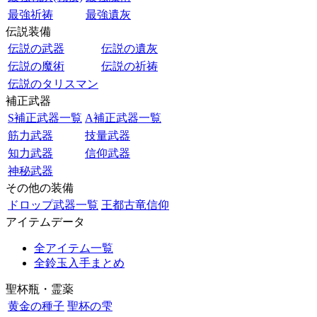
最強祈祷
最強遺灰
伝説装備
伝説の武器
伝説の遺灰
伝説の魔術
伝説の祈祷
伝説のタリスマン
補正武器
S補正武器一覧
A補正武器一覧
筋力武器
技量武器
知力武器
信仰武器
神秘武器
その他の装備
ドロップ武器一覧
王都古竜信仰
アイテムデータ
全アイテム一覧
全鈴玉入手まとめ
聖杯瓶・霊薬
黄金の種子
聖杯の雫