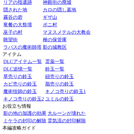
リアの指遺跡
神殿街の廃墟
隠された地
カロの隠し墓地
霧谷の砦
ギザ山
竜餐の大祭壇
ボニ村
巫子の村
マヌスメテルの大教会
眺望街
種の保管庫
ラバスの魔術師塔
影の城教区
アイテム
DLCアイテム一覧
霊薬一覧
DLC追憶一覧
鈴玉一覧
草売りの鈴玉
紐売りの鈴玉
カビ売りの鈴玉
脂売りの鈴玉
魔術技師の鈴玉
キノコ売りの鈴玉1
キノコ売りの鈴玉2
ユミルの鈴玉
お役立ち情報
影の地の加護の効果
大ルーンが壊れた
ミケラの封印の解除
霊気流の封印解除
本編攻略ガイド