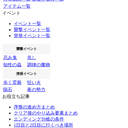
アイテム一覧
イベント
イベント一覧
襲撃イベント一覧
突発イベント一覧
襲撃イベント
忌み鬼
兆し
知性の蟲
調律の魔物
突発イベント
歩く霊廟
狂い火
隕石
夜の勢力
お役立ち記事
序盤の進め方まとめ
クリア後のやり込み要素まとめ
エンディング分岐の条件
1日目と2日目に行くべき場所