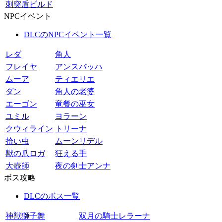
刺突盾ビルド
NPCイベント
DLCのNPCイベント一覧
レダ
角人
フレイヤ
アンスバッハ
ムーア
ティエリエ
ダン
角人の老婆
エーゴン
竜餐の巫女
ユミル
ヨラーン
クウィライン
トリーナ
拾い虫
ムーンリデル
獣の爪ロガ
狂える手
大壺師
夜の剣士アンナ
ボス攻略
DLCのボス一覧
神獣獅子舞
双月の騎士レラーナ