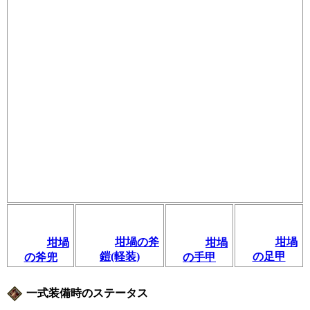
坩堝の斧
坩堝
坩堝
坩堝
鎧(軽装)
の足甲
の斧兜
の手甲
一式装備時のステータス