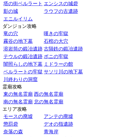
塔の街ベルラート
エンシスの城砦
影の城
ラウフの古遺跡
エニルイリム
ダンジョン攻略
竜の穴
嘆きの牢獄
霧谷の地下墓
石棺の大穴
溶岩筒の鍛冶遺跡
古隕鉄の鍛冶遺跡
テウルの鍛冶遺跡
ボニの牢獄
闇照らしの地下墓
ミドラーの館
ベルラートの牢獄
サソリ川の地下墓
川終わりの洞窟
霊廟攻略
東の無名霊廟
西の無名霊廟
南の無名霊廟
北の無名霊廟
エリア攻略
モースの廃墟
アンテの廃墟
懲罰砦
デオの指遺跡
奈落の森
青海岸