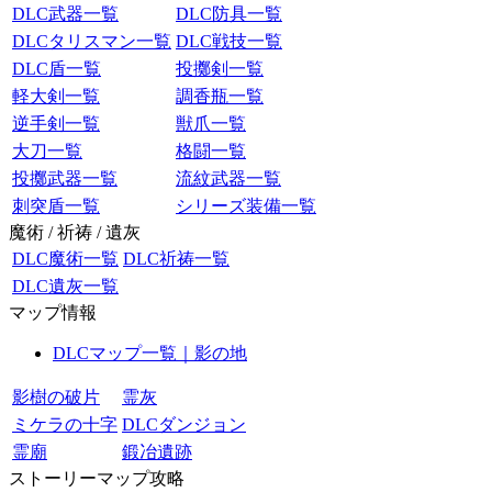
DLC武器一覧
DLC防具一覧
DLCタリスマン一覧
DLC戦技一覧
DLC盾一覧
投擲剣一覧
軽大剣一覧
調香瓶一覧
逆手剣一覧
獣爪一覧
大刀一覧
格闘一覧
投擲武器一覧
流紋武器一覧
刺突盾一覧
シリーズ装備一覧
魔術 / 祈祷 / 遺灰
DLC魔術一覧
DLC祈祷一覧
DLC遺灰一覧
マップ情報
DLCマップ一覧｜影の地
影樹の破片
霊灰
ミケラの十字
DLCダンジョン
霊廟
鍛冶遺跡
ストーリーマップ攻略