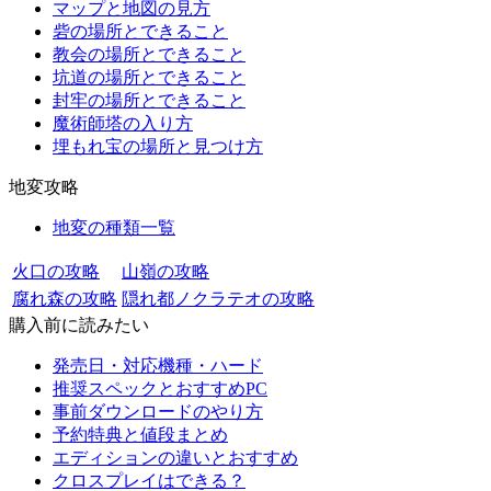
マップと地図の見方
砦の場所とできること
教会の場所とできること
坑道の場所とできること
封牢の場所とできること
魔術師塔の入り方
埋もれ宝の場所と見つけ方
地変攻略
地変の種類一覧
火口の攻略
山嶺の攻略
腐れ森の攻略
隠れ都ノクラテオの攻略
購入前に読みたい
発売日・対応機種・ハード
推奨スペックとおすすめPC
事前ダウンロードのやり方
予約特典と値段まとめ
エディションの違いとおすすめ
クロスプレイはできる？