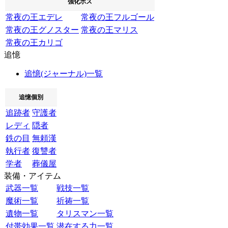
強化ボス
常夜の王エデレ
常夜の王フルゴール
常夜の王グノスター
常夜の王マリス
常夜の王カリゴ
追憶
追憶(ジャーナル)一覧
追憶個別
追跡者
守護者
レディ
隠者
鉄の目
無頼漢
執行者
復讐者
学者
葬儀屋
装備・アイテム
武器一覧
戦技一覧
魔術一覧
祈祷一覧
遺物一覧
タリスマン一覧
付帯効果一覧
潜在する力一覧