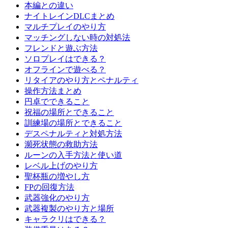
本編との違い
ナイトレインDLCまとめ
マルチプレイのやり方
マッチングしない時の対処法
フレンドと遊ぶ方法
ソロプレイはできる？
オフラインで遊べる？
リタイアのやり方とペナルティ
操作方法まとめ
円卓でできること
祝福の場所とできること
訓練場の場所とできること
デスペナルティと対処方法
瀕死状態の救助方法
ルーンの入手方法と使い道
レベル上げのやり方
聖杯瓶の増やし方
FPの回復方法
武器強化のやり方
武器複製のやり方と場所
キャラクリはできる？