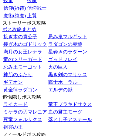
技量
技魔
信仰(祈祷)
信仰戦士
魔術(純魔)
上質
ストーリーボス攻略
ボス攻略まとめ
接ぎ木の貴公子
忌み鬼マルギット
接ぎ木のゴドリック
ラダゴンの赤狼
満月の女王レナラ
星砕きのラダーン
竜のツリーガード
ゴッドフレイ
忌み王モーゴット
火の巨人
神肌のふたり
黒き剣のマリケス
ギデオン
戦士ホーラルー
黄金律ラダゴン
エルデの獣
追憶隠しボス攻略
ライカード
竜王プラキドサクス
ミケラの刃マレニア
血の君主モーグ
死竜フォルサクス
落とし子アステール
祖霊の王
フィールドボス攻略