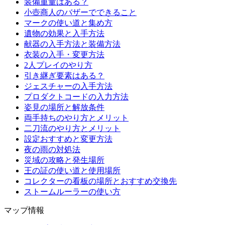
装備重量はある？
小壺商人のバザーでできること
マークの使い道と集め方
遺物の効果と入手方法
献器の入手方法と装備方法
衣装の入手・変更方法
2人プレイのやり方
引き継ぎ要素はある？
ジェスチャーの入手方法
プロダクトコードの入力方法
姿見の場所と解放条件
両手持ちのやり方とメリット
二刀流のやり方とメリット
設定おすすめと変更方法
夜の雨の対処法
災域の攻略と発生場所
王の証の使い道と使用場所
コレクターの看板の場所とおすすめ交換先
ストームルーラーの使い方
マップ情報