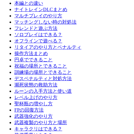
本編との違い
ナイトレインDLCまとめ
マルチプレイのやり方
マッチングしない時の対処法
フレンドと遊ぶ方法
ソロプレイはできる？
オフラインで遊べる？
リタイアのやり方とペナルティ
操作方法まとめ
円卓でできること
祝福の場所とできること
訓練場の場所とできること
デスペナルティと対処方法
瀕死状態の救助方法
ルーンの入手方法と使い道
レベル上げのやり方
聖杯瓶の増やし方
FPの回復方法
武器強化のやり方
武器複製のやり方と場所
キャラクリはできる？