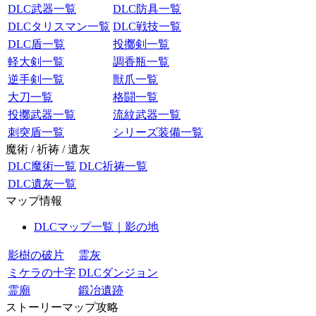
DLC武器一覧
DLC防具一覧
DLCタリスマン一覧
DLC戦技一覧
DLC盾一覧
投擲剣一覧
軽大剣一覧
調香瓶一覧
逆手剣一覧
獣爪一覧
大刀一覧
格闘一覧
投擲武器一覧
流紋武器一覧
刺突盾一覧
シリーズ装備一覧
魔術 / 祈祷 / 遺灰
DLC魔術一覧
DLC祈祷一覧
DLC遺灰一覧
マップ情報
DLCマップ一覧｜影の地
影樹の破片
霊灰
ミケラの十字
DLCダンジョン
霊廟
鍛冶遺跡
ストーリーマップ攻略