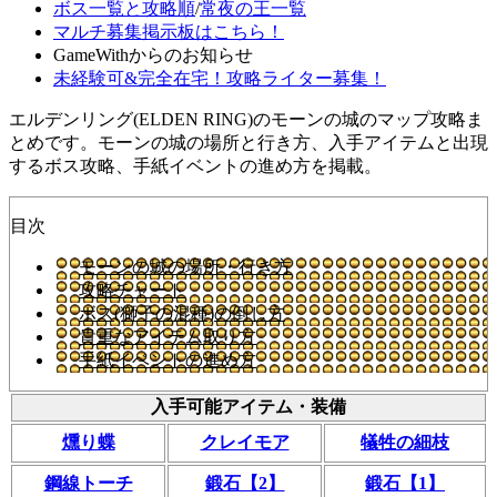
ボス一覧と攻略順
/
常夜の王一覧
マルチ募集掲示板はこちら！
GameWithからのお知らせ
未経験可&完全在宅！攻略ライター募集！
エルデンリング(ELDEN RING)のモーンの城のマップ攻略ま
とめです。モーンの城の場所と行き方、入手アイテムと出現
するボス攻略、手紙イベントの進め方を掲載。
目次
モーンの城の場所・行き方
攻略チャート
ボス(獅子の混種)の倒し方
貴重なアイテム取り方
手紙イベントの進め方
入手可能アイテム・装備
燻り蝶
クレイモア
犠牲の細枝
鋼線トーチ
鍛石【2】
鍛石【1】