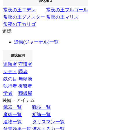
強化ボス
常夜の王エデレ
常夜の王フルゴール
常夜の王グノスター
常夜の王マリス
常夜の王カリゴ
追憶
追憶(ジャーナル)一覧
追憶個別
追跡者
守護者
レディ
隠者
鉄の目
無頼漢
執行者
復讐者
学者
葬儀屋
装備・アイテム
武器一覧
戦技一覧
魔術一覧
祈祷一覧
遺物一覧
タリスマン一覧
付帯効果一覧
潜在する力一覧