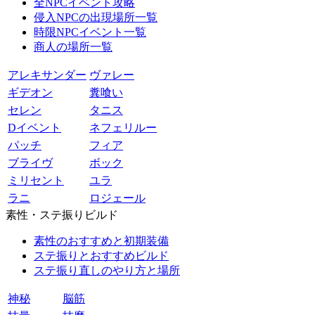
全NPCイベント攻略
侵入NPCの出現場所一覧
時限NPCイベント一覧
商人の場所一覧
アレキサンダー
ヴァレー
ギデオン
糞喰い
セレン
タニス
Dイベント
ネフェリルー
パッチ
フィア
ブライヴ
ボック
ミリセント
ユラ
ラニ
ロジェール
素性・ステ振りビルド
素性のおすすめと初期装備
ステ振りとおすすめビルド
ステ振り直しのやり方と場所
神秘
脳筋