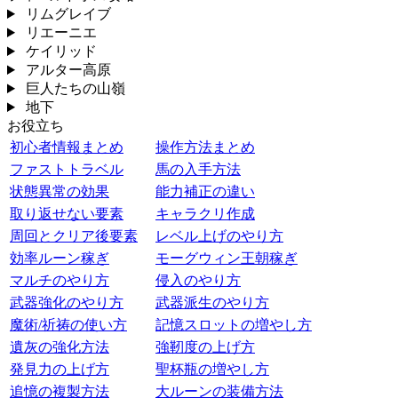
リムグレイブ
リエーニエ
ケイリッド
アルター高原
巨人たちの山嶺
地下
お役立ち
初心者情報まとめ
操作方法まとめ
ファストトラベル
馬の入手方法
状態異常の効果
能力補正の違い
取り返せない要素
キャラクリ作成
周回とクリア後要素
レベル上げのやり方
効率ルーン稼ぎ
モーグウィン王朝稼ぎ
マルチのやり方
侵入のやり方
武器強化のやり方
武器派生のやり方
魔術/祈祷の使い方
記憶スロットの増やし方
遺灰の強化方法
強靭度の上げ方
発見力の上げ方
聖杯瓶の増やし方
追憶の複製方法
大ルーンの装備方法