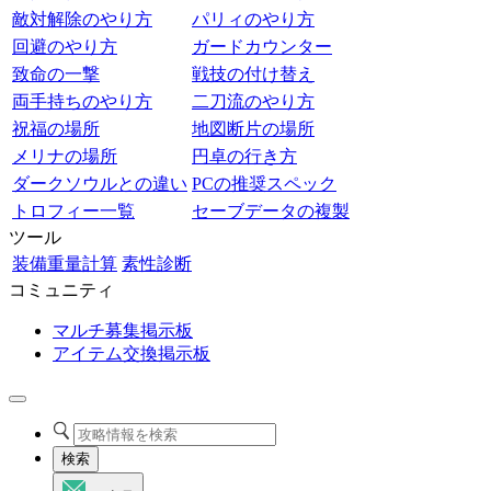
敵対解除のやり方
パリィのやり方
回避のやり方
ガードカウンター
致命の一撃
戦技の付け替え
両手持ちのやり方
二刀流のやり方
祝福の場所
地図断片の場所
メリナの場所
円卓の行き方
ダークソウルとの違い
PCの推奨スペック
トロフィー一覧
セーブデータの複製
ツール
装備重量計算
素性診断
コミュニティ
マルチ募集掲示板
アイテム交換掲示板
検索