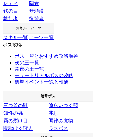
レディ
隠者
鉄の目
無頼漢
執行者
復讐者
スキル・アーツ
スキル一覧
アーツ一覧
ボス攻略
ボス一覧とおすすめ攻略順番
夜の王一覧
常夜の王一覧
チュートリアルボスの攻略
襲撃イベント一覧と報酬
通常ボス
三つ首の獣
喰らいつく顎
知性の蟲
兆し
霧の裂け目
調律の魔物
闇駆ける狩人
ラスボス