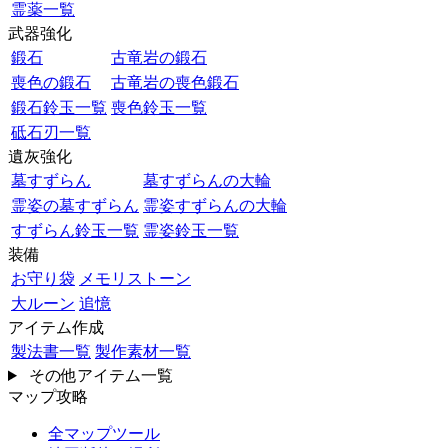
霊薬一覧
武器強化
鍛石
古竜岩の鍛石
喪色の鍛石
古竜岩の喪色鍛石
鍛石鈴玉一覧
喪色鈴玉一覧
砥石刃一覧
遺灰強化
墓すずらん
墓すずらんの大輪
霊姿の墓すずらん
霊姿すずらんの大輪
すずらん鈴玉一覧
霊姿鈴玉一覧
装備
お守り袋
メモリストーン
大ルーン
追憶
アイテム作成
製法書一覧
製作素材一覧
その他アイテム一覧
マップ攻略
全マップツール