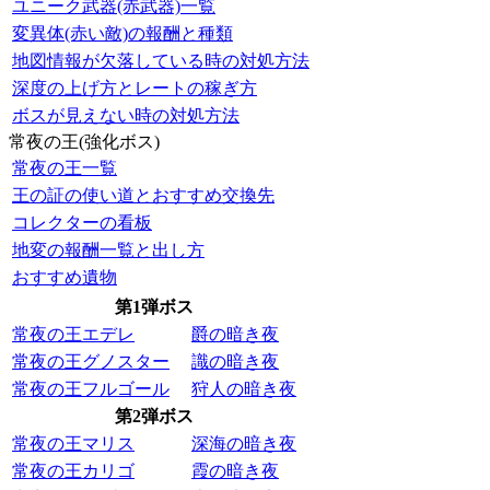
ユニーク武器(赤武器)一覧
変異体(赤い敵)の報酬と種類
地図情報が欠落している時の対処方法
深度の上げ方とレートの稼ぎ方
ボスが見えない時の対処方法
常夜の王(強化ボス)
常夜の王一覧
王の証の使い道とおすすめ交換先
コレクターの看板
地変の報酬一覧と出し方
おすすめ遺物
第1弾ボス
常夜の王エデレ
爵の暗き夜
常夜の王グノスター
識の暗き夜
常夜の王フルゴール
狩人の暗き夜
第2弾ボス
常夜の王マリス
深海の暗き夜
常夜の王カリゴ
霞の暗き夜