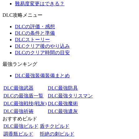
難易度変更はできる？
DLC攻略メニュー
DLCの評価・感想
DLCの条件と準備
DLCストーリー
DLCクリア後のやり込み
DLCのクリア時間の目安
最強ランキング
DLC最強装備装備まとめ
DLC最強武器
DLC最強防具
DLCの最強盾一覧
DLC最強タリスマン
DLC最強戦技(戦灰)
DLC最強魔術
DLC最強祈祷
DLC最強遺灰
おすすめビルド
DLC最強ビルド
盾チクビルド
調香瓶ビルド
拒絶の刺ビルド