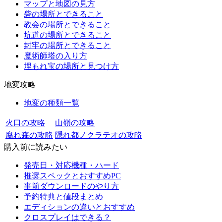
マップと地図の見方
砦の場所とできること
教会の場所とできること
坑道の場所とできること
封牢の場所とできること
魔術師塔の入り方
埋もれ宝の場所と見つけ方
地変攻略
地変の種類一覧
火口の攻略
山嶺の攻略
腐れ森の攻略
隠れ都ノクラテオの攻略
購入前に読みたい
発売日・対応機種・ハード
推奨スペックとおすすめPC
事前ダウンロードのやり方
予約特典と値段まとめ
エディションの違いとおすすめ
クロスプレイはできる？