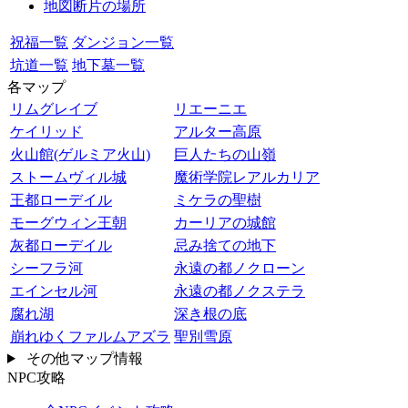
地図断片の場所
祝福一覧
ダンジョン一覧
坑道一覧
地下墓一覧
各マップ
リムグレイブ
リエーニエ
ケイリッド
アルター高原
火山館(ゲルミア火山)
巨人たちの山嶺
ストームヴィル城
魔術学院レアルカリア
王都ローデイル
ミケラの聖樹
モーグウィン王朝
カーリアの城館
灰都ローデイル
忌み捨ての地下
シーフラ河
永遠の都ノクローン
エインセル河
永遠の都ノクステラ
腐れ湖
深き根の底
崩れゆくファルムアズラ
聖別雪原
その他マップ情報
NPC攻略