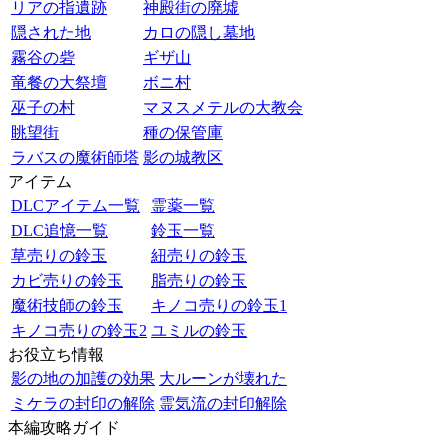
リアの指遺跡
神殿街の廃墟
隠された地
カロの隠し墓地
霧谷の砦
ギザ山
竜餐の大祭壇
ボニ村
巫子の村
マヌスメテルの大教会
眺望街
種の保管庫
ラバスの魔術師塔
影の城教区
アイテム
DLCアイテム一覧
霊薬一覧
DLC追憶一覧
鈴玉一覧
草売りの鈴玉
紐売りの鈴玉
カビ売りの鈴玉
脂売りの鈴玉
魔術技師の鈴玉
キノコ売りの鈴玉1
キノコ売りの鈴玉2
ユミルの鈴玉
お役立ち情報
影の地の加護の効果
大ルーンが壊れた
ミケラの封印の解除
霊気流の封印解除
本編攻略ガイド