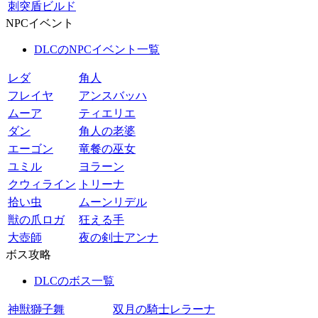
刺突盾ビルド
NPCイベント
DLCのNPCイベント一覧
レダ
角人
フレイヤ
アンスバッハ
ムーア
ティエリエ
ダン
角人の老婆
エーゴン
竜餐の巫女
ユミル
ヨラーン
クウィライン
トリーナ
拾い虫
ムーンリデル
獣の爪ロガ
狂える手
大壺師
夜の剣士アンナ
ボス攻略
DLCのボス一覧
神獣獅子舞
双月の騎士レラーナ