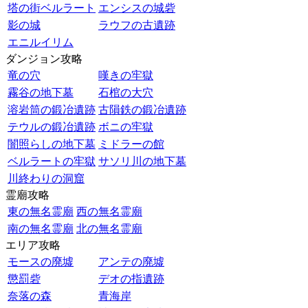
塔の街ベルラート
エンシスの城砦
影の城
ラウフの古遺跡
エニルイリム
ダンジョン攻略
竜の穴
嘆きの牢獄
霧谷の地下墓
石棺の大穴
溶岩筒の鍛冶遺跡
古隕鉄の鍛冶遺跡
テウルの鍛冶遺跡
ボニの牢獄
闇照らしの地下墓
ミドラーの館
ベルラートの牢獄
サソリ川の地下墓
川終わりの洞窟
霊廟攻略
東の無名霊廟
西の無名霊廟
南の無名霊廟
北の無名霊廟
エリア攻略
モースの廃墟
アンテの廃墟
懲罰砦
デオの指遺跡
奈落の森
青海岸