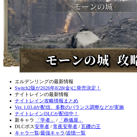
エルデンリングの最新情報
Switch2版が2026年8/28(金)に発売決定！
ナイトレインの最新情報
ナイトレイン攻略情報まとめ
Ver. 1.03.4が配信、多数のバランス調整などが実施
ナイトレインDLCが配信中！
新キャラ
「学者」
/
「葬儀屋」
DLCボス
安寧者
/
常夜安寧者
/
瓦礫の王
キャラ一覧
/
最強キャラ
/
追憶一覧