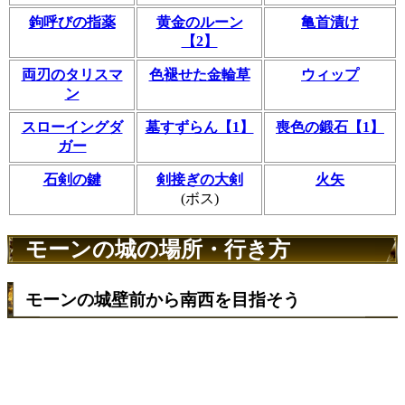
鉤呼びの指薬
黄金のルーン
亀首漬け
【2】
両刃のタリスマ
色褪せた金輪草
ウィップ
ン
スローイングダ
墓すずらん【1】
喪色の鍛石【1】
ガー
石剣の鍵
剣接ぎの大剣
火矢
(ボス)
モーンの城の場所・行き方
モーンの城壁前から南西を目指そう