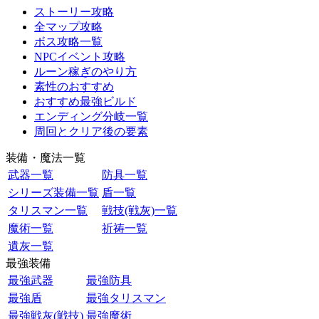
ストーリー攻略
全マップ攻略
ボス攻略一覧
NPCイベント攻略
ルーン稼ぎのやり方
素性のおすすめ
おすすめ最強ビルド
エンディング分岐一覧
周回とクリア後の要素
装備・魔法一覧
武器一覧
防具一覧
シリーズ装備一覧
盾一覧
タリスマン一覧
戦技(戦灰)一覧
魔術一覧
祈祷一覧
遺灰一覧
最強装備
最強武器
最強防具
最強盾
最強タリスマン
最強戦灰(戦技)
最強魔術