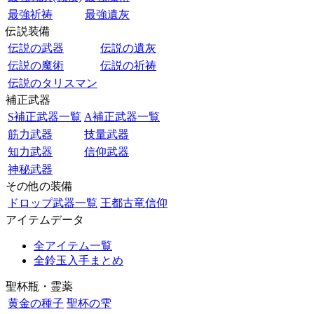
最強祈祷
最強遺灰
伝説装備
伝説の武器
伝説の遺灰
伝説の魔術
伝説の祈祷
伝説のタリスマン
補正武器
S補正武器一覧
A補正武器一覧
筋力武器
技量武器
知力武器
信仰武器
神秘武器
その他の装備
ドロップ武器一覧
王都古竜信仰
アイテムデータ
全アイテム一覧
全鈴玉入手まとめ
聖杯瓶・霊薬
黄金の種子
聖杯の雫