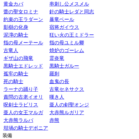
黄金カバ
串刺し公メスメル
蕾の聖女ロミナ
針の騎士レダと同志
約束の王ラダーン
暴竜ベール
影樹の化身
宿将ガイウス
泥濘の騎士
狂い火の王ミドラー
指の母メーテール
指の母ユミル卿
古竜人
焼炉のゴーレム
ギザ山の飛竜
霊炎竜
黒騎士エドレッド
黒騎士ガルー
孤牢の騎士
羅刹
死の騎士
血鬼の長
ラーナの踊り子
古竜セネサクス
責問の古老イオリ
嘆き人
呪剣士ラビリス
亜人の剣聖オンジ
亜人の女王マルガ
大赤熊ルガリア
大赤熊ラルバ
赤熊
坩堝の騎士デボニア
装備