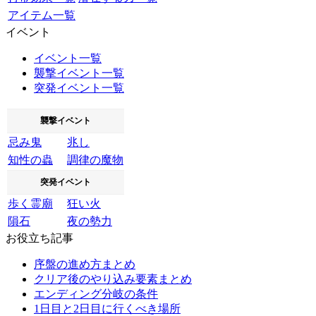
アイテム一覧
イベント
イベント一覧
襲撃イベント一覧
突発イベント一覧
襲撃イベント
忌み鬼
兆し
知性の蟲
調律の魔物
突発イベント
歩く霊廟
狂い火
隕石
夜の勢力
お役立ち記事
序盤の進め方まとめ
クリア後のやり込み要素まとめ
エンディング分岐の条件
1日目と2日目に行くべき場所