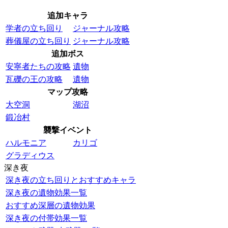
追加キャラ
学者の立ち回り
ジャーナル攻略
葬儀屋の立ち回り
ジャーナル攻略
追加ボス
安寧者たちの攻略
遺物
瓦礫の王の攻略
遺物
マップ攻略
大空洞
湖沼
鍛冶村
襲撃イベント
ハルモニア
カリゴ
グラディウス
深き夜
深き夜の立ち回りとおすすめキャラ
深き夜の遺物効果一覧
おすすめ深層の遺物効果
深き夜の付帯効果一覧