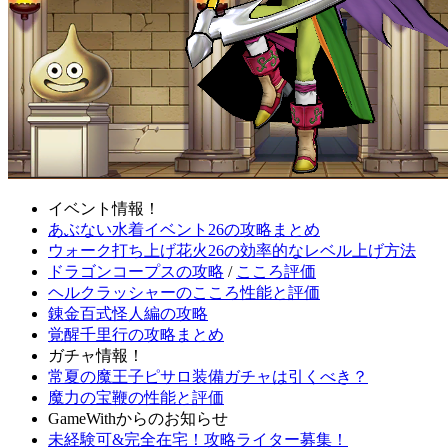
イベント情報！
あぶない水着イベント26の攻略まとめ
ウォーク打ち上げ花火26の効率的なレベル上げ方法
ドラゴンコープスの攻略
/
こころ評価
ヘルクラッシャーのこころ性能と評価
錬金百式怪人編の攻略
覚醒千里行の攻略まとめ
ガチャ情報！
常夏の魔王子ピサロ装備ガチャは引くべき？
魔力の宝鞭の性能と評価
GameWithからのお知らせ
未経験可&完全在宅！攻略ライター募集！