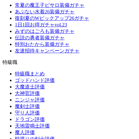
常夏の魔王子ピサロ装備ガチャ
あぶない水着26装備ガチャ
復刻夏のWピックアップ26ガチャ
1日1回お得ガチャvol.23
みずのはごろも装備ガチャ
伝説の勇者装備ガチャ
特別おたから装備ガチャ
友達招待キャンペーンガチャ
特級職
特級職まとめ
ゴッドハンド評価
大魔道士評価
大神官評価
ニンジャ評価
魔剣士評価
守り人評価
ドラゴン評価
天地雷鳴士評価
魔人評価
時渡りの剣士評価