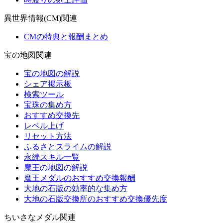
異世界情報(CM)関連
CMの特典と報酬まとめ
宝の地図関連
宝の地図の解説
シェア掲示板
検索ツール
宝珠の集め方
おすすめ交換先
レベル上げ
リセット方法
ふるさとスライムの解説
永続スキル一覧
魔王の地図の解説
魔王メダルのおすすめ交換報酬
大地の石版の効率的な集め方
大地の石版交換所のおすすめ交換優先度
ちいさなメダル関連