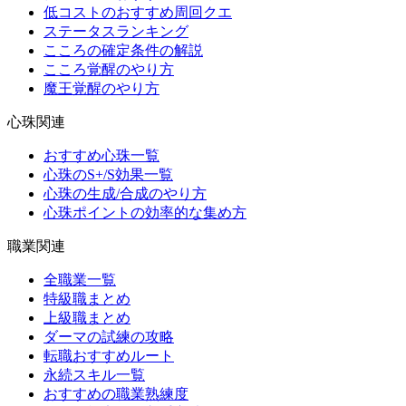
低コストのおすすめ周回クエ
ステータスランキング
こころの確定条件の解説
こころ覚醒のやり方
魔王覚醒のやり方
心珠関連
おすすめ心珠一覧
心珠のS+/S効果一覧
心珠の生成/合成のやり方
心珠ポイントの効率的な集め方
職業関連
全職業一覧
特級職まとめ
上級職まとめ
ダーマの試練の攻略
転職おすすめルート
永続スキル一覧
おすすめの職業熟練度