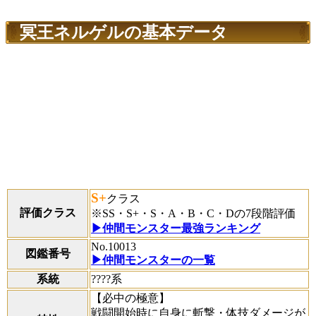
冥王ネルゲルの基本データ
S+
クラス
評価クラス
※SS・S+・S・A・B・C・Dの7段階評価
▶仲間モンスター最強ランキング
No.10013
図鑑番号
▶仲間モンスターの一覧
系統
????系
【必中の極意】
戦闘開始時に自身に斬撃・体技ダメージが