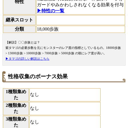
特性
ガードやみかわしされなくなる効果を付与
▶特性の一覧
継承スロット
分類
18,000歩族
【解説】〇〇歩族とは？
紫タマゴの必要歩数を元にモンスターのレア度の指標としているもの。18000歩族
> 13000歩族 > 10000歩族 > 7000歩族 > 5000歩族 の順にレア度が高い。
▶タマゴの詳しい解説はこちら
性格収集のボーナス効果
1種類集め
なし
た
2種類集め
なし
た
3種類集め
なし
た