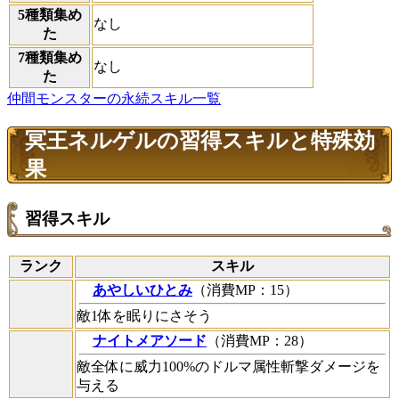
5種類集め
なし
た
7種類集め
なし
た
仲間モンスターの永続スキル一覧
冥王ネルゲルの習得スキルと特殊効
果
習得スキル
ランク
スキル
あやしいひとみ
（消費MP：15）
敵1体を眠りにさそう
ナイトメアソード
（消費MP：28）
敵全体に威力100%のドルマ属性斬撃ダメージを
与える