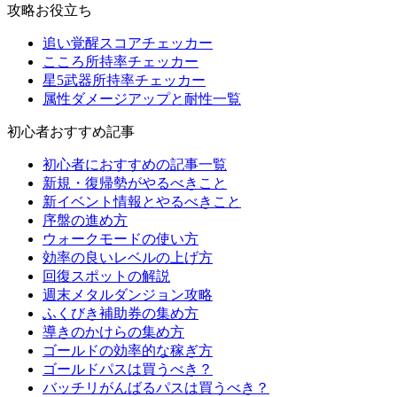
攻略お役立ち
追い覚醒スコアチェッカー
こころ所持率チェッカー
星5武器所持率チェッカー
属性ダメージアップと耐性一覧
初心者おすすめ記事
初心者におすすめの記事一覧
新規・復帰勢がやるべきこと
新イベント情報とやるべきこと
序盤の進め方
ウォークモードの使い方
効率の良いレベルの上げ方
回復スポットの解説
週末メタルダンジョン攻略
ふくびき補助券の集め方
導きのかけらの集め方
ゴールドの効率的な稼ぎ方
ゴールドパスは買うべき？
バッチリがんばるパスは買うべき？