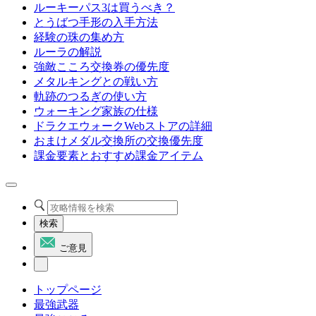
ルーキーパス3は買うべき？
とうばつ手形の入手方法
経験の珠の集め方
ルーラの解説
強敵こころ交換券の優先度
メタルキングとの戦い方
軌跡のつるぎの使い方
ウォーキング家族の仕様
ドラクエウォークWebストアの詳細
おまけメダル交換所の交換優先度
課金要素とおすすめ課金アイテム
検索
ご意見
トップページ
最強武器