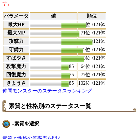
す。
パラメータ
値
順位
最大HP
1184
21
位 /121体
最大MP
288
71
位 /121体
攻撃力
742
1
位 /121体
守備力
613
35
位 /121体
すばやさ
519
38
位 /121体
攻撃魔力
185
64
位 /121体
回復魔力
155
77
位 /121体
きようさ
185
102
位 /121体
仲間モンスターのステータスランキング
素質と性格別のステータス一覧
↓素質を選択
素質と性格の倍率表を開く