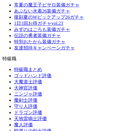
常夏の魔王子ピサロ装備ガチャ
あぶない水着26装備ガチャ
復刻夏のWピックアップ26ガチャ
1日1回お得ガチャvol.23
みずのはごろも装備ガチャ
伝説の勇者装備ガチャ
特別おたから装備ガチャ
友達招待キャンペーンガチャ
特級職
特級職まとめ
ゴッドハンド評価
大魔道士評価
大神官評価
ニンジャ評価
魔剣士評価
守り人評価
ドラゴン評価
天地雷鳴士評価
魔人評価
時渡りの剣士評価