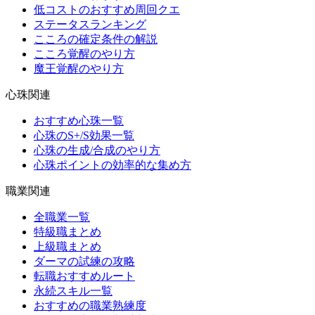
低コストのおすすめ周回クエ
ステータスランキング
こころの確定条件の解説
こころ覚醒のやり方
魔王覚醒のやり方
心珠関連
おすすめ心珠一覧
心珠のS+/S効果一覧
心珠の生成/合成のやり方
心珠ポイントの効率的な集め方
職業関連
全職業一覧
特級職まとめ
上級職まとめ
ダーマの試練の攻略
転職おすすめルート
永続スキル一覧
おすすめの職業熟練度