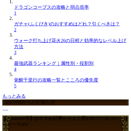
ドラゴンコープスの攻略と弱点倍率
1
ガチャ(ふくびき)のおすすめはどれ？引くべきは？
2
ウォーク打ち上げ花火26の日程と効率的なレベル上げ
方法
3
最強武器ランキング｜属性別・役割別
4
覚醒千里行の攻略一覧とこころの優先度
5
もっとみる
GameWithからのお知らせ
【Amazon7月】おすすめ記事からよく買われているコントロ
ーラーTOP4