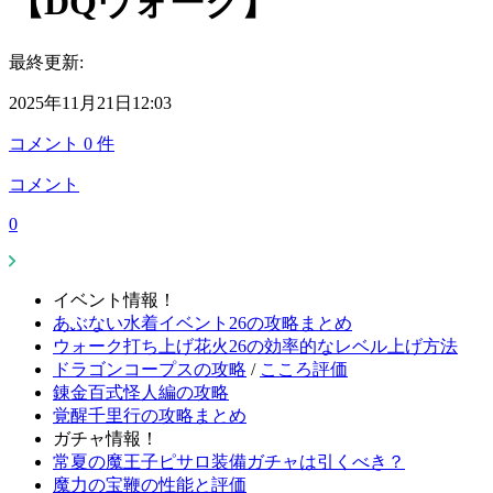
【DQウォーク】
最終更新:
2025年11月21日12:03
コメント
0
件
コメント
0
イベント情報！
あぶない水着イベント26の攻略まとめ
ウォーク打ち上げ花火26の効率的なレベル上げ方法
ドラゴンコープスの攻略
/
こころ評価
錬金百式怪人編の攻略
覚醒千里行の攻略まとめ
ガチャ情報！
常夏の魔王子ピサロ装備ガチャは引くべき？
魔力の宝鞭の性能と評価