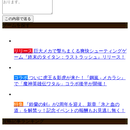
ゲームを探す
リリース
巨大メカで撃ちまくる爽快シューティングゲ
ーム『終末のタイタン：ラストラッシュ』リリース！
コラボ
ついに虎王＆影虎が来た！『鋼嵐 - メカラシ』
で「魔神英雄伝ワタル」コラボ後半が開催！
特集
『鈴蘭の剣』が2周年を迎え、新章「氷と血の
道」を解禁ッ！記念イベントの報酬もお見逃し無く！
攻略記事ランキング