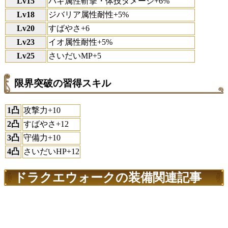
Lv15
バギ属性斬撃・体技ダメージ+6%
Lv18
ジバリア属性耐性+5%
Lv20
すばやさ+6
Lv23
イオ属性耐性+5%
Lv25
さいだいMP+5
限界突破の習得スキル
1凸
攻撃力+10
2凸
すばやさ+12
3凸
守備力+10
4凸
さいだいHP+12
ドラクエウォークの装備関連記事