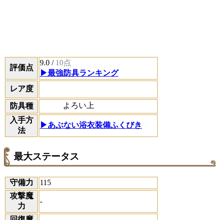
9.0
/
10点
評価点
▶最強防具ランキング
レア度
よろい上
防具種
入手方
▶あぶない浴衣装備ふくびき
法
最大ステータス
守備力
115
攻撃魔
-
力
回復魔