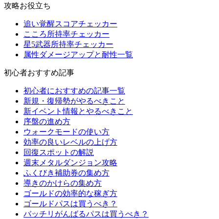
攻略お役立ち
追い覚醒スコアチェッカー
こころ所持率チェッカー
星5武器所持率チェッカー
属性ダメージアップと耐性一覧
初心者おすすめ記事
初心者におすすめの記事一覧
新規・復帰勢がやるべきこと
新イベント情報とやるべきこと
序盤の進め方
ウォークモードの使い方
効率の良いレベルの上げ方
回復スポットの解説
週末メタルダンジョン攻略
ふくびき補助券の集め方
導きのかけらの集め方
ゴールドの効率的な稼ぎ方
ゴールドパスは買うべき？
バッチリがんばるパスは買うべき？