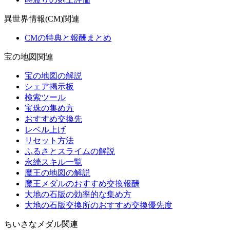
異世界情報(CM)関連
CMの特典と報酬まとめ
宝の地図関連
宝の地図の解説
シェア掲示板
検索ツール
宝珠の集め方
おすすめ交換先
レベル上げ
リセット方法
ふるさとスライムの解説
永続スキル一覧
魔王の地図の解説
魔王メダルのおすすめ交換報酬
大地の石版の効率的な集め方
大地の石版交換所のおすすめ交換優先度
ちいさなメダル関連