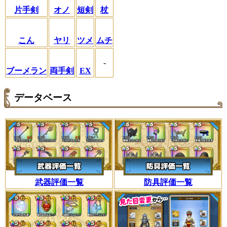
片手剣
オノ
短剣
杖
こん
ヤリ
ツメ
ムチ
-
ブーメラン
両手剣
EX
データベース
武器評価一覧
防具評価一覧