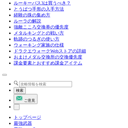
ルーキーパス3は買うべき？
とうばつ手形の入手方法
経験の珠の集め方
ルーラの解説
強敵こころ交換券の優先度
メタルキングとの戦い方
軌跡のつるぎの使い方
ウォーキング家族の仕様
ドラクエウォークWebストアの詳細
おまけメダル交換所の交換優先度
課金要素とおすすめ課金アイテム
検索
ご意見
トップページ
最強武器