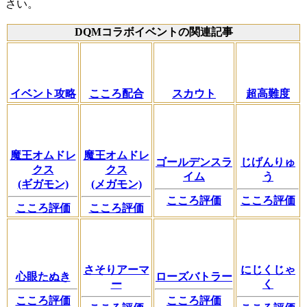
さい。
DQMコラボイベントの関連記事
イベント攻略
こころ配合
スカウト
超高難度
魔王オムドレ
魔王オムドレ
ゴールデンスラ
じげんりゅ
クス
クス
イム
う
(ギガモン)
(メガモン)
こころ評価
こころ評価
こころ評価
こころ評価
さそりアーマ
にじくじゃ
心眼たぬき
ローズバトラー
ー
く
こころ評価
こころ評価