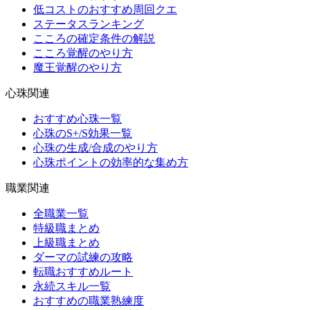
低コストのおすすめ周回クエ
ステータスランキング
こころの確定条件の解説
こころ覚醒のやり方
魔王覚醒のやり方
心珠関連
おすすめ心珠一覧
心珠のS+/S効果一覧
心珠の生成/合成のやり方
心珠ポイントの効率的な集め方
職業関連
全職業一覧
特級職まとめ
上級職まとめ
ダーマの試練の攻略
転職おすすめルート
永続スキル一覧
おすすめの職業熟練度