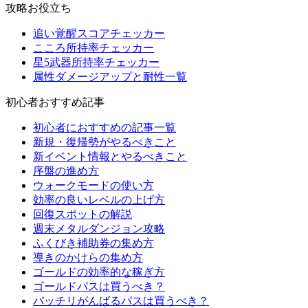
攻略お役立ち
追い覚醒スコアチェッカー
こころ所持率チェッカー
星5武器所持率チェッカー
属性ダメージアップと耐性一覧
初心者おすすめ記事
初心者におすすめの記事一覧
新規・復帰勢がやるべきこと
新イベント情報とやるべきこと
序盤の進め方
ウォークモードの使い方
効率の良いレベルの上げ方
回復スポットの解説
週末メタルダンジョン攻略
ふくびき補助券の集め方
導きのかけらの集め方
ゴールドの効率的な稼ぎ方
ゴールドパスは買うべき？
バッチリがんばるパスは買うべき？