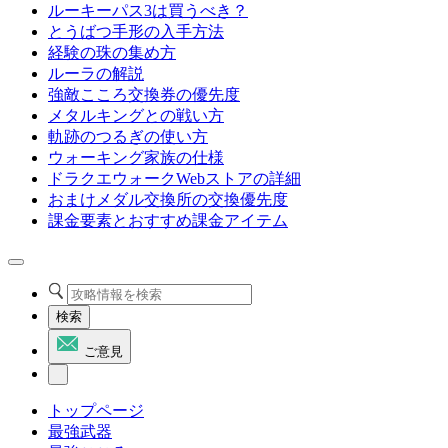
ルーキーパス3は買うべき？
とうばつ手形の入手方法
経験の珠の集め方
ルーラの解説
強敵こころ交換券の優先度
メタルキングとの戦い方
軌跡のつるぎの使い方
ウォーキング家族の仕様
ドラクエウォークWebストアの詳細
おまけメダル交換所の交換優先度
課金要素とおすすめ課金アイテム
検索
ご意見
トップページ
最強武器