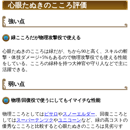
心眼たぬきのこころ評価
強い点
緑こころだが物理攻撃役で使える
心眼たぬきのこころは緑だが、ちから90と高く、スキルの斬
撃・体技ダメージ+5%もあるので物理攻撃役でも使える性能
をしている。こころの緑枠を持つ大神官や守り人などで主に
活躍できる。
弱い点
物理/回復役で使うにしてもイマイチな性能
物理こころとしては
ピサロ
や
スノーエルダー
、回復こころと
しては
スーパーテンツク
や
ユニコーン
など、緑の高コストの
優秀なこころと比較すると心眼たぬきのこころは見劣りす