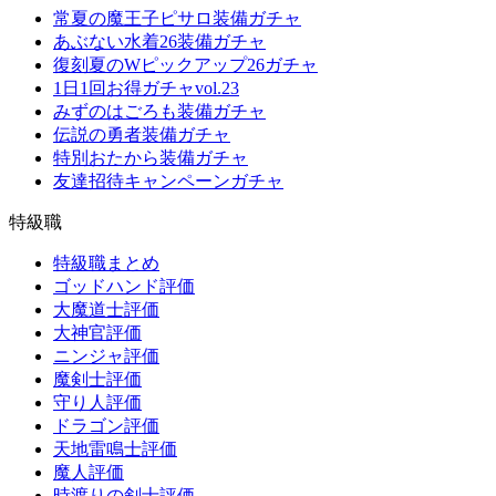
常夏の魔王子ピサロ装備ガチャ
あぶない水着26装備ガチャ
復刻夏のWピックアップ26ガチャ
1日1回お得ガチャvol.23
みずのはごろも装備ガチャ
伝説の勇者装備ガチャ
特別おたから装備ガチャ
友達招待キャンペーンガチャ
特級職
特級職まとめ
ゴッドハンド評価
大魔道士評価
大神官評価
ニンジャ評価
魔剣士評価
守り人評価
ドラゴン評価
天地雷鳴士評価
魔人評価
時渡りの剣士評価