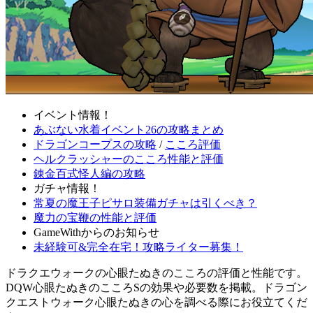
イベント情報！
あぶない水着イベント26の攻略まとめ
ドラゴンコープスの攻略
/
こころ評価
ヘルクラッシャーのこころ性能と評価
錬金百式怪人編の攻略
ガチャ情報！
常夏の魔王子ピサロ装備ガチャは引くべき？
魔力の宝鞭の性能と評価
GameWithからのお知らせ
未経験可&完全在宅！攻略ライター募集！
ドラクエウォークの心眼たぬきのこころの評価と性能です。
DQW心眼たぬきのこころSの効果や必要数を掲載。ドラゴン
クエストウォーク心眼たぬきの心を調べる際にお役立てくだ