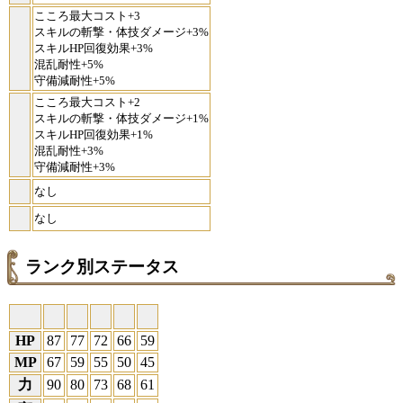
こころ最大コスト+3
スキルの斬撃・体技ダメージ+3%
スキルHP回復効果+3%
混乱耐性+5%
守備減耐性+5%
こころ最大コスト+2
スキルの斬撃・体技ダメージ+1%
スキルHP回復効果+1%
混乱耐性+3%
守備減耐性+3%
なし
なし
ランク別ステータス
HP
87
77
72
66
59
MP
67
59
55
50
45
力
90
80
73
68
61