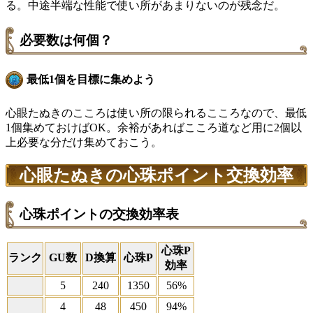
る。中途半端な性能で使い所があまりないのが残念だ。
必要数は何個？
最低1個を目標に集めよう
心眼たぬきのこころは使い所の限られるこころなので、最低
1個集めておけばOK。余裕があればこころ道など用に2個以
上必要な分だけ集めておこう。
心眼たぬきの心珠ポイント交換効率
心珠ポイントの交換効率表
心珠P
ランク
GU数
D換算
心珠P
効率
5
240
1350
56%
4
48
450
94%