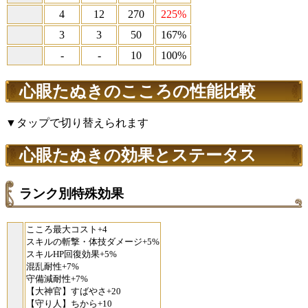
4
12
270
225%
3
3
50
167%
-
-
10
100%
心眼たぬきのこころの性能比較
▼タップで切り替えられます
心眼たぬきの効果とステータス
ランク別特殊効果
こころ最大コスト+4
スキルの斬撃・体技ダメージ+5%
スキルHP回復効果+5%
混乱耐性+7%
守備減耐性+7%
【大神官】すばやさ+20
【守り人】ちから+10