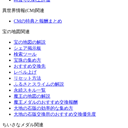
異世界情報(CM)関連
CMの特典と報酬まとめ
宝の地図関連
宝の地図の解説
シェア掲示板
検索ツール
宝珠の集め方
おすすめ交換先
レベル上げ
リセット方法
ふるさとスライムの解説
永続スキル一覧
魔王の地図の解説
魔王メダルのおすすめ交換報酬
大地の石版の効率的な集め方
大地の石版交換所のおすすめ交換優先度
ちいさなメダル関連