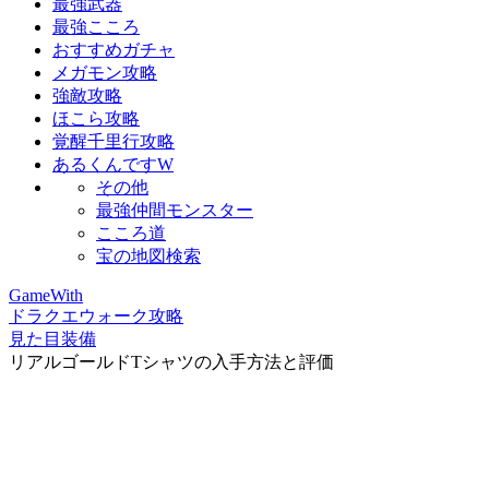
最強武器
最強こころ
おすすめガチャ
メガモン攻略
強敵攻略
ほこら攻略
覚醒千里行攻略
あるくんですW
その他
最強仲間モンスター
こころ道
宝の地図検索
GameWith
ドラクエウォーク攻略
見た目装備
リアルゴールドTシャツの入手方法と評価