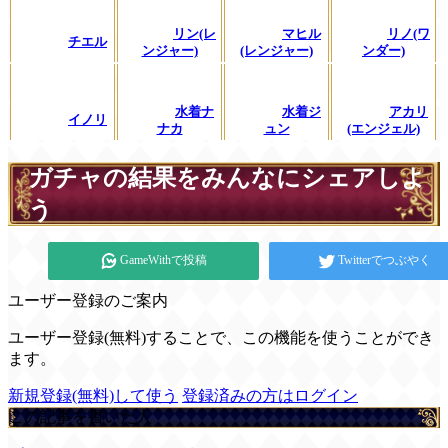
リン(レ
マヒル
リノ(ワ
チエル
ンジャー)
(レンジャー)
ンダー)
水着ナ
水着ジ
アカリ
イノリ
ナカ
ュン
(エンジェル)
ガチャの結果をみんなにシェアしよ
う
GameWithで投稿
Twitterでつぶやく
ユーザー登録のご案内
ユーザー登録(無料)することで、この機能を使うことができ
ます。
新規登録(無料)して使う
登録済みの方はログイン
この記事を書いた人