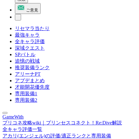
ご意見
リセマラ当たり
最強キャラ
全キャラ評価
深域クエスト
SPバトル
追憶の戦域
推奨装備ランク
アリーナPT
アプデまとめ
才能開花優先度
専用装備1
専用装備2
GameWith
プリコネ攻略wiki｜プリンセスコネクト！Re:Dive解説
全キャラ評価一覧
アカリ(エンジェル)の評価/適正ランクと専用装備