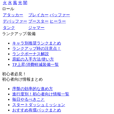
火
水
風
光
闇
ロール
アタッカー
ブレイカー
バッファー
デバッファー
ブースター
ヒーラー
タンク
ジャマー
ランクアップ/装備
キャラ別推奨ランクまとめ
ランクアップ時の注意点！
ランクボーナス解説
原鉱の入手方法/使い方
TP上昇/消費軽減装備一覧
初心者必見！
初心者向け情報まとめ
序盤の効率的な進め方
進行度別！初心者向け情報一覧
毎日やるべきこと
スタートダッシュミッション
おすすめ有償パックまとめ