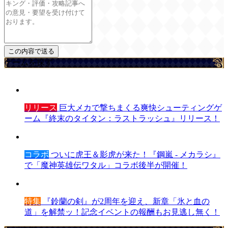
ゲームを探す
リリース
巨大メカで撃ちまくる爽快シューティングゲ
ーム『終末のタイタン：ラストラッシュ』リリース！
コラボ
ついに虎王＆影虎が来た！『鋼嵐 - メカラシ』
で「魔神英雄伝ワタル」コラボ後半が開催！
特集
『鈴蘭の剣』が2周年を迎え、新章「氷と血の
道」を解禁ッ！記念イベントの報酬もお見逃し無く！