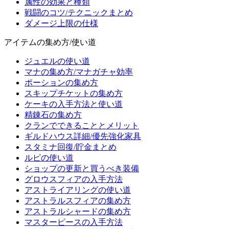
属性の効果と種類
戦闘のコツ/テクニックまとめ
ダメージ上限の仕様
アイテムの集め方/使い道
ジュエルの使い道
マナの集め方/マナガチャ効率
ポーションの集め方
スキップチケットの集め方
ケーキの入手方法と使い道
精錬石の集め方
クランでできることとメリット
ギルドハウス詳細/優先強化家具
スタミナ回復/貯金まとめ
ルピの使い道
ショップの更新と買うべき装備
グロウスフィアの入手方法
アストライアリングの使い道
アストラルスフィアの集め方
アストラルシャードの集め方
マスターピースの入手方法