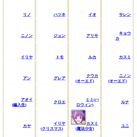
リノ
ハツネ
イオ
サレン
キョウ
ニノン
ジュン
アリサ
カ
イリヤ
トモ
ルカ
カスミ
クウカ
ニノン
アン
グレア
(オーエド)
(オーエド)
アオイ
ミミ(ハ
クロエ
ルナ
(編入生)
ロウィン)
イリヤ
カスミ
カヤ
ユニ
(クリスマス)
(魔法少女)