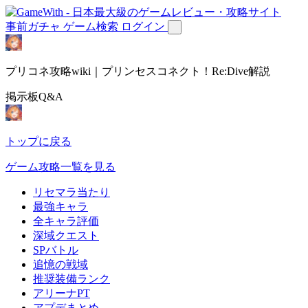
事前ガチャ
ゲーム検索
ログイン
プリコネ攻略wiki｜プリンセスコネクト！Re:Dive解説
掲示板Q&A
トップに戻る
ゲーム攻略一覧を見る
リセマラ当たり
最強キャラ
全キャラ評価
深域クエスト
SPバトル
追憶の戦域
推奨装備ランク
アリーナPT
アプデまとめ