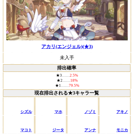
アカリ(エンジェル)(★3)
未入手
排出確率
★3……
2.5%
★2……
18%
★1……
79.5%
現在排出される★3キャラ一覧
シズル
マホ
ノゾミ
アキノ
マコト
ジータ
アンナ
モニカ