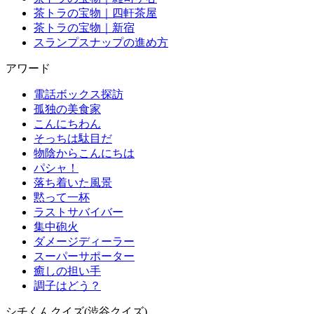
茶トラの宝物｜四軒茶屋
茶トラの宝物｜新宿
スランプスナップの進め方
アワード
電話ボックス探訪
孤独の美食家
こんにちわん
そっちは駄目だ
物陰からこんにちは
パシャ！
落ち着いた風景
黙って一杯
ラストサバイバー
集中砲火
ダメージディーラー
スーパーサポーター
癒しの担い手
調子はどう？
シチくんクイズ(渋谷クイズ)