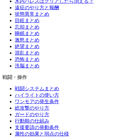
木内パレスはクリアしたら消える？
遠征のやり方と報酬
状態異常まとめ
目眩まとめ
忘却まとめ
睡眠まとめ
激怒まとめ
絶望まとめ
混乱まとめ
恐怖まとめ
洗脳まとめ
戦闘・操作
戦闘システムまとめ
ハイライトの使い方
ワンモアの発生条件
総攻撃のやり方
ガードのやり方
行動順の仕組み
支援要請の発動条件
属性の効果と弱点の仕様