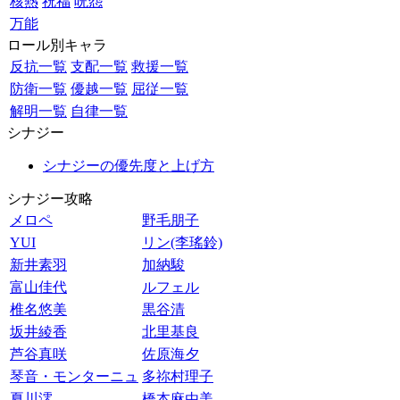
核熱
祝福
呪怨
万能
ロール別キャラ
反抗一覧
支配一覧
救援一覧
防衛一覧
優越一覧
屈従一覧
解明一覧
自律一覧
シナジー
シナジーの優先度と上げ方
シナジー攻略
メロペ
野毛朋子
YUI
リン(李瑤鈴)
新井素羽
加納駿
富山佳代
ルフェル
椎名悠美
黒谷清
坂井綾香
北里基良
芦谷真咲
佐原海夕
琴音・モンターニュ
多祢村理子
夏川澪
橋本麻由美