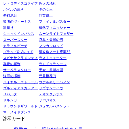
レトロディスコタイプ
煌火の洗礼
バベルの裁き
冬の女王
夢幻泡影
罪業還土
黎明のヴィーナス
ファイナルバスター
影斬り
核熱フィニッシャー
ショックインパルス
ムーンライトフェザー
スーパースター
忍具・天翼の刃
カラフルビーチ
マジカルロッド
ブラッド&ブレイド
魔改造ノート双葉SP
スピナサクラメンティ
ラストクォーター
群青の審判
ラムドゥラムール
サーベラスクロー
天傘・風起梅園
浄罪の澪標
元旦橙花刀
ロイヤル・エトワール
ヴァルキリーペノン
ゴルディアスカッター
リヴオンライヴ
リバルタ
デオスクシポス
サルンガ
サバジオス
サラウンドザワールド
ジュエルバスケット
マーメイドダンス
啓示カード