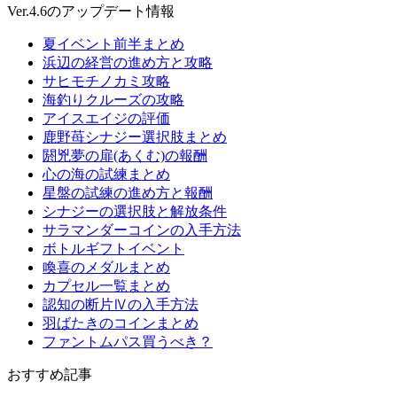
Ver.4.6のアップデート情報
夏イベント前半まとめ
浜辺の経営の進め方と攻略
サヒモチノカミ攻略
海釣りクルーズの攻略
アイスエイジの評価
鹿野苺シナジー選択肢まとめ
閼兇夢の扉(あくむ)の報酬
心の海の試練まとめ
星盤の試練の進め方と報酬
シナジーの選択肢と解放条件
サラマンダーコインの入手方法
ボトルギフトイベント
喚喜のメダルまとめ
カプセル一覧まとめ
認知の断片Ⅳの入手方法
羽ばたきのコインまとめ
ファントムパス買うべき？
おすすめ記事