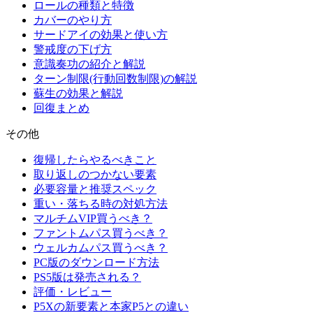
ロールの種類と特徴
カバーのやり方
サードアイの効果と使い方
警戒度の下げ方
意識奏功の紹介と解説
ターン制限(行動回数制限)の解説
蘇生の効果と解説
回復まとめ
その他
復帰したらやるべきこと
取り返しのつかない要素
必要容量と推奨スペック
重い・落ちる時の対処方法
マルチムVIP買うべき？
ファントムパス買うべき？
ウェルカムパス買うべき？
PC版のダウンロード方法
PS5版は発売される？
評価・レビュー
P5Xの新要素と本家P5との違い