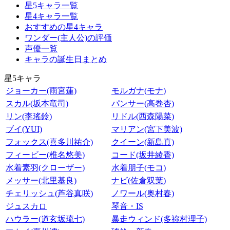
星5キャラ一覧
星4キャラ一覧
おすすめの星4キャラ
ワンダー(主人公)の評価
声優一覧
キャラの誕生日まとめ
星5キャラ
ジョーカー(雨宮蓮)
モルガナ(モナ)
スカル(坂本竜司)
パンサー(高巻杏)
リン(李瑤鈴)
リドル(西森陽菜)
ブイ(YUI)
マリアン(宮下美波)
フォックス(喜多川祐介)
クイーン(新島真)
フィービー(椎名悠美)
コード(坂井綾香)
水着素羽(クローザー)
水着朋子(モコ)
メッサー(北里基良)
ナビ(佐倉双葉)
チェリッシュ(芦谷真咲)
ノワール(奥村春)
ジュスカロ
琴音・IS
ハウラー(道玄坂琉七)
暴走ウィンド(多祢村理子)