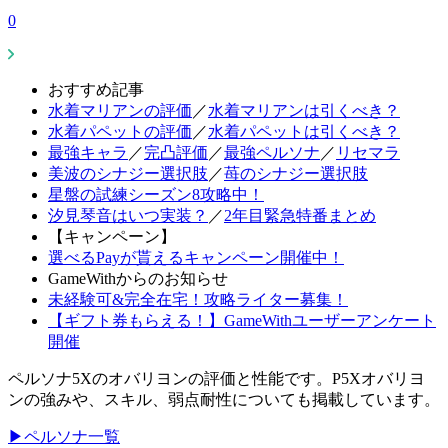
0
おすすめ記事
水着マリアンの評価
／
水着マリアンは引くべき？
水着パペットの評価
／
水着パペットは引くべき？
最強キャラ
／
完凸評価
／
最強ペルソナ
／
リセマラ
美波のシナジー選択肢
／
苺のシナジー選択肢
星盤の試練シーズン8攻略中！
汐見琴音はいつ実装？
／
2年目緊急特番まとめ
【キャンペーン】
選べるPayが貰えるキャンペーン開催中！
GameWithからのお知らせ
未経験可&完全在宅！攻略ライター募集！
【ギフト券もらえる！】GameWithユーザーアンケート
開催
ペルソナ5Xのオバリヨンの評価と性能です。P5Xオバリヨ
ンの強みや、スキル、弱点耐性についても掲載しています。
▶ペルソナ一覧