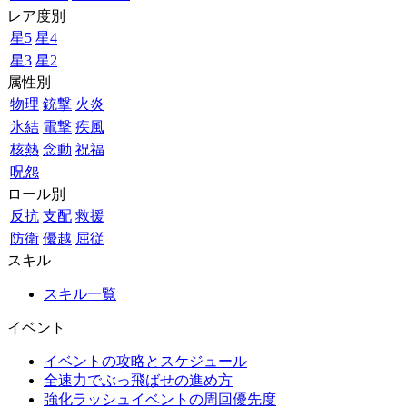
レア度別
星5
星4
星3
星2
属性別
物理
銃撃
火炎
氷結
電撃
疾風
核熱
念動
祝福
呪怨
ロール別
反抗
支配
救援
防衛
優越
屈従
スキル
スキル一覧
イベント
イベントの攻略とスケジュール
全速力でぶっ飛ばせの進め方
強化ラッシュイベントの周回優先度