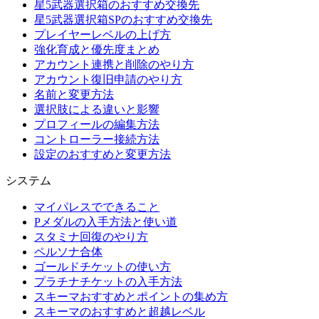
星5武器選択箱のおすすめ交換先
星5武器選択箱SPのおすすめ交換先
プレイヤーレベルの上げ方
強化育成と優先度まとめ
アカウント連携と削除のやり方
アカウント復旧申請のやり方
名前と変更方法
選択肢による違いと影響
プロフィールの編集方法
コントローラー接続方法
設定のおすすめと変更方法
システム
マイパレスでできること
Pメダルの入手方法と使い道
スタミナ回復のやり方
ペルソナ合体
ゴールドチケットの使い方
プラチナチケットの入手方法
スキーマおすすめとポイントの集め方
スキーマのおすすめと超越レベル