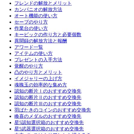
フレンドの解放とメリット
カンパニオの解放方法
オート機能の使い方
セーブのやり方
作業台の使い方
キーピックの作り方と必要個数
異聞録の解放方法と報酬
アワード一覧
アイテムの使い方
プレゼントの入手方法
覚醒のやり方
凸のやり方とメリット
イメジャリーの上げ方
魂魄玉の効率的な集め方
認知の断片Ⅰのおすすめ交換先
認知の断片Ⅱのおすすめ交換先
認知の断片Ⅲのおすすめ交換先
羽ばたきのコインのおすすめ交換先
喚喜のメダルのおすすめ交換先
星5認知選択箱のおすすめ交換先
星5武器選択箱のおすすめ交換先