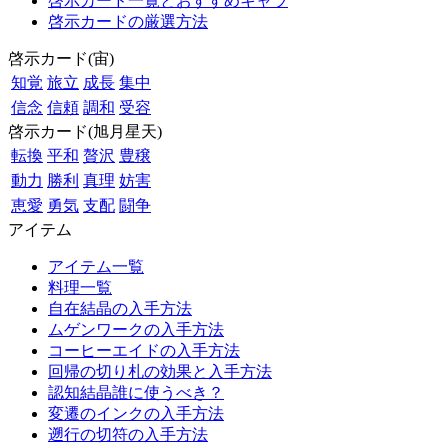
啓示カード一覧とおすすめキャラ
啓示カードの厳選方法
啓示カード(宙)
知覚
旅立
成長
集中
信念
信頼
調和
受容
啓示カード(旭月星天)
転換
平和
贅沢
豊穣
動力
勝利
真理
妨害
恵愛
勇気
支配
闘争
アイテム
アイテム一覧
料理一覧
自在結晶の入手方法
ムゲンワークの入手方法
コーヒーエイドの入手方法
回帰の切り札の効果と入手方法
認知結晶誰に使うべき？
変遷のインクの入手方法
遡行の切符の入手方法