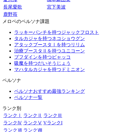
長尾愛歌
宮下美波
鹿野苺
メロペのペルソナ課題
ラッキーパンチを持つジャックフロスト
タルカジャを持つネコショウグン
アタックブースタⅠを持つリリム
治療ブースタⅡを持つユニコーン
ブフダインを持つビャッコ
吸魔を持つだいそうじょう
マハタルカジャを持つドミニオン
ペルソナ
ペルソナおすすめ最強ランキング
ペルソナ一覧
ランク別
ランクⅠ
ランクⅡ
ランクⅢ
ランクⅣ
ランクⅤ
VランクI
ランクⅦ
ランクⅧ