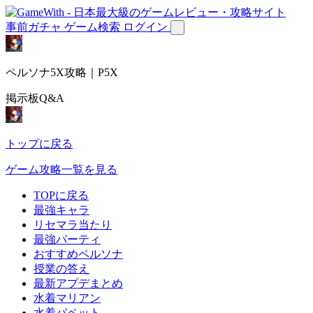
事前ガチャ
ゲーム検索
ログイン
ペルソナ5X攻略｜P5X
掲示板Q&A
トップに戻る
ゲーム攻略一覧を見る
TOPに戻る
最強キャラ
リセマラ当たり
最強パーティ
おすすめペルソナ
授業の答え
最新アプデまとめ
水着マリアン
水着パペット