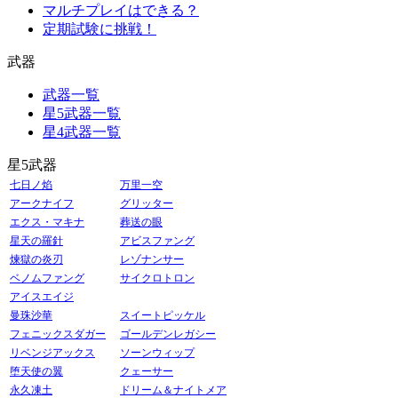
マルチプレイはできる？
定期試験に挑戦！
武器
武器一覧
星5武器一覧
星4武器一覧
星5武器
七日ノ焰
万里一空
アークナイフ
グリッター
エクス・マキナ
葬送の眼
星天の羅針
アビスファング
煉獄の炎刃
レゾナンサー
ベノムファング
サイクロトロン
アイスエイジ
曼珠沙華
スイートピッケル
フェニックスダガー
ゴールデンレガシー
リベンジアックス
ソーンウィップ
堕天使の翼
クェーサー
永久凍土
ドリーム＆ナイトメア