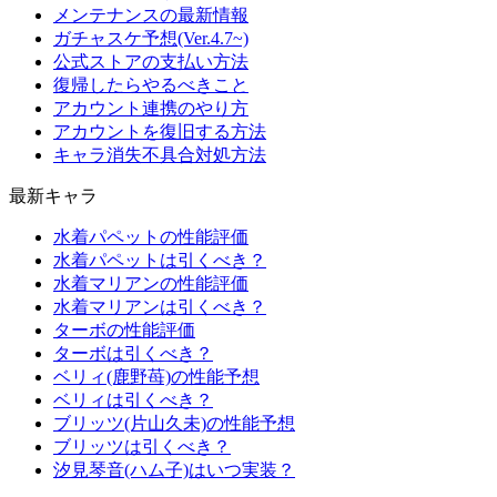
メンテナンスの最新情報
ガチャスケ予想(Ver.4.7~)
公式ストアの支払い方法
復帰したらやるべきこと
アカウント連携のやり方
アカウントを復旧する方法
キャラ消失不具合対処方法
最新キャラ
水着パペットの性能評価
水着パペットは引くべき？
水着マリアンの性能評価
水着マリアンは引くべき？
ターボの性能評価
ターボは引くべき？
ベリィ(鹿野苺)の性能予想
ベリィは引くべき？
ブリッツ(片山久未)の性能予想
ブリッツは引くべき？
汐見琴音(ハム子)はいつ実装？