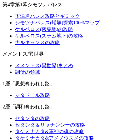
第4章第1幕シモツナパレス
下津名パレス攻略とギミック
シモツナパレス(蟻塚)探索100%マップ
ケルベロス(密集地)の攻略
ケルベロス(スラム地下)の攻略
ナルキッソスの攻略
メメントス/異世界
メメントス(異世界)まとめ
調伏の領域
1層「思想奪われし路」
マタドール攻略
2層「調和奪われし路」
セタンタの攻略
セタンタ＆リャナンシーの攻略
タケミナカタ&軍神の魂の攻略
タケミナカタ&アメノウズメの攻略