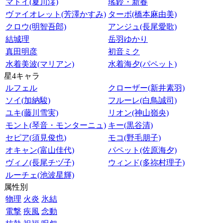
マトイ(夏川澪)
瑤鈴・新春
ヴァイオレット(芳澤かすみ)
ターボ(橋本麻由美)
クロウ(明智吾郎)
アンジュ(長尾愛歌)
結城理
岳羽ゆかり
真田明彦
初音ミク
水着美波(マリアン)
水着海夕(パペット)
星4キャラ
ルフェル
クローザー(新井素羽)
ソイ(加納駿)
フルーレ(白鳥誠司)
ユキ(藤川雪実)
リオン(神山嶺央)
モント(琴音・モンターニュ)
キー(黒谷清)
セピア(須見俊也)
モコ(野毛朋子)
オキャン(富山佳代)
パペット(佐原海夕)
ヴィノ(長尾チヅ子)
ウィンド(多祢村理子)
ルーチェ(池波星輝)
属性別
物理
火炎
氷結
電撃
疾風
念動