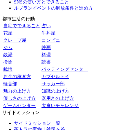
SNSの使い方とできること
ルブランイベントの解放条件と進め方
都市生活の行動
自宅でできること
占い
花屋
牛丼屋
クレープ屋
コンビニ
ジム
映画
銭湯
料理
掃除
読書
栽培
バッティングセンター
お金の稼ぎ方
カプセルトイ
軽音部
サッカー部
魅力の上げ方
知識の上げ方
優しさの上げ方
器用さの上げ方
ゲームセンター
大食いチャレンジ
サイドミッション
サイドミッション一覧
茶トラの宝物｜雑司ヶ谷