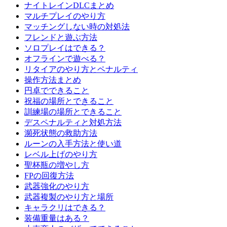
ナイトレインDLCまとめ
マルチプレイのやり方
マッチングしない時の対処法
フレンドと遊ぶ方法
ソロプレイはできる？
オフラインで遊べる？
リタイアのやり方とペナルティ
操作方法まとめ
円卓でできること
祝福の場所とできること
訓練場の場所とできること
デスペナルティと対処方法
瀕死状態の救助方法
ルーンの入手方法と使い道
レベル上げのやり方
聖杯瓶の増やし方
FPの回復方法
武器強化のやり方
武器複製のやり方と場所
キャラクリはできる？
装備重量はある？