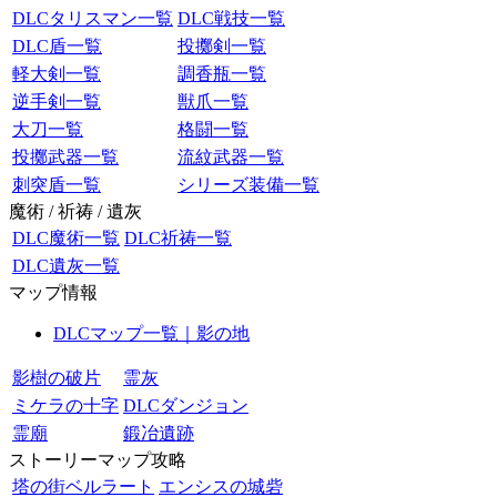
DLCタリスマン一覧
DLC戦技一覧
DLC盾一覧
投擲剣一覧
軽大剣一覧
調香瓶一覧
逆手剣一覧
獣爪一覧
大刀一覧
格闘一覧
投擲武器一覧
流紋武器一覧
刺突盾一覧
シリーズ装備一覧
魔術 / 祈祷 / 遺灰
DLC魔術一覧
DLC祈祷一覧
DLC遺灰一覧
マップ情報
DLCマップ一覧｜影の地
影樹の破片
霊灰
ミケラの十字
DLCダンジョン
霊廟
鍛冶遺跡
ストーリーマップ攻略
塔の街ベルラート
エンシスの城砦