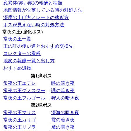
変異体(赤い敵)の報酬と種類
地図情報が欠落している時の対処方法
深度の上げ方とレートの稼ぎ方
ボスが見えない時の対処方法
常夜の王(強化ボス)
常夜の王一覧
王の証の使い道とおすすめ交換先
コレクターの看板
地変の報酬一覧と出し方
おすすめ遺物
第1弾ボス
常夜の王エデレ
爵の暗き夜
常夜の王グノスター
識の暗き夜
常夜の王フルゴール
狩人の暗き夜
第2弾ボス
常夜の王マリス
深海の暗き夜
常夜の王カリゴ
霞の暗き夜
常夜の王リブラ
魔の暗き夜