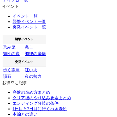
アイテム一覧
イベント
イベント一覧
襲撃イベント一覧
突発イベント一覧
襲撃イベント
忌み鬼
兆し
知性の蟲
調律の魔物
突発イベント
歩く霊廟
狂い火
隕石
夜の勢力
お役立ち記事
序盤の進め方まとめ
クリア後のやり込み要素まとめ
エンディング分岐の条件
1日目と2日目に行くべき場所
本編との違い