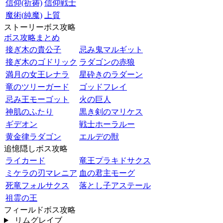
信仰(祈祷)
信仰戦士
魔術(純魔)
上質
ストーリーボス攻略
ボス攻略まとめ
接ぎ木の貴公子
忌み鬼マルギット
接ぎ木のゴドリック
ラダゴンの赤狼
満月の女王レナラ
星砕きのラダーン
竜のツリーガード
ゴッドフレイ
忌み王モーゴット
火の巨人
神肌のふたり
黒き剣のマリケス
ギデオン
戦士ホーラルー
黄金律ラダゴン
エルデの獣
追憶隠しボス攻略
ライカード
竜王プラキドサクス
ミケラの刃マレニア
血の君主モーグ
死竜フォルサクス
落とし子アステール
祖霊の王
フィールドボス攻略
リムグレイブ