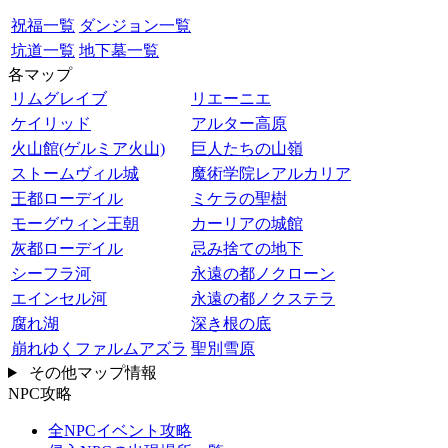
祝福一覧
ダンジョン一覧
坑道一覧
地下墓一覧
各マップ
リムグレイブ
リエーニエ
ケイリッド
アルター高原
火山館(ゲルミア火山)
巨人たちの山嶺
ストームヴィル城
魔術学院レアルカリア
王都ローデイル
ミケラの聖樹
モーグウィン王朝
カーリアの城館
灰都ローデイル
忌み捨ての地下
シーフラ河
永遠の都ノクローン
エインセル河
永遠の都ノクステラ
腐れ湖
深き根の底
崩れゆくファルムアズラ
聖別雪原
その他マップ情報
NPC攻略
全NPCイベント攻略