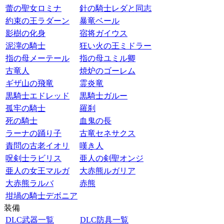
蕾の聖女ロミナ
針の騎士レダと同志
約束の王ラダーン
暴竜ベール
影樹の化身
宿将ガイウス
泥濘の騎士
狂い火の王ミドラー
指の母メーテール
指の母ユミル卿
古竜人
焼炉のゴーレム
ギザ山の飛竜
霊炎竜
黒騎士エドレッド
黒騎士ガルー
孤牢の騎士
羅刹
死の騎士
血鬼の長
ラーナの踊り子
古竜セネサクス
責問の古老イオリ
嘆き人
呪剣士ラビリス
亜人の剣聖オンジ
亜人の女王マルガ
大赤熊ルガリア
大赤熊ラルバ
赤熊
坩堝の騎士デボニア
装備
DLC武器一覧
DLC防具一覧