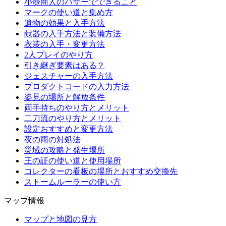
小壺商人のバザーでできること
マークの使い道と集め方
遺物の効果と入手方法
献器の入手方法と装備方法
衣装の入手・変更方法
2人プレイのやり方
引き継ぎ要素はある？
ジェスチャーの入手方法
プロダクトコードの入力方法
姿見の場所と解放条件
両手持ちのやり方とメリット
二刀流のやり方とメリット
設定おすすめと変更方法
夜の雨の対処法
災域の攻略と発生場所
王の証の使い道と使用場所
コレクターの看板の場所とおすすめ交換先
ストームルーラーの使い方
マップ情報
マップと地図の見方