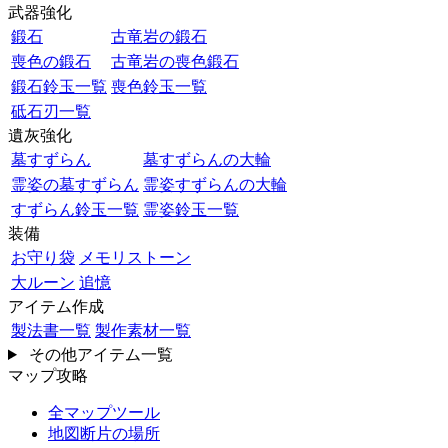
武器強化
鍛石
古竜岩の鍛石
喪色の鍛石
古竜岩の喪色鍛石
鍛石鈴玉一覧
喪色鈴玉一覧
砥石刃一覧
遺灰強化
墓すずらん
墓すずらんの大輪
霊姿の墓すずらん
霊姿すずらんの大輪
すずらん鈴玉一覧
霊姿鈴玉一覧
装備
お守り袋
メモリストーン
大ルーン
追憶
アイテム作成
製法書一覧
製作素材一覧
その他アイテム一覧
マップ攻略
全マップツール
地図断片の場所