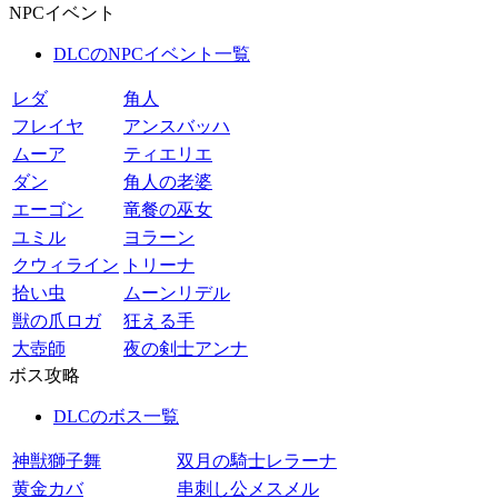
NPCイベント
DLCのNPCイベント一覧
レダ
角人
フレイヤ
アンスバッハ
ムーア
ティエリエ
ダン
角人の老婆
エーゴン
竜餐の巫女
ユミル
ヨラーン
クウィライン
トリーナ
拾い虫
ムーンリデル
獣の爪ロガ
狂える手
大壺師
夜の剣士アンナ
ボス攻略
DLCのボス一覧
神獣獅子舞
双月の騎士レラーナ
黄金カバ
串刺し公メスメル