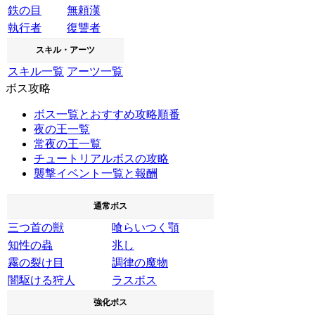
鉄の目
無頼漢
執行者
復讐者
スキル・アーツ
スキル一覧
アーツ一覧
ボス攻略
ボス一覧とおすすめ攻略順番
夜の王一覧
常夜の王一覧
チュートリアルボスの攻略
襲撃イベント一覧と報酬
通常ボス
三つ首の獣
喰らいつく顎
知性の蟲
兆し
霧の裂け目
調律の魔物
闇駆ける狩人
ラスボス
強化ボス