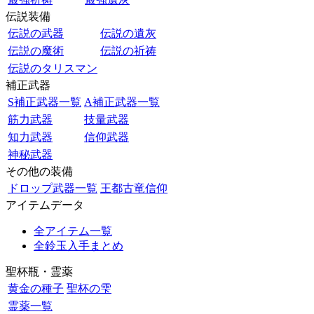
伝説装備
伝説の武器
伝説の遺灰
伝説の魔術
伝説の祈祷
伝説のタリスマン
補正武器
S補正武器一覧
A補正武器一覧
筋力武器
技量武器
知力武器
信仰武器
神秘武器
その他の装備
ドロップ武器一覧
王都古竜信仰
アイテムデータ
全アイテム一覧
全鈴玉入手まとめ
聖杯瓶・霊薬
黄金の種子
聖杯の雫
霊薬一覧