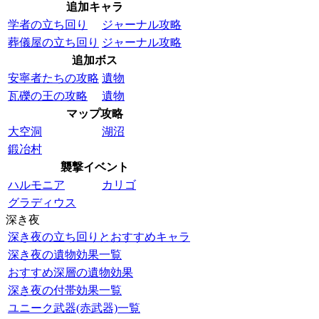
追加キャラ
学者の立ち回り
ジャーナル攻略
葬儀屋の立ち回り
ジャーナル攻略
追加ボス
安寧者たちの攻略
遺物
瓦礫の王の攻略
遺物
マップ攻略
大空洞
湖沼
鍛冶村
襲撃イベント
ハルモニア
カリゴ
グラディウス
深き夜
深き夜の立ち回りとおすすめキャラ
深き夜の遺物効果一覧
おすすめ深層の遺物効果
深き夜の付帯効果一覧
ユニーク武器(赤武器)一覧