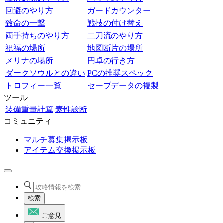
回避のやり方
ガードカウンター
致命の一撃
戦技の付け替え
両手持ちのやり方
二刀流のやり方
祝福の場所
地図断片の場所
メリナの場所
円卓の行き方
ダークソウルとの違い
PCの推奨スペック
トロフィー一覧
セーブデータの複製
ツール
装備重量計算
素性診断
コミュニティ
マルチ募集掲示板
アイテム交換掲示板
検索
ご意見