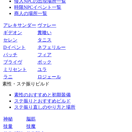
侵入NPCの出現場所一覧
時限NPCイベント一覧
商人の場所一覧
アレキサンダー
ヴァレー
ギデオン
糞喰い
セレン
タニス
Dイベント
ネフェリルー
パッチ
フィア
ブライヴ
ボック
ミリセント
ユラ
ラニ
ロジェール
素性・ステ振りビルド
素性のおすすめと初期装備
ステ振りとおすすめビルド
ステ振り直しのやり方と場所
神秘
脳筋
技量
技魔