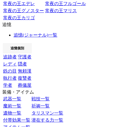
常夜の王エデレ
常夜の王フルゴール
常夜の王グノスター
常夜の王マリス
常夜の王カリゴ
追憶
追憶(ジャーナル)一覧
追憶個別
追跡者
守護者
レディ
隠者
鉄の目
無頼漢
執行者
復讐者
学者
葬儀屋
装備・アイテム
武器一覧
戦技一覧
魔術一覧
祈祷一覧
遺物一覧
タリスマン一覧
付帯効果一覧
潜在する力一覧