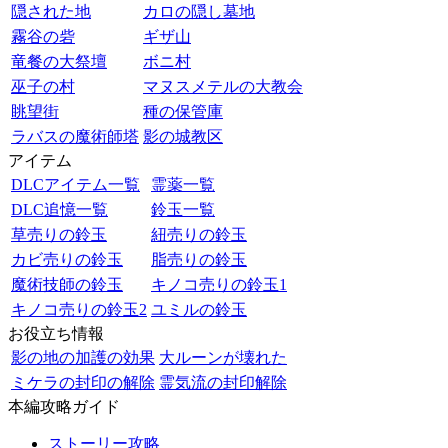
隠された地
カロの隠し墓地
霧谷の砦
ギザ山
竜餐の大祭壇
ボニ村
巫子の村
マヌスメテルの大教会
眺望街
種の保管庫
ラバスの魔術師塔
影の城教区
アイテム
DLCアイテム一覧
霊薬一覧
DLC追憶一覧
鈴玉一覧
草売りの鈴玉
紐売りの鈴玉
カビ売りの鈴玉
脂売りの鈴玉
魔術技師の鈴玉
キノコ売りの鈴玉1
キノコ売りの鈴玉2
ユミルの鈴玉
お役立ち情報
影の地の加護の効果
大ルーンが壊れた
ミケラの封印の解除
霊気流の封印解除
本編攻略ガイド
ストーリー攻略