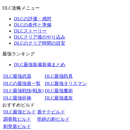
DLC攻略メニュー
DLCの評価・感想
DLCの条件と準備
DLCストーリー
DLCクリア後のやり込み
DLCのクリア時間の目安
最強ランキング
DLC最強装備装備まとめ
DLC最強武器
DLC最強防具
DLCの最強盾一覧
DLC最強タリスマン
DLC最強戦技(戦灰)
DLC最強魔術
DLC最強祈祷
DLC最強遺灰
おすすめビルド
DLC最強ビルド
盾チクビルド
調香瓶ビルド
拒絶の刺ビルド
刺突盾ビルド