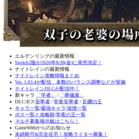
エルデンリングの最新情報
Switch2版が2026年8/28(金)に発売決定！
ナイトレインの最新情報
ナイトレイン攻略情報まとめ
Ver. 1.03.4が配信、多数のバランス調整などが実施
ナイトレインDLCが配信中！
新キャラ
「学者」
/
「葬儀屋」
DLCボス
安寧者
/
常夜安寧者
/
瓦礫の王
キャラ一覧
/
最強キャラ
/
追憶一覧
ボス一覧と攻略順
/
常夜の王一覧
マルチ募集掲示板はこちら！
GameWithからのお知らせ
未経験可&完全在宅！攻略ライター募集！