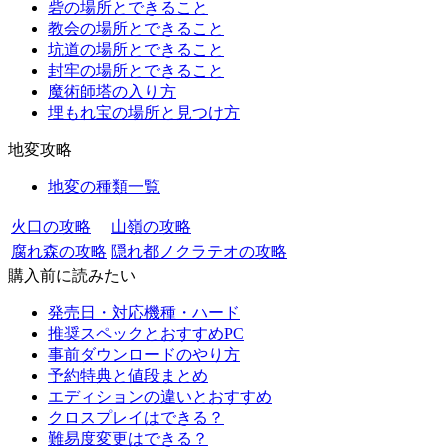
砦の場所とできること
教会の場所とできること
坑道の場所とできること
封牢の場所とできること
魔術師塔の入り方
埋もれ宝の場所と見つけ方
地変攻略
地変の種類一覧
火口の攻略
山嶺の攻略
腐れ森の攻略
隠れ都ノクラテオの攻略
購入前に読みたい
発売日・対応機種・ハード
推奨スペックとおすすめPC
事前ダウンロードのやり方
予約特典と値段まとめ
エディションの違いとおすすめ
クロスプレイはできる？
難易度変更はできる？