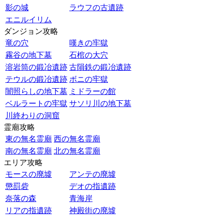
影の城
ラウフの古遺跡
エニルイリム
ダンジョン攻略
竜の穴
嘆きの牢獄
霧谷の地下墓
石棺の大穴
溶岩筒の鍛冶遺跡
古隕鉄の鍛冶遺跡
テウルの鍛冶遺跡
ボニの牢獄
闇照らしの地下墓
ミドラーの館
ベルラートの牢獄
サソリ川の地下墓
川終わりの洞窟
霊廟攻略
東の無名霊廟
西の無名霊廟
南の無名霊廟
北の無名霊廟
エリア攻略
モースの廃墟
アンテの廃墟
懲罰砦
デオの指遺跡
奈落の森
青海岸
リアの指遺跡
神殿街の廃墟