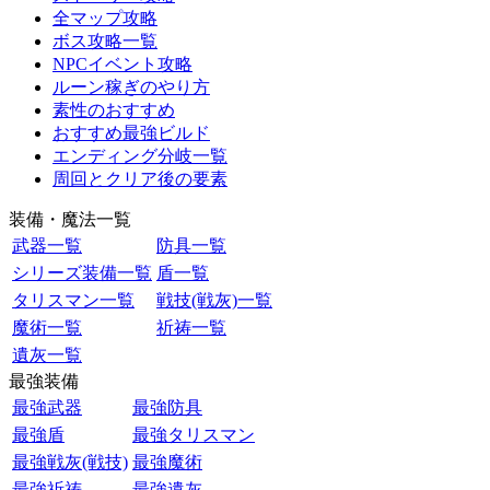
全マップ攻略
ボス攻略一覧
NPCイベント攻略
ルーン稼ぎのやり方
素性のおすすめ
おすすめ最強ビルド
エンディング分岐一覧
周回とクリア後の要素
装備・魔法一覧
武器一覧
防具一覧
シリーズ装備一覧
盾一覧
タリスマン一覧
戦技(戦灰)一覧
魔術一覧
祈祷一覧
遺灰一覧
最強装備
最強武器
最強防具
最強盾
最強タリスマン
最強戦灰(戦技)
最強魔術
最強祈祷
最強遺灰