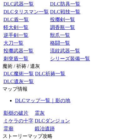
DLC武器一覧
DLC防具一覧
DLCタリスマン一覧
DLC戦技一覧
DLC盾一覧
投擲剣一覧
軽大剣一覧
調香瓶一覧
逆手剣一覧
獣爪一覧
大刀一覧
格闘一覧
投擲武器一覧
流紋武器一覧
刺突盾一覧
シリーズ装備一覧
魔術 / 祈祷 / 遺灰
DLC魔術一覧
DLC祈祷一覧
DLC遺灰一覧
マップ情報
DLCマップ一覧｜影の地
影樹の破片
霊灰
ミケラの十字
DLCダンジョン
霊廟
鍛冶遺跡
ストーリーマップ攻略