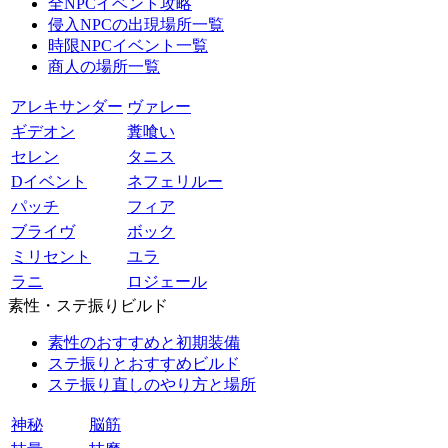
全NPCイベント攻略
侵入NPCの出現場所一覧
時限NPCイベント一覧
商人の場所一覧
アレキサンダー
ヴァレー
ギデオン
糞喰い
セレン
タニス
Dイベント
ネフェリルー
パッチ
フィア
ブライヴ
ボック
ミリセント
ユラ
ラニ
ロジェール
素性・ステ振りビルド
素性のおすすめと初期装備
ステ振りとおすすめビルド
ステ振り直しのやり方と場所
神秘
脳筋