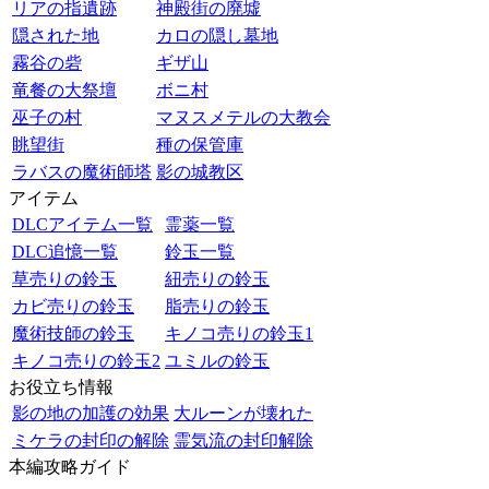
リアの指遺跡
神殿街の廃墟
隠された地
カロの隠し墓地
霧谷の砦
ギザ山
竜餐の大祭壇
ボニ村
巫子の村
マヌスメテルの大教会
眺望街
種の保管庫
ラバスの魔術師塔
影の城教区
アイテム
DLCアイテム一覧
霊薬一覧
DLC追憶一覧
鈴玉一覧
草売りの鈴玉
紐売りの鈴玉
カビ売りの鈴玉
脂売りの鈴玉
魔術技師の鈴玉
キノコ売りの鈴玉1
キノコ売りの鈴玉2
ユミルの鈴玉
お役立ち情報
影の地の加護の効果
大ルーンが壊れた
ミケラの封印の解除
霊気流の封印解除
本編攻略ガイド