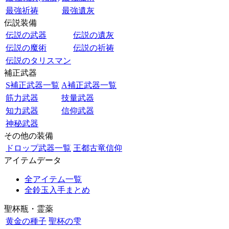
最強祈祷
最強遺灰
伝説装備
伝説の武器
伝説の遺灰
伝説の魔術
伝説の祈祷
伝説のタリスマン
補正武器
S補正武器一覧
A補正武器一覧
筋力武器
技量武器
知力武器
信仰武器
神秘武器
その他の装備
ドロップ武器一覧
王都古竜信仰
アイテムデータ
全アイテム一覧
全鈴玉入手まとめ
聖杯瓶・霊薬
黄金の種子
聖杯の雫