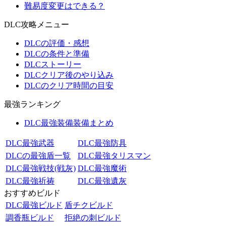
難易度変更はできる？
DLC攻略メニュー
DLCの評価・感想
DLCの条件と準備
DLCストーリー
DLCクリア後のやり込み
DLCのクリア時間の目安
最強ランキング
DLC最強装備装備まとめ
DLC最強武器
DLC最強防具
DLCの最強盾一覧
DLC最強タリスマン
DLC最強戦技(戦灰)
DLC最強魔術
DLC最強祈祷
DLC最強遺灰
おすすめビルド
DLC最強ビルド
盾チクビルド
調香瓶ビルド
拒絶の刺ビルド