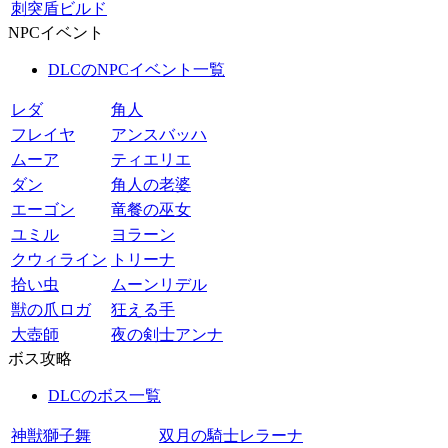
刺突盾ビルド
NPCイベント
DLCのNPCイベント一覧
レダ
角人
フレイヤ
アンスバッハ
ムーア
ティエリエ
ダン
角人の老婆
エーゴン
竜餐の巫女
ユミル
ヨラーン
クウィライン
トリーナ
拾い虫
ムーンリデル
獣の爪ロガ
狂える手
大壺師
夜の剣士アンナ
ボス攻略
DLCのボス一覧
神獣獅子舞
双月の騎士レラーナ