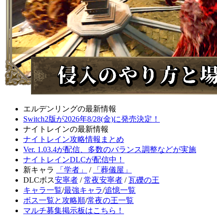
エルデンリングの最新情報
Switch2版が2026年8/28(金)に発売決定！
ナイトレインの最新情報
ナイトレイン攻略情報まとめ
Ver. 1.03.4が配信、多数のバランス調整などが実施
ナイトレインDLCが配信中！
新キャラ
「学者」
/
「葬儀屋」
DLCボス
安寧者
/
常夜安寧者
/
瓦礫の王
キャラ一覧
/
最強キャラ
/
追憶一覧
ボス一覧と攻略順
/
常夜の王一覧
マルチ募集掲示板はこちら！