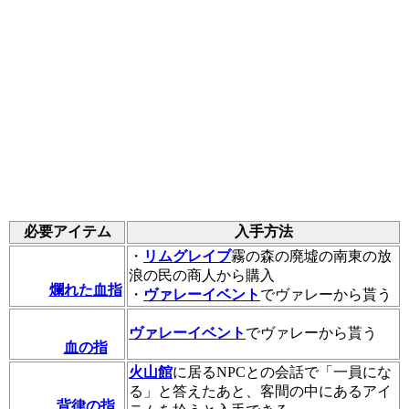
必要アイテム
入手方法
・
リムグレイブ
霧の森の廃墟の南東の放
浪の民の商人から購入
爛れた血指
・
ヴァレーイベント
でヴァレーから貰う
ヴァレーイベント
でヴァレーから貰う
血の指
火山館
に居るNPCとの会話で「一員にな
る」と答えたあと、客間の中にあるアイ
背律の指