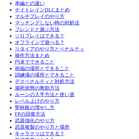
本編との違い
ナイトレインDLCまとめ
マルチプレイのやり方
マッチングしない時の対処法
フレンドと遊ぶ方法
ソロプレイはできる？
オフラインで遊べる？
リタイアのやり方とペナルティ
操作方法まとめ
円卓でできること
祝福の場所とできること
訓練場の場所とできること
デスペナルティと対処方法
瀕死状態の救助方法
ルーンの入手方法と使い道
レベル上げのやり方
聖杯瓶の増やし方
FPの回復方法
武器強化のやり方
武器複製のやり方と場所
キャラクリはできる？