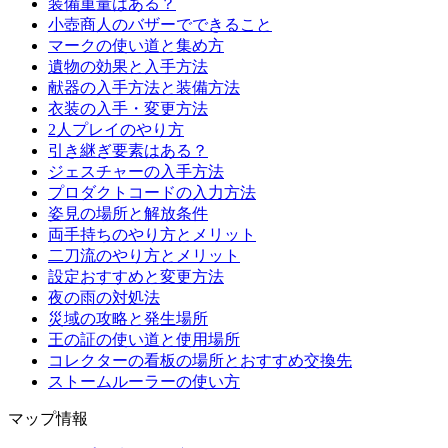
装備重量はある？
小壺商人のバザーでできること
マークの使い道と集め方
遺物の効果と入手方法
献器の入手方法と装備方法
衣装の入手・変更方法
2人プレイのやり方
引き継ぎ要素はある？
ジェスチャーの入手方法
プロダクトコードの入力方法
姿見の場所と解放条件
両手持ちのやり方とメリット
二刀流のやり方とメリット
設定おすすめと変更方法
夜の雨の対処法
災域の攻略と発生場所
王の証の使い道と使用場所
コレクターの看板の場所とおすすめ交換先
ストームルーラーの使い方
マップ情報