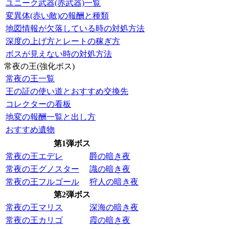
ユニーク武器(赤武器)一覧
変異体(赤い敵)の報酬と種類
地図情報が欠落している時の対処方法
深度の上げ方とレートの稼ぎ方
ボスが見えない時の対処方法
常夜の王(強化ボス)
常夜の王一覧
王の証の使い道とおすすめ交換先
コレクターの看板
地変の報酬一覧と出し方
おすすめ遺物
第1弾ボス
常夜の王エデレ
爵の暗き夜
常夜の王グノスター
識の暗き夜
常夜の王フルゴール
狩人の暗き夜
第2弾ボス
常夜の王マリス
深海の暗き夜
常夜の王カリゴ
霞の暗き夜