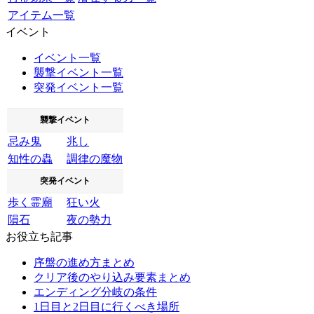
アイテム一覧
イベント
イベント一覧
襲撃イベント一覧
突発イベント一覧
襲撃イベント
忌み鬼
兆し
知性の蟲
調律の魔物
突発イベント
歩く霊廟
狂い火
隕石
夜の勢力
お役立ち記事
序盤の進め方まとめ
クリア後のやり込み要素まとめ
エンディング分岐の条件
1日目と2日目に行くべき場所