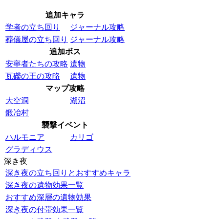
追加キャラ
学者の立ち回り
ジャーナル攻略
葬儀屋の立ち回り
ジャーナル攻略
追加ボス
安寧者たちの攻略
遺物
瓦礫の王の攻略
遺物
マップ攻略
大空洞
湖沼
鍛冶村
襲撃イベント
ハルモニア
カリゴ
グラディウス
深き夜
深き夜の立ち回りとおすすめキャラ
深き夜の遺物効果一覧
おすすめ深層の遺物効果
深き夜の付帯効果一覧