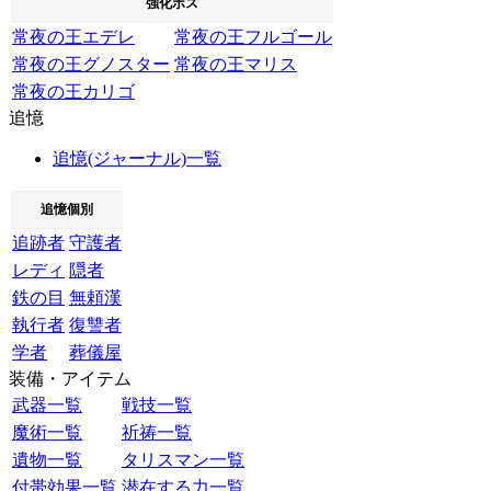
強化ボス
常夜の王エデレ
常夜の王フルゴール
常夜の王グノスター
常夜の王マリス
常夜の王カリゴ
追憶
追憶(ジャーナル)一覧
追憶個別
追跡者
守護者
レディ
隠者
鉄の目
無頼漢
執行者
復讐者
学者
葬儀屋
装備・アイテム
武器一覧
戦技一覧
魔術一覧
祈祷一覧
遺物一覧
タリスマン一覧
付帯効果一覧
潜在する力一覧