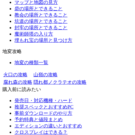
マップと地図の見方
砦の場所とできること
教会の場所とできること
坑道の場所とできること
封牢の場所とできること
魔術師塔の入り方
埋もれ宝の場所と見つけ方
地変攻略
地変の種類一覧
火口の攻略
山嶺の攻略
腐れ森の攻略
隠れ都ノクラテオの攻略
購入前に読みたい
発売日・対応機種・ハード
推奨スペックとおすすめPC
事前ダウンロードのやり方
予約特典と値段まとめ
エディションの違いとおすすめ
クロスプレイはできる？