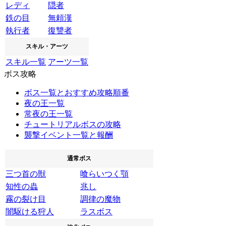
レディ
隠者
鉄の目
無頼漢
執行者
復讐者
スキル・アーツ
スキル一覧
アーツ一覧
ボス攻略
ボス一覧とおすすめ攻略順番
夜の王一覧
常夜の王一覧
チュートリアルボスの攻略
襲撃イベント一覧と報酬
通常ボス
三つ首の獣
喰らいつく顎
知性の蟲
兆し
霧の裂け目
調律の魔物
闇駆ける狩人
ラスボス