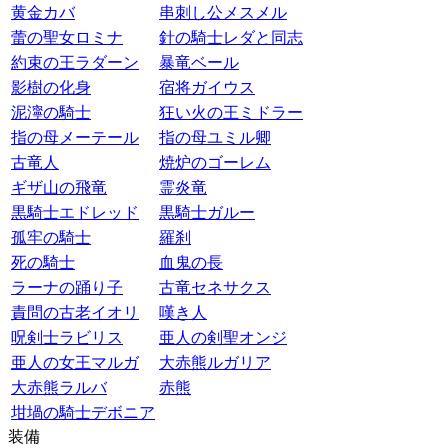
黄金カバ
串刺し公メスメル
蕾の聖女ロミナ
針の騎士レダと同志
約束の王ラダーン
暴竜ベール
影樹の化身
宿将ガイウス
泥濘の騎士
狂い火の王ミドラー
指の母メーテール
指の母ユミル卿
古竜人
焼炉のゴーレム
ギザ山の飛竜
霊炎竜
黒騎士エドレッド
黒騎士ガルー
孤牢の騎士
羅刹
死の騎士
血鬼の長
ラーナの踊り子
古竜セネサクス
責問の古老イオリ
嘆き人
呪剣士ラビリス
亜人の剣聖オンジ
亜人の女王マルガ
大赤熊ルガリア
大赤熊ラルバ
赤熊
坩堝の騎士デボニア
装備