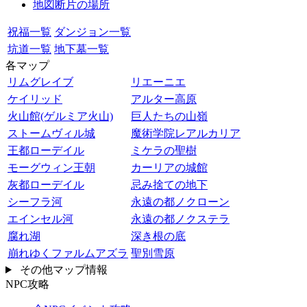
地図断片の場所
祝福一覧
ダンジョン一覧
坑道一覧
地下墓一覧
各マップ
リムグレイブ
リエーニエ
ケイリッド
アルター高原
火山館(ゲルミア火山)
巨人たちの山嶺
ストームヴィル城
魔術学院レアルカリア
王都ローデイル
ミケラの聖樹
モーグウィン王朝
カーリアの城館
灰都ローデイル
忌み捨ての地下
シーフラ河
永遠の都ノクローン
エインセル河
永遠の都ノクステラ
腐れ湖
深き根の底
崩れゆくファルムアズラ
聖別雪原
その他マップ情報
NPC攻略