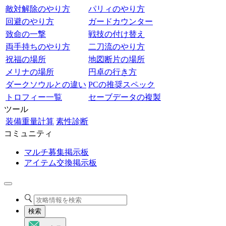
敵対解除のやり方
パリィのやり方
回避のやり方
ガードカウンター
致命の一撃
戦技の付け替え
両手持ちのやり方
二刀流のやり方
祝福の場所
地図断片の場所
メリナの場所
円卓の行き方
ダークソウルとの違い
PCの推奨スペック
トロフィー一覧
セーブデータの複製
ツール
装備重量計算
素性診断
コミュニティ
マルチ募集掲示板
アイテム交換掲示板
検索