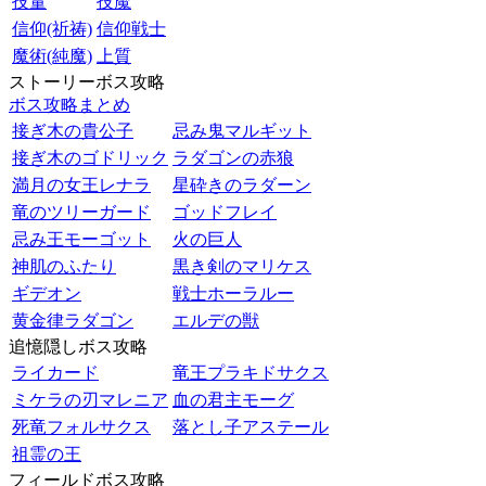
技量
技魔
信仰(祈祷)
信仰戦士
魔術(純魔)
上質
ストーリーボス攻略
ボス攻略まとめ
接ぎ木の貴公子
忌み鬼マルギット
接ぎ木のゴドリック
ラダゴンの赤狼
満月の女王レナラ
星砕きのラダーン
竜のツリーガード
ゴッドフレイ
忌み王モーゴット
火の巨人
神肌のふたり
黒き剣のマリケス
ギデオン
戦士ホーラルー
黄金律ラダゴン
エルデの獣
追憶隠しボス攻略
ライカード
竜王プラキドサクス
ミケラの刃マレニア
血の君主モーグ
死竜フォルサクス
落とし子アステール
祖霊の王
フィールドボス攻略