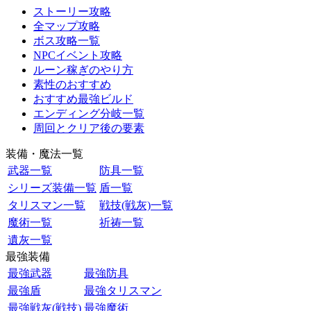
ストーリー攻略
全マップ攻略
ボス攻略一覧
NPCイベント攻略
ルーン稼ぎのやり方
素性のおすすめ
おすすめ最強ビルド
エンディング分岐一覧
周回とクリア後の要素
装備・魔法一覧
武器一覧
防具一覧
シリーズ装備一覧
盾一覧
タリスマン一覧
戦技(戦灰)一覧
魔術一覧
祈祷一覧
遺灰一覧
最強装備
最強武器
最強防具
最強盾
最強タリスマン
最強戦灰(戦技)
最強魔術