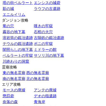
塔の街ベルラート
エンシスの城砦
影の城
ラウフの古遺跡
エニルイリム
ダンジョン攻略
竜の穴
嘆きの牢獄
霧谷の地下墓
石棺の大穴
溶岩筒の鍛冶遺跡
古隕鉄の鍛冶遺跡
テウルの鍛冶遺跡
ボニの牢獄
闇照らしの地下墓
ミドラーの館
ベルラートの牢獄
サソリ川の地下墓
川終わりの洞窟
霊廟攻略
東の無名霊廟
西の無名霊廟
南の無名霊廟
北の無名霊廟
エリア攻略
モースの廃墟
アンテの廃墟
懲罰砦
デオの指遺跡
奈落の森
青海岸