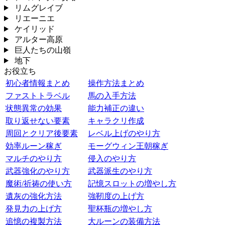
リムグレイブ
リエーニエ
ケイリッド
アルター高原
巨人たちの山嶺
地下
お役立ち
初心者情報まとめ
操作方法まとめ
ファストトラベル
馬の入手方法
状態異常の効果
能力補正の違い
取り返せない要素
キャラクリ作成
周回とクリア後要素
レベル上げのやり方
効率ルーン稼ぎ
モーグウィン王朝稼ぎ
マルチのやり方
侵入のやり方
武器強化のやり方
武器派生のやり方
魔術/祈祷の使い方
記憶スロットの増やし方
遺灰の強化方法
強靭度の上げ方
発見力の上げ方
聖杯瓶の増やし方
追憶の複製方法
大ルーンの装備方法