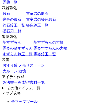
霊薬一覧
武器強化
鍛石
古竜岩の鍛石
喪色の鍛石
古竜岩の喪色鍛石
鍛石鈴玉一覧
喪色鈴玉一覧
砥石刃一覧
遺灰強化
墓すずらん
墓すずらんの大輪
霊姿の墓すずらん
霊姿すずらんの大輪
すずらん鈴玉一覧
霊姿鈴玉一覧
装備
お守り袋
メモリストーン
大ルーン
追憶
アイテム作成
製法書一覧
製作素材一覧
その他アイテム一覧
マップ攻略
全マップツール