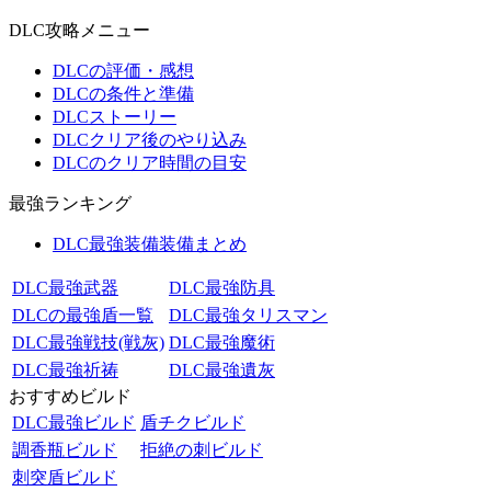
DLC攻略メニュー
DLCの評価・感想
DLCの条件と準備
DLCストーリー
DLCクリア後のやり込み
DLCのクリア時間の目安
最強ランキング
DLC最強装備装備まとめ
DLC最強武器
DLC最強防具
DLCの最強盾一覧
DLC最強タリスマン
DLC最強戦技(戦灰)
DLC最強魔術
DLC最強祈祷
DLC最強遺灰
おすすめビルド
DLC最強ビルド
盾チクビルド
調香瓶ビルド
拒絶の刺ビルド
刺突盾ビルド