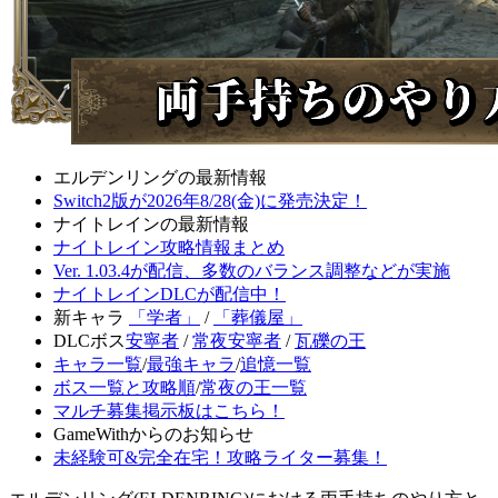
エルデンリングの最新情報
Switch2版が2026年8/28(金)に発売決定！
ナイトレインの最新情報
ナイトレイン攻略情報まとめ
Ver. 1.03.4が配信、多数のバランス調整などが実施
ナイトレインDLCが配信中！
新キャラ
「学者」
/
「葬儀屋」
DLCボス
安寧者
/
常夜安寧者
/
瓦礫の王
キャラ一覧
/
最強キャラ
/
追憶一覧
ボス一覧と攻略順
/
常夜の王一覧
マルチ募集掲示板はこちら！
GameWithからのお知らせ
未経験可&完全在宅！攻略ライター募集！