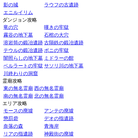
影の城
ラウフの古遺跡
エニルイリム
ダンジョン攻略
竜の穴
嘆きの牢獄
霧谷の地下墓
石棺の大穴
溶岩筒の鍛冶遺跡
古隕鉄の鍛冶遺跡
テウルの鍛冶遺跡
ボニの牢獄
闇照らしの地下墓
ミドラーの館
ベルラートの牢獄
サソリ川の地下墓
川終わりの洞窟
霊廟攻略
東の無名霊廟
西の無名霊廟
南の無名霊廟
北の無名霊廟
エリア攻略
モースの廃墟
アンテの廃墟
懲罰砦
デオの指遺跡
奈落の森
青海岸
リアの指遺跡
神殿街の廃墟