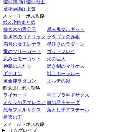
信仰(祈祷)
信仰戦士
魔術(純魔)
上質
ストーリーボス攻略
ボス攻略まとめ
接ぎ木の貴公子
忌み鬼マルギット
接ぎ木のゴドリック
ラダゴンの赤狼
満月の女王レナラ
星砕きのラダーン
竜のツリーガード
ゴッドフレイ
忌み王モーゴット
火の巨人
神肌のふたり
黒き剣のマリケス
ギデオン
戦士ホーラルー
黄金律ラダゴン
エルデの獣
追憶隠しボス攻略
ライカード
竜王プラキドサクス
ミケラの刃マレニア
血の君主モーグ
死竜フォルサクス
落とし子アステール
祖霊の王
フィールドボス攻略
リムグレイブ