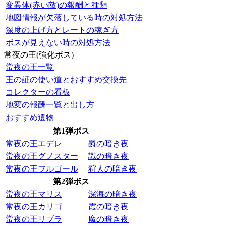
変異体(赤い敵)の報酬と種類
地図情報が欠落している時の対処方法
深度の上げ方とレートの稼ぎ方
ボスが見えない時の対処方法
常夜の王(強化ボス)
常夜の王一覧
王の証の使い道とおすすめ交換先
コレクターの看板
地変の報酬一覧と出し方
おすすめ遺物
第1弾ボス
常夜の王エデレ
爵の暗き夜
常夜の王グノスター
識の暗き夜
常夜の王フルゴール
狩人の暗き夜
第2弾ボス
常夜の王マリス
深海の暗き夜
常夜の王カリゴ
霞の暗き夜
常夜の王リブラ
魔の暗き夜