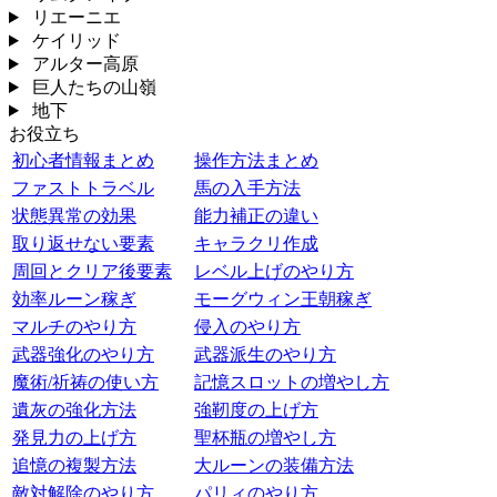
リエーニエ
ケイリッド
アルター高原
巨人たちの山嶺
地下
お役立ち
初心者情報まとめ
操作方法まとめ
ファストトラベル
馬の入手方法
状態異常の効果
能力補正の違い
取り返せない要素
キャラクリ作成
周回とクリア後要素
レベル上げのやり方
効率ルーン稼ぎ
モーグウィン王朝稼ぎ
マルチのやり方
侵入のやり方
武器強化のやり方
武器派生のやり方
魔術/祈祷の使い方
記憶スロットの増やし方
遺灰の強化方法
強靭度の上げ方
発見力の上げ方
聖杯瓶の増やし方
追憶の複製方法
大ルーンの装備方法
敵対解除のやり方
パリィのやり方