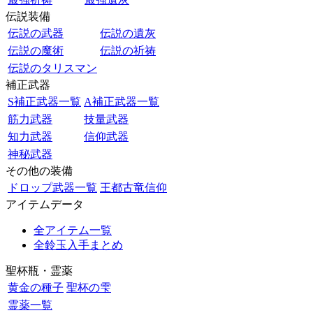
伝説装備
伝説の武器
伝説の遺灰
伝説の魔術
伝説の祈祷
伝説のタリスマン
補正武器
S補正武器一覧
A補正武器一覧
筋力武器
技量武器
知力武器
信仰武器
神秘武器
その他の装備
ドロップ武器一覧
王都古竜信仰
アイテムデータ
全アイテム一覧
全鈴玉入手まとめ
聖杯瓶・霊薬
黄金の種子
聖杯の雫
霊薬一覧