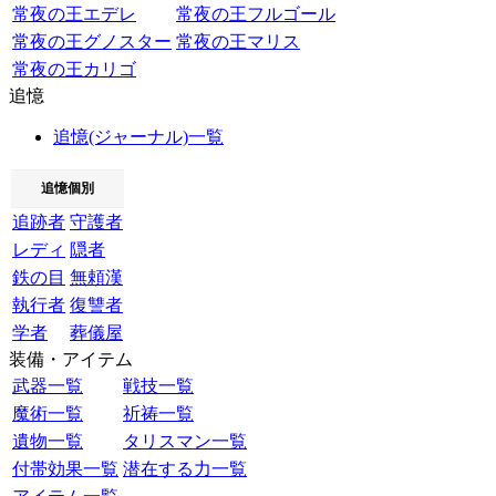
常夜の王エデレ
常夜の王フルゴール
常夜の王グノスター
常夜の王マリス
常夜の王カリゴ
追憶
追憶(ジャーナル)一覧
追憶個別
追跡者
守護者
レディ
隠者
鉄の目
無頼漢
執行者
復讐者
学者
葬儀屋
装備・アイテム
武器一覧
戦技一覧
魔術一覧
祈祷一覧
遺物一覧
タリスマン一覧
付帯効果一覧
潜在する力一覧