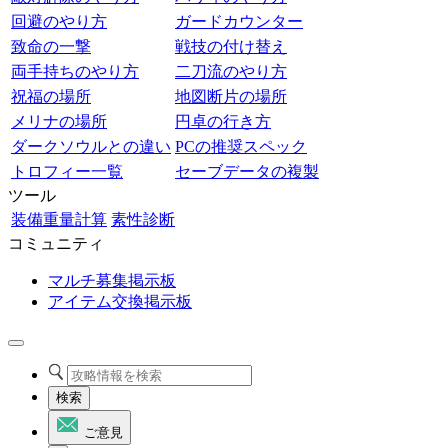
回避のやり方
ガードカウンター
致命の一撃
戦技の付け替え
両手持ちのやり方
二刀流のやり方
祝福の場所
地図断片の場所
メリナの場所
円卓の行き方
ダークソウルとの違い
PCの推奨スペック
トロフィー一覧
セーブデータの複製
ツール
装備重量計算
素性診断
コミュニティ
マルチ募集掲示板
アイテム交換掲示板
検索
ご意見