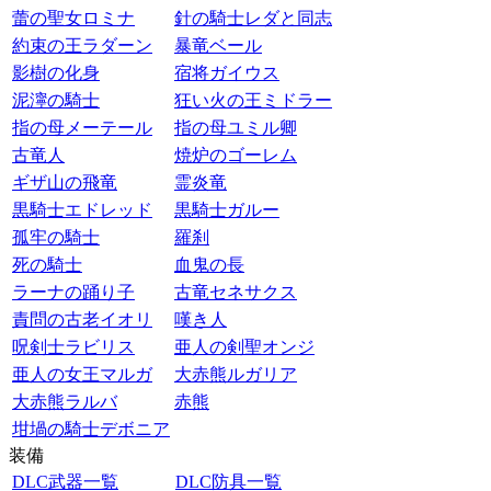
蕾の聖女ロミナ
針の騎士レダと同志
約束の王ラダーン
暴竜ベール
影樹の化身
宿将ガイウス
泥濘の騎士
狂い火の王ミドラー
指の母メーテール
指の母ユミル卿
古竜人
焼炉のゴーレム
ギザ山の飛竜
霊炎竜
黒騎士エドレッド
黒騎士ガルー
孤牢の騎士
羅刹
死の騎士
血鬼の長
ラーナの踊り子
古竜セネサクス
責問の古老イオリ
嘆き人
呪剣士ラビリス
亜人の剣聖オンジ
亜人の女王マルガ
大赤熊ルガリア
大赤熊ラルバ
赤熊
坩堝の騎士デボニア
装備
DLC武器一覧
DLC防具一覧