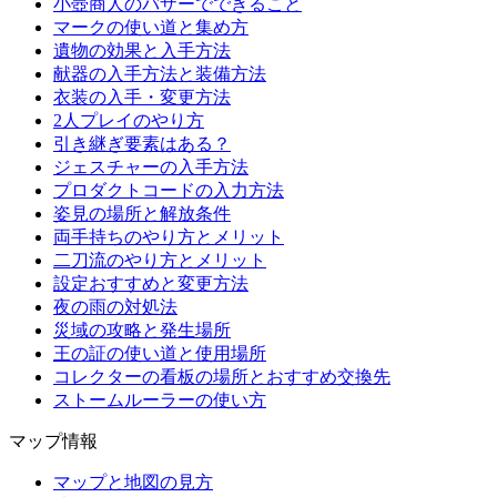
小壺商人のバザーでできること
マークの使い道と集め方
遺物の効果と入手方法
献器の入手方法と装備方法
衣装の入手・変更方法
2人プレイのやり方
引き継ぎ要素はある？
ジェスチャーの入手方法
プロダクトコードの入力方法
姿見の場所と解放条件
両手持ちのやり方とメリット
二刀流のやり方とメリット
設定おすすめと変更方法
夜の雨の対処法
災域の攻略と発生場所
王の証の使い道と使用場所
コレクターの看板の場所とおすすめ交換先
ストームルーラーの使い方
マップ情報
マップと地図の見方