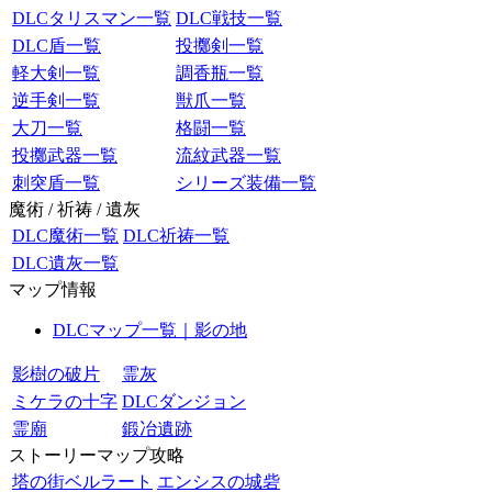
DLCタリスマン一覧
DLC戦技一覧
DLC盾一覧
投擲剣一覧
軽大剣一覧
調香瓶一覧
逆手剣一覧
獣爪一覧
大刀一覧
格闘一覧
投擲武器一覧
流紋武器一覧
刺突盾一覧
シリーズ装備一覧
魔術 / 祈祷 / 遺灰
DLC魔術一覧
DLC祈祷一覧
DLC遺灰一覧
マップ情報
DLCマップ一覧｜影の地
影樹の破片
霊灰
ミケラの十字
DLCダンジョン
霊廟
鍛冶遺跡
ストーリーマップ攻略
塔の街ベルラート
エンシスの城砦