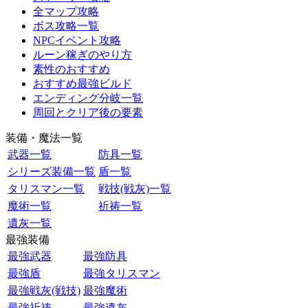
全マップ攻略
ボス攻略一覧
NPCイベント攻略
ルーン稼ぎのやり方
素性のおすすめ
おすすめ最強ビルド
エンディング分岐一覧
周回とクリア後の要素
装備・魔法一覧
武器一覧
防具一覧
シリーズ装備一覧
盾一覧
タリスマン一覧
戦技(戦灰)一覧
魔術一覧
祈祷一覧
遺灰一覧
最強装備
最強武器
最強防具
最強盾
最強タリスマン
最強戦灰(戦技)
最強魔術
最強祈祷
最強遺灰