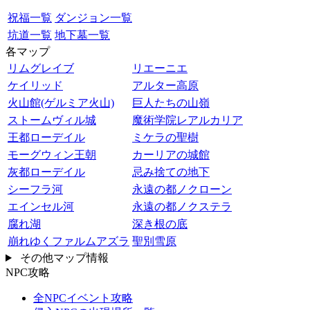
祝福一覧
ダンジョン一覧
坑道一覧
地下墓一覧
各マップ
リムグレイブ
リエーニエ
ケイリッド
アルター高原
火山館(ゲルミア火山)
巨人たちの山嶺
ストームヴィル城
魔術学院レアルカリア
王都ローデイル
ミケラの聖樹
モーグウィン王朝
カーリアの城館
灰都ローデイル
忌み捨ての地下
シーフラ河
永遠の都ノクローン
エインセル河
永遠の都ノクステラ
腐れ湖
深き根の底
崩れゆくファルムアズラ
聖別雪原
その他マップ情報
NPC攻略
全NPCイベント攻略