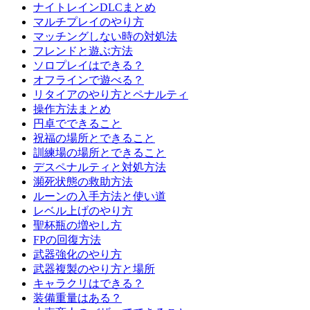
ナイトレインDLCまとめ
マルチプレイのやり方
マッチングしない時の対処法
フレンドと遊ぶ方法
ソロプレイはできる？
オフラインで遊べる？
リタイアのやり方とペナルティ
操作方法まとめ
円卓でできること
祝福の場所とできること
訓練場の場所とできること
デスペナルティと対処方法
瀕死状態の救助方法
ルーンの入手方法と使い道
レベル上げのやり方
聖杯瓶の増やし方
FPの回復方法
武器強化のやり方
武器複製のやり方と場所
キャラクリはできる？
装備重量はある？