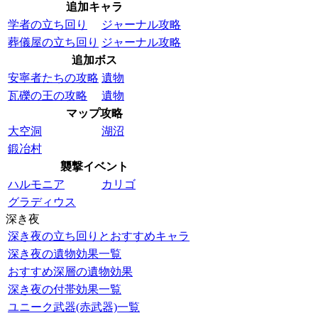
追加キャラ
学者の立ち回り
ジャーナル攻略
葬儀屋の立ち回り
ジャーナル攻略
追加ボス
安寧者たちの攻略
遺物
瓦礫の王の攻略
遺物
マップ攻略
大空洞
湖沼
鍛冶村
襲撃イベント
ハルモニア
カリゴ
グラディウス
深き夜
深き夜の立ち回りとおすすめキャラ
深き夜の遺物効果一覧
おすすめ深層の遺物効果
深き夜の付帯効果一覧
ユニーク武器(赤武器)一覧