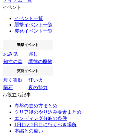
アイテム一覧
イベント
イベント一覧
襲撃イベント一覧
突発イベント一覧
襲撃イベント
忌み鬼
兆し
知性の蟲
調律の魔物
突発イベント
歩く霊廟
狂い火
隕石
夜の勢力
お役立ち記事
序盤の進め方まとめ
クリア後のやり込み要素まとめ
エンディング分岐の条件
1日目と2日目に行くべき場所
本編との違い