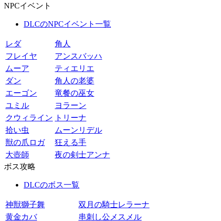
NPCイベント
DLCのNPCイベント一覧
レダ
角人
フレイヤ
アンスバッハ
ムーア
ティエリエ
ダン
角人の老婆
エーゴン
竜餐の巫女
ユミル
ヨラーン
クウィライン
トリーナ
拾い虫
ムーンリデル
獣の爪ロガ
狂える手
大壺師
夜の剣士アンナ
ボス攻略
DLCのボス一覧
神獣獅子舞
双月の騎士レラーナ
黄金カバ
串刺し公メスメル