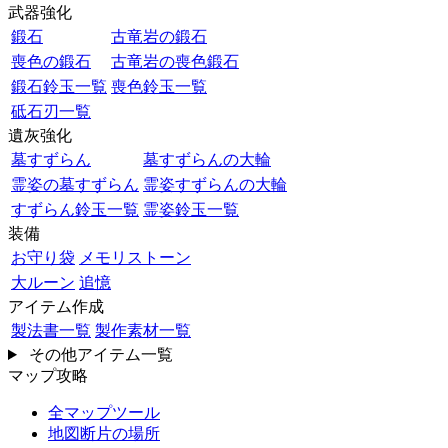
武器強化
鍛石
古竜岩の鍛石
喪色の鍛石
古竜岩の喪色鍛石
鍛石鈴玉一覧
喪色鈴玉一覧
砥石刃一覧
遺灰強化
墓すずらん
墓すずらんの大輪
霊姿の墓すずらん
霊姿すずらんの大輪
すずらん鈴玉一覧
霊姿鈴玉一覧
装備
お守り袋
メモリストーン
大ルーン
追憶
アイテム作成
製法書一覧
製作素材一覧
その他アイテム一覧
マップ攻略
全マップツール
地図断片の場所