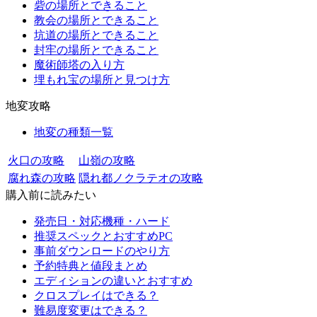
砦の場所とできること
教会の場所とできること
坑道の場所とできること
封牢の場所とできること
魔術師塔の入り方
埋もれ宝の場所と見つけ方
地変攻略
地変の種類一覧
火口の攻略
山嶺の攻略
腐れ森の攻略
隠れ都ノクラテオの攻略
購入前に読みたい
発売日・対応機種・ハード
推奨スペックとおすすめPC
事前ダウンロードのやり方
予約特典と値段まとめ
エディションの違いとおすすめ
クロスプレイはできる？
難易度変更はできる？