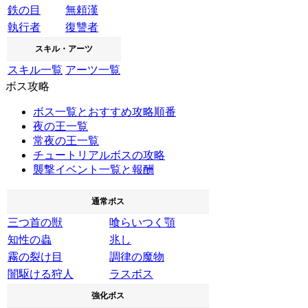
鉄の目
無頼漢
執行者
復讐者
スキル・アーツ
スキル一覧
アーツ一覧
ボス攻略
ボス一覧とおすすめ攻略順番
夜の王一覧
常夜の王一覧
チュートリアルボスの攻略
襲撃イベント一覧と報酬
通常ボス
三つ首の獣
喰らいつく顎
知性の蟲
兆し
霧の裂け目
調律の魔物
闇駆ける狩人
ラスボス
強化ボス