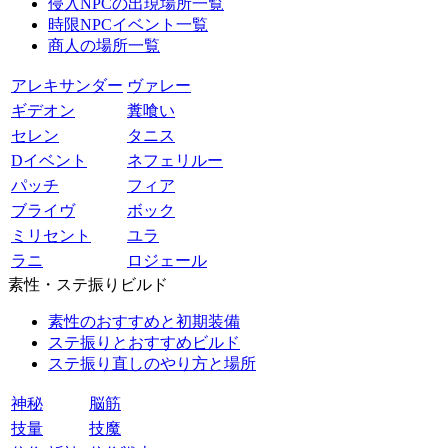
侵入NPCの出現場所一覧
時限NPCイベント一覧
商人の場所一覧
アレキサンダー
ヴァレー
ギデオン
糞喰い
セレン
タニス
Dイベント
ネフェリルー
パッチ
フィア
ブライヴ
ボック
ミリセント
ユラ
ラニ
ロジェール
素性・ステ振りビルド
素性のおすすめと初期装備
ステ振りとおすすめビルド
ステ振り直しのやり方と場所
神秘
脳筋
技量
技魔