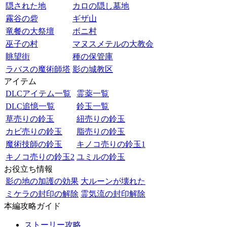
隠された地
カロの隠し墓地
霧谷の砦
ギザ山
竜餐の大祭壇
ボニ村
巫子の村
マヌスメテルの大教会
眺望街
種の保管庫
ラバスの魔術師塔
影の城教区
アイテム
DLCアイテム一覧
霊薬一覧
DLC追憶一覧
鈴玉一覧
草売りの鈴玉
紐売りの鈴玉
カビ売りの鈴玉
脂売りの鈴玉
魔術技師の鈴玉
キノコ売りの鈴玉1
キノコ売りの鈴玉2
ユミルの鈴玉
お役立ち情報
影の地の加護の効果
大ルーンが壊れた
ミケラの封印の解除
霊気流の封印解除
本編攻略ガイド
ストーリー攻略