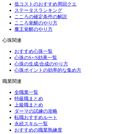
低コストのおすすめ周回クエ
ステータスランキング
こころの確定条件の解説
こころ覚醒のやり方
魔王覚醒のやり方
心珠関連
おすすめ心珠一覧
心珠のS+/S効果一覧
心珠の生成/合成のやり方
心珠ポイントの効率的な集め方
職業関連
全職業一覧
特級職まとめ
上級職まとめ
ダーマの試練の攻略
転職おすすめルート
永続スキル一覧
おすすめの職業熟練度