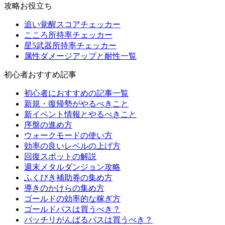
攻略お役立ち
追い覚醒スコアチェッカー
こころ所持率チェッカー
星5武器所持率チェッカー
属性ダメージアップと耐性一覧
初心者おすすめ記事
初心者におすすめの記事一覧
新規・復帰勢がやるべきこと
新イベント情報とやるべきこと
序盤の進め方
ウォークモードの使い方
効率の良いレベルの上げ方
回復スポットの解説
週末メタルダンジョン攻略
ふくびき補助券の集め方
導きのかけらの集め方
ゴールドの効率的な稼ぎ方
ゴールドパスは買うべき？
バッチリがんばるパスは買うべき？