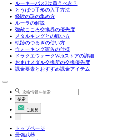
ルーキーパス3は買うべき？
とうばつ手形の入手方法
経験の珠の集め方
ルーラの解説
強敵こころ交換券の優先度
メタルキングとの戦い方
軌跡のつるぎの使い方
ウォーキング家族の仕様
ドラクエウォークWebストアの詳細
おまけメダル交換所の交換優先度
課金要素とおすすめ課金アイテム
検索
ご意見
トップページ
最強武器