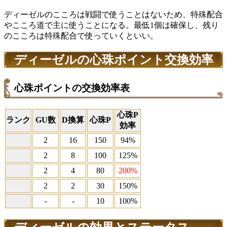
ディーゼルのこころは戦闘で使うことはないため、特殊配合
やこころ道で主に使うことになる。最低1個は確保し、残り
のこころは特殊配合で使っていくといい。
ディーゼルの心珠ポイント交換効率
心珠ポイントの交換効率表
心珠P
ランク
GU数
D換算
心珠P
効率
2
16
150
94%
2
8
100
125%
2
4
80
200%
2
2
30
150%
-
-
10
100%