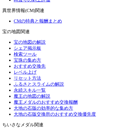
異世界情報(CM)関連
CMの特典と報酬まとめ
宝の地図関連
宝の地図の解説
シェア掲示板
検索ツール
宝珠の集め方
おすすめ交換先
レベル上げ
リセット方法
ふるさとスライムの解説
永続スキル一覧
魔王の地図の解説
魔王メダルのおすすめ交換報酬
大地の石版の効率的な集め方
大地の石版交換所のおすすめ交換優先度
ちいさなメダル関連