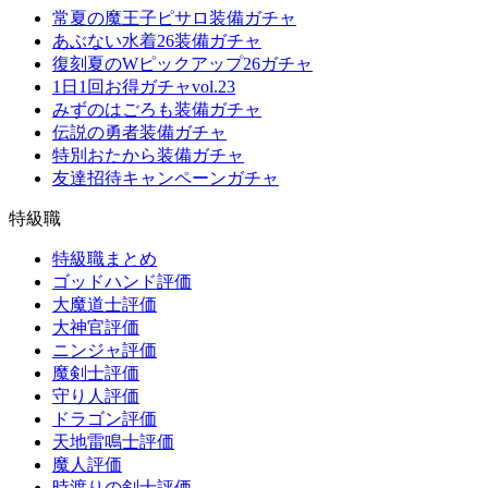
常夏の魔王子ピサロ装備ガチャ
あぶない水着26装備ガチャ
復刻夏のWピックアップ26ガチャ
1日1回お得ガチャvol.23
みずのはごろも装備ガチャ
伝説の勇者装備ガチャ
特別おたから装備ガチャ
友達招待キャンペーンガチャ
特級職
特級職まとめ
ゴッドハンド評価
大魔道士評価
大神官評価
ニンジャ評価
魔剣士評価
守り人評価
ドラゴン評価
天地雷鳴士評価
魔人評価
時渡りの剣士評価