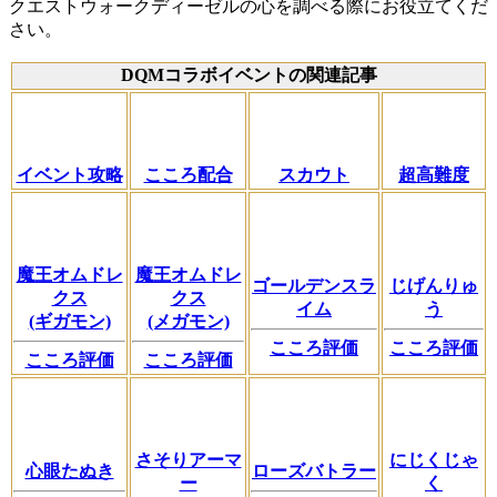
クエストウォークディーゼルの心を調べる際にお役立てくだ
さい。
DQMコラボイベントの関連記事
イベント攻略
こころ配合
スカウト
超高難度
魔王オムドレ
魔王オムドレ
ゴールデンスラ
じげんりゅ
クス
クス
イム
う
(ギガモン)
(メガモン)
こころ評価
こころ評価
こころ評価
こころ評価
さそりアーマ
にじくじゃ
心眼たぬき
ローズバトラー
ー
く