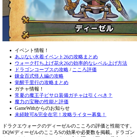
イベント情報！
あぶない水着イベント26の攻略まとめ
ウォーク打ち上げ花火26の効率的なレベル上げ方法
ドラゴンコープスの攻略
/
こころ評価
錬金百式怪人編の攻略
覚醒千里行の攻略まとめ
ガチャ情報！
常夏の魔王子ピサロ装備ガチャは引くべき？
魔力の宝鞭の性能と評価
GameWithからのお知らせ
未経験可&完全在宅！攻略ライター募集！
ドラクエウォークのディーゼルのこころの評価と性能です。
DQWディーゼルのこころSの効果や必要数を掲載。ドラゴン