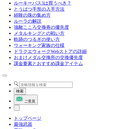
ルーキーパス3は買うべき？
とうばつ手形の入手方法
経験の珠の集め方
ルーラの解説
強敵こころ交換券の優先度
メタルキングとの戦い方
軌跡のつるぎの使い方
ウォーキング家族の仕様
ドラクエウォークWebストアの詳細
おまけメダル交換所の交換優先度
課金要素とおすすめ課金アイテム
検索
ご意見
トップページ
最強武器