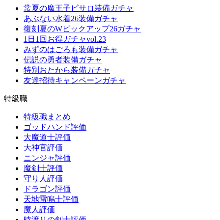
常夏の魔王子ピサロ装備ガチャ
あぶない水着26装備ガチャ
復刻夏のWピックアップ26ガチャ
1日1回お得ガチャvol.23
みずのはごろも装備ガチャ
伝説の勇者装備ガチャ
特別おたから装備ガチャ
友達招待キャンペーンガチャ
特級職
特級職まとめ
ゴッドハンド評価
大魔道士評価
大神官評価
ニンジャ評価
魔剣士評価
守り人評価
ドラゴン評価
天地雷鳴士評価
魔人評価
時渡りの剣士評価