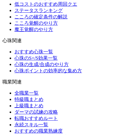
低コストのおすすめ周回クエ
ステータスランキング
こころの確定条件の解説
こころ覚醒のやり方
魔王覚醒のやり方
心珠関連
おすすめ心珠一覧
心珠のS+/S効果一覧
心珠の生成/合成のやり方
心珠ポイントの効率的な集め方
職業関連
全職業一覧
特級職まとめ
上級職まとめ
ダーマの試練の攻略
転職おすすめルート
永続スキル一覧
おすすめの職業熟練度