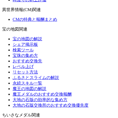
異世界情報(CM)関連
CMの特典と報酬まとめ
宝の地図関連
宝の地図の解説
シェア掲示板
検索ツール
宝珠の集め方
おすすめ交換先
レベル上げ
リセット方法
ふるさとスライムの解説
永続スキル一覧
魔王の地図の解説
魔王メダルのおすすめ交換報酬
大地の石版の効率的な集め方
大地の石版交換所のおすすめ交換優先度
ちいさなメダル関連