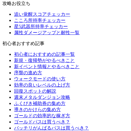
攻略お役立ち
追い覚醒スコアチェッカー
こころ所持率チェッカー
星5武器所持率チェッカー
属性ダメージアップと耐性一覧
初心者おすすめ記事
初心者におすすめの記事一覧
新規・復帰勢がやるべきこと
新イベント情報とやるべきこと
序盤の進め方
ウォークモードの使い方
効率の良いレベルの上げ方
回復スポットの解説
週末メタルダンジョン攻略
ふくびき補助券の集め方
導きのかけらの集め方
ゴールドの効率的な稼ぎ方
ゴールドパスは買うべき？
バッチリがんばるパスは買うべき？