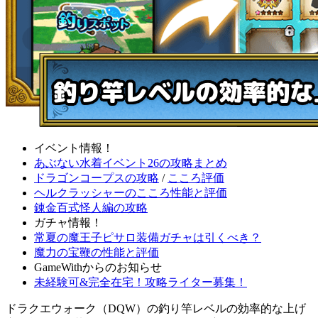
イベント情報！
あぶない水着イベント26の攻略まとめ
ドラゴンコープスの攻略
/
こころ評価
ヘルクラッシャーのこころ性能と評価
錬金百式怪人編の攻略
ガチャ情報！
常夏の魔王子ピサロ装備ガチャは引くべき？
魔力の宝鞭の性能と評価
GameWithからのお知らせ
未経験可&完全在宅！攻略ライター募集！
ドラクエウォーク（DQW）の釣り竿レベルの効率的な上げ