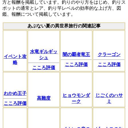
方と報酬を掲載しています。釣りのやり方をはじめ、釣りス
ポットの通常とレア、釣り竿レベルの効率的な上げ方、図
鑑、報酬について掲載しています。
あぶない夏の異世界旅行の関連記事
水竜ギルギッ
闇の覇者竜王
クラーゴン
イベント攻
シュ
略
こころ評価
こころ評価
こころ評価
わかめ王子
ヒョウモンダ
じごくのハサ
高難度
ーク
ミ
こころ評価