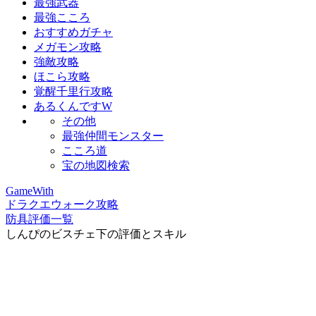
最強武器
最強こころ
おすすめガチャ
メガモン攻略
強敵攻略
ほこら攻略
覚醒千里行攻略
あるくんですW
その他
最強仲間モンスター
こころ道
宝の地図検索
GameWith
ドラクエウォーク攻略
防具評価一覧
しんぴのビスチェ下の評価とスキル