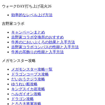
ウォークDAY打ち上げ花火26
効率的なレベル上げ方法
吉野家コラボ
キャンペーンまとめ
吉野家コラボ交換所のおすすめ
牛丼のにおいぶくろの効果と入手方法
吉野家コラボコンパスの性能と入手方法
牛丼の耳飾りの性能と入手方法
メガモンスター攻略
メガモンスター攻略一覧
ドラゴンコープス攻略
だいおうクジラ攻略
ゆうれい船攻略
キングスイカ岩攻略
ヘルガイオン攻略
ドラゴン攻略
とろろ大将軍攻略