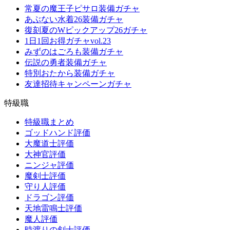
常夏の魔王子ピサロ装備ガチャ
あぶない水着26装備ガチャ
復刻夏のWピックアップ26ガチャ
1日1回お得ガチャvol.23
みずのはごろも装備ガチャ
伝説の勇者装備ガチャ
特別おたから装備ガチャ
友達招待キャンペーンガチャ
特級職
特級職まとめ
ゴッドハンド評価
大魔道士評価
大神官評価
ニンジャ評価
魔剣士評価
守り人評価
ドラゴン評価
天地雷鳴士評価
魔人評価
時渡りの剣士評価