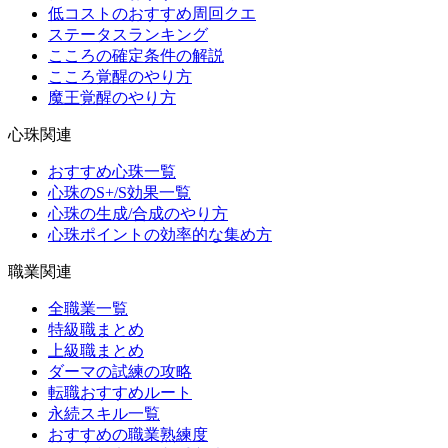
低コストのおすすめ周回クエ
ステータスランキング
こころの確定条件の解説
こころ覚醒のやり方
魔王覚醒のやり方
心珠関連
おすすめ心珠一覧
心珠のS+/S効果一覧
心珠の生成/合成のやり方
心珠ポイントの効率的な集め方
職業関連
全職業一覧
特級職まとめ
上級職まとめ
ダーマの試練の攻略
転職おすすめルート
永続スキル一覧
おすすめの職業熟練度