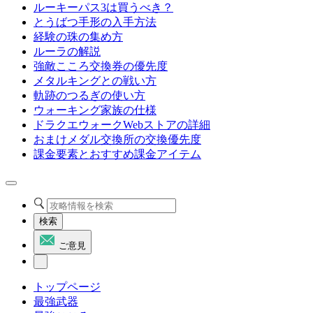
ルーキーパス3は買うべき？
とうばつ手形の入手方法
経験の珠の集め方
ルーラの解説
強敵こころ交換券の優先度
メタルキングとの戦い方
軌跡のつるぎの使い方
ウォーキング家族の仕様
ドラクエウォークWebストアの詳細
おまけメダル交換所の交換優先度
課金要素とおすすめ課金アイテム
検索
ご意見
トップページ
最強武器