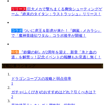
リリース
巨大メカで撃ちまくる爽快シューティングゲ
ーム『終末のタイタン：ラストラッシュ』リリース！
コラボ
ついに虎王＆影虎が来た！『鋼嵐 - メカラシ』
で「魔神英雄伝ワタル」コラボ後半が開催！
特集
『鈴蘭の剣』が2周年を迎え、新章「氷と血の
道」を解禁ッ！記念イベントの報酬もお見逃し無く！
攻略記事ランキング
ドラゴンコープスの攻略と弱点倍率
1
ガチャ(ふくびき)のおすすめはどれ？引くべきは？
2