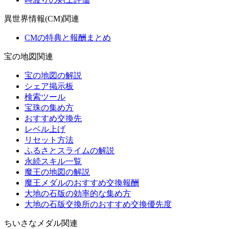
異世界情報(CM)関連
CMの特典と報酬まとめ
宝の地図関連
宝の地図の解説
シェア掲示板
検索ツール
宝珠の集め方
おすすめ交換先
レベル上げ
リセット方法
ふるさとスライムの解説
永続スキル一覧
魔王の地図の解説
魔王メダルのおすすめ交換報酬
大地の石版の効率的な集め方
大地の石版交換所のおすすめ交換優先度
ちいさなメダル関連