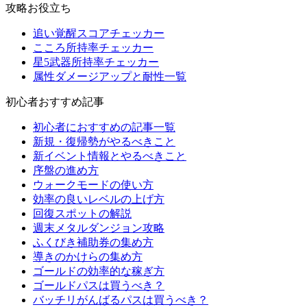
攻略お役立ち
追い覚醒スコアチェッカー
こころ所持率チェッカー
星5武器所持率チェッカー
属性ダメージアップと耐性一覧
初心者おすすめ記事
初心者におすすめの記事一覧
新規・復帰勢がやるべきこと
新イベント情報とやるべきこと
序盤の進め方
ウォークモードの使い方
効率の良いレベルの上げ方
回復スポットの解説
週末メタルダンジョン攻略
ふくびき補助券の集め方
導きのかけらの集め方
ゴールドの効率的な稼ぎ方
ゴールドパスは買うべき？
バッチリがんばるパスは買うべき？