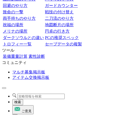
回避のやり方
ガードカウンター
致命の一撃
戦技の付け替え
両手持ちのやり方
二刀流のやり方
祝福の場所
地図断片の場所
メリナの場所
円卓の行き方
ダークソウルとの違い
PCの推奨スペック
トロフィー一覧
セーブデータの複製
ツール
装備重量計算
素性診断
コミュニティ
マルチ募集掲示板
アイテム交換掲示板
検索
ご意見