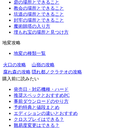
砦の場所とできること
教会の場所とできること
坑道の場所とできること
封牢の場所とできること
魔術師塔の入り方
埋もれ宝の場所と見つけ方
地変攻略
地変の種類一覧
火口の攻略
山嶺の攻略
腐れ森の攻略
隠れ都ノクラテオの攻略
購入前に読みたい
発売日・対応機種・ハード
推奨スペックとおすすめPC
事前ダウンロードのやり方
予約特典と値段まとめ
エディションの違いとおすすめ
クロスプレイはできる？
難易度変更はできる？