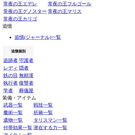
常夜の王エデレ
常夜の王フルゴール
常夜の王グノスター
常夜の王マリス
常夜の王カリゴ
追憶
追憶(ジャーナル)一覧
追憶個別
追跡者
守護者
レディ
隠者
鉄の目
無頼漢
執行者
復讐者
学者
葬儀屋
装備・アイテム
武器一覧
戦技一覧
魔術一覧
祈祷一覧
遺物一覧
タリスマン一覧
付帯効果一覧
潜在する力一覧