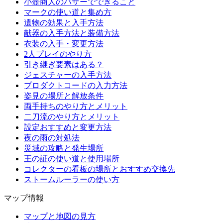
小壺商人のバザーでできること
マークの使い道と集め方
遺物の効果と入手方法
献器の入手方法と装備方法
衣装の入手・変更方法
2人プレイのやり方
引き継ぎ要素はある？
ジェスチャーの入手方法
プロダクトコードの入力方法
姿見の場所と解放条件
両手持ちのやり方とメリット
二刀流のやり方とメリット
設定おすすめと変更方法
夜の雨の対処法
災域の攻略と発生場所
王の証の使い道と使用場所
コレクターの看板の場所とおすすめ交換先
ストームルーラーの使い方
マップ情報
マップと地図の見方