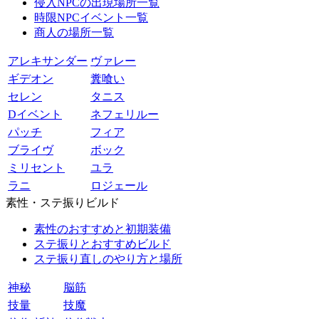
侵入NPCの出現場所一覧
時限NPCイベント一覧
商人の場所一覧
アレキサンダー
ヴァレー
ギデオン
糞喰い
セレン
タニス
Dイベント
ネフェリルー
パッチ
フィア
ブライヴ
ボック
ミリセント
ユラ
ラニ
ロジェール
素性・ステ振りビルド
素性のおすすめと初期装備
ステ振りとおすすめビルド
ステ振り直しのやり方と場所
神秘
脳筋
技量
技魔