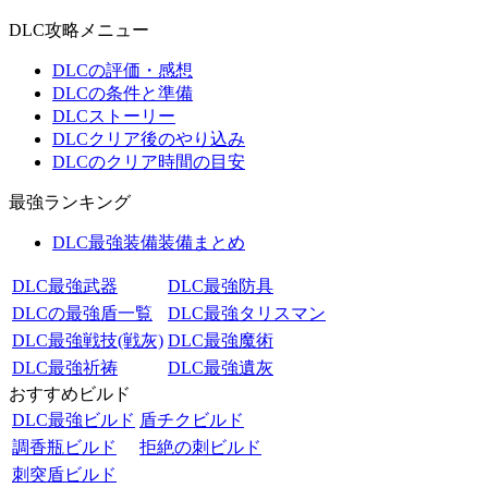
DLC攻略メニュー
DLCの評価・感想
DLCの条件と準備
DLCストーリー
DLCクリア後のやり込み
DLCのクリア時間の目安
最強ランキング
DLC最強装備装備まとめ
DLC最強武器
DLC最強防具
DLCの最強盾一覧
DLC最強タリスマン
DLC最強戦技(戦灰)
DLC最強魔術
DLC最強祈祷
DLC最強遺灰
おすすめビルド
DLC最強ビルド
盾チクビルド
調香瓶ビルド
拒絶の刺ビルド
刺突盾ビルド