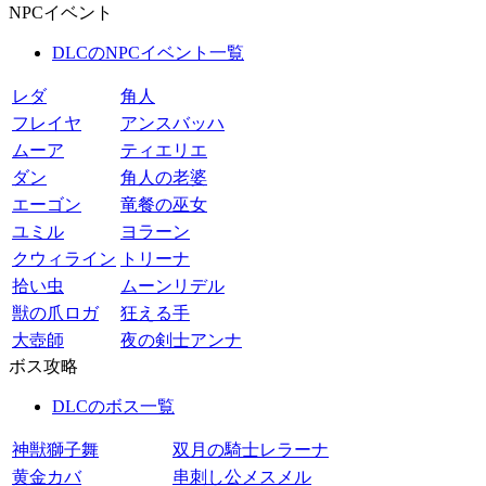
NPCイベント
DLCのNPCイベント一覧
レダ
角人
フレイヤ
アンスバッハ
ムーア
ティエリエ
ダン
角人の老婆
エーゴン
竜餐の巫女
ユミル
ヨラーン
クウィライン
トリーナ
拾い虫
ムーンリデル
獣の爪ロガ
狂える手
大壺師
夜の剣士アンナ
ボス攻略
DLCのボス一覧
神獣獅子舞
双月の騎士レラーナ
黄金カバ
串刺し公メスメル