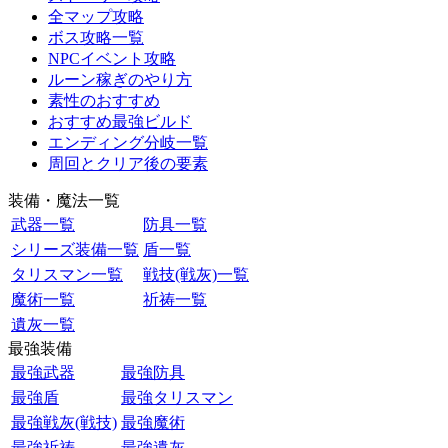
全マップ攻略
ボス攻略一覧
NPCイベント攻略
ルーン稼ぎのやり方
素性のおすすめ
おすすめ最強ビルド
エンディング分岐一覧
周回とクリア後の要素
装備・魔法一覧
武器一覧
防具一覧
シリーズ装備一覧
盾一覧
タリスマン一覧
戦技(戦灰)一覧
魔術一覧
祈祷一覧
遺灰一覧
最強装備
最強武器
最強防具
最強盾
最強タリスマン
最強戦灰(戦技)
最強魔術
最強祈祷
最強遺灰