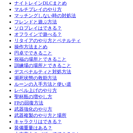
ナイトレインDLCまとめ
マルチプレイのやり方
マッチングしない時の対処法
フレンドと遊ぶ方法
ソロプレイはできる？
オフラインで遊べる？
リタイアのやり方とペナルティ
操作方法まとめ
円卓でできること
祝福の場所とできること
訓練場の場所とできること
デスペナルティと対処方法
瀕死状態の救助方法
ルーンの入手方法と使い道
レベル上げのやり方
聖杯瓶の増やし方
FPの回復方法
武器強化のやり方
武器複製のやり方と場所
キャラクリはできる？
装備重量はある？