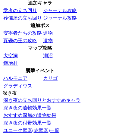
追加キャラ
学者の立ち回り
ジャーナル攻略
葬儀屋の立ち回り
ジャーナル攻略
追加ボス
安寧者たちの攻略
遺物
瓦礫の王の攻略
遺物
マップ攻略
大空洞
湖沼
鍛冶村
襲撃イベント
ハルモニア
カリゴ
グラディウス
深き夜
深き夜の立ち回りとおすすめキャラ
深き夜の遺物効果一覧
おすすめ深層の遺物効果
深き夜の付帯効果一覧
ユニーク武器(赤武器)一覧