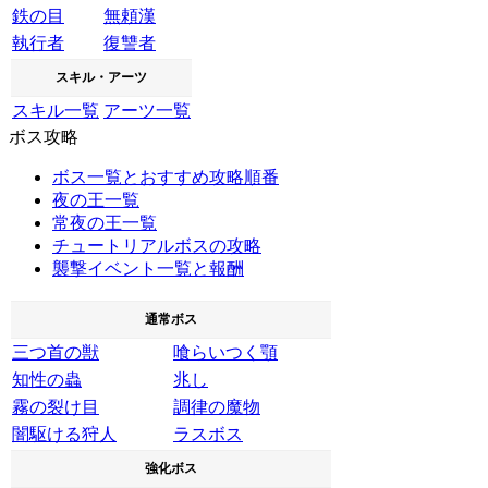
鉄の目
無頼漢
執行者
復讐者
スキル・アーツ
スキル一覧
アーツ一覧
ボス攻略
ボス一覧とおすすめ攻略順番
夜の王一覧
常夜の王一覧
チュートリアルボスの攻略
襲撃イベント一覧と報酬
通常ボス
三つ首の獣
喰らいつく顎
知性の蟲
兆し
霧の裂け目
調律の魔物
闇駆ける狩人
ラスボス
強化ボス