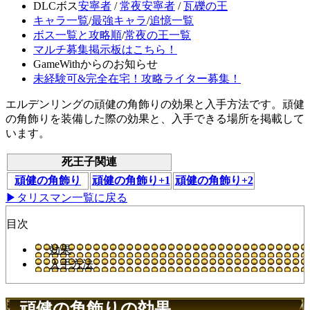
DLCボス
安寧者
/
常夜安寧者
/
瓦礫の王
キャラ一覧
/
最強キャラ
/
追憶一覧
ボス一覧と攻略順
/
常夜の王一覧
マルチ募集掲示板はこちら！
GameWithからのお知らせ
未経験可&完全在宅！攻略ライター募集！
エルデンリングの頑健の角飾りの効果と入手方法です。頑健
の角飾りを装備した際の効果と、入手できる場所を掲載して
います。
死王子関連
頑健の角飾り
頑健の角飾り+1
頑健の角飾り+2
▶タリスマン一覧に戻る
目次
効果
入手方法
頑健の角飾りの効果