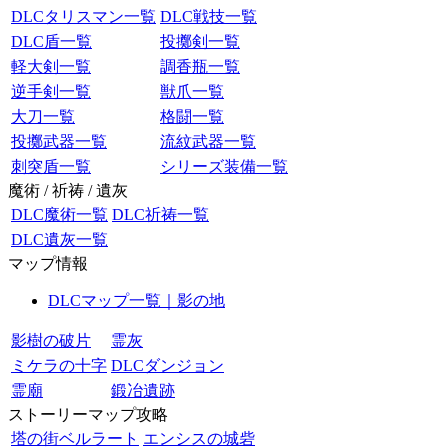
DLCタリスマン一覧
DLC戦技一覧
DLC盾一覧
投擲剣一覧
軽大剣一覧
調香瓶一覧
逆手剣一覧
獣爪一覧
大刀一覧
格闘一覧
投擲武器一覧
流紋武器一覧
刺突盾一覧
シリーズ装備一覧
魔術 / 祈祷 / 遺灰
DLC魔術一覧
DLC祈祷一覧
DLC遺灰一覧
マップ情報
DLCマップ一覧｜影の地
影樹の破片
霊灰
ミケラの十字
DLCダンジョン
霊廟
鍛冶遺跡
ストーリーマップ攻略
塔の街ベルラート
エンシスの城砦