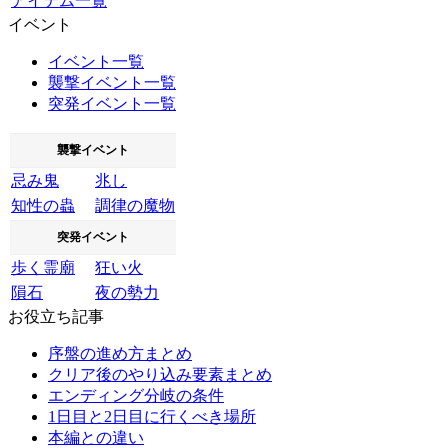
アイテム一覧
イベント
イベント一覧
襲撃イベント一覧
突発イベント一覧
襲撃イベント
忌み鬼
兆し
知性の蟲
調律の魔物
突発イベント
歩く霊廟
狂い火
隕石
夜の勢力
お役立ち記事
序盤の進め方まとめ
クリア後のやり込み要素まとめ
エンディング分岐の条件
1日目と2日目に行くべき場所
本編との違い