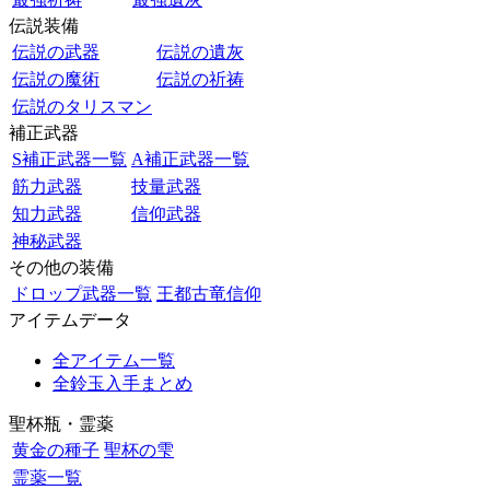
伝説装備
伝説の武器
伝説の遺灰
伝説の魔術
伝説の祈祷
伝説のタリスマン
補正武器
S補正武器一覧
A補正武器一覧
筋力武器
技量武器
知力武器
信仰武器
神秘武器
その他の装備
ドロップ武器一覧
王都古竜信仰
アイテムデータ
全アイテム一覧
全鈴玉入手まとめ
聖杯瓶・霊薬
黄金の種子
聖杯の雫
霊薬一覧