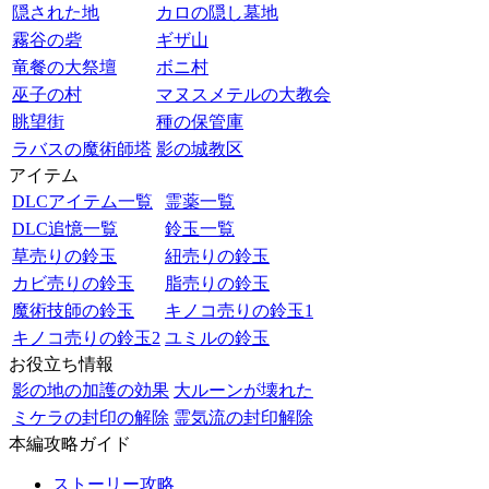
隠された地
カロの隠し墓地
霧谷の砦
ギザ山
竜餐の大祭壇
ボニ村
巫子の村
マヌスメテルの大教会
眺望街
種の保管庫
ラバスの魔術師塔
影の城教区
アイテム
DLCアイテム一覧
霊薬一覧
DLC追憶一覧
鈴玉一覧
草売りの鈴玉
紐売りの鈴玉
カビ売りの鈴玉
脂売りの鈴玉
魔術技師の鈴玉
キノコ売りの鈴玉1
キノコ売りの鈴玉2
ユミルの鈴玉
お役立ち情報
影の地の加護の効果
大ルーンが壊れた
ミケラの封印の解除
霊気流の封印解除
本編攻略ガイド
ストーリー攻略