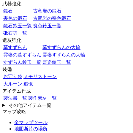
武器強化
鍛石
古竜岩の鍛石
喪色の鍛石
古竜岩の喪色鍛石
鍛石鈴玉一覧
喪色鈴玉一覧
砥石刃一覧
遺灰強化
墓すずらん
墓すずらんの大輪
霊姿の墓すずらん
霊姿すずらんの大輪
すずらん鈴玉一覧
霊姿鈴玉一覧
装備
お守り袋
メモリストーン
大ルーン
追憶
アイテム作成
製法書一覧
製作素材一覧
その他アイテム一覧
マップ攻略
全マップツール
地図断片の場所