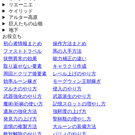
リエーニエ
ケイリッド
アルター高原
巨人たちの山嶺
地下
お役立ち
初心者情報まとめ
操作方法まとめ
ファストトラベル
馬の入手方法
状態異常の効果
能力補正の違い
取り返せない要素
キャラクリ作成
周回とクリア後要素
レベル上げのやり方
効率ルーン稼ぎ
モーグウィン王朝稼ぎ
マルチのやり方
侵入のやり方
武器強化のやり方
武器派生のやり方
魔術/祈祷の使い方
記憶スロットの増やし方
遺灰の強化方法
強靭度の上げ方
発見力の上げ方
聖杯瓶の増やし方
追憶の複製方法
大ルーンの装備方法
敵対解除のやり方
パリィのやり方