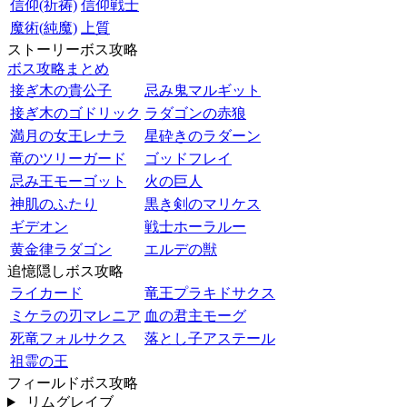
信仰(祈祷)
信仰戦士
魔術(純魔)
上質
ストーリーボス攻略
ボス攻略まとめ
接ぎ木の貴公子
忌み鬼マルギット
接ぎ木のゴドリック
ラダゴンの赤狼
満月の女王レナラ
星砕きのラダーン
竜のツリーガード
ゴッドフレイ
忌み王モーゴット
火の巨人
神肌のふたり
黒き剣のマリケス
ギデオン
戦士ホーラルー
黄金律ラダゴン
エルデの獣
追憶隠しボス攻略
ライカード
竜王プラキドサクス
ミケラの刃マレニア
血の君主モーグ
死竜フォルサクス
落とし子アステール
祖霊の王
フィールドボス攻略
リムグレイブ