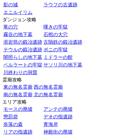
影の城
ラウフの古遺跡
エニルイリム
ダンジョン攻略
竜の穴
嘆きの牢獄
霧谷の地下墓
石棺の大穴
溶岩筒の鍛冶遺跡
古隕鉄の鍛冶遺跡
テウルの鍛冶遺跡
ボニの牢獄
闇照らしの地下墓
ミドラーの館
ベルラートの牢獄
サソリ川の地下墓
川終わりの洞窟
霊廟攻略
東の無名霊廟
西の無名霊廟
南の無名霊廟
北の無名霊廟
エリア攻略
モースの廃墟
アンテの廃墟
懲罰砦
デオの指遺跡
奈落の森
青海岸
リアの指遺跡
神殿街の廃墟