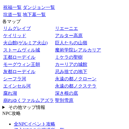
祝福一覧
ダンジョン一覧
坑道一覧
地下墓一覧
各マップ
リムグレイブ
リエーニエ
ケイリッド
アルター高原
火山館(ゲルミア火山)
巨人たちの山嶺
ストームヴィル城
魔術学院レアルカリア
王都ローデイル
ミケラの聖樹
モーグウィン王朝
カーリアの城館
灰都ローデイル
忌み捨ての地下
シーフラ河
永遠の都ノクローン
エインセル河
永遠の都ノクステラ
腐れ湖
深き根の底
崩れゆくファルムアズラ
聖別雪原
その他マップ情報
NPC攻略
全NPCイベント攻略