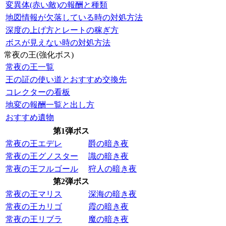
変異体(赤い敵)の報酬と種類
地図情報が欠落している時の対処方法
深度の上げ方とレートの稼ぎ方
ボスが見えない時の対処方法
常夜の王(強化ボス)
常夜の王一覧
王の証の使い道とおすすめ交換先
コレクターの看板
地変の報酬一覧と出し方
おすすめ遺物
第1弾ボス
常夜の王エデレ
爵の暗き夜
常夜の王グノスター
識の暗き夜
常夜の王フルゴール
狩人の暗き夜
第2弾ボス
常夜の王マリス
深海の暗き夜
常夜の王カリゴ
霞の暗き夜
常夜の王リブラ
魔の暗き夜