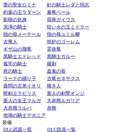
蕾の聖女ロミナ
針の騎士レダと同志
約束の王ラダーン
暴竜ベール
影樹の化身
宿将ガイウス
泥濘の騎士
狂い火の王ミドラー
指の母メーテール
指の母ユミル卿
古竜人
焼炉のゴーレム
ギザ山の飛竜
霊炎竜
黒騎士エドレッド
黒騎士ガルー
孤牢の騎士
羅刹
死の騎士
血鬼の長
ラーナの踊り子
古竜セネサクス
責問の古老イオリ
嘆き人
呪剣士ラビリス
亜人の剣聖オンジ
亜人の女王マルガ
大赤熊ルガリア
大赤熊ラルバ
赤熊
坩堝の騎士デボニア
装備
DLC武器一覧
DLC防具一覧