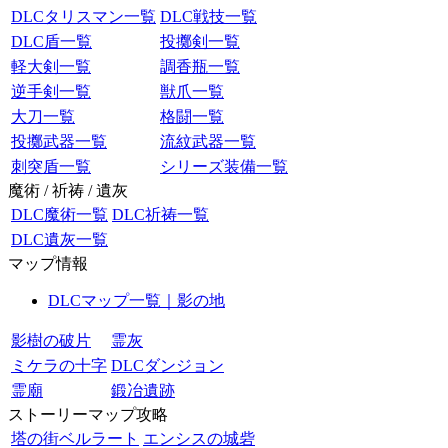
DLCタリスマン一覧
DLC戦技一覧
DLC盾一覧
投擲剣一覧
軽大剣一覧
調香瓶一覧
逆手剣一覧
獣爪一覧
大刀一覧
格闘一覧
投擲武器一覧
流紋武器一覧
刺突盾一覧
シリーズ装備一覧
魔術 / 祈祷 / 遺灰
DLC魔術一覧
DLC祈祷一覧
DLC遺灰一覧
マップ情報
DLCマップ一覧｜影の地
影樹の破片
霊灰
ミケラの十字
DLCダンジョン
霊廟
鍛冶遺跡
ストーリーマップ攻略
塔の街ベルラート
エンシスの城砦