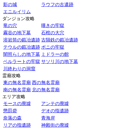
影の城
ラウフの古遺跡
エニルイリム
ダンジョン攻略
竜の穴
嘆きの牢獄
霧谷の地下墓
石棺の大穴
溶岩筒の鍛冶遺跡
古隕鉄の鍛冶遺跡
テウルの鍛冶遺跡
ボニの牢獄
闇照らしの地下墓
ミドラーの館
ベルラートの牢獄
サソリ川の地下墓
川終わりの洞窟
霊廟攻略
東の無名霊廟
西の無名霊廟
南の無名霊廟
北の無名霊廟
エリア攻略
モースの廃墟
アンテの廃墟
懲罰砦
デオの指遺跡
奈落の森
青海岸
リアの指遺跡
神殿街の廃墟