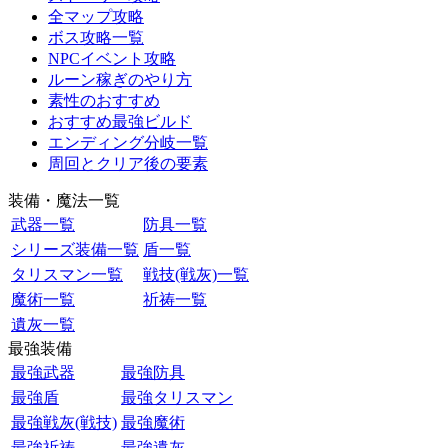
全マップ攻略
ボス攻略一覧
NPCイベント攻略
ルーン稼ぎのやり方
素性のおすすめ
おすすめ最強ビルド
エンディング分岐一覧
周回とクリア後の要素
装備・魔法一覧
武器一覧
防具一覧
シリーズ装備一覧
盾一覧
タリスマン一覧
戦技(戦灰)一覧
魔術一覧
祈祷一覧
遺灰一覧
最強装備
最強武器
最強防具
最強盾
最強タリスマン
最強戦灰(戦技)
最強魔術
最強祈祷
最強遺灰