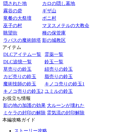
隠された地
カロの隠し墓地
霧谷の砦
ギザ山
竜餐の大祭壇
ボニ村
巫子の村
マヌスメテルの大教会
眺望街
種の保管庫
ラバスの魔術師塔
影の城教区
アイテム
DLCアイテム一覧
霊薬一覧
DLC追憶一覧
鈴玉一覧
草売りの鈴玉
紐売りの鈴玉
カビ売りの鈴玉
脂売りの鈴玉
魔術技師の鈴玉
キノコ売りの鈴玉1
キノコ売りの鈴玉2
ユミルの鈴玉
お役立ち情報
影の地の加護の効果
大ルーンが壊れた
ミケラの封印の解除
霊気流の封印解除
本編攻略ガイド
ストーリー攻略