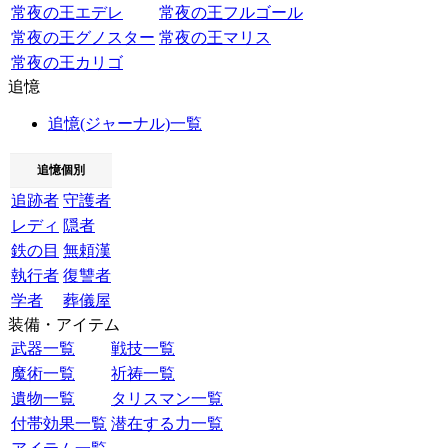
常夜の王エデレ
常夜の王フルゴール
常夜の王グノスター
常夜の王マリス
常夜の王カリゴ
追憶
追憶(ジャーナル)一覧
追憶個別
追跡者
守護者
レディ
隠者
鉄の目
無頼漢
執行者
復讐者
学者
葬儀屋
装備・アイテム
武器一覧
戦技一覧
魔術一覧
祈祷一覧
遺物一覧
タリスマン一覧
付帯効果一覧
潜在する力一覧