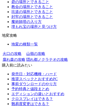
砦の場所とできること
教会の場所とできること
坑道の場所とできること
封牢の場所とできること
魔術師塔の入り方
埋もれ宝の場所と見つけ方
地変攻略
地変の種類一覧
火口の攻略
山嶺の攻略
腐れ森の攻略
隠れ都ノクラテオの攻略
購入前に読みたい
発売日・対応機種・ハード
推奨スペックとおすすめPC
事前ダウンロードのやり方
予約特典と値段まとめ
エディションの違いとおすすめ
クロスプレイはできる？
難易度変更はできる？