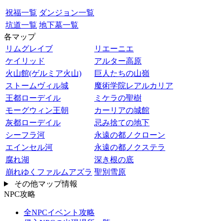
祝福一覧
ダンジョン一覧
坑道一覧
地下墓一覧
各マップ
リムグレイブ
リエーニエ
ケイリッド
アルター高原
火山館(ゲルミア火山)
巨人たちの山嶺
ストームヴィル城
魔術学院レアルカリア
王都ローデイル
ミケラの聖樹
モーグウィン王朝
カーリアの城館
灰都ローデイル
忌み捨ての地下
シーフラ河
永遠の都ノクローン
エインセル河
永遠の都ノクステラ
腐れ湖
深き根の底
崩れゆくファルムアズラ
聖別雪原
その他マップ情報
NPC攻略
全NPCイベント攻略