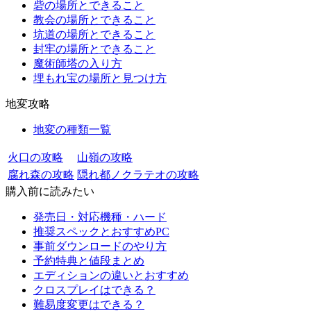
砦の場所とできること
教会の場所とできること
坑道の場所とできること
封牢の場所とできること
魔術師塔の入り方
埋もれ宝の場所と見つけ方
地変攻略
地変の種類一覧
火口の攻略
山嶺の攻略
腐れ森の攻略
隠れ都ノクラテオの攻略
購入前に読みたい
発売日・対応機種・ハード
推奨スペックとおすすめPC
事前ダウンロードのやり方
予約特典と値段まとめ
エディションの違いとおすすめ
クロスプレイはできる？
難易度変更はできる？