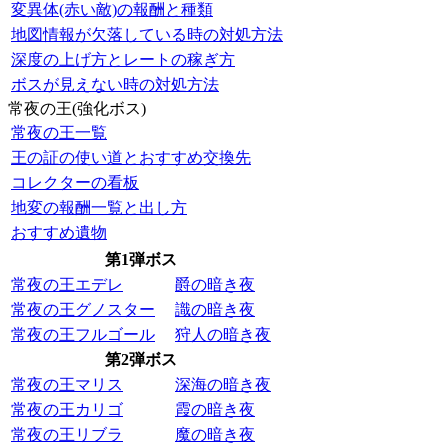
変異体(赤い敵)の報酬と種類
地図情報が欠落している時の対処方法
深度の上げ方とレートの稼ぎ方
ボスが見えない時の対処方法
常夜の王(強化ボス)
常夜の王一覧
王の証の使い道とおすすめ交換先
コレクターの看板
地変の報酬一覧と出し方
おすすめ遺物
第1弾ボス
常夜の王エデレ
爵の暗き夜
常夜の王グノスター
識の暗き夜
常夜の王フルゴール
狩人の暗き夜
第2弾ボス
常夜の王マリス
深海の暗き夜
常夜の王カリゴ
霞の暗き夜
常夜の王リブラ
魔の暗き夜