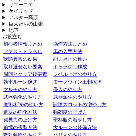
リエーニエ
ケイリッド
アルター高原
巨人たちの山嶺
地下
お役立ち
初心者情報まとめ
操作方法まとめ
ファストトラベル
馬の入手方法
状態異常の効果
能力補正の違い
取り返せない要素
キャラクリ作成
周回とクリア後要素
レベル上げのやり方
効率ルーン稼ぎ
モーグウィン王朝稼ぎ
マルチのやり方
侵入のやり方
武器強化のやり方
武器派生のやり方
魔術/祈祷の使い方
記憶スロットの増やし方
遺灰の強化方法
強靭度の上げ方
発見力の上げ方
聖杯瓶の増やし方
追憶の複製方法
大ルーンの装備方法
敵対解除のやり方
パリィのやり方