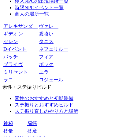
侵入NPCの出現場所一覧
時限NPCイベント一覧
商人の場所一覧
アレキサンダー
ヴァレー
ギデオン
糞喰い
セレン
タニス
Dイベント
ネフェリルー
パッチ
フィア
ブライヴ
ボック
ミリセント
ユラ
ラニ
ロジェール
素性・ステ振りビルド
素性のおすすめと初期装備
ステ振りとおすすめビルド
ステ振り直しのやり方と場所
神秘
脳筋
技量
技魔