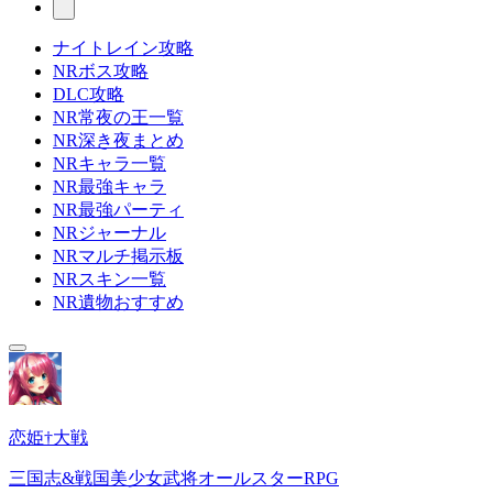
ナイトレイン攻略
NRボス攻略
DLC攻略
NR常夜の王一覧
NR深き夜まとめ
NRキャラ一覧
NR最強キャラ
NR最強パーティ
NRジャーナル
NRマルチ掲示板
NRスキン一覧
NR遺物おすすめ
恋姫†大戦
三国志&戦国美少女武将オールスターRPG