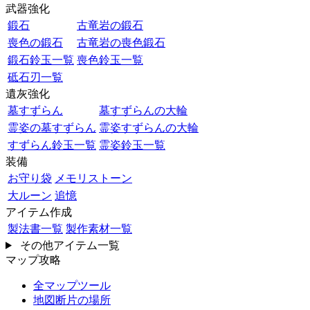
武器強化
鍛石
古竜岩の鍛石
喪色の鍛石
古竜岩の喪色鍛石
鍛石鈴玉一覧
喪色鈴玉一覧
砥石刃一覧
遺灰強化
墓すずらん
墓すずらんの大輪
霊姿の墓すずらん
霊姿すずらんの大輪
すずらん鈴玉一覧
霊姿鈴玉一覧
装備
お守り袋
メモリストーン
大ルーン
追憶
アイテム作成
製法書一覧
製作素材一覧
その他アイテム一覧
マップ攻略
全マップツール
地図断片の場所