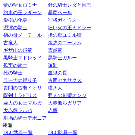
蕾の聖女ロミナ
針の騎士レダと同志
約束の王ラダーン
暴竜ベール
影樹の化身
宿将ガイウス
泥濘の騎士
狂い火の王ミドラー
指の母メーテール
指の母ユミル卿
古竜人
焼炉のゴーレム
ギザ山の飛竜
霊炎竜
黒騎士エドレッド
黒騎士ガルー
孤牢の騎士
羅刹
死の騎士
血鬼の長
ラーナの踊り子
古竜セネサクス
責問の古老イオリ
嘆き人
呪剣士ラビリス
亜人の剣聖オンジ
亜人の女王マルガ
大赤熊ルガリア
大赤熊ラルバ
赤熊
坩堝の騎士デボニア
装備
DLC武器一覧
DLC防具一覧