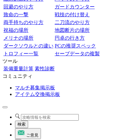
回避のやり方
ガードカウンター
致命の一撃
戦技の付け替え
両手持ちのやり方
二刀流のやり方
祝福の場所
地図断片の場所
メリナの場所
円卓の行き方
ダークソウルとの違い
PCの推奨スペック
トロフィー一覧
セーブデータの複製
ツール
装備重量計算
素性診断
コミュニティ
マルチ募集掲示板
アイテム交換掲示板
検索
ご意見