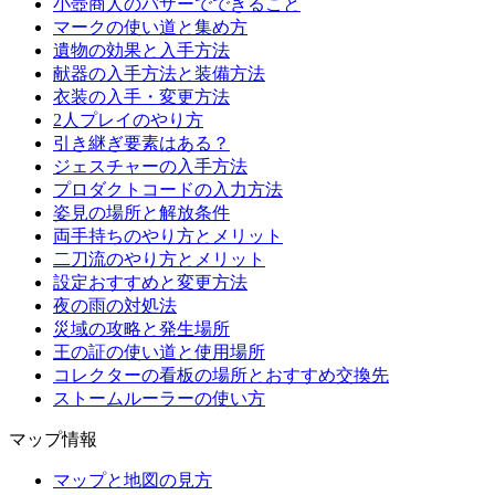
小壺商人のバザーでできること
マークの使い道と集め方
遺物の効果と入手方法
献器の入手方法と装備方法
衣装の入手・変更方法
2人プレイのやり方
引き継ぎ要素はある？
ジェスチャーの入手方法
プロダクトコードの入力方法
姿見の場所と解放条件
両手持ちのやり方とメリット
二刀流のやり方とメリット
設定おすすめと変更方法
夜の雨の対処法
災域の攻略と発生場所
王の証の使い道と使用場所
コレクターの看板の場所とおすすめ交換先
ストームルーラーの使い方
マップ情報
マップと地図の見方