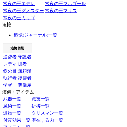
常夜の王エデレ
常夜の王フルゴール
常夜の王グノスター
常夜の王マリス
常夜の王カリゴ
追憶
追憶(ジャーナル)一覧
追憶個別
追跡者
守護者
レディ
隠者
鉄の目
無頼漢
執行者
復讐者
学者
葬儀屋
装備・アイテム
武器一覧
戦技一覧
魔術一覧
祈祷一覧
遺物一覧
タリスマン一覧
付帯効果一覧
潜在する力一覧