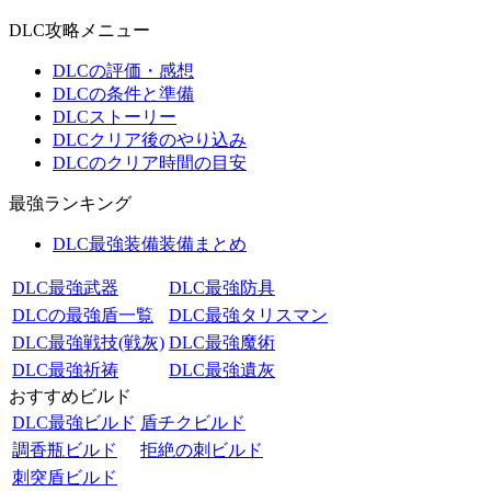
DLC攻略メニュー
DLCの評価・感想
DLCの条件と準備
DLCストーリー
DLCクリア後のやり込み
DLCのクリア時間の目安
最強ランキング
DLC最強装備装備まとめ
DLC最強武器
DLC最強防具
DLCの最強盾一覧
DLC最強タリスマン
DLC最強戦技(戦灰)
DLC最強魔術
DLC最強祈祷
DLC最強遺灰
おすすめビルド
DLC最強ビルド
盾チクビルド
調香瓶ビルド
拒絶の刺ビルド
刺突盾ビルド