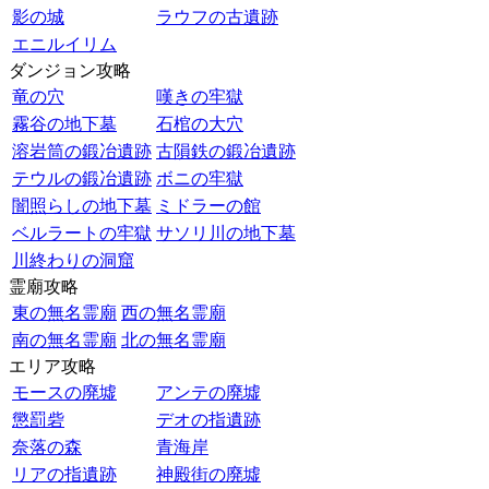
影の城
ラウフの古遺跡
エニルイリム
ダンジョン攻略
竜の穴
嘆きの牢獄
霧谷の地下墓
石棺の大穴
溶岩筒の鍛冶遺跡
古隕鉄の鍛冶遺跡
テウルの鍛冶遺跡
ボニの牢獄
闇照らしの地下墓
ミドラーの館
ベルラートの牢獄
サソリ川の地下墓
川終わりの洞窟
霊廟攻略
東の無名霊廟
西の無名霊廟
南の無名霊廟
北の無名霊廟
エリア攻略
モースの廃墟
アンテの廃墟
懲罰砦
デオの指遺跡
奈落の森
青海岸
リアの指遺跡
神殿街の廃墟