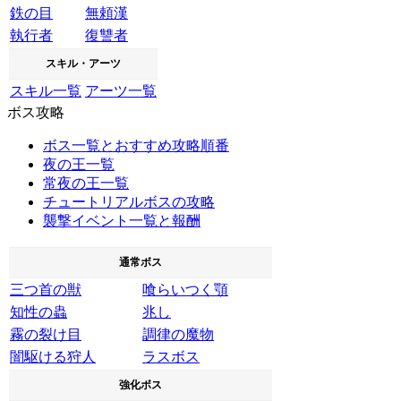
鉄の目
無頼漢
執行者
復讐者
スキル・アーツ
スキル一覧
アーツ一覧
ボス攻略
ボス一覧とおすすめ攻略順番
夜の王一覧
常夜の王一覧
チュートリアルボスの攻略
襲撃イベント一覧と報酬
通常ボス
三つ首の獣
喰らいつく顎
知性の蟲
兆し
霧の裂け目
調律の魔物
闇駆ける狩人
ラスボス
強化ボス