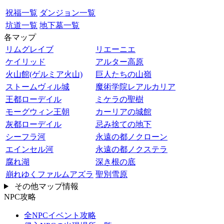
祝福一覧
ダンジョン一覧
坑道一覧
地下墓一覧
各マップ
リムグレイブ
リエーニエ
ケイリッド
アルター高原
火山館(ゲルミア火山)
巨人たちの山嶺
ストームヴィル城
魔術学院レアルカリア
王都ローデイル
ミケラの聖樹
モーグウィン王朝
カーリアの城館
灰都ローデイル
忌み捨ての地下
シーフラ河
永遠の都ノクローン
エインセル河
永遠の都ノクステラ
腐れ湖
深き根の底
崩れゆくファルムアズラ
聖別雪原
その他マップ情報
NPC攻略
全NPCイベント攻略