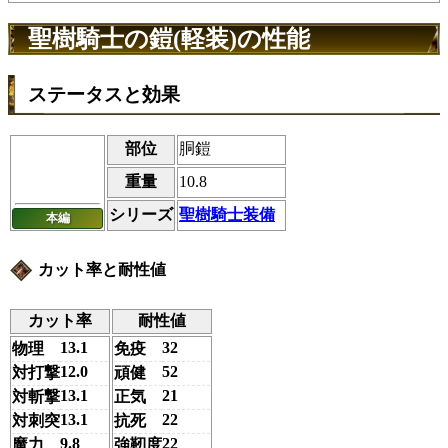
聖樹騎士の鎧(軽装)の性能
ステータスと効果
部位
胴鎧
重量
10.8
シリーズ
聖樹騎士装備
本編
カット率と耐性値
カット率
耐性値
13.1
32
物理
免疫
12.0
52
対打撃
頑健
13.1
21
対斬撃
正気
13.1
22
対刺突
抗死
9.8
22
魔力
強靭度