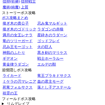
信仰(祈祷)
信仰戦士
魔術(純魔)
上質
ストーリーボス攻略
ボス攻略まとめ
接ぎ木の貴公子
忌み鬼マルギット
接ぎ木のゴドリック
ラダゴンの赤狼
満月の女王レナラ
星砕きのラダーン
竜のツリーガード
ゴッドフレイ
忌み王モーゴット
火の巨人
神肌のふたり
黒き剣のマリケス
ギデオン
戦士ホーラルー
黄金律ラダゴン
エルデの獣
追憶隠しボス攻略
ライカード
竜王プラキドサクス
ミケラの刃マレニア
血の君主モーグ
死竜フォルサクス
落とし子アステール
祖霊の王
フィールドボス攻略
リムグレイブ