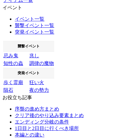
アイテム一覧
イベント
イベント一覧
襲撃イベント一覧
突発イベント一覧
襲撃イベント
忌み鬼
兆し
知性の蟲
調律の魔物
突発イベント
歩く霊廟
狂い火
隕石
夜の勢力
お役立ち記事
序盤の進め方まとめ
クリア後のやり込み要素まとめ
エンディング分岐の条件
1日目と2日目に行くべき場所
本編との違い