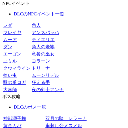
NPCイベント
DLCのNPCイベント一覧
レダ
角人
フレイヤ
アンスバッハ
ムーア
ティエリエ
ダン
角人の老婆
エーゴン
竜餐の巫女
ユミル
ヨラーン
クウィライン
トリーナ
拾い虫
ムーンリデル
獣の爪ロガ
狂える手
大壺師
夜の剣士アンナ
ボス攻略
DLCのボス一覧
神獣獅子舞
双月の騎士レラーナ
黄金カバ
串刺し公メスメル