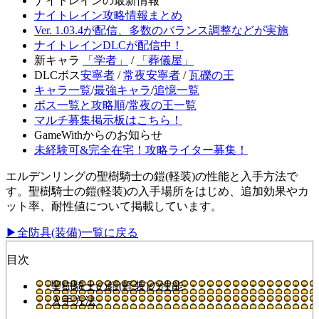
ナイトレインの最新情報
ナイトレイン攻略情報まとめ
Ver. 1.03.4が配信、多数のバランス調整などが実施
ナイトレインDLCが配信中！
新キャラ
「学者」
/
「葬儀屋」
DLCボス
安寧者
/
常夜安寧者
/
瓦礫の王
キャラ一覧
/
最強キャラ
/
追憶一覧
ボス一覧と攻略順
/
常夜の王一覧
マルチ募集掲示板はこちら！
GameWithからのお知らせ
未経験可&完全在宅！攻略ライター募集！
エルデンリングの聖樹騎士の鎧(軽装)の性能と入手方法で
す。聖樹騎士の鎧(軽装)の入手場所をはじめ、追加効果やカ
ット率、耐性値について掲載しています。
▶全防具(装備)一覧に戻る
目次
聖樹騎士の鎧(軽装)の性能
入手方法