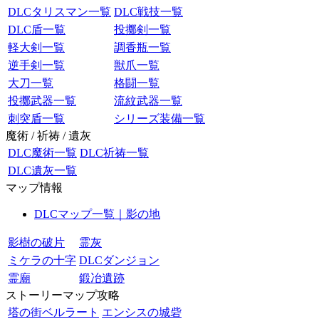
DLCタリスマン一覧
DLC戦技一覧
DLC盾一覧
投擲剣一覧
軽大剣一覧
調香瓶一覧
逆手剣一覧
獣爪一覧
大刀一覧
格闘一覧
投擲武器一覧
流紋武器一覧
刺突盾一覧
シリーズ装備一覧
魔術 / 祈祷 / 遺灰
DLC魔術一覧
DLC祈祷一覧
DLC遺灰一覧
マップ情報
DLCマップ一覧｜影の地
影樹の破片
霊灰
ミケラの十字
DLCダンジョン
霊廟
鍛冶遺跡
ストーリーマップ攻略
塔の街ベルラート
エンシスの城砦