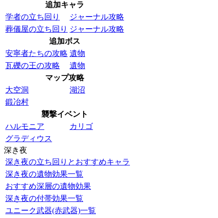
追加キャラ
学者の立ち回り
ジャーナル攻略
葬儀屋の立ち回り
ジャーナル攻略
追加ボス
安寧者たちの攻略
遺物
瓦礫の王の攻略
遺物
マップ攻略
大空洞
湖沼
鍛冶村
襲撃イベント
ハルモニア
カリゴ
グラディウス
深き夜
深き夜の立ち回りとおすすめキャラ
深き夜の遺物効果一覧
おすすめ深層の遺物効果
深き夜の付帯効果一覧
ユニーク武器(赤武器)一覧