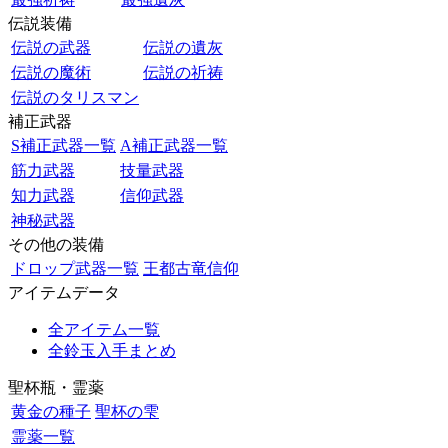
伝説装備
伝説の武器
伝説の遺灰
伝説の魔術
伝説の祈祷
伝説のタリスマン
補正武器
S補正武器一覧
A補正武器一覧
筋力武器
技量武器
知力武器
信仰武器
神秘武器
その他の装備
ドロップ武器一覧
王都古竜信仰
アイテムデータ
全アイテム一覧
全鈴玉入手まとめ
聖杯瓶・霊薬
黄金の種子
聖杯の雫
霊薬一覧