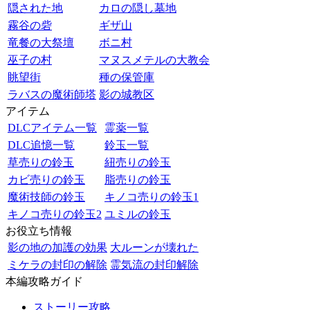
隠された地
カロの隠し墓地
霧谷の砦
ギザ山
竜餐の大祭壇
ボニ村
巫子の村
マヌスメテルの大教会
眺望街
種の保管庫
ラバスの魔術師塔
影の城教区
アイテム
DLCアイテム一覧
霊薬一覧
DLC追憶一覧
鈴玉一覧
草売りの鈴玉
紐売りの鈴玉
カビ売りの鈴玉
脂売りの鈴玉
魔術技師の鈴玉
キノコ売りの鈴玉1
キノコ売りの鈴玉2
ユミルの鈴玉
お役立ち情報
影の地の加護の効果
大ルーンが壊れた
ミケラの封印の解除
霊気流の封印解除
本編攻略ガイド
ストーリー攻略