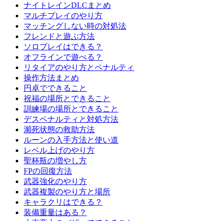
ナイトレインDLCまとめ
マルチプレイのやり方
マッチングしない時の対処法
フレンドと遊ぶ方法
ソロプレイはできる？
オフラインで遊べる？
リタイアのやり方とペナルティ
操作方法まとめ
円卓でできること
祝福の場所とできること
訓練場の場所とできること
デスペナルティと対処方法
瀕死状態の救助方法
ルーンの入手方法と使い道
レベル上げのやり方
聖杯瓶の増やし方
FPの回復方法
武器強化のやり方
武器複製のやり方と場所
キャラクリはできる？
装備重量はある？