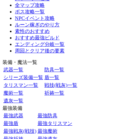
全マップ攻略
ボス攻略一覧
NPCイベント攻略
ルーン稼ぎのやり方
素性のおすすめ
おすすめ最強ビルド
エンディング分岐一覧
周回とクリア後の要素
装備・魔法一覧
武器一覧
防具一覧
シリーズ装備一覧
盾一覧
タリスマン一覧
戦技(戦灰)一覧
魔術一覧
祈祷一覧
遺灰一覧
最強装備
最強武器
最強防具
最強盾
最強タリスマン
最強戦灰(戦技)
最強魔術
最強祈祷
最強遺灰