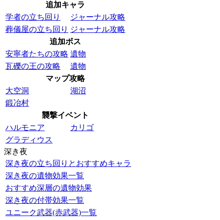
追加キャラ
学者の立ち回り
ジャーナル攻略
葬儀屋の立ち回り
ジャーナル攻略
追加ボス
安寧者たちの攻略
遺物
瓦礫の王の攻略
遺物
マップ攻略
大空洞
湖沼
鍛冶村
襲撃イベント
ハルモニア
カリゴ
グラディウス
深き夜
深き夜の立ち回りとおすすめキャラ
深き夜の遺物効果一覧
おすすめ深層の遺物効果
深き夜の付帯効果一覧
ユニーク武器(赤武器)一覧