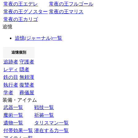
常夜の王エデレ
常夜の王フルゴール
常夜の王グノスター
常夜の王マリス
常夜の王カリゴ
追憶
追憶(ジャーナル)一覧
追憶個別
追跡者
守護者
レディ
隠者
鉄の目
無頼漢
執行者
復讐者
学者
葬儀屋
装備・アイテム
武器一覧
戦技一覧
魔術一覧
祈祷一覧
遺物一覧
タリスマン一覧
付帯効果一覧
潜在する力一覧