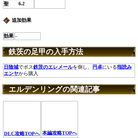
6.2
聖
追加効果
効果
-
鉄茨の足甲の入手方法
日陰城
でボス
鉄茨のエレメール
を倒し、
円卓
にいる
指読み
エンヤ
から購入
エルデンリングの関連記事
本編攻略TOPへ
DLC攻略TOPへ