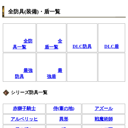
全防具(装備)・盾一覧
全防
全
DLC防具
DLC盾
具一覧
盾一覧
最強
最
防具
強盾
シリーズ防具一覧
赤獅子騎士
侍(葦の地)
アズール
アルベリッヒ
異形
戦魔術師