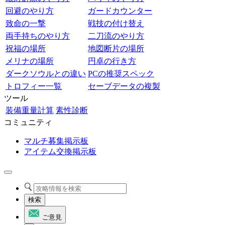
回避のやり方
ガードカウンター
致命の一撃
戦技の付け替え
両手持ちのやり方
二刀流のやり方
祝福の場所
地図断片の場所
メリナの場所
円卓の行き方
ダークソウルとの違い
PCの推奨スペック
トロフィー一覧
セーブデータの複製
ツール
装備重量計算
素性診断
コミュニティ
マルチ募集掲示板
アイテム交換掲示板
検索
ご意見