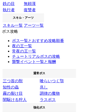
鉄の目
無頼漢
執行者
復讐者
スキル・アーツ
スキル一覧
アーツ一覧
ボス攻略
ボス一覧とおすすめ攻略順番
夜の王一覧
常夜の王一覧
チュートリアルボスの攻略
襲撃イベント一覧と報酬
通常ボス
三つ首の獣
喰らいつく顎
知性の蟲
兆し
霧の裂け目
調律の魔物
闇駆ける狩人
ラスボス
強化ボス