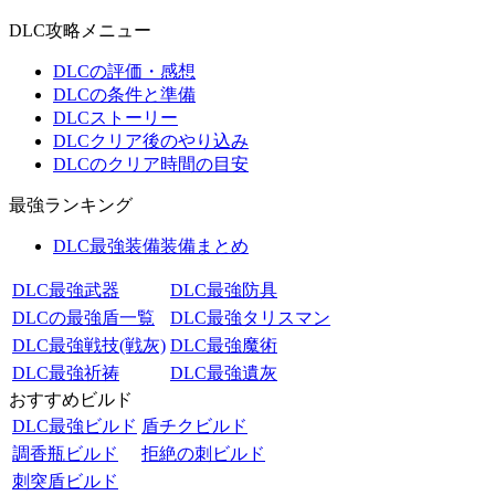
DLC攻略メニュー
DLCの評価・感想
DLCの条件と準備
DLCストーリー
DLCクリア後のやり込み
DLCのクリア時間の目安
最強ランキング
DLC最強装備装備まとめ
DLC最強武器
DLC最強防具
DLCの最強盾一覧
DLC最強タリスマン
DLC最強戦技(戦灰)
DLC最強魔術
DLC最強祈祷
DLC最強遺灰
おすすめビルド
DLC最強ビルド
盾チクビルド
調香瓶ビルド
拒絶の刺ビルド
刺突盾ビルド