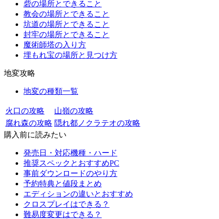
砦の場所とできること
教会の場所とできること
坑道の場所とできること
封牢の場所とできること
魔術師塔の入り方
埋もれ宝の場所と見つけ方
地変攻略
地変の種類一覧
火口の攻略
山嶺の攻略
腐れ森の攻略
隠れ都ノクラテオの攻略
購入前に読みたい
発売日・対応機種・ハード
推奨スペックとおすすめPC
事前ダウンロードのやり方
予約特典と値段まとめ
エディションの違いとおすすめ
クロスプレイはできる？
難易度変更はできる？