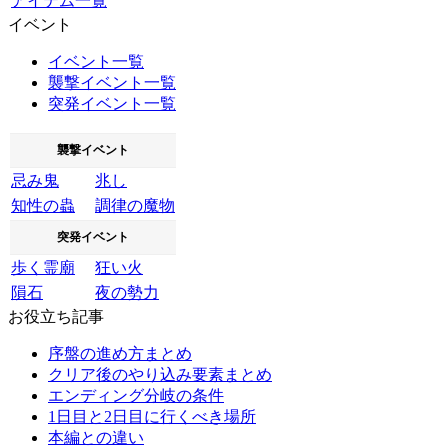
アイテム一覧
イベント
イベント一覧
襲撃イベント一覧
突発イベント一覧
襲撃イベント
忌み鬼
兆し
知性の蟲
調律の魔物
突発イベント
歩く霊廟
狂い火
隕石
夜の勢力
お役立ち記事
序盤の進め方まとめ
クリア後のやり込み要素まとめ
エンディング分岐の条件
1日目と2日目に行くべき場所
本編との違い