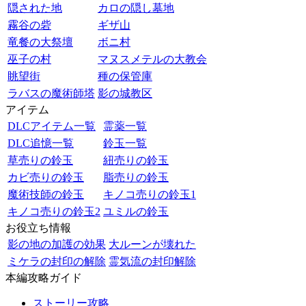
隠された地
カロの隠し墓地
霧谷の砦
ギザ山
竜餐の大祭壇
ボニ村
巫子の村
マヌスメテルの大教会
眺望街
種の保管庫
ラバスの魔術師塔
影の城教区
アイテム
DLCアイテム一覧
霊薬一覧
DLC追憶一覧
鈴玉一覧
草売りの鈴玉
紐売りの鈴玉
カビ売りの鈴玉
脂売りの鈴玉
魔術技師の鈴玉
キノコ売りの鈴玉1
キノコ売りの鈴玉2
ユミルの鈴玉
お役立ち情報
影の地の加護の効果
大ルーンが壊れた
ミケラの封印の解除
霊気流の封印解除
本編攻略ガイド
ストーリー攻略