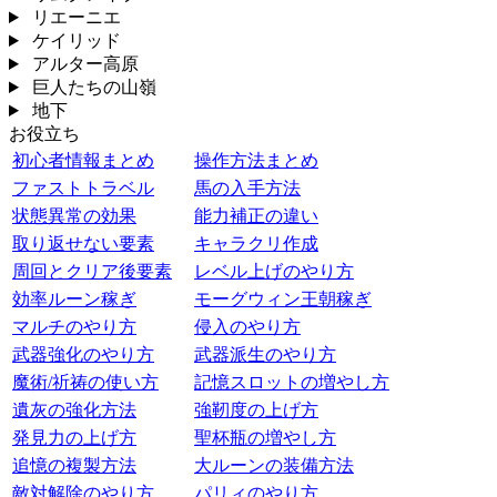
リエーニエ
ケイリッド
アルター高原
巨人たちの山嶺
地下
お役立ち
初心者情報まとめ
操作方法まとめ
ファストトラベル
馬の入手方法
状態異常の効果
能力補正の違い
取り返せない要素
キャラクリ作成
周回とクリア後要素
レベル上げのやり方
効率ルーン稼ぎ
モーグウィン王朝稼ぎ
マルチのやり方
侵入のやり方
武器強化のやり方
武器派生のやり方
魔術/祈祷の使い方
記憶スロットの増やし方
遺灰の強化方法
強靭度の上げ方
発見力の上げ方
聖杯瓶の増やし方
追憶の複製方法
大ルーンの装備方法
敵対解除のやり方
パリィのやり方