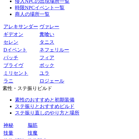
侵入NPCの出現場所一覧
時限NPCイベント一覧
商人の場所一覧
アレキサンダー
ヴァレー
ギデオン
糞喰い
セレン
タニス
Dイベント
ネフェリルー
パッチ
フィア
ブライヴ
ボック
ミリセント
ユラ
ラニ
ロジェール
素性・ステ振りビルド
素性のおすすめと初期装備
ステ振りとおすすめビルド
ステ振り直しのやり方と場所
神秘
脳筋
技量
技魔