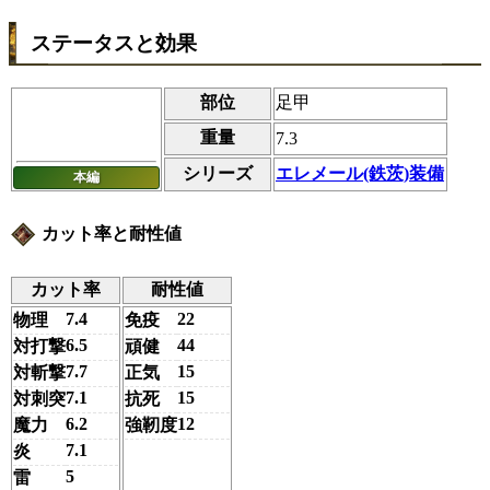
ステータスと効果
部位
足甲
重量
7.3
シリーズ
エレメール(鉄茨)装備
本編
カット率と耐性値
カット率
耐性値
7.4
22
物理
免疫
6.5
44
対打撃
頑健
7.7
15
対斬撃
正気
7.1
15
対刺突
抗死
6.2
12
魔力
強靭度
7.1
炎
5
雷