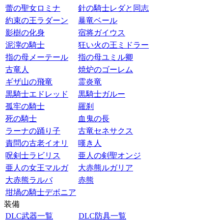
蕾の聖女ロミナ
針の騎士レダと同志
約束の王ラダーン
暴竜ベール
影樹の化身
宿将ガイウス
泥濘の騎士
狂い火の王ミドラー
指の母メーテール
指の母ユミル卿
古竜人
焼炉のゴーレム
ギザ山の飛竜
霊炎竜
黒騎士エドレッド
黒騎士ガルー
孤牢の騎士
羅刹
死の騎士
血鬼の長
ラーナの踊り子
古竜セネサクス
責問の古老イオリ
嘆き人
呪剣士ラビリス
亜人の剣聖オンジ
亜人の女王マルガ
大赤熊ルガリア
大赤熊ラルバ
赤熊
坩堝の騎士デボニア
装備
DLC武器一覧
DLC防具一覧