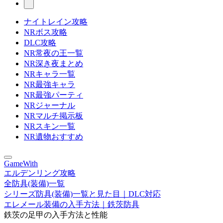
ナイトレイン攻略
NRボス攻略
DLC攻略
NR常夜の王一覧
NR深き夜まとめ
NRキャラ一覧
NR最強キャラ
NR最強パーティ
NRジャーナル
NRマルチ掲示板
NRスキン一覧
NR遺物おすすめ
GameWith
エルデンリング攻略
全防具(装備)一覧
シリーズ防具(装備)一覧と見た目｜DLC対応
エレメール装備の入手方法｜鉄茨防具
鉄茨の足甲の入手方法と性能