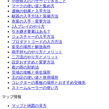
小壺商人のバザーでできること
マークの使い道と集め方
遺物の効果と入手方法
献器の入手方法と装備方法
衣装の入手・変更方法
2人プレイのやり方
引き継ぎ要素はある？
ジェスチャーの入手方法
プロダクトコードの入力方法
姿見の場所と解放条件
両手持ちのやり方とメリット
二刀流のやり方とメリット
設定おすすめと変更方法
夜の雨の対処法
災域の攻略と発生場所
王の証の使い道と使用場所
コレクターの看板の場所とおすすめ交換先
ストームルーラーの使い方
マップ情報
マップと地図の見方