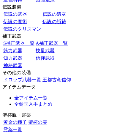
伝説装備
伝説の武器
伝説の遺灰
伝説の魔術
伝説の祈祷
伝説のタリスマン
補正武器
S補正武器一覧
A補正武器一覧
筋力武器
技量武器
知力武器
信仰武器
神秘武器
その他の装備
ドロップ武器一覧
王都古竜信仰
アイテムデータ
全アイテム一覧
全鈴玉入手まとめ
聖杯瓶・霊薬
黄金の種子
聖杯の雫
霊薬一覧