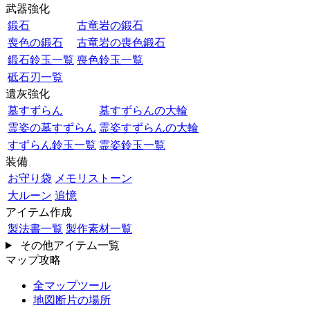
武器強化
鍛石
古竜岩の鍛石
喪色の鍛石
古竜岩の喪色鍛石
鍛石鈴玉一覧
喪色鈴玉一覧
砥石刃一覧
遺灰強化
墓すずらん
墓すずらんの大輪
霊姿の墓すずらん
霊姿すずらんの大輪
すずらん鈴玉一覧
霊姿鈴玉一覧
装備
お守り袋
メモリストーン
大ルーン
追憶
アイテム作成
製法書一覧
製作素材一覧
その他アイテム一覧
マップ攻略
全マップツール
地図断片の場所