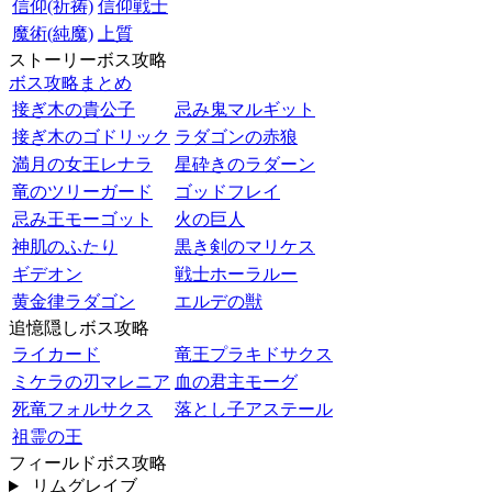
信仰(祈祷)
信仰戦士
魔術(純魔)
上質
ストーリーボス攻略
ボス攻略まとめ
接ぎ木の貴公子
忌み鬼マルギット
接ぎ木のゴドリック
ラダゴンの赤狼
満月の女王レナラ
星砕きのラダーン
竜のツリーガード
ゴッドフレイ
忌み王モーゴット
火の巨人
神肌のふたり
黒き剣のマリケス
ギデオン
戦士ホーラルー
黄金律ラダゴン
エルデの獣
追憶隠しボス攻略
ライカード
竜王プラキドサクス
ミケラの刃マレニア
血の君主モーグ
死竜フォルサクス
落とし子アステール
祖霊の王
フィールドボス攻略
リムグレイブ