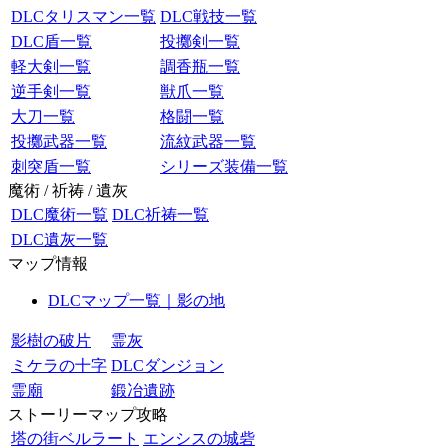
DLCタリスマン一覧
DLC戦技一覧
DLC盾一覧
投擲剣一覧
軽大剣一覧
調香瓶一覧
逆手剣一覧
獣爪一覧
大刀一覧
格闘一覧
投擲武器一覧
流紋武器一覧
刺突盾一覧
シリーズ装備一覧
魔術 / 祈祷 / 遺灰
DLC魔術一覧
DLC祈祷一覧
DLC遺灰一覧
マップ情報
DLCマップ一覧｜影の地
影樹の破片
霊灰
ミケラの十字
DLCダンジョン
霊廟
鍛冶遺跡
ストーリーマップ攻略
塔の街ベルラート
エンシスの城砦