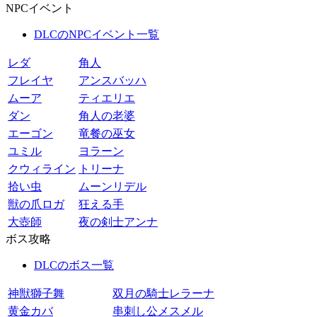
NPCイベント
DLCのNPCイベント一覧
レダ
角人
フレイヤ
アンスバッハ
ムーア
ティエリエ
ダン
角人の老婆
エーゴン
竜餐の巫女
ユミル
ヨラーン
クウィライン
トリーナ
拾い虫
ムーンリデル
獣の爪ロガ
狂える手
大壺師
夜の剣士アンナ
ボス攻略
DLCのボス一覧
神獣獅子舞
双月の騎士レラーナ
黄金カバ
串刺し公メスメル