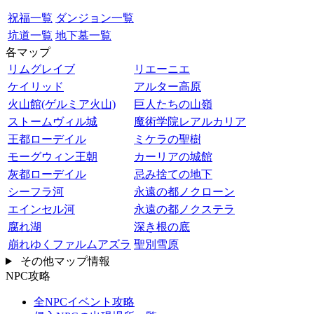
祝福一覧
ダンジョン一覧
坑道一覧
地下墓一覧
各マップ
リムグレイブ
リエーニエ
ケイリッド
アルター高原
火山館(ゲルミア火山)
巨人たちの山嶺
ストームヴィル城
魔術学院レアルカリア
王都ローデイル
ミケラの聖樹
モーグウィン王朝
カーリアの城館
灰都ローデイル
忌み捨ての地下
シーフラ河
永遠の都ノクローン
エインセル河
永遠の都ノクステラ
腐れ湖
深き根の底
崩れゆくファルムアズラ
聖別雪原
その他マップ情報
NPC攻略
全NPCイベント攻略