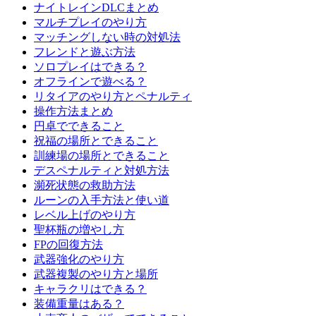
ナイトレインDLCまとめ
マルチプレイのやり方
マッチングしない時の対処法
フレンドと遊ぶ方法
ソロプレイはできる？
オフラインで遊べる？
リタイアのやり方とペナルティ
操作方法まとめ
円卓でできること
祝福の場所とできること
訓練場の場所とできること
デスペナルティと対処方法
瀕死状態の救助方法
ルーンの入手方法と使い道
レベル上げのやり方
聖杯瓶の増やし方
FPの回復方法
武器強化のやり方
武器複製のやり方と場所
キャラクリはできる？
装備重量はある？