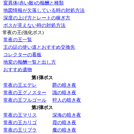
変異体(赤い敵)の報酬と種類
地図情報が欠落している時の対処方法
深度の上げ方とレートの稼ぎ方
ボスが見えない時の対処方法
常夜の王(強化ボス)
常夜の王一覧
王の証の使い道とおすすめ交換先
コレクターの看板
地変の報酬一覧と出し方
おすすめ遺物
第1弾ボス
常夜の王エデレ
爵の暗き夜
常夜の王グノスター
識の暗き夜
常夜の王フルゴール
狩人の暗き夜
第2弾ボス
常夜の王マリス
深海の暗き夜
常夜の王カリゴ
霞の暗き夜
常夜の王リブラ
魔の暗き夜