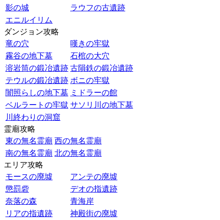
影の城
ラウフの古遺跡
エニルイリム
ダンジョン攻略
竜の穴
嘆きの牢獄
霧谷の地下墓
石棺の大穴
溶岩筒の鍛冶遺跡
古隕鉄の鍛冶遺跡
テウルの鍛冶遺跡
ボニの牢獄
闇照らしの地下墓
ミドラーの館
ベルラートの牢獄
サソリ川の地下墓
川終わりの洞窟
霊廟攻略
東の無名霊廟
西の無名霊廟
南の無名霊廟
北の無名霊廟
エリア攻略
モースの廃墟
アンテの廃墟
懲罰砦
デオの指遺跡
奈落の森
青海岸
リアの指遺跡
神殿街の廃墟