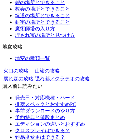
砦の場所とできること
教会の場所とできること
坑道の場所とできること
封牢の場所とできること
魔術師塔の入り方
埋もれ宝の場所と見つけ方
地変攻略
地変の種類一覧
火口の攻略
山嶺の攻略
腐れ森の攻略
隠れ都ノクラテオの攻略
購入前に読みたい
発売日・対応機種・ハード
推奨スペックとおすすめPC
事前ダウンロードのやり方
予約特典と値段まとめ
エディションの違いとおすすめ
クロスプレイはできる？
難易度変更はできる？