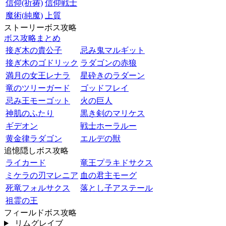
信仰(祈祷)
信仰戦士
魔術(純魔)
上質
ストーリーボス攻略
ボス攻略まとめ
接ぎ木の貴公子
忌み鬼マルギット
接ぎ木のゴドリック
ラダゴンの赤狼
満月の女王レナラ
星砕きのラダーン
竜のツリーガード
ゴッドフレイ
忌み王モーゴット
火の巨人
神肌のふたり
黒き剣のマリケス
ギデオン
戦士ホーラルー
黄金律ラダゴン
エルデの獣
追憶隠しボス攻略
ライカード
竜王プラキドサクス
ミケラの刃マレニア
血の君主モーグ
死竜フォルサクス
落とし子アステール
祖霊の王
フィールドボス攻略
リムグレイブ