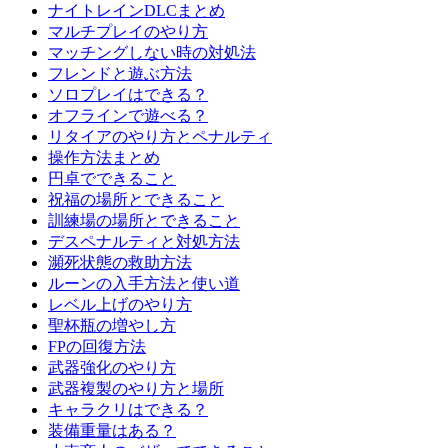
ナイトレインDLCまとめ
マルチプレイのやり方
マッチングしない時の対処法
フレンドと遊ぶ方法
ソロプレイはできる？
オフラインで遊べる？
リタイアのやり方とペナルティ
操作方法まとめ
円卓でできること
祝福の場所とできること
訓練場の場所とできること
デスペナルティと対処方法
瀕死状態の救助方法
ルーンの入手方法と使い道
レベル上げのやり方
聖杯瓶の増やし方
FPの回復方法
武器強化のやり方
武器複製のやり方と場所
キャラクリはできる？
装備重量はある？