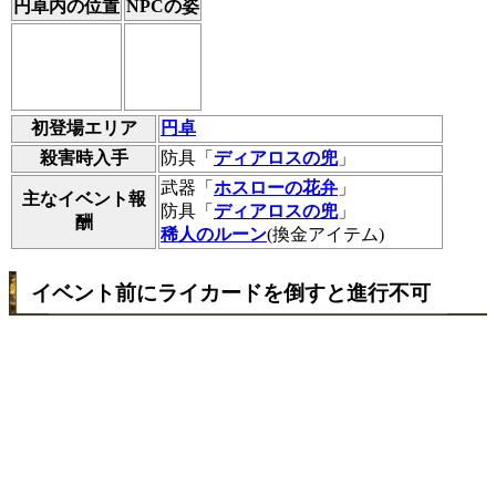
円卓内の位置
NPCの姿
初登場エリア
円卓
殺害時入手
防具「
ディアロスの兜
」
武器「
ホスローの花弁
」
主なイベント報
防具「
ディアロスの兜
」
酬
稀人のルーン
(換金アイテム)
イベント前にライカードを倒すと進行不可