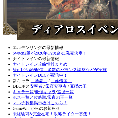
エルデンリングの最新情報
Switch2版が2026年8/28(金)に発売決定！
ナイトレインの最新情報
ナイトレイン攻略情報まとめ
Ver. 1.03.4が配信、多数のバランス調整などが実施
ナイトレインDLCが配信中！
新キャラ
「学者」
/
「葬儀屋」
DLCボス
安寧者
/
常夜安寧者
/
瓦礫の王
キャラ一覧
/
最強キャラ
/
追憶一覧
ボス一覧と攻略順
/
常夜の王一覧
マルチ募集掲示板はこちら！
GameWithからのお知らせ
未経験可&完全在宅！攻略ライター募集！