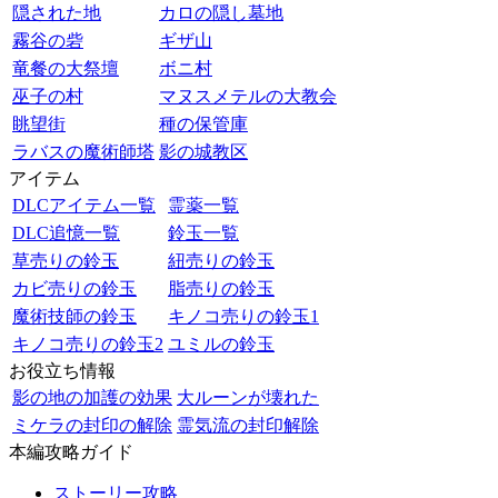
隠された地
カロの隠し墓地
霧谷の砦
ギザ山
竜餐の大祭壇
ボニ村
巫子の村
マヌスメテルの大教会
眺望街
種の保管庫
ラバスの魔術師塔
影の城教区
アイテム
DLCアイテム一覧
霊薬一覧
DLC追憶一覧
鈴玉一覧
草売りの鈴玉
紐売りの鈴玉
カビ売りの鈴玉
脂売りの鈴玉
魔術技師の鈴玉
キノコ売りの鈴玉1
キノコ売りの鈴玉2
ユミルの鈴玉
お役立ち情報
影の地の加護の効果
大ルーンが壊れた
ミケラの封印の解除
霊気流の封印解除
本編攻略ガイド
ストーリー攻略