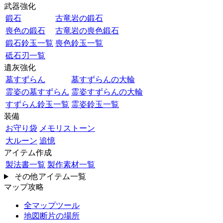
武器強化
鍛石
古竜岩の鍛石
喪色の鍛石
古竜岩の喪色鍛石
鍛石鈴玉一覧
喪色鈴玉一覧
砥石刃一覧
遺灰強化
墓すずらん
墓すずらんの大輪
霊姿の墓すずらん
霊姿すずらんの大輪
すずらん鈴玉一覧
霊姿鈴玉一覧
装備
お守り袋
メモリストーン
大ルーン
追憶
アイテム作成
製法書一覧
製作素材一覧
その他アイテム一覧
マップ攻略
全マップツール
地図断片の場所