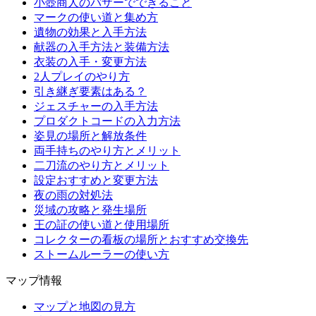
小壺商人のバザーでできること
マークの使い道と集め方
遺物の効果と入手方法
献器の入手方法と装備方法
衣装の入手・変更方法
2人プレイのやり方
引き継ぎ要素はある？
ジェスチャーの入手方法
プロダクトコードの入力方法
姿見の場所と解放条件
両手持ちのやり方とメリット
二刀流のやり方とメリット
設定おすすめと変更方法
夜の雨の対処法
災域の攻略と発生場所
王の証の使い道と使用場所
コレクターの看板の場所とおすすめ交換先
ストームルーラーの使い方
マップ情報
マップと地図の見方