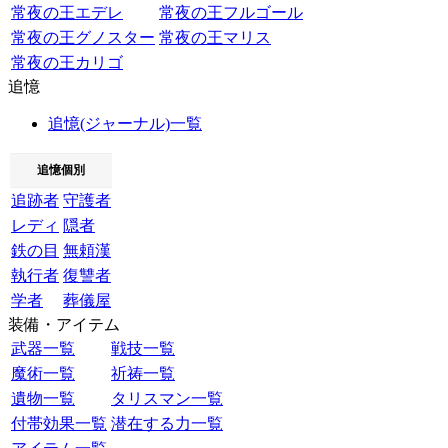
常夜の王エデレ
常夜の王フルゴール
常夜の王グノスター
常夜の王マリス
常夜の王カリゴ
追憶
追憶(ジャーナル)一覧
追憶個別
追跡者
守護者
レディ
隠者
鉄の目
無頼漢
執行者
復讐者
学者
葬儀屋
装備・アイテム
武器一覧
戦技一覧
魔術一覧
祈祷一覧
遺物一覧
タリスマン一覧
付帯効果一覧
潜在する力一覧