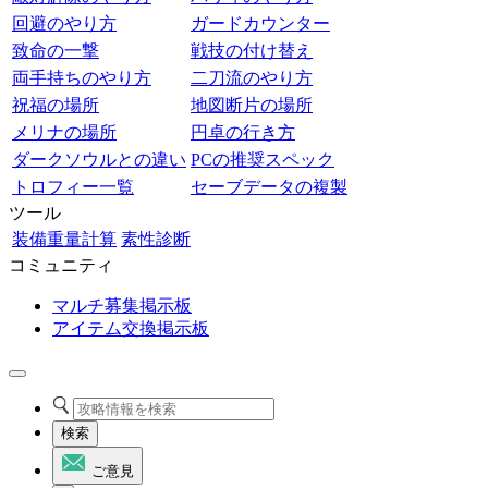
回避のやり方
ガードカウンター
致命の一撃
戦技の付け替え
両手持ちのやり方
二刀流のやり方
祝福の場所
地図断片の場所
メリナの場所
円卓の行き方
ダークソウルとの違い
PCの推奨スペック
トロフィー一覧
セーブデータの複製
ツール
装備重量計算
素性診断
コミュニティ
マルチ募集掲示板
アイテム交換掲示板
検索
ご意見