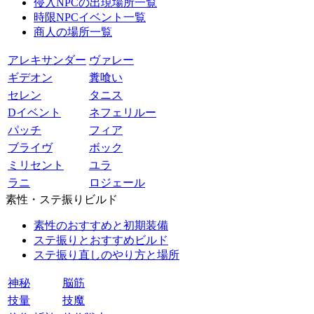
侵入NPCの出現場所一覧
時限NPCイベント一覧
商人の場所一覧
アレキサンダー
ヴァレー
ギデオン
糞喰い
セレン
タニス
Dイベント
ネフェリルー
パッチ
フィア
ブライヴ
ボック
ミリセント
ユラ
ラニ
ロジェール
素性・ステ振りビルド
素性のおすすめと初期装備
ステ振りとおすすめビルド
ステ振り直しのやり方と場所
神秘
脳筋
技量
技魔