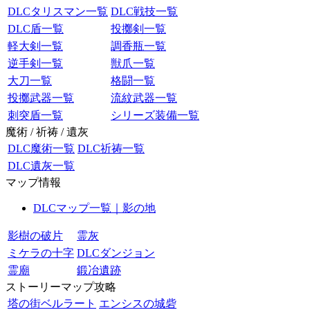
DLCタリスマン一覧
DLC戦技一覧
DLC盾一覧
投擲剣一覧
軽大剣一覧
調香瓶一覧
逆手剣一覧
獣爪一覧
大刀一覧
格闘一覧
投擲武器一覧
流紋武器一覧
刺突盾一覧
シリーズ装備一覧
魔術 / 祈祷 / 遺灰
DLC魔術一覧
DLC祈祷一覧
DLC遺灰一覧
マップ情報
DLCマップ一覧｜影の地
影樹の破片
霊灰
ミケラの十字
DLCダンジョン
霊廟
鍛冶遺跡
ストーリーマップ攻略
塔の街ベルラート
エンシスの城砦