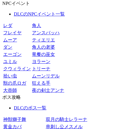
NPCイベント
DLCのNPCイベント一覧
レダ
角人
フレイヤ
アンスバッハ
ムーア
ティエリエ
ダン
角人の老婆
エーゴン
竜餐の巫女
ユミル
ヨラーン
クウィライン
トリーナ
拾い虫
ムーンリデル
獣の爪ロガ
狂える手
大壺師
夜の剣士アンナ
ボス攻略
DLCのボス一覧
神獣獅子舞
双月の騎士レラーナ
黄金カバ
串刺し公メスメル