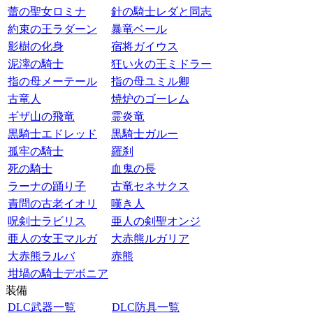
蕾の聖女ロミナ
針の騎士レダと同志
約束の王ラダーン
暴竜ベール
影樹の化身
宿将ガイウス
泥濘の騎士
狂い火の王ミドラー
指の母メーテール
指の母ユミル卿
古竜人
焼炉のゴーレム
ギザ山の飛竜
霊炎竜
黒騎士エドレッド
黒騎士ガルー
孤牢の騎士
羅刹
死の騎士
血鬼の長
ラーナの踊り子
古竜セネサクス
責問の古老イオリ
嘆き人
呪剣士ラビリス
亜人の剣聖オンジ
亜人の女王マルガ
大赤熊ルガリア
大赤熊ラルバ
赤熊
坩堝の騎士デボニア
装備
DLC武器一覧
DLC防具一覧