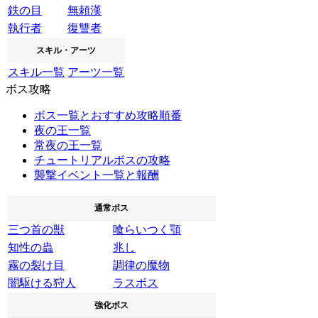
鉄の目
無頼漢
執行者
復讐者
スキル・アーツ
スキル一覧
アーツ一覧
ボス攻略
ボス一覧とおすすめ攻略順番
夜の王一覧
常夜の王一覧
チュートリアルボスの攻略
襲撃イベント一覧と報酬
通常ボス
三つ首の獣
喰らいつく顎
知性の蟲
兆し
霧の裂け目
調律の魔物
闇駆ける狩人
ラスボス
強化ボス