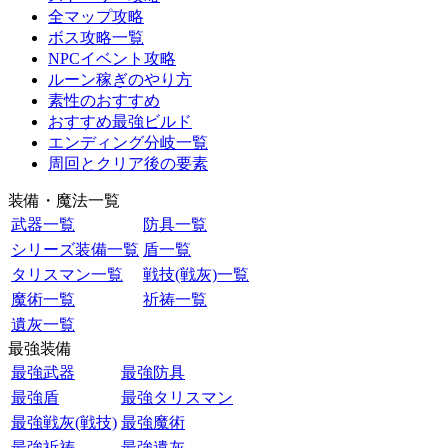
全マップ攻略
ボス攻略一覧
NPCイベント攻略
ルーン稼ぎのやり方
素性のおすすめ
おすすめ最強ビルド
エンディング分岐一覧
周回とクリア後の要素
装備・魔法一覧
武器一覧
防具一覧
シリーズ装備一覧
盾一覧
タリスマン一覧
戦技(戦灰)一覧
魔術一覧
祈祷一覧
遺灰一覧
最強装備
最強武器
最強防具
最強盾
最強タリスマン
最強戦灰(戦技)
最強魔術
最強祈祷
最強遺灰