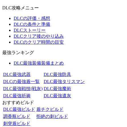
DLC攻略メニュー
DLCの評価・感想
DLCの条件と準備
DLCストーリー
DLCクリア後のやり込み
DLCのクリア時間の目安
最強ランキング
DLC最強装備装備まとめ
DLC最強武器
DLC最強防具
DLCの最強盾一覧
DLC最強タリスマン
DLC最強戦技(戦灰)
DLC最強魔術
DLC最強祈祷
DLC最強遺灰
おすすめビルド
DLC最強ビルド
盾チクビルド
調香瓶ビルド
拒絶の刺ビルド
刺突盾ビルド