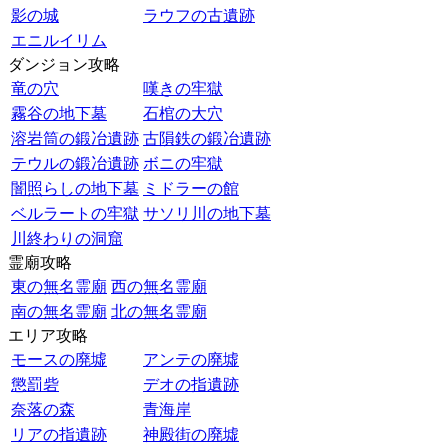
影の城
ラウフの古遺跡
エニルイリム
ダンジョン攻略
竜の穴
嘆きの牢獄
霧谷の地下墓
石棺の大穴
溶岩筒の鍛冶遺跡
古隕鉄の鍛冶遺跡
テウルの鍛冶遺跡
ボニの牢獄
闇照らしの地下墓
ミドラーの館
ベルラートの牢獄
サソリ川の地下墓
川終わりの洞窟
霊廟攻略
東の無名霊廟
西の無名霊廟
南の無名霊廟
北の無名霊廟
エリア攻略
モースの廃墟
アンテの廃墟
懲罰砦
デオの指遺跡
奈落の森
青海岸
リアの指遺跡
神殿街の廃墟