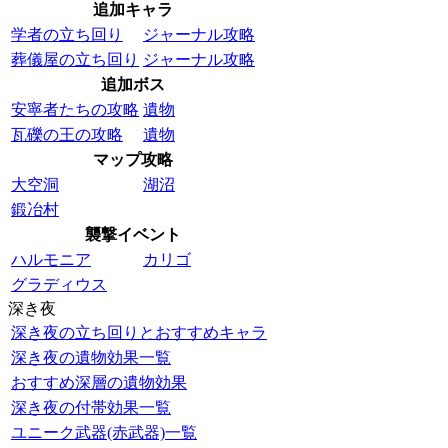
追加キャラ
学者の立ち回り
ジャーナル攻略
葬儀屋の立ち回り
ジャーナル攻略
追加ボス
安寧者たちの攻略
遺物
瓦礫の王の攻略
遺物
マップ攻略
大空洞
湖沼
鍛冶村
襲撃イベント
ハルモニア
カリゴ
グラディウス
深き夜
深き夜の立ち回りとおすすめキャラ
深き夜の遺物効果一覧
おすすめ深層の遺物効果
深き夜の付帯効果一覧
ユニーク武器(赤武器)一覧