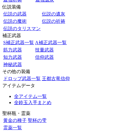
伝説装備
伝説の武器
伝説の遺灰
伝説の魔術
伝説の祈祷
伝説のタリスマン
補正武器
S補正武器一覧
A補正武器一覧
筋力武器
技量武器
知力武器
信仰武器
神秘武器
その他の装備
ドロップ武器一覧
王都古竜信仰
アイテムデータ
全アイテム一覧
全鈴玉入手まとめ
聖杯瓶・霊薬
黄金の種子
聖杯の雫
霊薬一覧