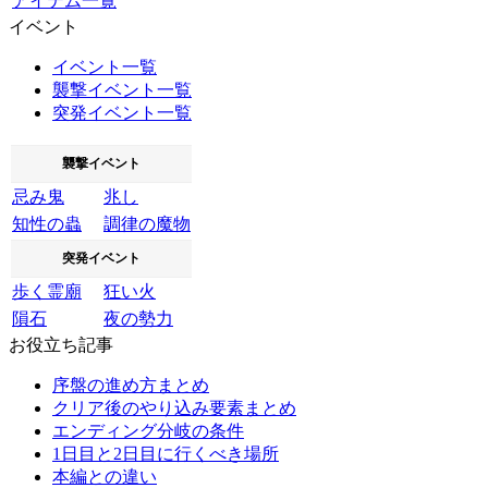
アイテム一覧
イベント
イベント一覧
襲撃イベント一覧
突発イベント一覧
襲撃イベント
忌み鬼
兆し
知性の蟲
調律の魔物
突発イベント
歩く霊廟
狂い火
隕石
夜の勢力
お役立ち記事
序盤の進め方まとめ
クリア後のやり込み要素まとめ
エンディング分岐の条件
1日目と2日目に行くべき場所
本編との違い