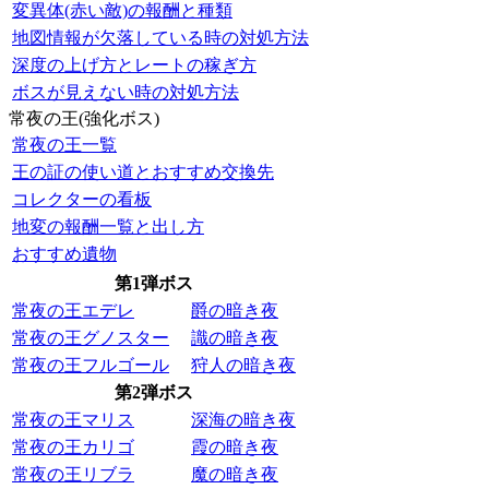
変異体(赤い敵)の報酬と種類
地図情報が欠落している時の対処方法
深度の上げ方とレートの稼ぎ方
ボスが見えない時の対処方法
常夜の王(強化ボス)
常夜の王一覧
王の証の使い道とおすすめ交換先
コレクターの看板
地変の報酬一覧と出し方
おすすめ遺物
第1弾ボス
常夜の王エデレ
爵の暗き夜
常夜の王グノスター
識の暗き夜
常夜の王フルゴール
狩人の暗き夜
第2弾ボス
常夜の王マリス
深海の暗き夜
常夜の王カリゴ
霞の暗き夜
常夜の王リブラ
魔の暗き夜