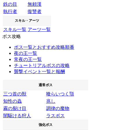
鉄の目
無頼漢
執行者
復讐者
スキル・アーツ
スキル一覧
アーツ一覧
ボス攻略
ボス一覧とおすすめ攻略順番
夜の王一覧
常夜の王一覧
チュートリアルボスの攻略
襲撃イベント一覧と報酬
通常ボス
三つ首の獣
喰らいつく顎
知性の蟲
兆し
霧の裂け目
調律の魔物
闇駆ける狩人
ラスボス
強化ボス