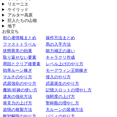
リエーニエ
ケイリッド
アルター高原
巨人たちの山嶺
地下
お役立ち
初心者情報まとめ
操作方法まとめ
ファストトラベル
馬の入手方法
状態異常の効果
能力補正の違い
取り返せない要素
キャラクリ作成
周回とクリア後要素
レベル上げのやり方
効率ルーン稼ぎ
モーグウィン王朝稼ぎ
マルチのやり方
侵入のやり方
武器強化のやり方
武器派生のやり方
魔術/祈祷の使い方
記憶スロットの増やし方
遺灰の強化方法
強靭度の上げ方
発見力の上げ方
聖杯瓶の増やし方
追憶の複製方法
大ルーンの装備方法
敵対解除のやり方
パリィのやり方