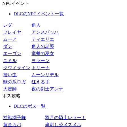
NPCイベント
DLCのNPCイベント一覧
レダ
角人
フレイヤ
アンスバッハ
ムーア
ティエリエ
ダン
角人の老婆
エーゴン
竜餐の巫女
ユミル
ヨラーン
クウィライン
トリーナ
拾い虫
ムーンリデル
獣の爪ロガ
狂える手
大壺師
夜の剣士アンナ
ボス攻略
DLCのボス一覧
神獣獅子舞
双月の騎士レラーナ
黄金カバ
串刺し公メスメル