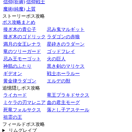
信仰(祈祷)
信仰戦士
魔術(純魔)
上質
ストーリーボス攻略
ボス攻略まとめ
接ぎ木の貴公子
忌み鬼マルギット
接ぎ木のゴドリック
ラダゴンの赤狼
満月の女王レナラ
星砕きのラダーン
竜のツリーガード
ゴッドフレイ
忌み王モーゴット
火の巨人
神肌のふたり
黒き剣のマリケス
ギデオン
戦士ホーラルー
黄金律ラダゴン
エルデの獣
追憶隠しボス攻略
ライカード
竜王プラキドサクス
ミケラの刃マレニア
血の君主モーグ
死竜フォルサクス
落とし子アステール
祖霊の王
フィールドボス攻略
リムグレイブ