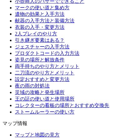
小壺商人のバザーでできること
マークの使い道と集め方
遺物の効果と入手方法
献器の入手方法と装備方法
衣装の入手・変更方法
2人プレイのやり方
引き継ぎ要素はある？
ジェスチャーの入手方法
プロダクトコードの入力方法
姿見の場所と解放条件
両手持ちのやり方とメリット
二刀流のやり方とメリット
設定おすすめと変更方法
夜の雨の対処法
災域の攻略と発生場所
王の証の使い道と使用場所
コレクターの看板の場所とおすすめ交換先
ストームルーラーの使い方
マップ情報
マップと地図の見方