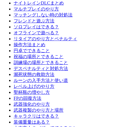
ナイトレインDLCまとめ
マルチプレイのやり方
マッチングしない時の対処法
フレンドと遊ぶ方法
ソロプレイはできる？
オフラインで遊べる？
リタイアのやり方とペナルティ
操作方法まとめ
円卓でできること
祝福の場所とできること
訓練場の場所とできること
デスペナルティと対処方法
瀕死状態の救助方法
ルーンの入手方法と使い道
レベル上げのやり方
聖杯瓶の増やし方
FPの回復方法
武器強化のやり方
武器複製のやり方と場所
キャラクリはできる？
装備重量はある？