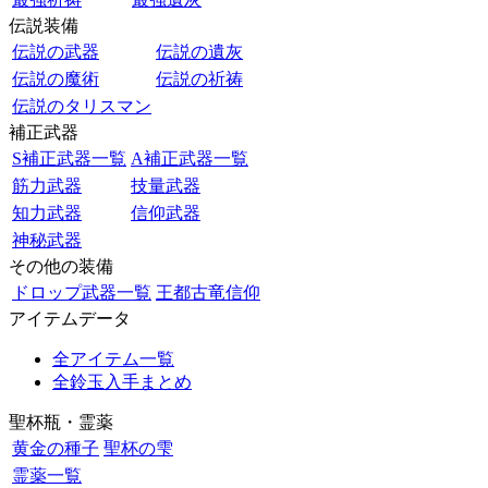
伝説装備
伝説の武器
伝説の遺灰
伝説の魔術
伝説の祈祷
伝説のタリスマン
補正武器
S補正武器一覧
A補正武器一覧
筋力武器
技量武器
知力武器
信仰武器
神秘武器
その他の装備
ドロップ武器一覧
王都古竜信仰
アイテムデータ
全アイテム一覧
全鈴玉入手まとめ
聖杯瓶・霊薬
黄金の種子
聖杯の雫
霊薬一覧