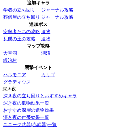
追加キャラ
学者の立ち回り
ジャーナル攻略
葬儀屋の立ち回り
ジャーナル攻略
追加ボス
安寧者たちの攻略
遺物
瓦礫の王の攻略
遺物
マップ攻略
大空洞
湖沼
鍛冶村
襲撃イベント
ハルモニア
カリゴ
グラディウス
深き夜
深き夜の立ち回りとおすすめキャラ
深き夜の遺物効果一覧
おすすめ深層の遺物効果
深き夜の付帯効果一覧
ユニーク武器(赤武器)一覧