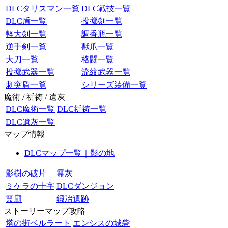
DLCタリスマン一覧
DLC戦技一覧
DLC盾一覧
投擲剣一覧
軽大剣一覧
調香瓶一覧
逆手剣一覧
獣爪一覧
大刀一覧
格闘一覧
投擲武器一覧
流紋武器一覧
刺突盾一覧
シリーズ装備一覧
魔術 / 祈祷 / 遺灰
DLC魔術一覧
DLC祈祷一覧
DLC遺灰一覧
マップ情報
DLCマップ一覧｜影の地
影樹の破片
霊灰
ミケラの十字
DLCダンジョン
霊廟
鍛冶遺跡
ストーリーマップ攻略
塔の街ベルラート
エンシスの城砦