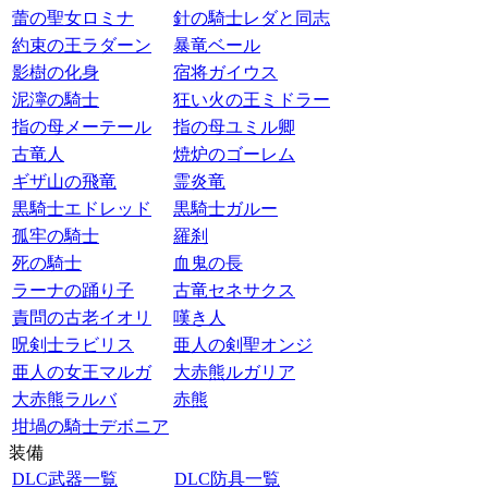
蕾の聖女ロミナ
針の騎士レダと同志
約束の王ラダーン
暴竜ベール
影樹の化身
宿将ガイウス
泥濘の騎士
狂い火の王ミドラー
指の母メーテール
指の母ユミル卿
古竜人
焼炉のゴーレム
ギザ山の飛竜
霊炎竜
黒騎士エドレッド
黒騎士ガルー
孤牢の騎士
羅刹
死の騎士
血鬼の長
ラーナの踊り子
古竜セネサクス
責問の古老イオリ
嘆き人
呪剣士ラビリス
亜人の剣聖オンジ
亜人の女王マルガ
大赤熊ルガリア
大赤熊ラルバ
赤熊
坩堝の騎士デボニア
装備
DLC武器一覧
DLC防具一覧