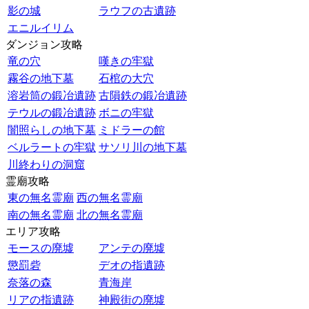
影の城
ラウフの古遺跡
エニルイリム
ダンジョン攻略
竜の穴
嘆きの牢獄
霧谷の地下墓
石棺の大穴
溶岩筒の鍛冶遺跡
古隕鉄の鍛冶遺跡
テウルの鍛冶遺跡
ボニの牢獄
闇照らしの地下墓
ミドラーの館
ベルラートの牢獄
サソリ川の地下墓
川終わりの洞窟
霊廟攻略
東の無名霊廟
西の無名霊廟
南の無名霊廟
北の無名霊廟
エリア攻略
モースの廃墟
アンテの廃墟
懲罰砦
デオの指遺跡
奈落の森
青海岸
リアの指遺跡
神殿街の廃墟