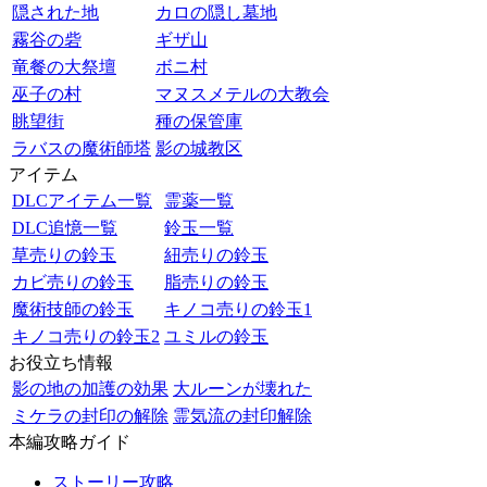
隠された地
カロの隠し墓地
霧谷の砦
ギザ山
竜餐の大祭壇
ボニ村
巫子の村
マヌスメテルの大教会
眺望街
種の保管庫
ラバスの魔術師塔
影の城教区
アイテム
DLCアイテム一覧
霊薬一覧
DLC追憶一覧
鈴玉一覧
草売りの鈴玉
紐売りの鈴玉
カビ売りの鈴玉
脂売りの鈴玉
魔術技師の鈴玉
キノコ売りの鈴玉1
キノコ売りの鈴玉2
ユミルの鈴玉
お役立ち情報
影の地の加護の効果
大ルーンが壊れた
ミケラの封印の解除
霊気流の封印解除
本編攻略ガイド
ストーリー攻略