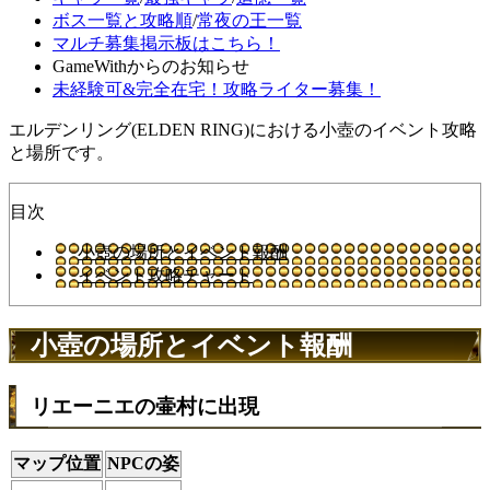
ボス一覧と攻略順
/
常夜の王一覧
マルチ募集掲示板はこちら！
GameWithからのお知らせ
未経験可&完全在宅！攻略ライター募集！
エルデンリング(ELDEN RING)における小壺のイベント攻略
と場所です。
目次
小壺の場所とイベント報酬
イベント攻略チャート
小壺の場所とイベント報酬
リエーニエの壷村に出現
マップ位置
NPCの姿