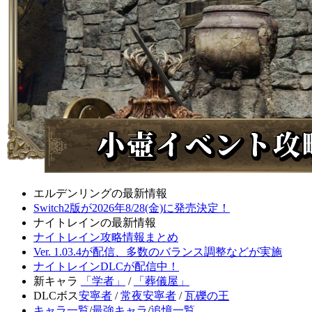
エルデンリングの最新情報
Switch2版が2026年8/28(金)に発売決定！
ナイトレインの最新情報
ナイトレイン攻略情報まとめ
Ver. 1.03.4が配信、多数のバランス調整などが実施
ナイトレインDLCが配信中！
新キャラ
「学者」
/
「葬儀屋」
DLCボス
安寧者
/
常夜安寧者
/
瓦礫の王
キャラ一覧
/
最強キャラ
/
追憶一覧