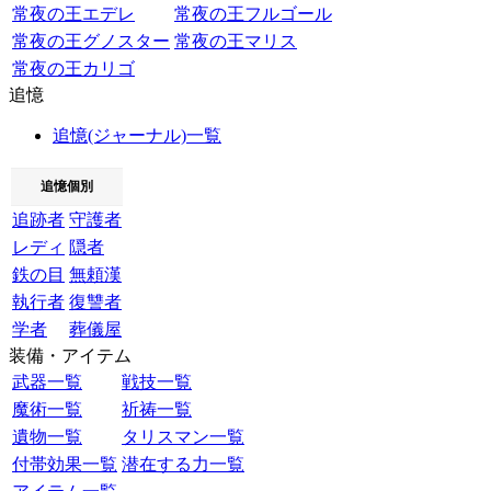
常夜の王エデレ
常夜の王フルゴール
常夜の王グノスター
常夜の王マリス
常夜の王カリゴ
追憶
追憶(ジャーナル)一覧
追憶個別
追跡者
守護者
レディ
隠者
鉄の目
無頼漢
執行者
復讐者
学者
葬儀屋
装備・アイテム
武器一覧
戦技一覧
魔術一覧
祈祷一覧
遺物一覧
タリスマン一覧
付帯効果一覧
潜在する力一覧