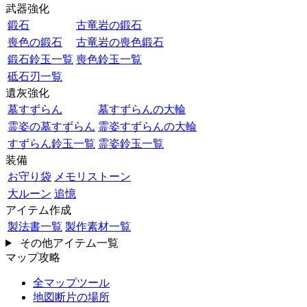
武器強化
鍛石
古竜岩の鍛石
喪色の鍛石
古竜岩の喪色鍛石
鍛石鈴玉一覧
喪色鈴玉一覧
砥石刃一覧
遺灰強化
墓すずらん
墓すずらんの大輪
霊姿の墓すずらん
霊姿すずらんの大輪
すずらん鈴玉一覧
霊姿鈴玉一覧
装備
お守り袋
メモリストーン
大ルーン
追憶
アイテム作成
製法書一覧
製作素材一覧
その他アイテム一覧
マップ攻略
全マップツール
地図断片の場所