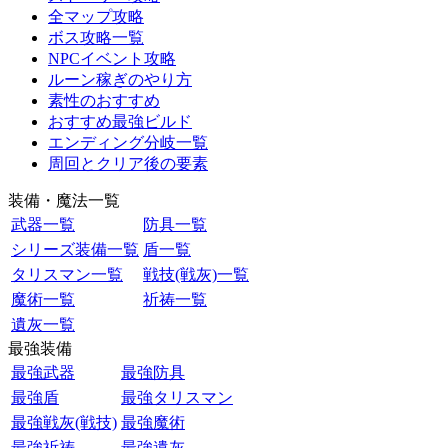
全マップ攻略
ボス攻略一覧
NPCイベント攻略
ルーン稼ぎのやり方
素性のおすすめ
おすすめ最強ビルド
エンディング分岐一覧
周回とクリア後の要素
装備・魔法一覧
武器一覧
防具一覧
シリーズ装備一覧
盾一覧
タリスマン一覧
戦技(戦灰)一覧
魔術一覧
祈祷一覧
遺灰一覧
最強装備
最強武器
最強防具
最強盾
最強タリスマン
最強戦灰(戦技)
最強魔術
最強祈祷
最強遺灰