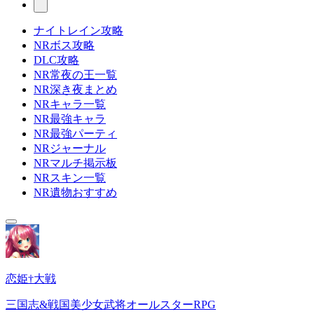
ナイトレイン攻略
NRボス攻略
DLC攻略
NR常夜の王一覧
NR深き夜まとめ
NRキャラ一覧
NR最強キャラ
NR最強パーティ
NRジャーナル
NRマルチ掲示板
NRスキン一覧
NR遺物おすすめ
恋姫†大戦
三国志&戦国美少女武将オールスターRPG