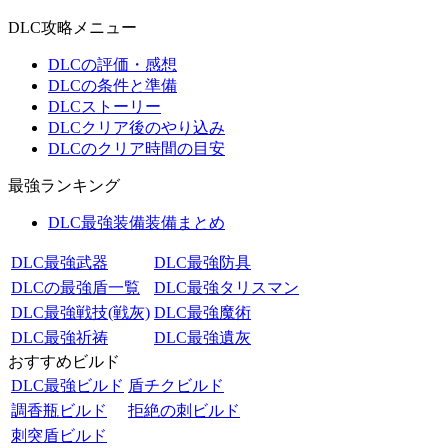
DLC攻略メニュー
DLCの評価・感想
DLCの条件と準備
DLCストーリー
DLCクリア後のやり込み
DLCのクリア時間の目安
最強ランキング
DLC最強装備装備まとめ
DLC最強武器
DLC最強防具
DLCの最強盾一覧
DLC最強タリスマン
DLC最強戦技(戦灰)
DLC最強魔術
DLC最強祈祷
DLC最強遺灰
おすすめビルド
DLC最強ビルド
盾チクビルド
調香瓶ビルド
拒絶の刺ビルド
刺突盾ビルド