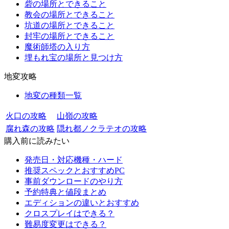
砦の場所とできること
教会の場所とできること
坑道の場所とできること
封牢の場所とできること
魔術師塔の入り方
埋もれ宝の場所と見つけ方
地変攻略
地変の種類一覧
火口の攻略
山嶺の攻略
腐れ森の攻略
隠れ都ノクラテオの攻略
購入前に読みたい
発売日・対応機種・ハード
推奨スペックとおすすめPC
事前ダウンロードのやり方
予約特典と値段まとめ
エディションの違いとおすすめ
クロスプレイはできる？
難易度変更はできる？