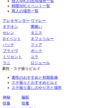
侵入NPCの出現場所一覧
時限NPCイベント一覧
商人の場所一覧
アレキサンダー
ヴァレー
ギデオン
糞喰い
セレン
タニス
Dイベント
ネフェリルー
パッチ
フィア
ブライヴ
ボック
ミリセント
ユラ
ラニ
ロジェール
素性・ステ振りビルド
素性のおすすめと初期装備
ステ振りとおすすめビルド
ステ振り直しのやり方と場所
神秘
脳筋
技量
技魔