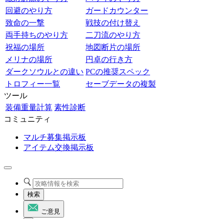
回避のやり方
ガードカウンター
致命の一撃
戦技の付け替え
両手持ちのやり方
二刀流のやり方
祝福の場所
地図断片の場所
メリナの場所
円卓の行き方
ダークソウルとの違い
PCの推奨スペック
トロフィー一覧
セーブデータの複製
ツール
装備重量計算
素性診断
コミュニティ
マルチ募集掲示板
アイテム交換掲示板
検索
ご意見