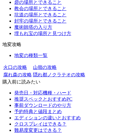
砦の場所とできること
教会の場所とできること
坑道の場所とできること
封牢の場所とできること
魔術師塔の入り方
埋もれ宝の場所と見つけ方
地変攻略
地変の種類一覧
火口の攻略
山嶺の攻略
腐れ森の攻略
隠れ都ノクラテオの攻略
購入前に読みたい
発売日・対応機種・ハード
推奨スペックとおすすめPC
事前ダウンロードのやり方
予約特典と値段まとめ
エディションの違いとおすすめ
クロスプレイはできる？
難易度変更はできる？