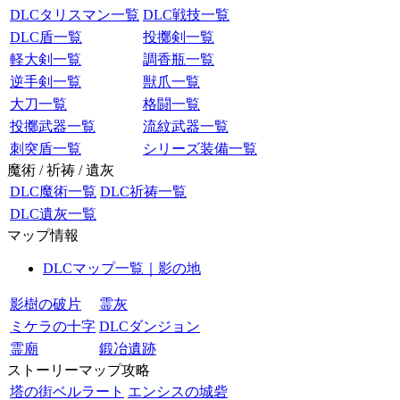
DLCタリスマン一覧
DLC戦技一覧
DLC盾一覧
投擲剣一覧
軽大剣一覧
調香瓶一覧
逆手剣一覧
獣爪一覧
大刀一覧
格闘一覧
投擲武器一覧
流紋武器一覧
刺突盾一覧
シリーズ装備一覧
魔術 / 祈祷 / 遺灰
DLC魔術一覧
DLC祈祷一覧
DLC遺灰一覧
マップ情報
DLCマップ一覧｜影の地
影樹の破片
霊灰
ミケラの十字
DLCダンジョン
霊廟
鍛冶遺跡
ストーリーマップ攻略
塔の街ベルラート
エンシスの城砦