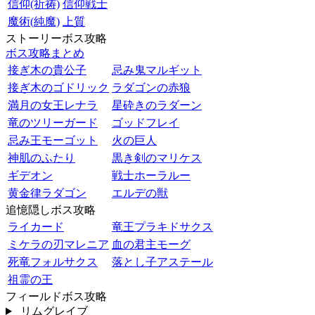
信仰(祈祷)
信仰戦士
魔術(純魔)
上質
ストーリーボス攻略
ボス攻略まとめ
接ぎ木の貴公子
忌み鬼マルギット
接ぎ木のゴドリック
ラダゴンの赤狼
満月の女王レナラ
星砕きのラダーン
竜のツリーガード
ゴッドフレイ
忌み王モーゴット
火の巨人
神肌のふたり
黒き剣のマリケス
ギデオン
戦士ホーラルー
黄金律ラダゴン
エルデの獣
追憶隠しボス攻略
ライカード
竜王プラキドサクス
ミケラの刃マレニア
血の君主モーグ
死竜フォルサクス
落とし子アステール
祖霊の王
フィールドボス攻略
リムグレイブ