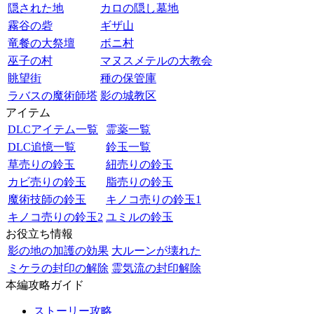
隠された地
カロの隠し墓地
霧谷の砦
ギザ山
竜餐の大祭壇
ボニ村
巫子の村
マヌスメテルの大教会
眺望街
種の保管庫
ラバスの魔術師塔
影の城教区
アイテム
DLCアイテム一覧
霊薬一覧
DLC追憶一覧
鈴玉一覧
草売りの鈴玉
紐売りの鈴玉
カビ売りの鈴玉
脂売りの鈴玉
魔術技師の鈴玉
キノコ売りの鈴玉1
キノコ売りの鈴玉2
ユミルの鈴玉
お役立ち情報
影の地の加護の効果
大ルーンが壊れた
ミケラの封印の解除
霊気流の封印解除
本編攻略ガイド
ストーリー攻略