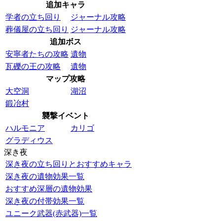
追加キャラ
学者の立ち回り
ジャーナル攻略
葬儀屋の立ち回り
ジャーナル攻略
追加ボス
安寧者たちの攻略
遺物
瓦礫の王の攻略
遺物
マップ攻略
大空洞
湖沼
鍛冶村
襲撃イベント
ハルモニア
カリゴ
グラディウス
深き夜
深き夜の立ち回りとおすすめキャラ
深き夜の遺物効果一覧
おすすめ深層の遺物効果
深き夜の付帯効果一覧
ユニーク武器(赤武器)一覧