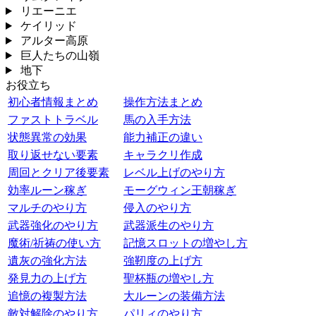
リエーニエ
ケイリッド
アルター高原
巨人たちの山嶺
地下
お役立ち
初心者情報まとめ
操作方法まとめ
ファストトラベル
馬の入手方法
状態異常の効果
能力補正の違い
取り返せない要素
キャラクリ作成
周回とクリア後要素
レベル上げのやり方
効率ルーン稼ぎ
モーグウィン王朝稼ぎ
マルチのやり方
侵入のやり方
武器強化のやり方
武器派生のやり方
魔術/祈祷の使い方
記憶スロットの増やし方
遺灰の強化方法
強靭度の上げ方
発見力の上げ方
聖杯瓶の増やし方
追憶の複製方法
大ルーンの装備方法
敵対解除のやり方
パリィのやり方