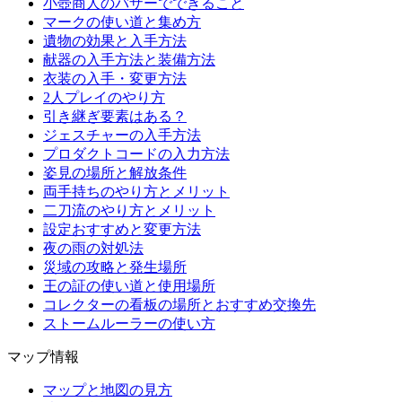
小壺商人のバザーでできること
マークの使い道と集め方
遺物の効果と入手方法
献器の入手方法と装備方法
衣装の入手・変更方法
2人プレイのやり方
引き継ぎ要素はある？
ジェスチャーの入手方法
プロダクトコードの入力方法
姿見の場所と解放条件
両手持ちのやり方とメリット
二刀流のやり方とメリット
設定おすすめと変更方法
夜の雨の対処法
災域の攻略と発生場所
王の証の使い道と使用場所
コレクターの看板の場所とおすすめ交換先
ストームルーラーの使い方
マップ情報
マップと地図の見方