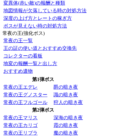
変異体(赤い敵)の報酬と種類
地図情報が欠落している時の対処方法
深度の上げ方とレートの稼ぎ方
ボスが見えない時の対処方法
常夜の王(強化ボス)
常夜の王一覧
王の証の使い道とおすすめ交換先
コレクターの看板
地変の報酬一覧と出し方
おすすめ遺物
第1弾ボス
常夜の王エデレ
爵の暗き夜
常夜の王グノスター
識の暗き夜
常夜の王フルゴール
狩人の暗き夜
第2弾ボス
常夜の王マリス
深海の暗き夜
常夜の王カリゴ
霞の暗き夜
常夜の王リブラ
魔の暗き夜