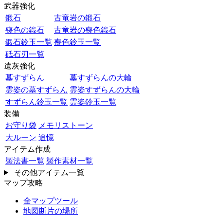
武器強化
鍛石
古竜岩の鍛石
喪色の鍛石
古竜岩の喪色鍛石
鍛石鈴玉一覧
喪色鈴玉一覧
砥石刃一覧
遺灰強化
墓すずらん
墓すずらんの大輪
霊姿の墓すずらん
霊姿すずらんの大輪
すずらん鈴玉一覧
霊姿鈴玉一覧
装備
お守り袋
メモリストーン
大ルーン
追憶
アイテム作成
製法書一覧
製作素材一覧
その他アイテム一覧
マップ攻略
全マップツール
地図断片の場所