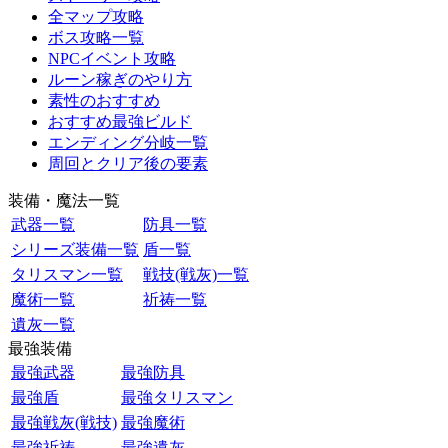
全マップ攻略
ボス攻略一覧
NPCイベント攻略
ルーン稼ぎのやり方
素性のおすすめ
おすすめ最強ビルド
エンディング分岐一覧
周回とクリア後の要素
装備・魔法一覧
武器一覧
防具一覧
シリーズ装備一覧
盾一覧
タリスマン一覧
戦技(戦灰)一覧
魔術一覧
祈祷一覧
遺灰一覧
最強装備
最強武器
最強防具
最強盾
最強タリスマン
最強戦灰(戦技)
最強魔術
最強祈祷
最強遺灰