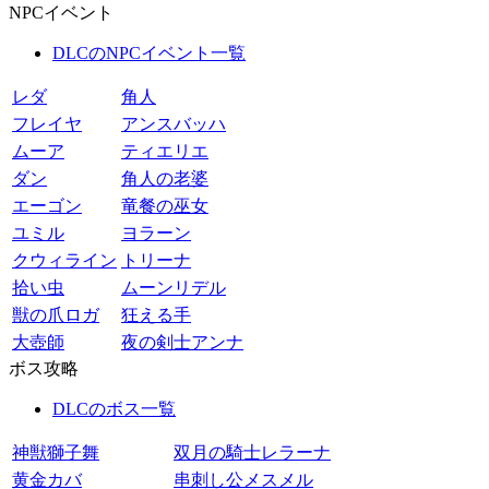
NPCイベント
DLCのNPCイベント一覧
レダ
角人
フレイヤ
アンスバッハ
ムーア
ティエリエ
ダン
角人の老婆
エーゴン
竜餐の巫女
ユミル
ヨラーン
クウィライン
トリーナ
拾い虫
ムーンリデル
獣の爪ロガ
狂える手
大壺師
夜の剣士アンナ
ボス攻略
DLCのボス一覧
神獣獅子舞
双月の騎士レラーナ
黄金カバ
串刺し公メスメル