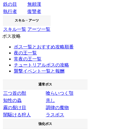
鉄の目
無頼漢
執行者
復讐者
スキル・アーツ
スキル一覧
アーツ一覧
ボス攻略
ボス一覧とおすすめ攻略順番
夜の王一覧
常夜の王一覧
チュートリアルボスの攻略
襲撃イベント一覧と報酬
通常ボス
三つ首の獣
喰らいつく顎
知性の蟲
兆し
霧の裂け目
調律の魔物
闇駆ける狩人
ラスボス
強化ボス