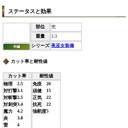
ステータスと効果
部位
兜
重量
3.3
シリーズ
夜巫女装備
本編
カット率と耐性値
カット率
耐性値
2.5
26
物理
免疫
3.1
15
対打撃
頑健
2.5
22
対斬撃
正気
3.4
22
対刺突
抗死
4.2
5
魔力
強靭度
3.8
炎
4
雷