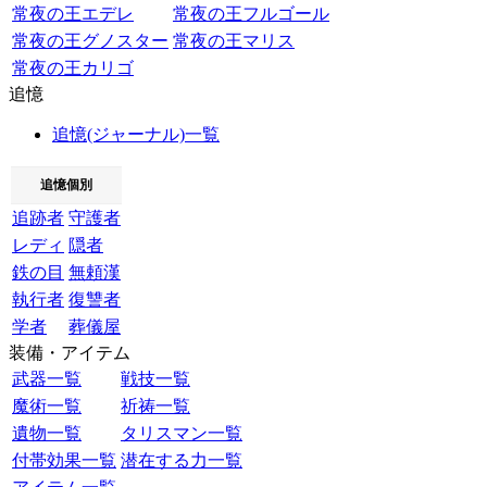
常夜の王エデレ
常夜の王フルゴール
常夜の王グノスター
常夜の王マリス
常夜の王カリゴ
追憶
追憶(ジャーナル)一覧
追憶個別
追跡者
守護者
レディ
隠者
鉄の目
無頼漢
執行者
復讐者
学者
葬儀屋
装備・アイテム
武器一覧
戦技一覧
魔術一覧
祈祷一覧
遺物一覧
タリスマン一覧
付帯効果一覧
潜在する力一覧