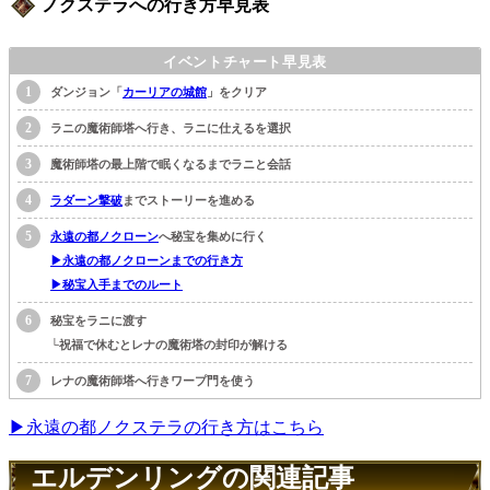
ノクステラへの行き方早見表
イベントチャート早見表
ダンジョン「
カーリアの城館
」をクリア
ラニの魔術師塔へ行き、ラニに仕えるを選択
魔術師塔の最上階で眠くなるまでラニと会話
ラダーン撃破
までストーリーを進める
永遠の都ノクローン
へ秘宝を集めに行く
▶永遠の都ノクローンまでの行き方
▶秘宝入手までのルート
秘宝をラニに渡す
└祝福で休むとレナの魔術塔の封印が解ける
レナの魔術師塔へ行きワープ門を使う
▶永遠の都ノクステラの行き方はこちら
エルデンリングの関連記事