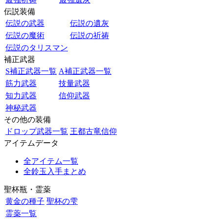
伝説装備
伝説の武器
伝説の遺灰
伝説の魔術
伝説の祈祷
伝説のタリスマン
補正武器
S補正武器一覧
A補正武器一覧
筋力武器
技量武器
知力武器
信仰武器
神秘武器
その他の装備
ドロップ武器一覧
王都古竜信仰
アイテムデータ
全アイテム一覧
全鈴玉入手まとめ
聖杯瓶・霊薬
黄金の種子
聖杯の雫
霊薬一覧