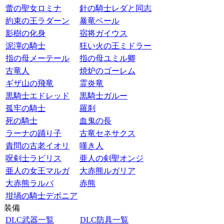
蕾の聖女ロミナ
針の騎士レダと同志
約束の王ラダーン
暴竜ベール
影樹の化身
宿将ガイウス
泥濘の騎士
狂い火の王ミドラー
指の母メーテール
指の母ユミル卿
古竜人
焼炉のゴーレム
ギザ山の飛竜
霊炎竜
黒騎士エドレッド
黒騎士ガルー
孤牢の騎士
羅刹
死の騎士
血鬼の長
ラーナの踊り子
古竜セネサクス
責問の古老イオリ
嘆き人
呪剣士ラビリス
亜人の剣聖オンジ
亜人の女王マルガ
大赤熊ルガリア
大赤熊ラルバ
赤熊
坩堝の騎士デボニア
装備
DLC武器一覧
DLC防具一覧