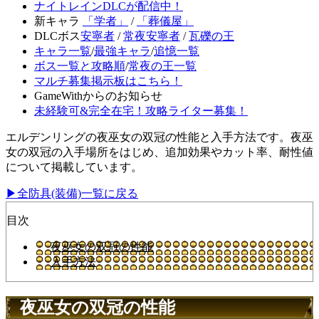
ナイトレインDLCが配信中！
新キャラ
「学者」
/
「葬儀屋」
DLCボス
安寧者
/
常夜安寧者
/
瓦礫の王
キャラ一覧
/
最強キャラ
/
追憶一覧
ボス一覧と攻略順
/
常夜の王一覧
マルチ募集掲示板はこちら！
GameWithからのお知らせ
未経験可&完全在宅！攻略ライター募集！
エルデンリングの夜巫女の双冠の性能と入手方法です。夜巫
女の双冠の入手場所をはじめ、追加効果やカット率、耐性値
について掲載しています。
▶全防具(装備)一覧に戻る
目次
夜巫女の双冠の性能
入手方法
夜巫女の双冠の性能