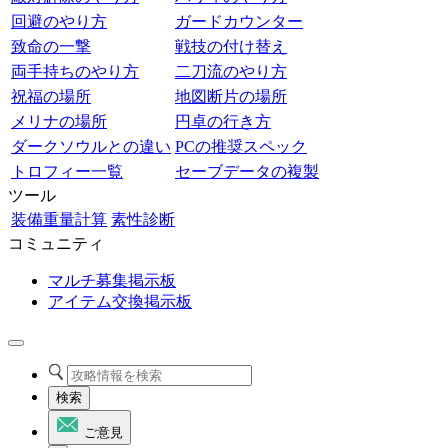
回避のやり方
ガードカウンター
致命の一撃
戦技の付け替え
両手持ちのやり方
二刀流のやり方
祝福の場所
地図断片の場所
メリナの場所
円卓の行き方
ダークソウルとの違い
PCの推奨スペック
トロフィー一覧
セーブデータの複製
ツール
装備重量計算
素性診断
コミュニティ
マルチ募集掲示板
アイテム交換掲示板
検索
ご意見