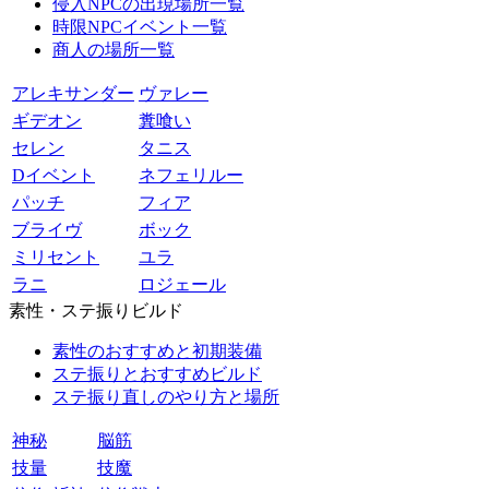
侵入NPCの出現場所一覧
時限NPCイベント一覧
商人の場所一覧
アレキサンダー
ヴァレー
ギデオン
糞喰い
セレン
タニス
Dイベント
ネフェリルー
パッチ
フィア
ブライヴ
ボック
ミリセント
ユラ
ラニ
ロジェール
素性・ステ振りビルド
素性のおすすめと初期装備
ステ振りとおすすめビルド
ステ振り直しのやり方と場所
神秘
脳筋
技量
技魔