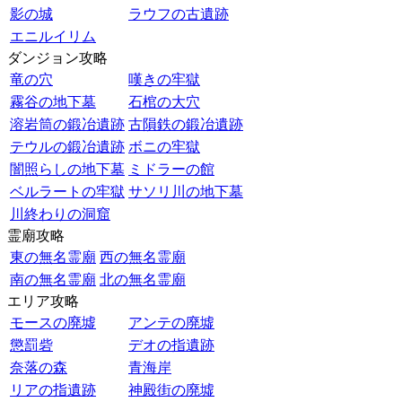
影の城
ラウフの古遺跡
エニルイリム
ダンジョン攻略
竜の穴
嘆きの牢獄
霧谷の地下墓
石棺の大穴
溶岩筒の鍛冶遺跡
古隕鉄の鍛冶遺跡
テウルの鍛冶遺跡
ボニの牢獄
闇照らしの地下墓
ミドラーの館
ベルラートの牢獄
サソリ川の地下墓
川終わりの洞窟
霊廟攻略
東の無名霊廟
西の無名霊廟
南の無名霊廟
北の無名霊廟
エリア攻略
モースの廃墟
アンテの廃墟
懲罰砦
デオの指遺跡
奈落の森
青海岸
リアの指遺跡
神殿街の廃墟