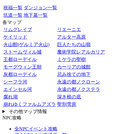
祝福一覧
ダンジョン一覧
坑道一覧
地下墓一覧
各マップ
リムグレイブ
リエーニエ
ケイリッド
アルター高原
火山館(ゲルミア火山)
巨人たちの山嶺
ストームヴィル城
魔術学院レアルカリア
王都ローデイル
ミケラの聖樹
モーグウィン王朝
カーリアの城館
灰都ローデイル
忌み捨ての地下
シーフラ河
永遠の都ノクローン
エインセル河
永遠の都ノクステラ
腐れ湖
深き根の底
崩れゆくファルムアズラ
聖別雪原
その他マップ情報
NPC攻略
全NPCイベント攻略