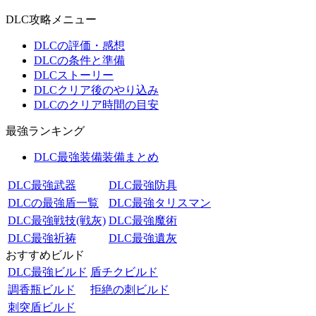
DLC攻略メニュー
DLCの評価・感想
DLCの条件と準備
DLCストーリー
DLCクリア後のやり込み
DLCのクリア時間の目安
最強ランキング
DLC最強装備装備まとめ
DLC最強武器
DLC最強防具
DLCの最強盾一覧
DLC最強タリスマン
DLC最強戦技(戦灰)
DLC最強魔術
DLC最強祈祷
DLC最強遺灰
おすすめビルド
DLC最強ビルド
盾チクビルド
調香瓶ビルド
拒絶の刺ビルド
刺突盾ビルド