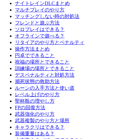
ナイトレインDLCまとめ
マルチプレイのやり方
マッチングしない時の対処法
フレンドと遊ぶ方法
ソロプレイはできる？
オフラインで遊べる？
リタイアのやり方とペナルティ
操作方法まとめ
円卓でできること
祝福の場所とできること
訓練場の場所とできること
デスペナルティと対処方法
瀕死状態の救助方法
ルーンの入手方法と使い道
レベル上げのやり方
聖杯瓶の増やし方
FPの回復方法
武器強化のやり方
武器複製のやり方と場所
キャラクリはできる？
装備重量はある？