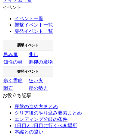
アイテム一覧
イベント
イベント一覧
襲撃イベント一覧
突発イベント一覧
襲撃イベント
忌み鬼
兆し
知性の蟲
調律の魔物
突発イベント
歩く霊廟
狂い火
隕石
夜の勢力
お役立ち記事
序盤の進め方まとめ
クリア後のやり込み要素まとめ
エンディング分岐の条件
1日目と2日目に行くべき場所
本編との違い