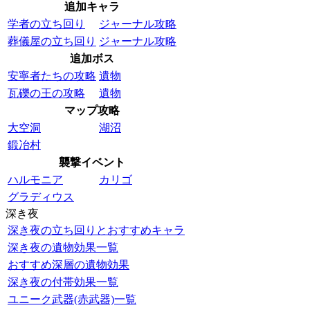
追加キャラ
学者の立ち回り
ジャーナル攻略
葬儀屋の立ち回り
ジャーナル攻略
追加ボス
安寧者たちの攻略
遺物
瓦礫の王の攻略
遺物
マップ攻略
大空洞
湖沼
鍛冶村
襲撃イベント
ハルモニア
カリゴ
グラディウス
深き夜
深き夜の立ち回りとおすすめキャラ
深き夜の遺物効果一覧
おすすめ深層の遺物効果
深き夜の付帯効果一覧
ユニーク武器(赤武器)一覧