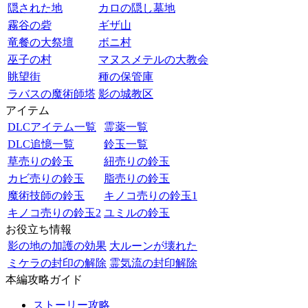
隠された地
カロの隠し墓地
霧谷の砦
ギザ山
竜餐の大祭壇
ボニ村
巫子の村
マヌスメテルの大教会
眺望街
種の保管庫
ラバスの魔術師塔
影の城教区
アイテム
DLCアイテム一覧
霊薬一覧
DLC追憶一覧
鈴玉一覧
草売りの鈴玉
紐売りの鈴玉
カビ売りの鈴玉
脂売りの鈴玉
魔術技師の鈴玉
キノコ売りの鈴玉1
キノコ売りの鈴玉2
ユミルの鈴玉
お役立ち情報
影の地の加護の効果
大ルーンが壊れた
ミケラの封印の解除
霊気流の封印解除
本編攻略ガイド
ストーリー攻略