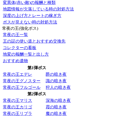
変異体(赤い敵)の報酬と種類
地図情報が欠落している時の対処方法
深度の上げ方とレートの稼ぎ方
ボスが見えない時の対処方法
常夜の王(強化ボス)
常夜の王一覧
王の証の使い道とおすすめ交換先
コレクターの看板
地変の報酬一覧と出し方
おすすめ遺物
第1弾ボス
常夜の王エデレ
爵の暗き夜
常夜の王グノスター
識の暗き夜
常夜の王フルゴール
狩人の暗き夜
第2弾ボス
常夜の王マリス
深海の暗き夜
常夜の王カリゴ
霞の暗き夜
常夜の王リブラ
魔の暗き夜