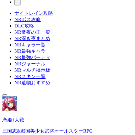
ナイトレイン攻略
NRボス攻略
DLC攻略
NR常夜の王一覧
NR深き夜まとめ
NRキャラ一覧
NR最強キャラ
NR最強パーティ
NRジャーナル
NRマルチ掲示板
NRスキン一覧
NR遺物おすすめ
恋姫†大戦
三国志&戦国美少女武将オールスターRPG