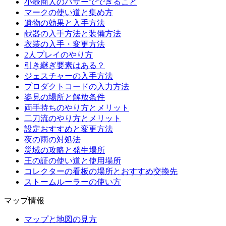
小壺商人のバザーでできること
マークの使い道と集め方
遺物の効果と入手方法
献器の入手方法と装備方法
衣装の入手・変更方法
2人プレイのやり方
引き継ぎ要素はある？
ジェスチャーの入手方法
プロダクトコードの入力方法
姿見の場所と解放条件
両手持ちのやり方とメリット
二刀流のやり方とメリット
設定おすすめと変更方法
夜の雨の対処法
災域の攻略と発生場所
王の証の使い道と使用場所
コレクターの看板の場所とおすすめ交換先
ストームルーラーの使い方
マップ情報
マップと地図の見方