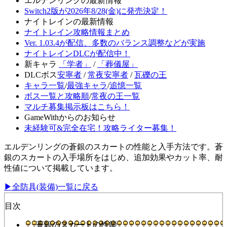
エルデンリングの最新情報
Switch2版が2026年8/28(金)に発売決定！
ナイトレインの最新情報
ナイトレイン攻略情報まとめ
Ver. 1.03.4が配信、多数のバランス調整などが実施
ナイトレインDLCが配信中！
新キャラ
「学者」
/
「葬儀屋」
DLCボス
安寧者
/
常夜安寧者
/
瓦礫の王
キャラ一覧
/
最強キャラ
/
追憶一覧
ボス一覧と攻略順
/
常夜の王一覧
マルチ募集掲示板はこちら！
GameWithからのお知らせ
未経験可&完全在宅！攻略ライター募集！
エルデンリングの蒼銀のスカートの性能と入手方法です。蒼
銀のスカートの入手場所をはじめ、追加効果やカット率、耐
性値について掲載しています。
▶全防具(装備)一覧に戻る
目次
蒼銀のスカートの性能