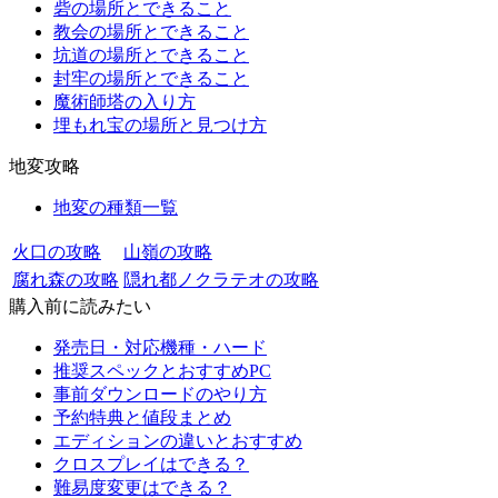
砦の場所とできること
教会の場所とできること
坑道の場所とできること
封牢の場所とできること
魔術師塔の入り方
埋もれ宝の場所と見つけ方
地変攻略
地変の種類一覧
火口の攻略
山嶺の攻略
腐れ森の攻略
隠れ都ノクラテオの攻略
購入前に読みたい
発売日・対応機種・ハード
推奨スペックとおすすめPC
事前ダウンロードのやり方
予約特典と値段まとめ
エディションの違いとおすすめ
クロスプレイはできる？
難易度変更はできる？