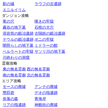
影の城
ラウフの古遺跡
エニルイリム
ダンジョン攻略
竜の穴
嘆きの牢獄
霧谷の地下墓
石棺の大穴
溶岩筒の鍛冶遺跡
古隕鉄の鍛冶遺跡
テウルの鍛冶遺跡
ボニの牢獄
闇照らしの地下墓
ミドラーの館
ベルラートの牢獄
サソリ川の地下墓
川終わりの洞窟
霊廟攻略
東の無名霊廟
西の無名霊廟
南の無名霊廟
北の無名霊廟
エリア攻略
モースの廃墟
アンテの廃墟
懲罰砦
デオの指遺跡
奈落の森
青海岸
リアの指遺跡
神殿街の廃墟