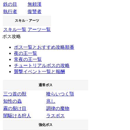
鉄の目
無頼漢
執行者
復讐者
スキル・アーツ
スキル一覧
アーツ一覧
ボス攻略
ボス一覧とおすすめ攻略順番
夜の王一覧
常夜の王一覧
チュートリアルボスの攻略
襲撃イベント一覧と報酬
通常ボス
三つ首の獣
喰らいつく顎
知性の蟲
兆し
霧の裂け目
調律の魔物
闇駆ける狩人
ラスボス
強化ボス