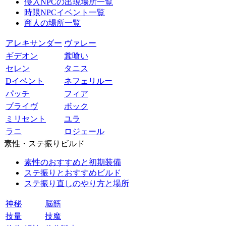
侵入NPCの出現場所一覧
時限NPCイベント一覧
商人の場所一覧
アレキサンダー
ヴァレー
ギデオン
糞喰い
セレン
タニス
Dイベント
ネフェリルー
パッチ
フィア
ブライヴ
ボック
ミリセント
ユラ
ラニ
ロジェール
素性・ステ振りビルド
素性のおすすめと初期装備
ステ振りとおすすめビルド
ステ振り直しのやり方と場所
神秘
脳筋
技量
技魔