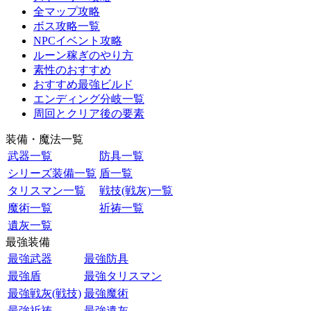
全マップ攻略
ボス攻略一覧
NPCイベント攻略
ルーン稼ぎのやり方
素性のおすすめ
おすすめ最強ビルド
エンディング分岐一覧
周回とクリア後の要素
装備・魔法一覧
武器一覧
防具一覧
シリーズ装備一覧
盾一覧
タリスマン一覧
戦技(戦灰)一覧
魔術一覧
祈祷一覧
遺灰一覧
最強装備
最強武器
最強防具
最強盾
最強タリスマン
最強戦灰(戦技)
最強魔術
最強祈祷
最強遺灰