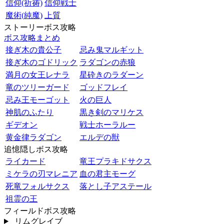
信仰(祈祷)
信仰戦士
魔術(純魔)
上質
ストーリーボス攻略
ボス攻略まとめ
接ぎ木の貴公子
忌み鬼マルギット
接ぎ木のゴドリック
ラダゴンの赤狼
満月の女王レナラ
星砕きのラダーン
竜のツリーガード
ゴッドフレイ
忌み王モーゴット
火の巨人
神肌のふたり
黒き剣のマリケス
ギデオン
戦士ホーラルー
黄金律ラダゴン
エルデの獣
追憶隠しボス攻略
ライカード
竜王プラキドサクス
ミケラの刃マレニア
血の君主モーグ
死竜フォルサクス
落とし子アステール
祖霊の王
フィールドボス攻略
リムグレイブ