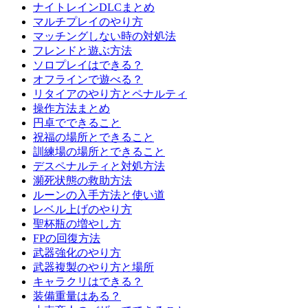
ナイトレインDLCまとめ
マルチプレイのやり方
マッチングしない時の対処法
フレンドと遊ぶ方法
ソロプレイはできる？
オフラインで遊べる？
リタイアのやり方とペナルティ
操作方法まとめ
円卓でできること
祝福の場所とできること
訓練場の場所とできること
デスペナルティと対処方法
瀕死状態の救助方法
ルーンの入手方法と使い道
レベル上げのやり方
聖杯瓶の増やし方
FPの回復方法
武器強化のやり方
武器複製のやり方と場所
キャラクリはできる？
装備重量はある？