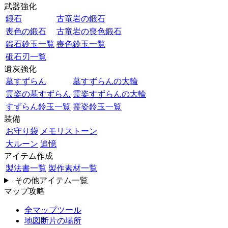
武器強化
鍛石
古竜岩の鍛石
喪色の鍛石
古竜岩の喪色鍛石
鍛石鈴玉一覧
喪色鈴玉一覧
砥石刃一覧
遺灰強化
墓すずらん
墓すずらんの大輪
霊姿の墓すずらん
霊姿すずらんの大輪
すずらん鈴玉一覧
霊姿鈴玉一覧
装備
お守り袋
メモリストーン
大ルーン
追憶
アイテム作成
製法書一覧
製作素材一覧
その他アイテム一覧
マップ攻略
全マップツール
地図断片の場所