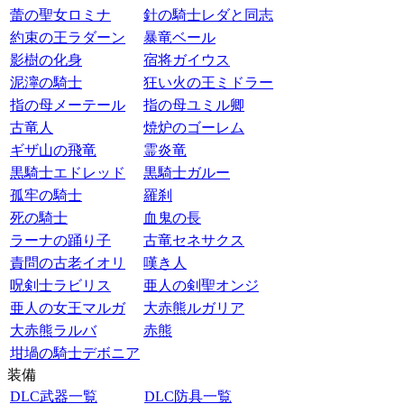
蕾の聖女ロミナ
針の騎士レダと同志
約束の王ラダーン
暴竜ベール
影樹の化身
宿将ガイウス
泥濘の騎士
狂い火の王ミドラー
指の母メーテール
指の母ユミル卿
古竜人
焼炉のゴーレム
ギザ山の飛竜
霊炎竜
黒騎士エドレッド
黒騎士ガルー
孤牢の騎士
羅刹
死の騎士
血鬼の長
ラーナの踊り子
古竜セネサクス
責問の古老イオリ
嘆き人
呪剣士ラビリス
亜人の剣聖オンジ
亜人の女王マルガ
大赤熊ルガリア
大赤熊ラルバ
赤熊
坩堝の騎士デボニア
装備
DLC武器一覧
DLC防具一覧