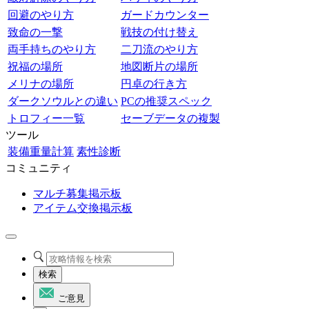
回避のやり方
ガードカウンター
致命の一撃
戦技の付け替え
両手持ちのやり方
二刀流のやり方
祝福の場所
地図断片の場所
メリナの場所
円卓の行き方
ダークソウルとの違い
PCの推奨スペック
トロフィー一覧
セーブデータの複製
ツール
装備重量計算
素性診断
コミュニティ
マルチ募集掲示板
アイテム交換掲示板
検索
ご意見