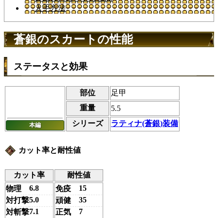
入手方法
蒼銀のスカートの性能
ステータスと効果
部位
足甲
重量
5.5
シリーズ
ラティナ(蒼銀)装備
本編
カット率と耐性値
カット率
耐性値
6.8
15
物理
免疫
5.0
35
対打撃
頑健
7.1
7
対斬撃
正気