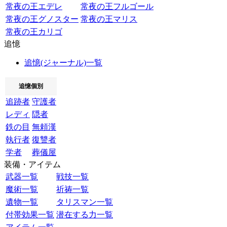
常夜の王エデレ
常夜の王フルゴール
常夜の王グノスター
常夜の王マリス
常夜の王カリゴ
追憶
追憶(ジャーナル)一覧
追憶個別
追跡者
守護者
レディ
隠者
鉄の目
無頼漢
執行者
復讐者
学者
葬儀屋
装備・アイテム
武器一覧
戦技一覧
魔術一覧
祈祷一覧
遺物一覧
タリスマン一覧
付帯効果一覧
潜在する力一覧