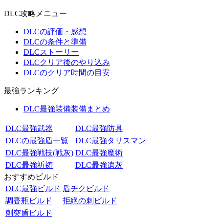
DLC攻略メニュー
DLCの評価・感想
DLCの条件と準備
DLCストーリー
DLCクリア後のやり込み
DLCのクリア時間の目安
最強ランキング
DLC最強装備装備まとめ
DLC最強武器
DLC最強防具
DLCの最強盾一覧
DLC最強タリスマン
DLC最強戦技(戦灰)
DLC最強魔術
DLC最強祈祷
DLC最強遺灰
おすすめビルド
DLC最強ビルド
盾チクビルド
調香瓶ビルド
拒絶の刺ビルド
刺突盾ビルド