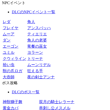
NPCイベント
DLCのNPCイベント一覧
レダ
角人
フレイヤ
アンスバッハ
ムーア
ティエリエ
ダン
角人の老婆
エーゴン
竜餐の巫女
ユミル
ヨラーン
クウィライン
トリーナ
拾い虫
ムーンリデル
獣の爪ロガ
狂える手
大壺師
夜の剣士アンナ
ボス攻略
DLCのボス一覧
神獣獅子舞
双月の騎士レラーナ
黄金カバ
串刺し公メスメル