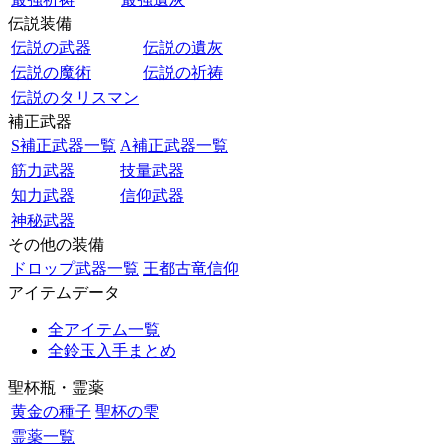
伝説装備
伝説の武器
伝説の遺灰
伝説の魔術
伝説の祈祷
伝説のタリスマン
補正武器
S補正武器一覧
A補正武器一覧
筋力武器
技量武器
知力武器
信仰武器
神秘武器
その他の装備
ドロップ武器一覧
王都古竜信仰
アイテムデータ
全アイテム一覧
全鈴玉入手まとめ
聖杯瓶・霊薬
黄金の種子
聖杯の雫
霊薬一覧