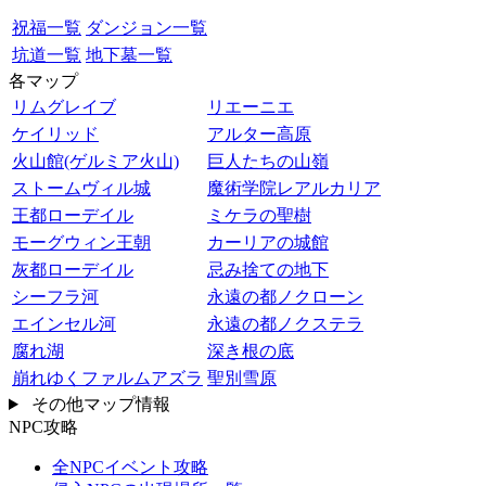
祝福一覧
ダンジョン一覧
坑道一覧
地下墓一覧
各マップ
リムグレイブ
リエーニエ
ケイリッド
アルター高原
火山館(ゲルミア火山)
巨人たちの山嶺
ストームヴィル城
魔術学院レアルカリア
王都ローデイル
ミケラの聖樹
モーグウィン王朝
カーリアの城館
灰都ローデイル
忌み捨ての地下
シーフラ河
永遠の都ノクローン
エインセル河
永遠の都ノクステラ
腐れ湖
深き根の底
崩れゆくファルムアズラ
聖別雪原
その他マップ情報
NPC攻略
全NPCイベント攻略