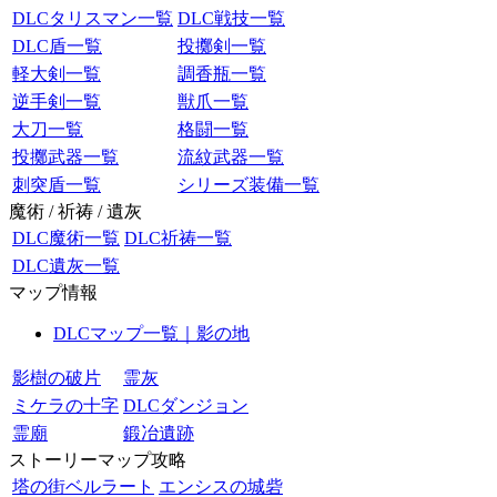
DLCタリスマン一覧
DLC戦技一覧
DLC盾一覧
投擲剣一覧
軽大剣一覧
調香瓶一覧
逆手剣一覧
獣爪一覧
大刀一覧
格闘一覧
投擲武器一覧
流紋武器一覧
刺突盾一覧
シリーズ装備一覧
魔術 / 祈祷 / 遺灰
DLC魔術一覧
DLC祈祷一覧
DLC遺灰一覧
マップ情報
DLCマップ一覧｜影の地
影樹の破片
霊灰
ミケラの十字
DLCダンジョン
霊廟
鍛冶遺跡
ストーリーマップ攻略
塔の街ベルラート
エンシスの城砦