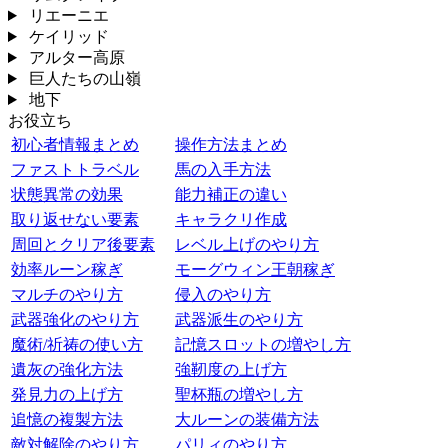
リエーニエ
ケイリッド
アルター高原
巨人たちの山嶺
地下
お役立ち
初心者情報まとめ
操作方法まとめ
ファストトラベル
馬の入手方法
状態異常の効果
能力補正の違い
取り返せない要素
キャラクリ作成
周回とクリア後要素
レベル上げのやり方
効率ルーン稼ぎ
モーグウィン王朝稼ぎ
マルチのやり方
侵入のやり方
武器強化のやり方
武器派生のやり方
魔術/祈祷の使い方
記憶スロットの増やし方
遺灰の強化方法
強靭度の上げ方
発見力の上げ方
聖杯瓶の増やし方
追憶の複製方法
大ルーンの装備方法
敵対解除のやり方
パリィのやり方