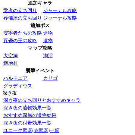
追加キャラ
学者の立ち回り
ジャーナル攻略
葬儀屋の立ち回り
ジャーナル攻略
追加ボス
安寧者たちの攻略
遺物
瓦礫の王の攻略
遺物
マップ攻略
大空洞
湖沼
鍛冶村
襲撃イベント
ハルモニア
カリゴ
グラディウス
深き夜
深き夜の立ち回りとおすすめキャラ
深き夜の遺物効果一覧
おすすめ深層の遺物効果
深き夜の付帯効果一覧
ユニーク武器(赤武器)一覧