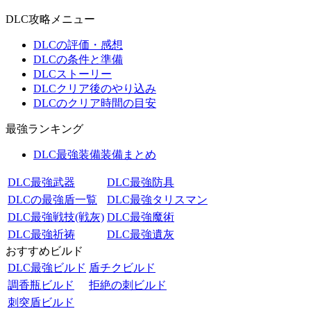
DLC攻略メニュー
DLCの評価・感想
DLCの条件と準備
DLCストーリー
DLCクリア後のやり込み
DLCのクリア時間の目安
最強ランキング
DLC最強装備装備まとめ
DLC最強武器
DLC最強防具
DLCの最強盾一覧
DLC最強タリスマン
DLC最強戦技(戦灰)
DLC最強魔術
DLC最強祈祷
DLC最強遺灰
おすすめビルド
DLC最強ビルド
盾チクビルド
調香瓶ビルド
拒絶の刺ビルド
刺突盾ビルド