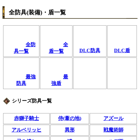
全防具(装備)・盾一覧
全防
全
DLC防具
DLC盾
具一覧
盾一覧
最強
最
防具
強盾
シリーズ防具一覧
赤獅子騎士
侍(葦の地)
アズール
アルベリッヒ
異形
戦魔術師