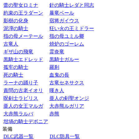
蕾の聖女ロミナ
針の騎士レダと同志
約束の王ラダーン
暴竜ベール
影樹の化身
宿将ガイウス
泥濘の騎士
狂い火の王ミドラー
指の母メーテール
指の母ユミル卿
古竜人
焼炉のゴーレム
ギザ山の飛竜
霊炎竜
黒騎士エドレッド
黒騎士ガルー
孤牢の騎士
羅刹
死の騎士
血鬼の長
ラーナの踊り子
古竜セネサクス
責問の古老イオリ
嘆き人
呪剣士ラビリス
亜人の剣聖オンジ
亜人の女王マルガ
大赤熊ルガリア
大赤熊ラルバ
赤熊
坩堝の騎士デボニア
装備
DLC武器一覧
DLC防具一覧