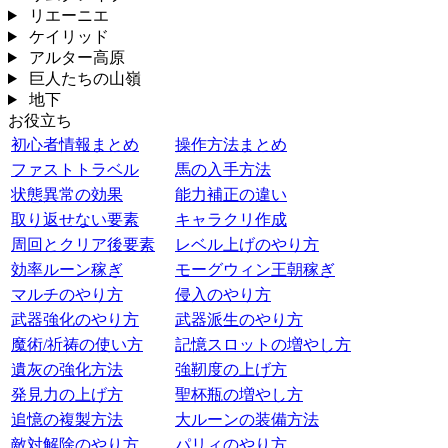
リエーニエ
ケイリッド
アルター高原
巨人たちの山嶺
地下
お役立ち
初心者情報まとめ
操作方法まとめ
ファストトラベル
馬の入手方法
状態異常の効果
能力補正の違い
取り返せない要素
キャラクリ作成
周回とクリア後要素
レベル上げのやり方
効率ルーン稼ぎ
モーグウィン王朝稼ぎ
マルチのやり方
侵入のやり方
武器強化のやり方
武器派生のやり方
魔術/祈祷の使い方
記憶スロットの増やし方
遺灰の強化方法
強靭度の上げ方
発見力の上げ方
聖杯瓶の増やし方
追憶の複製方法
大ルーンの装備方法
敵対解除のやり方
パリィのやり方