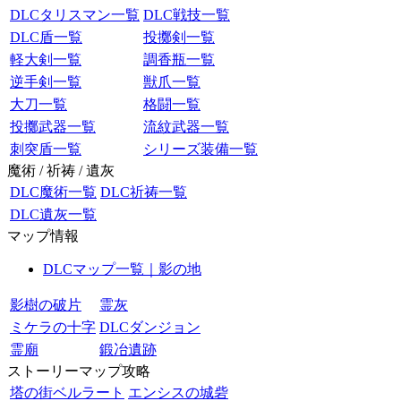
DLCタリスマン一覧
DLC戦技一覧
DLC盾一覧
投擲剣一覧
軽大剣一覧
調香瓶一覧
逆手剣一覧
獣爪一覧
大刀一覧
格闘一覧
投擲武器一覧
流紋武器一覧
刺突盾一覧
シリーズ装備一覧
魔術 / 祈祷 / 遺灰
DLC魔術一覧
DLC祈祷一覧
DLC遺灰一覧
マップ情報
DLCマップ一覧｜影の地
影樹の破片
霊灰
ミケラの十字
DLCダンジョン
霊廟
鍛冶遺跡
ストーリーマップ攻略
塔の街ベルラート
エンシスの城砦