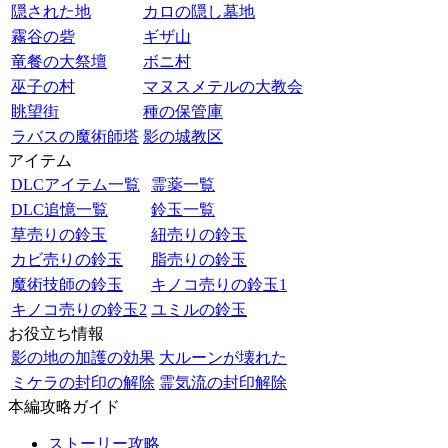
隠された地
カロの隠し墓地
霧谷の砦
ギザ山
竜餐の大祭壇
ボニ村
巫子の村
マヌスメテルの大教会
眺望街
種の保管庫
ラバスの魔術師塔
影の城教区
アイテム
DLCアイテム一覧
霊薬一覧
DLC追憶一覧
鈴玉一覧
草売りの鈴玉
紐売りの鈴玉
カビ売りの鈴玉
脂売りの鈴玉
魔術技師の鈴玉
キノコ売りの鈴玉1
キノコ売りの鈴玉2
ユミルの鈴玉
お役立ち情報
影の地の加護の効果
大ルーンが壊れた
ミケラの封印の解除
霊気流の封印解除
本編攻略ガイド
ストーリー攻略