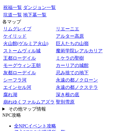
祝福一覧
ダンジョン一覧
坑道一覧
地下墓一覧
各マップ
リムグレイブ
リエーニエ
ケイリッド
アルター高原
火山館(ゲルミア火山)
巨人たちの山嶺
ストームヴィル城
魔術学院レアルカリア
王都ローデイル
ミケラの聖樹
モーグウィン王朝
カーリアの城館
灰都ローデイル
忌み捨ての地下
シーフラ河
永遠の都ノクローン
エインセル河
永遠の都ノクステラ
腐れ湖
深き根の底
崩れゆくファルムアズラ
聖別雪原
その他マップ情報
NPC攻略
全NPCイベント攻略