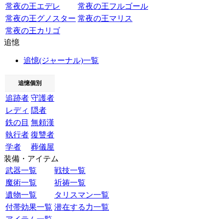
常夜の王エデレ
常夜の王フルゴール
常夜の王グノスター
常夜の王マリス
常夜の王カリゴ
追憶
追憶(ジャーナル)一覧
追憶個別
追跡者
守護者
レディ
隠者
鉄の目
無頼漢
執行者
復讐者
学者
葬儀屋
装備・アイテム
武器一覧
戦技一覧
魔術一覧
祈祷一覧
遺物一覧
タリスマン一覧
付帯効果一覧
潜在する力一覧