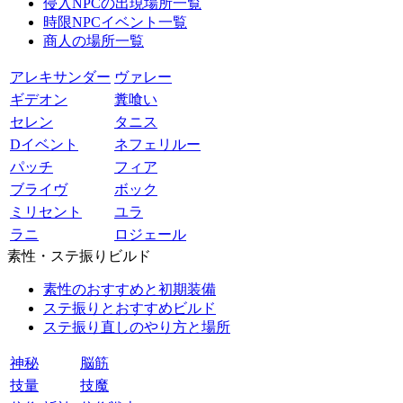
侵入NPCの出現場所一覧
時限NPCイベント一覧
商人の場所一覧
アレキサンダー
ヴァレー
ギデオン
糞喰い
セレン
タニス
Dイベント
ネフェリルー
パッチ
フィア
ブライヴ
ボック
ミリセント
ユラ
ラニ
ロジェール
素性・ステ振りビルド
素性のおすすめと初期装備
ステ振りとおすすめビルド
ステ振り直しのやり方と場所
神秘
脳筋
技量
技魔