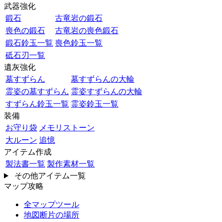
武器強化
鍛石
古竜岩の鍛石
喪色の鍛石
古竜岩の喪色鍛石
鍛石鈴玉一覧
喪色鈴玉一覧
砥石刃一覧
遺灰強化
墓すずらん
墓すずらんの大輪
霊姿の墓すずらん
霊姿すずらんの大輪
すずらん鈴玉一覧
霊姿鈴玉一覧
装備
お守り袋
メモリストーン
大ルーン
追憶
アイテム作成
製法書一覧
製作素材一覧
その他アイテム一覧
マップ攻略
全マップツール
地図断片の場所