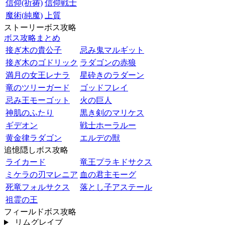
信仰(祈祷)
信仰戦士
魔術(純魔)
上質
ストーリーボス攻略
ボス攻略まとめ
接ぎ木の貴公子
忌み鬼マルギット
接ぎ木のゴドリック
ラダゴンの赤狼
満月の女王レナラ
星砕きのラダーン
竜のツリーガード
ゴッドフレイ
忌み王モーゴット
火の巨人
神肌のふたり
黒き剣のマリケス
ギデオン
戦士ホーラルー
黄金律ラダゴン
エルデの獣
追憶隠しボス攻略
ライカード
竜王プラキドサクス
ミケラの刃マレニア
血の君主モーグ
死竜フォルサクス
落とし子アステール
祖霊の王
フィールドボス攻略
リムグレイブ