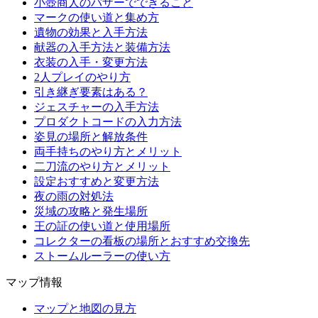
小壺商人のバザーでできること
マークの使い道と集め方
遺物の効果と入手方法
献器の入手方法と装備方法
衣装の入手・変更方法
2人プレイのやり方
引き継ぎ要素はある？
ジェスチャーの入手方法
プロダクトコードの入力方法
姿見の場所と解放条件
両手持ちのやり方とメリット
二刀流のやり方とメリット
設定おすすめと変更方法
夜の雨の対処法
災域の攻略と発生場所
王の証の使い道と使用場所
コレクターの看板の場所とおすすめ交換先
ストームルーラーの使い方
マップ情報
マップと地図の見方