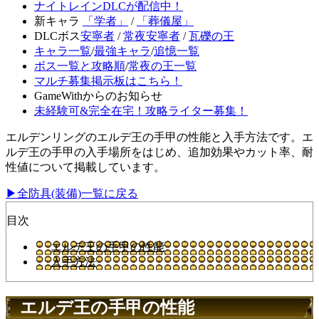
ナイトレインDLCが配信中！
新キャラ
「学者」
/
「葬儀屋」
DLCボス
安寧者
/
常夜安寧者
/
瓦礫の王
キャラ一覧
/
最強キャラ
/
追憶一覧
ボス一覧と攻略順
/
常夜の王一覧
マルチ募集掲示板はこちら！
GameWithからのお知らせ
未経験可&完全在宅！攻略ライター募集！
エルデンリングのエルデ王の手甲の性能と入手方法です。エ
ルデ王の手甲の入手場所をはじめ、追加効果やカット率、耐
性値について掲載しています。
▶全防具(装備)一覧に戻る
目次
エルデ王の手甲の性能
入手方法
エルデ王の手甲の性能