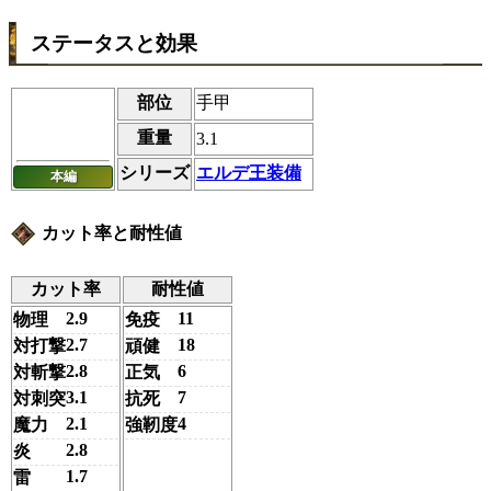
ステータスと効果
部位
手甲
重量
3.1
シリーズ
エルデ王装備
本編
カット率と耐性値
カット率
耐性値
2.9
11
物理
免疫
2.7
18
対打撃
頑健
2.8
6
対斬撃
正気
3.1
7
対刺突
抗死
2.1
4
魔力
強靭度
2.8
炎
1.7
雷