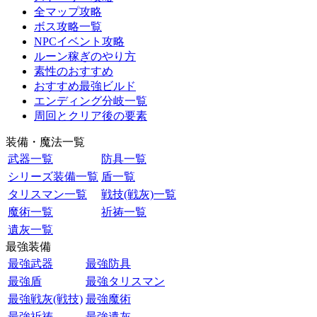
全マップ攻略
ボス攻略一覧
NPCイベント攻略
ルーン稼ぎのやり方
素性のおすすめ
おすすめ最強ビルド
エンディング分岐一覧
周回とクリア後の要素
装備・魔法一覧
武器一覧
防具一覧
シリーズ装備一覧
盾一覧
タリスマン一覧
戦技(戦灰)一覧
魔術一覧
祈祷一覧
遺灰一覧
最強装備
最強武器
最強防具
最強盾
最強タリスマン
最強戦灰(戦技)
最強魔術
最強祈祷
最強遺灰