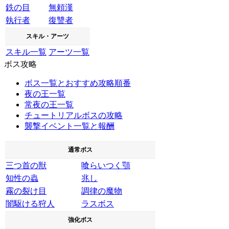
鉄の目
無頼漢
執行者
復讐者
スキル・アーツ
スキル一覧
アーツ一覧
ボス攻略
ボス一覧とおすすめ攻略順番
夜の王一覧
常夜の王一覧
チュートリアルボスの攻略
襲撃イベント一覧と報酬
通常ボス
三つ首の獣
喰らいつく顎
知性の蟲
兆し
霧の裂け目
調律の魔物
闇駆ける狩人
ラスボス
強化ボス