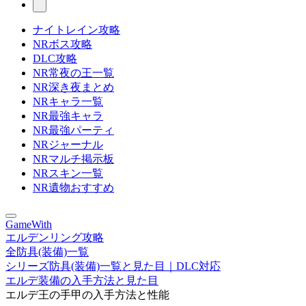
ナイトレイン攻略
NRボス攻略
DLC攻略
NR常夜の王一覧
NR深き夜まとめ
NRキャラ一覧
NR最強キャラ
NR最強パーティ
NRジャーナル
NRマルチ掲示板
NRスキン一覧
NR遺物おすすめ
GameWith
エルデンリング攻略
全防具(装備)一覧
シリーズ防具(装備)一覧と見た目｜DLC対応
エルデ装備の入手方法と見た目
エルデ王の手甲の入手方法と性能