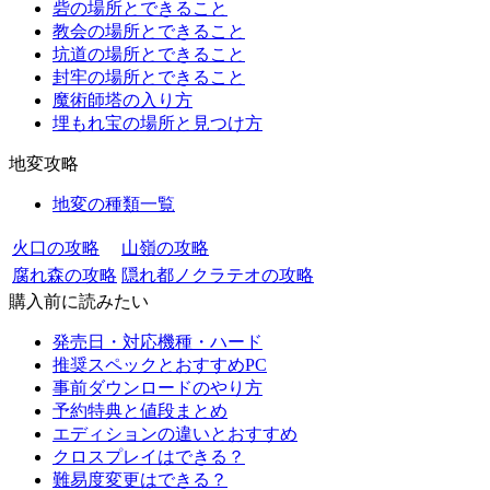
砦の場所とできること
教会の場所とできること
坑道の場所とできること
封牢の場所とできること
魔術師塔の入り方
埋もれ宝の場所と見つけ方
地変攻略
地変の種類一覧
火口の攻略
山嶺の攻略
腐れ森の攻略
隠れ都ノクラテオの攻略
購入前に読みたい
発売日・対応機種・ハード
推奨スペックとおすすめPC
事前ダウンロードのやり方
予約特典と値段まとめ
エディションの違いとおすすめ
クロスプレイはできる？
難易度変更はできる？