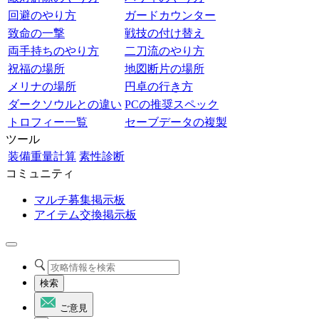
回避のやり方
ガードカウンター
致命の一撃
戦技の付け替え
両手持ちのやり方
二刀流のやり方
祝福の場所
地図断片の場所
メリナの場所
円卓の行き方
ダークソウルとの違い
PCの推奨スペック
トロフィー一覧
セーブデータの複製
ツール
装備重量計算
素性診断
コミュニティ
マルチ募集掲示板
アイテム交換掲示板
検索
ご意見