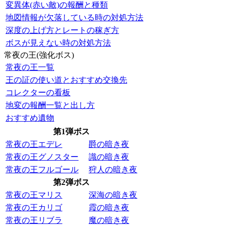
変異体(赤い敵)の報酬と種類
地図情報が欠落している時の対処方法
深度の上げ方とレートの稼ぎ方
ボスが見えない時の対処方法
常夜の王(強化ボス)
常夜の王一覧
王の証の使い道とおすすめ交換先
コレクターの看板
地変の報酬一覧と出し方
おすすめ遺物
第1弾ボス
常夜の王エデレ
爵の暗き夜
常夜の王グノスター
識の暗き夜
常夜の王フルゴール
狩人の暗き夜
第2弾ボス
常夜の王マリス
深海の暗き夜
常夜の王カリゴ
霞の暗き夜
常夜の王リブラ
魔の暗き夜