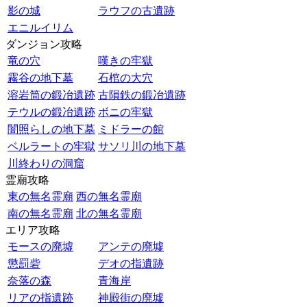
影の城
ラウフの古遺跡
エニルイリム
ダンジョン攻略
竜の穴
嘆きの牢獄
霧谷の地下墓
石棺の大穴
溶岩筒の鍛冶遺跡
古隕鉄の鍛冶遺跡
テウルの鍛冶遺跡
ボニの牢獄
闇照らしの地下墓
ミドラーの館
ベルラートの牢獄
サソリ川の地下墓
川終わりの洞窟
霊廟攻略
東の無名霊廟
西の無名霊廟
南の無名霊廟
北の無名霊廟
エリア攻略
モースの廃墟
アンテの廃墟
懲罰砦
デオの指遺跡
奈落の森
青海岸
リアの指遺跡
神殿街の廃墟