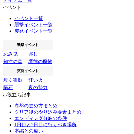
アイテム一覧
イベント
イベント一覧
襲撃イベント一覧
突発イベント一覧
襲撃イベント
忌み鬼
兆し
知性の蟲
調律の魔物
突発イベント
歩く霊廟
狂い火
隕石
夜の勢力
お役立ち記事
序盤の進め方まとめ
クリア後のやり込み要素まとめ
エンディング分岐の条件
1日目と2日目に行くべき場所
本編との違い