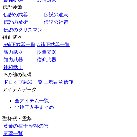
伝説装備
伝説の武器
伝説の遺灰
伝説の魔術
伝説の祈祷
伝説のタリスマン
補正武器
S補正武器一覧
A補正武器一覧
筋力武器
技量武器
知力武器
信仰武器
神秘武器
その他の装備
ドロップ武器一覧
王都古竜信仰
アイテムデータ
全アイテム一覧
全鈴玉入手まとめ
聖杯瓶・霊薬
黄金の種子
聖杯の雫
霊薬一覧