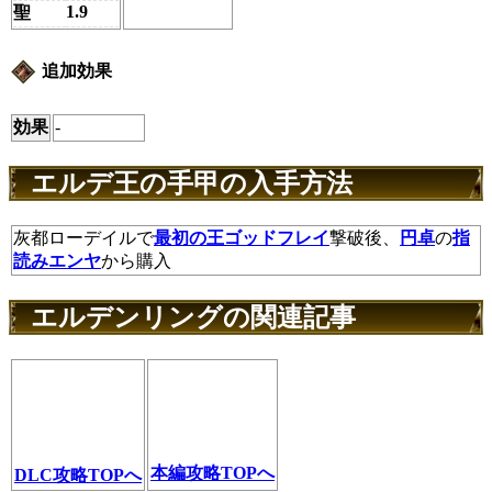
1.9
聖
追加効果
効果
-
エルデ王の手甲の入手方法
灰都ローデイルで
最初の王ゴッドフレイ
撃破後、
円卓
の
指
読みエンヤ
から購入
エルデンリングの関連記事
本編攻略TOPへ
DLC攻略TOPへ