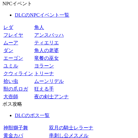
NPCイベント
DLCのNPCイベント一覧
レダ
角人
フレイヤ
アンスバッハ
ムーア
ティエリエ
ダン
角人の老婆
エーゴン
竜餐の巫女
ユミル
ヨラーン
クウィライン
トリーナ
拾い虫
ムーンリデル
獣の爪ロガ
狂える手
大壺師
夜の剣士アンナ
ボス攻略
DLCのボス一覧
神獣獅子舞
双月の騎士レラーナ
黄金カバ
串刺し公メスメル