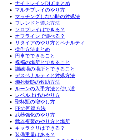
ナイトレインDLCまとめ
マルチプレイのやり方
マッチングしない時の対処法
フレンドと遊ぶ方法
ソロプレイはできる？
オフラインで遊べる？
リタイアのやり方とペナルティ
操作方法まとめ
円卓でできること
祝福の場所とできること
訓練場の場所とできること
デスペナルティと対処方法
瀕死状態の救助方法
ルーンの入手方法と使い道
レベル上げのやり方
聖杯瓶の増やし方
FPの回復方法
武器強化のやり方
武器複製のやり方と場所
キャラクリはできる？
装備重量はある？