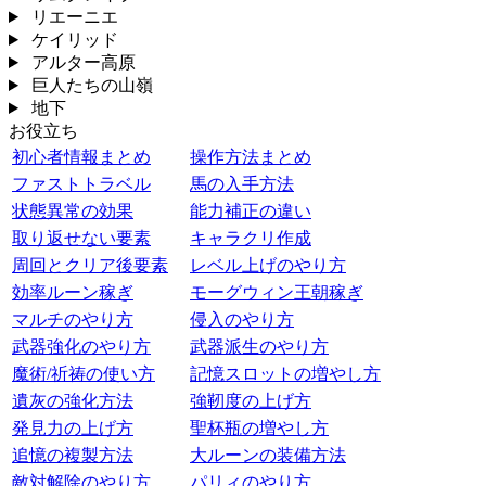
リエーニエ
ケイリッド
アルター高原
巨人たちの山嶺
地下
お役立ち
初心者情報まとめ
操作方法まとめ
ファストトラベル
馬の入手方法
状態異常の効果
能力補正の違い
取り返せない要素
キャラクリ作成
周回とクリア後要素
レベル上げのやり方
効率ルーン稼ぎ
モーグウィン王朝稼ぎ
マルチのやり方
侵入のやり方
武器強化のやり方
武器派生のやり方
魔術/祈祷の使い方
記憶スロットの増やし方
遺灰の強化方法
強靭度の上げ方
発見力の上げ方
聖杯瓶の増やし方
追憶の複製方法
大ルーンの装備方法
敵対解除のやり方
パリィのやり方