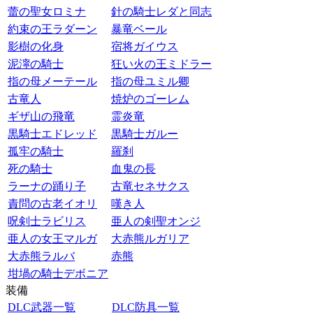
蕾の聖女ロミナ
針の騎士レダと同志
約束の王ラダーン
暴竜ベール
影樹の化身
宿将ガイウス
泥濘の騎士
狂い火の王ミドラー
指の母メーテール
指の母ユミル卿
古竜人
焼炉のゴーレム
ギザ山の飛竜
霊炎竜
黒騎士エドレッド
黒騎士ガルー
孤牢の騎士
羅刹
死の騎士
血鬼の長
ラーナの踊り子
古竜セネサクス
責問の古老イオリ
嘆き人
呪剣士ラビリス
亜人の剣聖オンジ
亜人の女王マルガ
大赤熊ルガリア
大赤熊ラルバ
赤熊
坩堝の騎士デボニア
装備
DLC武器一覧
DLC防具一覧