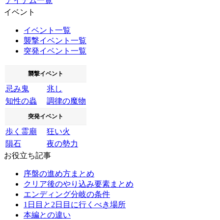
アイテム一覧
イベント
イベント一覧
襲撃イベント一覧
突発イベント一覧
襲撃イベント
忌み鬼
兆し
知性の蟲
調律の魔物
突発イベント
歩く霊廟
狂い火
隕石
夜の勢力
お役立ち記事
序盤の進め方まとめ
クリア後のやり込み要素まとめ
エンディング分岐の条件
1日目と2日目に行くべき場所
本編との違い