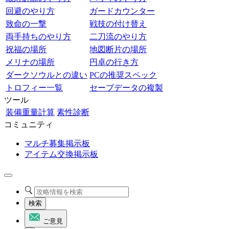
回避のやり方
ガードカウンター
致命の一撃
戦技の付け替え
両手持ちのやり方
二刀流のやり方
祝福の場所
地図断片の場所
メリナの場所
円卓の行き方
ダークソウルとの違い
PCの推奨スペック
トロフィー一覧
セーブデータの複製
ツール
装備重量計算
素性診断
コミュニティ
マルチ募集掲示板
アイテム交換掲示板
検索
ご意見