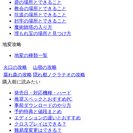
砦の場所とできること
教会の場所とできること
坑道の場所とできること
封牢の場所とできること
魔術師塔の入り方
埋もれ宝の場所と見つけ方
地変攻略
地変の種類一覧
火口の攻略
山嶺の攻略
腐れ森の攻略
隠れ都ノクラテオの攻略
購入前に読みたい
発売日・対応機種・ハード
推奨スペックとおすすめPC
事前ダウンロードのやり方
予約特典と値段まとめ
エディションの違いとおすすめ
クロスプレイはできる？
難易度変更はできる？