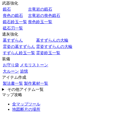
武器強化
鍛石
古竜岩の鍛石
喪色の鍛石
古竜岩の喪色鍛石
鍛石鈴玉一覧
喪色鈴玉一覧
砥石刃一覧
遺灰強化
墓すずらん
墓すずらんの大輪
霊姿の墓すずらん
霊姿すずらんの大輪
すずらん鈴玉一覧
霊姿鈴玉一覧
装備
お守り袋
メモリストーン
大ルーン
追憶
アイテム作成
製法書一覧
製作素材一覧
その他アイテム一覧
マップ攻略
全マップツール
地図断片の場所