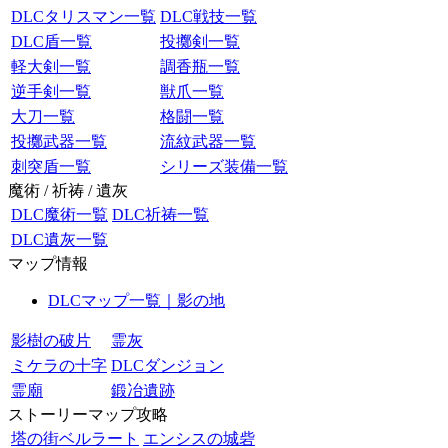
DLCタリスマン一覧
DLC戦技一覧
DLC盾一覧
投擲剣一覧
軽大剣一覧
調香瓶一覧
逆手剣一覧
獣爪一覧
大刀一覧
格闘一覧
投擲武器一覧
流紋武器一覧
刺突盾一覧
シリーズ装備一覧
魔術 / 祈祷 / 遺灰
DLC魔術一覧
DLC祈祷一覧
DLC遺灰一覧
マップ情報
DLCマップ一覧｜影の地
影樹の破片
霊灰
ミケラの十字
DLCダンジョン
霊廟
鍛冶遺跡
ストーリーマップ攻略
塔の街ベルラート
エンシスの城砦