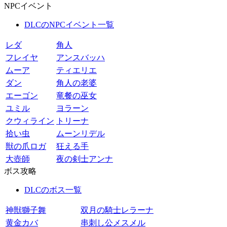
NPCイベント
DLCのNPCイベント一覧
レダ
角人
フレイヤ
アンスバッハ
ムーア
ティエリエ
ダン
角人の老婆
エーゴン
竜餐の巫女
ユミル
ヨラーン
クウィライン
トリーナ
拾い虫
ムーンリデル
獣の爪ロガ
狂える手
大壺師
夜の剣士アンナ
ボス攻略
DLCのボス一覧
神獣獅子舞
双月の騎士レラーナ
黄金カバ
串刺し公メスメル