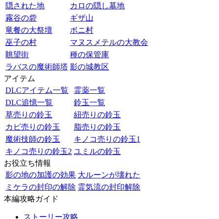
隠された地
カロの隠し墓地
霧谷の砦
ギザ山
竜餐の大祭壇
ボニ村
巫子の村
マヌスメテルの大教会
眺望街
種の保管庫
ラバスの魔術師塔
影の城教区
アイテム
DLCアイテム一覧
霊薬一覧
DLC追憶一覧
鈴玉一覧
草売りの鈴玉
紐売りの鈴玉
カビ売りの鈴玉
脂売りの鈴玉
魔術技師の鈴玉
キノコ売りの鈴玉1
キノコ売りの鈴玉2
ユミルの鈴玉
お役立ち情報
影の地の加護の効果
大ルーンが壊れた
ミケラの封印の解除
霊気流の封印解除
本編攻略ガイド
ストーリー攻略