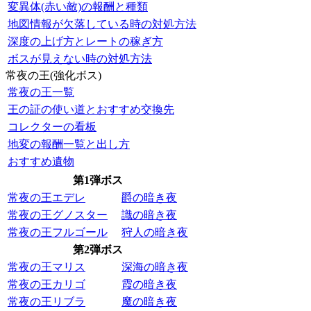
変異体(赤い敵)の報酬と種類
地図情報が欠落している時の対処方法
深度の上げ方とレートの稼ぎ方
ボスが見えない時の対処方法
常夜の王(強化ボス)
常夜の王一覧
王の証の使い道とおすすめ交換先
コレクターの看板
地変の報酬一覧と出し方
おすすめ遺物
第1弾ボス
常夜の王エデレ
爵の暗き夜
常夜の王グノスター
識の暗き夜
常夜の王フルゴール
狩人の暗き夜
第2弾ボス
常夜の王マリス
深海の暗き夜
常夜の王カリゴ
霞の暗き夜
常夜の王リブラ
魔の暗き夜