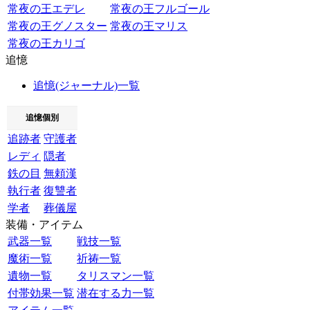
常夜の王エデレ
常夜の王フルゴール
常夜の王グノスター
常夜の王マリス
常夜の王カリゴ
追憶
追憶(ジャーナル)一覧
追憶個別
追跡者
守護者
レディ
隠者
鉄の目
無頼漢
執行者
復讐者
学者
葬儀屋
装備・アイテム
武器一覧
戦技一覧
魔術一覧
祈祷一覧
遺物一覧
タリスマン一覧
付帯効果一覧
潜在する力一覧