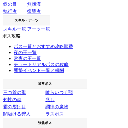
鉄の目
無頼漢
執行者
復讐者
スキル・アーツ
スキル一覧
アーツ一覧
ボス攻略
ボス一覧とおすすめ攻略順番
夜の王一覧
常夜の王一覧
チュートリアルボスの攻略
襲撃イベント一覧と報酬
通常ボス
三つ首の獣
喰らいつく顎
知性の蟲
兆し
霧の裂け目
調律の魔物
闇駆ける狩人
ラスボス
強化ボス