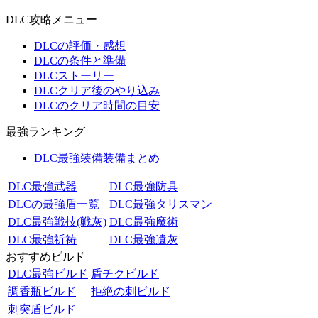
DLC攻略メニュー
DLCの評価・感想
DLCの条件と準備
DLCストーリー
DLCクリア後のやり込み
DLCのクリア時間の目安
最強ランキング
DLC最強装備装備まとめ
DLC最強武器
DLC最強防具
DLCの最強盾一覧
DLC最強タリスマン
DLC最強戦技(戦灰)
DLC最強魔術
DLC最強祈祷
DLC最強遺灰
おすすめビルド
DLC最強ビルド
盾チクビルド
調香瓶ビルド
拒絶の刺ビルド
刺突盾ビルド