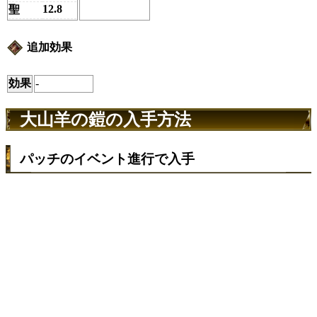
12.8
聖
追加効果
効果
-
大山羊の鎧の入手方法
パッチのイベント進行で入手