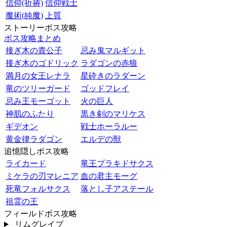
信仰(祈祷)
信仰戦士
魔術(純魔)
上質
ストーリーボス攻略
ボス攻略まとめ
接ぎ木の貴公子
忌み鬼マルギット
接ぎ木のゴドリック
ラダゴンの赤狼
満月の女王レナラ
星砕きのラダーン
竜のツリーガード
ゴッドフレイ
忌み王モーゴット
火の巨人
神肌のふたり
黒き剣のマリケス
ギデオン
戦士ホーラルー
黄金律ラダゴン
エルデの獣
追憶隠しボス攻略
ライカード
竜王プラキドサクス
ミケラの刃マレニア
血の君主モーグ
死竜フォルサクス
落とし子アステール
祖霊の王
フィールドボス攻略
リムグレイブ