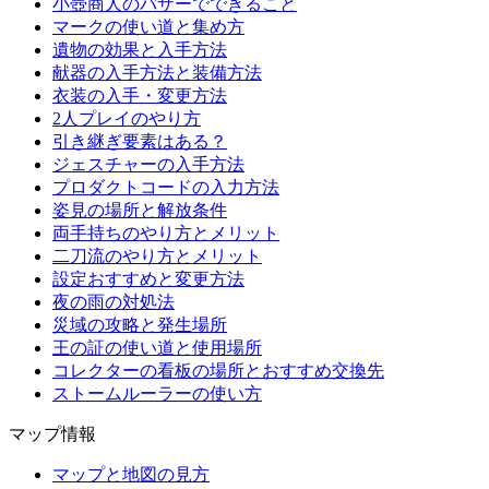
小壺商人のバザーでできること
マークの使い道と集め方
遺物の効果と入手方法
献器の入手方法と装備方法
衣装の入手・変更方法
2人プレイのやり方
引き継ぎ要素はある？
ジェスチャーの入手方法
プロダクトコードの入力方法
姿見の場所と解放条件
両手持ちのやり方とメリット
二刀流のやり方とメリット
設定おすすめと変更方法
夜の雨の対処法
災域の攻略と発生場所
王の証の使い道と使用場所
コレクターの看板の場所とおすすめ交換先
ストームルーラーの使い方
マップ情報
マップと地図の見方