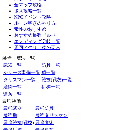
全マップ攻略
ボス攻略一覧
NPCイベント攻略
ルーン稼ぎのやり方
素性のおすすめ
おすすめ最強ビルド
エンディング分岐一覧
周回とクリア後の要素
装備・魔法一覧
武器一覧
防具一覧
シリーズ装備一覧
盾一覧
タリスマン一覧
戦技(戦灰)一覧
魔術一覧
祈祷一覧
遺灰一覧
最強装備
最強武器
最強防具
最強盾
最強タリスマン
最強戦灰(戦技)
最強魔術
最強祈祷
最強遺灰