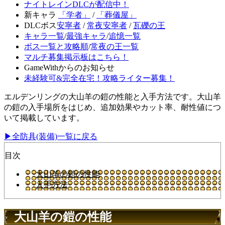
ナイトレインDLCが配信中！
新キャラ
「学者」
/
「葬儀屋」
DLCボス
安寧者
/
常夜安寧者
/
瓦礫の王
キャラ一覧
/
最強キャラ
/
追憶一覧
ボス一覧と攻略順
/
常夜の王一覧
マルチ募集掲示板はこちら！
GameWithからのお知らせ
未経験可&完全在宅！攻略ライター募集！
エルデンリングの大山羊の鎧の性能と入手方法です。大山羊
の鎧の入手場所をはじめ、追加効果やカット率、耐性値につ
いて掲載しています。
▶全防具(装備)一覧に戻る
目次
大山羊の鎧の性能
入手方法
大山羊の鎧の性能