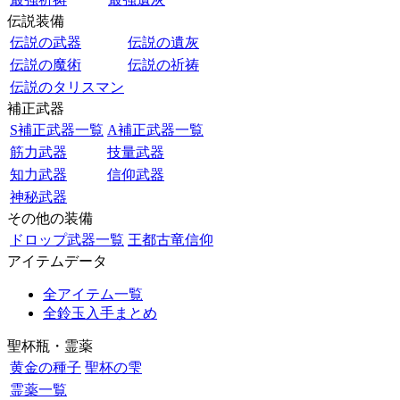
伝説装備
伝説の武器
伝説の遺灰
伝説の魔術
伝説の祈祷
伝説のタリスマン
補正武器
S補正武器一覧
A補正武器一覧
筋力武器
技量武器
知力武器
信仰武器
神秘武器
その他の装備
ドロップ武器一覧
王都古竜信仰
アイテムデータ
全アイテム一覧
全鈴玉入手まとめ
聖杯瓶・霊薬
黄金の種子
聖杯の雫
霊薬一覧