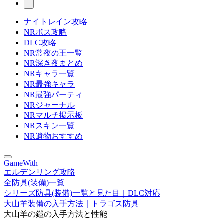
ナイトレイン攻略
NRボス攻略
DLC攻略
NR常夜の王一覧
NR深き夜まとめ
NRキャラ一覧
NR最強キャラ
NR最強パーティ
NRジャーナル
NRマルチ掲示板
NRスキン一覧
NR遺物おすすめ
GameWith
エルデンリング攻略
全防具(装備)一覧
シリーズ防具(装備)一覧と見た目｜DLC対応
大山羊装備の入手方法｜トラゴス防具
大山羊の鎧の入手方法と性能