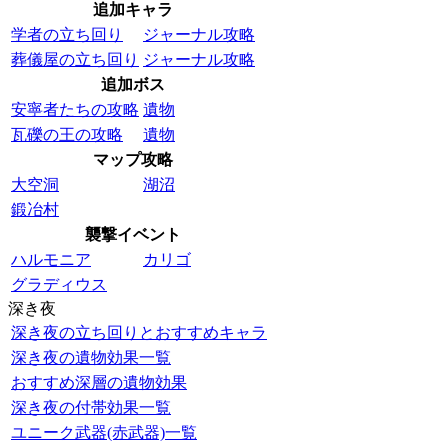
追加キャラ
学者の立ち回り
ジャーナル攻略
葬儀屋の立ち回り
ジャーナル攻略
追加ボス
安寧者たちの攻略
遺物
瓦礫の王の攻略
遺物
マップ攻略
大空洞
湖沼
鍛冶村
襲撃イベント
ハルモニア
カリゴ
グラディウス
深き夜
深き夜の立ち回りとおすすめキャラ
深き夜の遺物効果一覧
おすすめ深層の遺物効果
深き夜の付帯効果一覧
ユニーク武器(赤武器)一覧