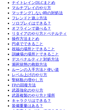
ナイトレインDLCまとめ
マルチプレイのやり方
マッチングしない時の対処法
フレンドと遊ぶ方法
ソロプレイはできる？
オフラインで遊べる？
リタイアのやり方とペナルティ
操作方法まとめ
円卓でできること
祝福の場所とできること
訓練場の場所とできること
デスペナルティと対処方法
瀕死状態の救助方法
ルーンの入手方法と使い道
レベル上げのやり方
聖杯瓶の増やし方
FPの回復方法
武器強化のやり方
武器複製のやり方と場所
キャラクリはできる？
装備重量はある？