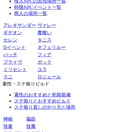
侵入NPCの出現場所一覧
時限NPCイベント一覧
商人の場所一覧
アレキサンダー
ヴァレー
ギデオン
糞喰い
セレン
タニス
Dイベント
ネフェリルー
パッチ
フィア
ブライヴ
ボック
ミリセント
ユラ
ラニ
ロジェール
素性・ステ振りビルド
素性のおすすめと初期装備
ステ振りとおすすめビルド
ステ振り直しのやり方と場所
神秘
脳筋
技量
技魔