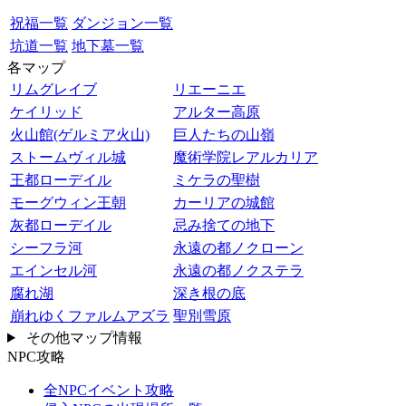
祝福一覧
ダンジョン一覧
坑道一覧
地下墓一覧
各マップ
リムグレイブ
リエーニエ
ケイリッド
アルター高原
火山館(ゲルミア火山)
巨人たちの山嶺
ストームヴィル城
魔術学院レアルカリア
王都ローデイル
ミケラの聖樹
モーグウィン王朝
カーリアの城館
灰都ローデイル
忌み捨ての地下
シーフラ河
永遠の都ノクローン
エインセル河
永遠の都ノクステラ
腐れ湖
深き根の底
崩れゆくファルムアズラ
聖別雪原
その他マップ情報
NPC攻略
全NPCイベント攻略