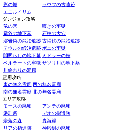
影の城
ラウフの古遺跡
エニルイリム
ダンジョン攻略
竜の穴
嘆きの牢獄
霧谷の地下墓
石棺の大穴
溶岩筒の鍛冶遺跡
古隕鉄の鍛冶遺跡
テウルの鍛冶遺跡
ボニの牢獄
闇照らしの地下墓
ミドラーの館
ベルラートの牢獄
サソリ川の地下墓
川終わりの洞窟
霊廟攻略
東の無名霊廟
西の無名霊廟
南の無名霊廟
北の無名霊廟
エリア攻略
モースの廃墟
アンテの廃墟
懲罰砦
デオの指遺跡
奈落の森
青海岸
リアの指遺跡
神殿街の廃墟