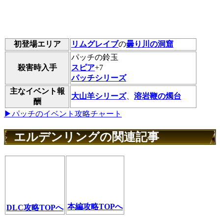
初登場エリア
リムグレイブ
の
曇り川の洞窟
パッチの鈴玉
殺害時入手
スピア
+7
パッチシリーズ
主なイベント報
大山羊シリーズ
、
溶岩鞭の燭台
酬
▶パッチのイベント攻略チャート
エルデンリングの関連記事
本編攻略TOPへ
DLC攻略TOPへ