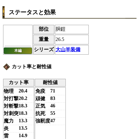
ステータスと効果
部位
胴鎧
重量
26.5
シリーズ
大山羊装備
本編
カット率と耐性値
カット率
耐性値
20.4
71
物理
免疫
20.2
83
対打撃
頑健
18.3
46
対斬撃
正気
18.3
55
対刺突
抗死
13.3
47
魔力
強靭度
13.5
炎
14.9
雷